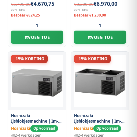
€4.670,75
€6.970,00
€5.495,00
€8.200,00
excl. btw
excl. btw
Bespaar €824,25
Bespaar €1.230,00
VOEG TOE
VOEG TOE
-15% KORTING
-15% KORTING
Hoshizaki
Hoshizaki
Ijsblokjesmachine | Im-
Ijsblokjesmachine | Im-
serie (cube) | Volle Blokjes
serie (cube) | Volle Blokjes
Hoshizaki
Hoshizaki
Op voorraad
Op voorraad
(17g) | 180kg/24u | Zonder
(17g) | 180kg/24u | Zonder
2-4 werkdagen
2-4 werkdagen