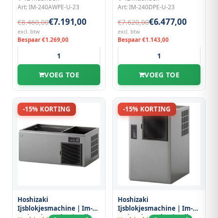
Watergekoeld |
Luchtgekoeld |
Art: IM-240AWPE-U-23
Art: IM-240DPE-U-23
560x700x880(h)mm
Stapelbaar |
1084x700x500(h)mm
€7.191,00
€6.477,00
€8.460,00
€7.620,00
excl. btw
excl. btw
Bespaar €1.269,00
Bespaar €1.143,00
VOEG TOE
VOEG TOE
-15% KORTING
-15% KORTING
Hoshizaki
Hoshizaki
Ijsblokjesmachine | Im-
Ijsblokjesmachine | Im-
serie (ultracube) | Volle
serie (ultracube) | Volle