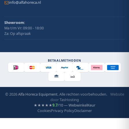
info@alfahoreca.nl
Showroom:
Ma t/m Vr: 09:00 - 18:00
Za: Op afspraak
BETAALMETHODEN
AMERICAN
Klarna.
EXPRESS
Bancontact
in3
© 2026
Alfa Horeca Equipment
. Alle rechten voorbehouden.
Website
door
TasHosting
9.7
/10 — WebwinkelKeur
★★★★★
Cookies
Privacy Policy
Disclaimer