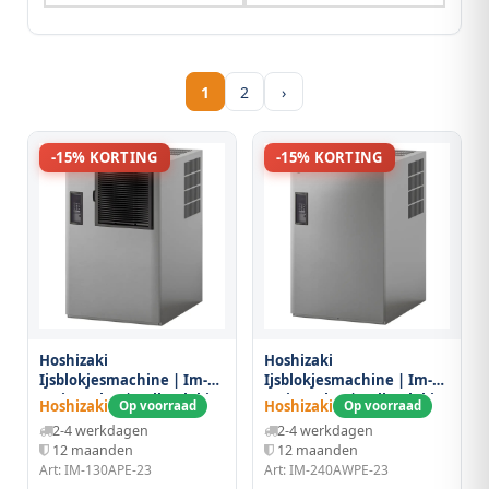
1
2
›
-15% KORTING
-15% KORTING
Hoshizaki
Hoshizaki
Ijsblokjesmachine | Im-
Ijsblokjesmachine | Im-
serie (cube) | Volle Blokjes
serie (cube) | Volle Blokjes
Hoshizaki
Hoshizaki
Op voorraad
Op voorraad
(17g) | 100kg/24u | Zonder
(17g) | 170kg/24u | Zonder
2-4 werkdagen
2-4 werkdagen
Bunker | Luchtgekoeld |
Bunker | Watergekoeld |
12 maanden
12 maanden
560x700x880(h)mm
560x700x880(h)mm
Art: IM-130APE-23
Art: IM-240AWPE-23