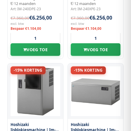
Bunker | Luchtgekoeld |
Bunker | Luchtgekoeld |
12 maanden
12 maanden
Stapelbaar |
Stapelbaar |
Art: IM-240DPE-23
Art: IM-240XPE-23
1084x700x500(h)mm
1084x700x500(h)mm
€6.256,00
€6.256,00
€7.360,00
€7.360,00
excl. btw
excl. btw
Bespaar €1.104,00
Bespaar €1.104,00
VOEG TOE
VOEG TOE
-15% KORTING
-15% KORTING
Hoshizaki
Hoshizaki
Ijsblokjesmachine | Im-
Ijsblokjesmachine | Im-