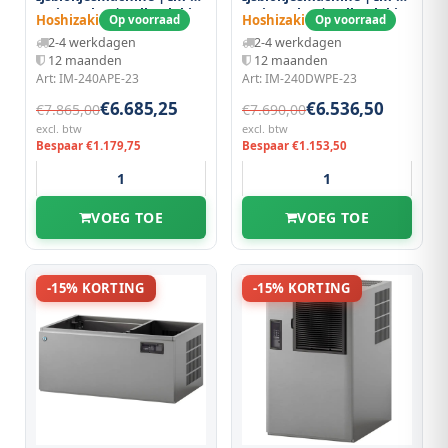
serie (cube) | Volle Blokjes
serie (cube) | Volle Blokjes
Hoshizaki
Hoshizaki
Op voorraad
Op voorraad
(17g) | 190kg/24u | Zonder
(17g) | 190kg/24u | Zonder
2-4 werkdagen
2-4 werkdagen
Bunker | Luchtgekoeld |
Bunker | Watergekoeld |
12 maanden
12 maanden
560x700x880(h)mm
Stapelbaar |
Art: IM-240APE-23
Art: IM-240DWPE-23
1084x700x500(h)mm
€6.685,25
€6.536,50
€7.865,00
€7.690,00
excl. btw
excl. btw
Bespaar €1.179,75
Bespaar €1.153,50
VOEG TOE
VOEG TOE
-15% KORTING
-15% KORTING