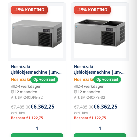
-15% KORTING
-15% KORTING
Hoshizaki
Hoshizaki
Ijsblokjesmachine | Im-
Ijsblokjesmachine | Im-
serie (cube) | Volle Blokjes
serie (cube) | Volle Blokjes
Hoshizaki
Hoshizaki
Op voorraad
Op voorraad
(31g) | 190kg/24u | Zonder
(31g) | 190kg/24u | Zonder
2-4 werkdagen
2-4 werkdagen
Bunker | Luchtgekoeld |
Bunker | Luchtgekoeld |
12 maanden
12 maanden
Stapelbaar |
Stapelbaar |
Art: IM-240DPE-32
Art: IM-240XPE-32
1084x700x500(h)mm
1084x700x500(h)mm
€6.362,25
€6.362,25
€7.485,00
€7.485,00
excl. btw
excl. btw
Bespaar €1.122,75
Bespaar €1.122,75