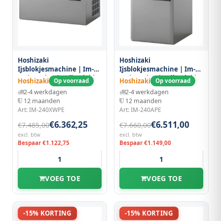
Hoshizaki
Hoshizaki
Ijsblokjesmachine | Im-
Ijsblokjesmachine | Im-
serie (cube) | Volle Blokjes
serie (cube) | Volle Blokjes
Hoshizaki
Hoshizaki
Op voorraad
Op voorraad
(23g) | 209kg/24u | Zonder
(23g) | 210kg/24u | Zonder
2-4 werkdagen
2-4 werkdagen
Bunker | Watergekoeld |
Bunker | Luchtgekoeld |
12 maanden
12 maanden
Stapelbaar |
560x700x880(h)mm
Art: IM-240XWPE
Art: IM-240APE
1084x700x500(h)mm
€6.362,25
€6.511,00
€7.485,00
€7.660,00
excl. btw
excl. btw
Bespaar €1.122,75
Bespaar €1.149,00
VOEG TOE
VOEG TOE
-15% KORTING
-15% KORTING