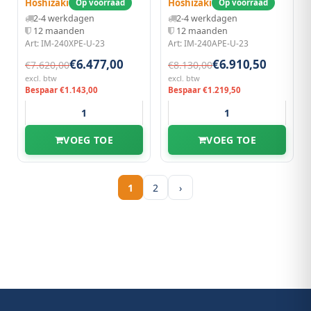
Hoshizaki
Hoshizaki
Op voorraad
Op voorraad
Blokjes (17g) | 180kg/24u |
Blokjes (17g) | 190kg/24u |
2-4 werkdagen
2-4 werkdagen
Zonder Bunker |
Zonder Bunker |
12 maanden
12 maanden
Luchtgekoeld |
Luchtgekoeld |
Art: IM-240XPE-U-23
Art: IM-240APE-U-23
Stapelbaar |
560x700x880(h)mm
1084x700x500(h)mm
€6.477,00
€6.910,50
€7.620,00
€8.130,00
excl. btw
excl. btw
Bespaar €1.143,00
Bespaar €1.219,50
VOEG TOE
VOEG TOE
1
2
›