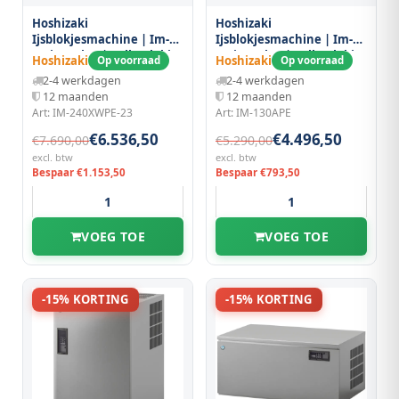
Hoshizaki
Hoshizaki
Ijsblokjesmachine | Im-
Ijsblokjesmachine | Im-
serie (cube) | Volle Blokjes
serie (cube) | Volle Blokjes
Hoshizaki
Hoshizaki
Op voorraad
Op voorraad
(17g) | 190kg/24u | Zonder
(23g) | 125kg/24u | Zonder
2-4 werkdagen
2-4 werkdagen
Bunker | Watergekoeld |
Bunker | Luchtgekoeld |
12 maanden
12 maanden
Stapelbaar |
560x700x880(h)mm
Art: IM-240XWPE-23
Art: IM-130APE
1084x700x500(h)mm
€6.536,50
€4.496,50
€7.690,00
€5.290,00
excl. btw
excl. btw
Bespaar €1.153,50
Bespaar €793,50
VOEG TOE
VOEG TOE
-15% KORTING
-15% KORTING