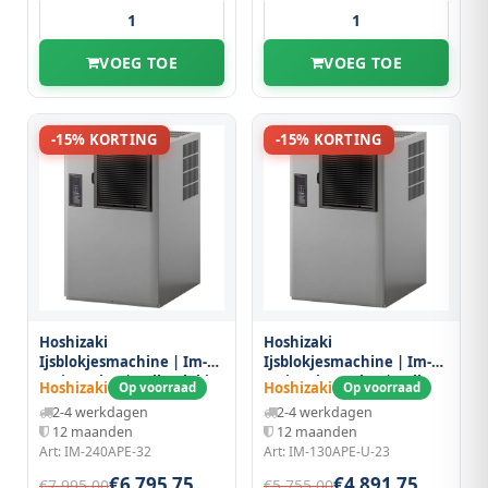
VOEG TOE
VOEG TOE
-15% KORTING
-15% KORTING
Hoshizaki
Hoshizaki
Ijsblokjesmachine | Im-
Ijsblokjesmachine | Im-
serie (cube) | Volle Blokjes
serie (ultracube) | Volle
Hoshizaki
Hoshizaki
Op voorraad
Op voorraad
(31g) | 220kg/24u | Zonder
Blokjes (17g) | 100kg/24u |
2-4 werkdagen
2-4 werkdagen
Bunker | Luchtgekoeld |
Zonder Bunker |
12 maanden
12 maanden
560x700x880(h)mm
Luchtgekoeld |
Art: IM-240APE-32
Art: IM-130APE-U-23
560x700x880(h)mm
€6.795,75
€4.891,75
€7.995,00
€5.755,00