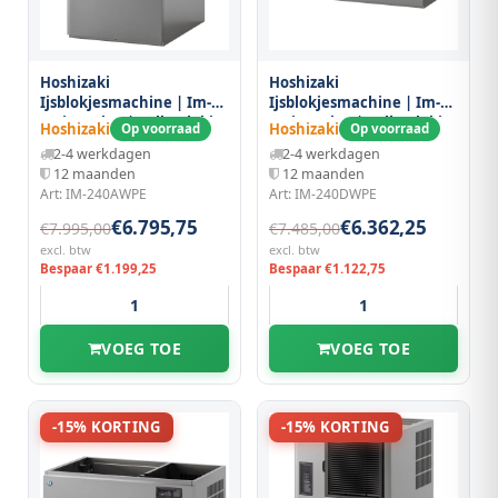
Hoshizaki
Hoshizaki
Ijsblokjesmachine | Im-
Ijsblokjesmachine | Im-
serie (cube) | Volle Blokjes
serie (cube) | Volle Blokjes
Hoshizaki
Hoshizaki
Op voorraad
Op voorraad
(23g) | 205kg/24u | Zonder
(23g) | 209kg/24u | Zonder
2-4 werkdagen
2-4 werkdagen
Bunker | Watergekoeld |
Bunker | Watergekoeld |
12 maanden
12 maanden
560x700x880(h)mm
Stapelbaar |
Art: IM-240AWPE
Art: IM-240DWPE
1084x700x500(h)mm
€6.795,75
€6.362,25
€7.995,00
€7.485,00
excl. btw
excl. btw
Bespaar €1.199,25
Bespaar €1.122,75
VOEG TOE
VOEG TOE
-15% KORTING
-15% KORTING