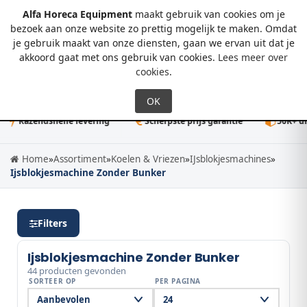
Alfa Horeca Equipment
maakt gebruik van cookies om je
bezoek aan onze website zo prettig mogelijk te maken. Omdat
je gebruik maakt van onze diensten, gaan we ervan uit dat je
0
akkoord gaat met ons gebruik van cookies.
Lees meer over
cookies
.
azendsnelle levering
Scherpste prijs garantie
50K+ direct l
Home
»
Assortiment
»
Koelen & Vriezen
»
IJsblokjesmachines
»
Ijsblokjesmachine Zonder Bunker
Filters
Ijsblokjesmachine Zonder Bunker
44 producten gevonden
SORTEER OP
PER PAGINA