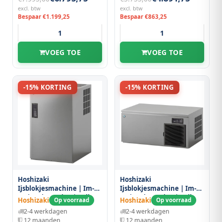
excl. btw
excl. btw
Bespaar €1.199,25
Bespaar €863,25
VOEG TOE
VOEG TOE
-15% KORTING
-15% KORTING
Hoshizaki
Hoshizaki
Ijsblokjesmachine | Im-
Ijsblokjesmachine | Im-
serie (ultracube) | Volle
serie (ultracube) | Volle
Hoshizaki
Hoshizaki
Op voorraad
Op voorraad
Blokjes (17g) | 170kg/24u |
Blokjes (17g) | 180kg/24u |
2-4 werkdagen
2-4 werkdagen
Zonder Bunker |
Zonder Bunker |
12 maanden
12 maanden