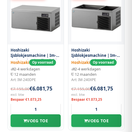
Hoshizaki
Hoshizaki
Ijsblokjesmachine | Im-
Ijsblokjesmachine | Im-
serie (cube) | Volle Blokjes
serie (cube) | Volle Blokjes
Hoshizaki
Hoshizaki
Op voorraad
Op voorraad
(23g) | 210kg/24u | Zonder
(23g) | 210kg/24u | Zonder
2-4 werkdagen
2-4 werkdagen
Bunker | Luchtgekoeld |
Bunker | Luchtgekoeld |
12 maanden
12 maanden
Stapelbaar |
Stapelbaar |
Art: IM-240DPE
Art: IM-240XPE
1084x700x500(h)mm
1084x700x500(h)mm
€6.081,75
€6.081,75
€7.155,00
€7.155,00
excl. btw
excl. btw
Bespaar €1.073,25
Bespaar €1.073,25
VOEG TOE
VOEG TOE