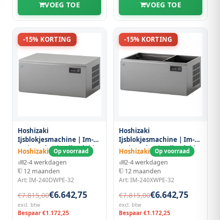
VOEG TOE
VOEG TOE
-15% KORTING
-15% KORTING
Hoshizaki
Hoshizaki
Ijsblokjesmachine | Im-
Ijsblokjesmachine | Im-
serie (cube) | Volle Blokjes
serie (cube) | Volle Blokjes
Hoshizaki
Hoshizaki
Op voorraad
Op voorraad
(31g) | 190kg/24u | Zonder
(31g) | 190kg/24u | Zonder
2-4 werkdagen
2-4 werkdagen
Bunker | Watergekoeld |
Bunker | Watergekoeld |
12 maanden
12 maanden
Stapelbaar |
Stapelbaar |
Art: IM-240DWPE-32
Art: IM-240XWPE-32
1084x700x500(h)mm
1084x700x500(h)mm
€6.642,75
€6.642,75
€7.815,00
€7.815,00
excl. btw
excl. btw
Bespaar €1.172,25
Bespaar €1.172,25