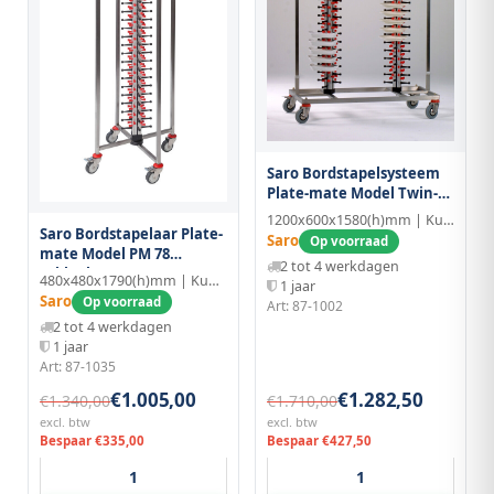
Saro Bordstapelsysteem
Plate-mate Model Twin-
120
1200x600x1580(h)mm | Kunststof/Aluminium
Saro Bordstapelaar Plate-
Saro
Op voorraad
mate Model PM 78
2 tot 4 werkdagen
Inklapbaar
480x480x1790(h)mm | Kunststof/Aluminium
1 jaar
Saro
Op voorraad
Art: 87-1002
2 tot 4 werkdagen
1 jaar
Art: 87-1035
€1.005,00
€1.282,50
€1.340,00
€1.710,00
excl. btw
excl. btw
Bespaar €335,00
Bespaar €427,50