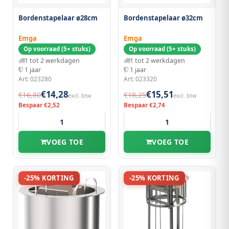
Bordenstapelaar ø28cm
Bordenstapelaar ø32cm
Emga
Emga
Op voorraad (5+ stuks)
Op voorraad (5+ stuks)
1 tot 2 werkdagen
1 tot 2 werkdagen
1 jaar
1 jaar
Art: 023280
Art: 023320
€14,28
€15,51
€16,80
€18,25
excl. btw
excl. btw
Bespaar €2,52
Bespaar €2,74
VOEG TOE
VOEG TOE
-25% KORTING
-25% KORTING