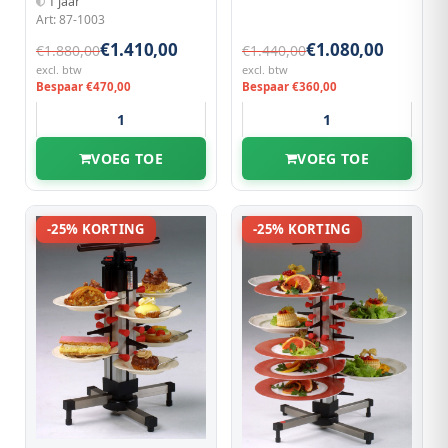
1 jaar
Art: 87-1003
€1.410,00
€1.080,00
€1.880,00
€1.440,00
excl. btw
excl. btw
Bespaar €470,00
Bespaar €360,00
VOEG TOE
VOEG TOE
-25% KORTING
-25% KORTING