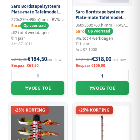
Saro Bordstapelsysteem
Saro Bordstapelsysteem
Plate-mate Tafelmodel
Plate-mate Tafelmodel
Tm-12
270x270x490(h)mm | RVS/Kunststof
Tm-24
360x360x760(h)mm | RVS/Kunststof
Saro
Op voorraad
Saro
Op voorraad
2 tot 4 werkdagen
2 tot 4 werkdagen
1 jaar
1 jaar
Art: 87-1011
Art: 87-1008
€184,50
€318,00
€246,00
€424,00
excl. btw
excl. btw
Bespaar €61,50
Bespaar €106,00
VOEG TOE
VOEG TOE
-25% KORTING
-25% KORTING