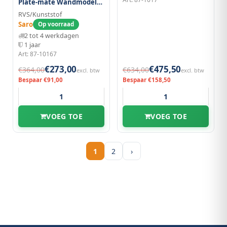
Plate-mate Wandmodel
Wm-21
RVS/Kunststof
Saro
Op voorraad
2 tot 4 werkdagen
1 jaar
Art: 87-10167
€273,00
€475,50
€364,00
€634,00
excl. btw
excl. btw
Bespaar €91,00
Bespaar €158,50
VOEG TOE
VOEG TOE
1
2
›