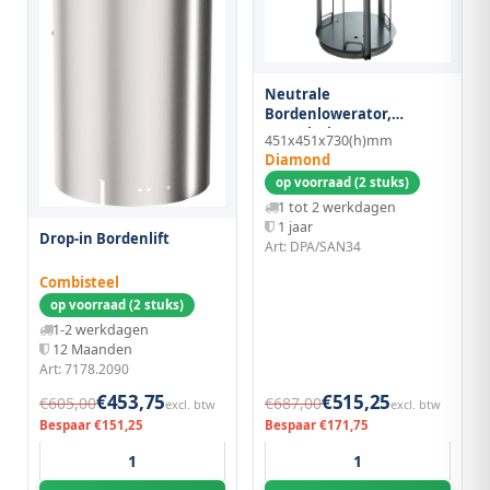
Neutrale
Bordenlowerator,
Capaciteit 40-50 Ø 240 - 340
451x451x730(h)mm
mm
Diamond
op voorraad (2 stuks)
1 tot 2 werkdagen
1 jaar
Drop-in Bordenlift
Art: DPA/SAN34
Combisteel
op voorraad (2 stuks)
1-2 werkdagen
12 Maanden
Art: 7178.2090
€453,75
€515,25
€605,00
€687,00
excl. btw
excl. btw
Bespaar €151,25
Bespaar €171,75