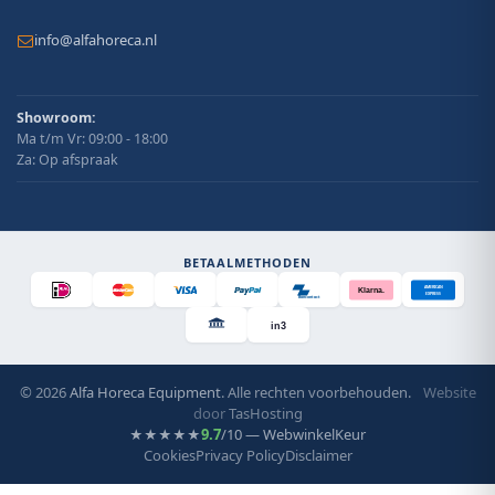
info@alfahoreca.nl
Showroom:
Ma t/m Vr: 09:00 - 18:00
Za: Op afspraak
BETAALMETHODEN
AMERICAN
Klarna.
EXPRESS
Bancontact
in3
© 2026
Alfa Horeca Equipment
. Alle rechten voorbehouden.
Website
door
TasHosting
9.7
/10 — WebwinkelKeur
★★★★★
Cookies
Privacy Policy
Disclaimer