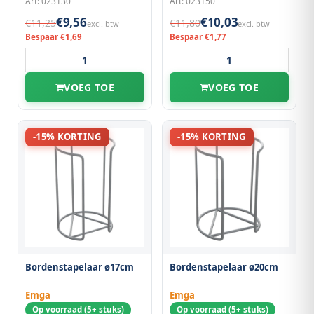
Art: 023130
Art: 023150
€9,56
€10,03
€11,25
€11,80
excl. btw
excl. btw
Bespaar €1,69
Bespaar €1,77
VOEG TOE
VOEG TOE
-15% KORTING
-15% KORTING
Bordenstapelaar ø17cm
Bordenstapelaar ø20cm
Emga
Emga
Op voorraad (5+ stuks)
Op voorraad (5+ stuks)