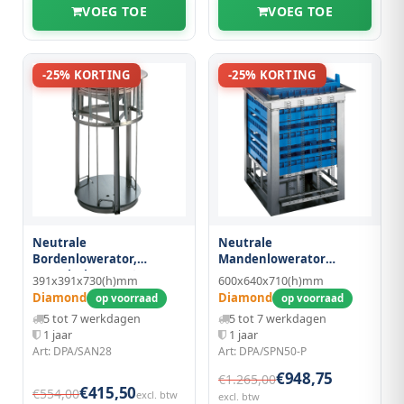
VOEG TOE
VOEG TOE
-25% KORTING
-25% KORTING
Neutrale
Neutrale
Bordenlowerator,
Mandenlowerator
Capaciteit 50-60 Ø 180-280
500x500 mm
391x391x730(h)mm
600x640x710(h)mm
mm
Diamond
Diamond
op voorraad
op voorraad
5 tot 7 werkdagen
5 tot 7 werkdagen
1 jaar
1 jaar
Art: DPA/SAN28
Art: DPA/SPN50-P
€948,75
€1.265,00
€415,50
€554,00
excl. btw
excl. btw