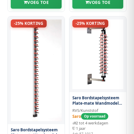
VOEG TOE
VOEG TOE
-25% KORTING
-25% KORTING
Saro Bordstapelsysteem
Plate-mate Wandmodel
Wm-48
RVS/Kunststof
Saro
Op voorraad
2 tot 4 werkdagen
1 jaar
Saro Bordstapelsysteem
Art: 87-1017