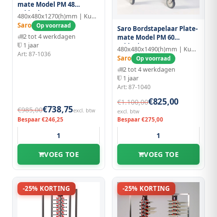
mate Model PM 48
Inklapbaar
480x480x1270(h)mm | Kunststof/Aluminium
Saro
Op voorraad
Saro Bordstapelaar Plate-
2 tot 4 werkdagen
mate Model PM 60
1 jaar
Inklapbaar
480x480x1490(h)mm | Kunststof/Aluminium
Art: 87-1036
Saro
Op voorraad
2 tot 4 werkdagen
1 jaar
Art: 87-1040
€825,00
€1.100,00
€738,75
€985,00
excl. btw
excl. btw
Bespaar €246,25
Bespaar €275,00
VOEG TOE
VOEG TOE
-25% KORTING
-25% KORTING