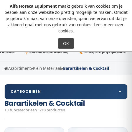
Alfa Horeca Equipment
maakt gebruik van cookies om je
bezoek aan onze website zo prettig mogelijk te maken. Omdat
je gebruik maakt van onze diensten, gaan we ervan uit dat je
0
akkoord gaat met ons gebruik van cookies.
Lees meer over
cookies
.
ease
Razendsnelle levering
Scherpste prijs garantie
Assortiment
»
Klein Materiaal
»
Barartikelen & Cocktail
CATEGORIEËN
Barartikelen & Cocktail
13 subcategorieën · 218 producten