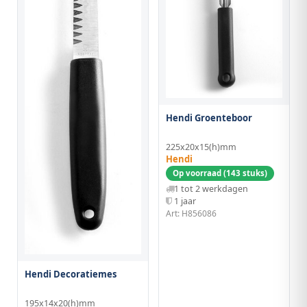
Hendi Groenteboor
225x20x15(h)mm
Hendi
Op voorraad (143 stuks)
1 tot 2 werkdagen
1 jaar
Art: H856086
Hendi Decoratiemes
195x14x20(h)mm