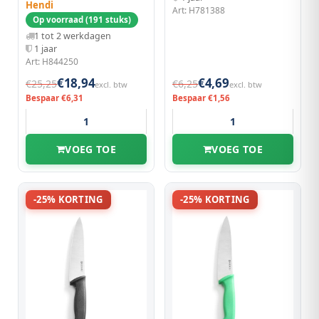
Hendi
Art: H781388
Op voorraad (191 stuks)
1 tot 2 werkdagen
1 jaar
Art: H844250
€18,94
€4,69
€25,25
€6,25
excl. btw
excl. btw
Bespaar €6,31
Bespaar €1,56
VOEG TOE
VOEG TOE
-25% KORTING
-25% KORTING