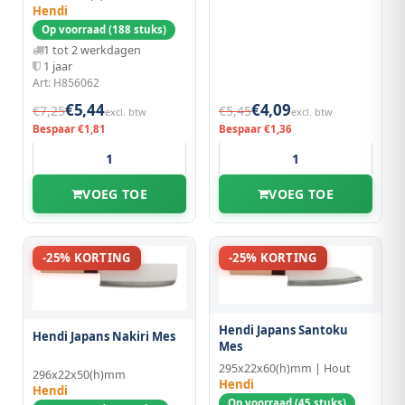
Hendi
Op voorraad (188 stuks)
1 tot 2 werkdagen
1 jaar
Art: H856062
€5,44
€4,09
€7,25
€5,45
excl. btw
excl. btw
Bespaar €1,81
Bespaar €1,36
VOEG TOE
VOEG TOE
-25% KORTING
-25% KORTING
Hendi Japans Santoku
Hendi Japans Nakiri Mes
Mes
295x22x60(h)mm | Hout
296x22x50(h)mm
Hendi
Hendi
Op voorraad (45 stuks)