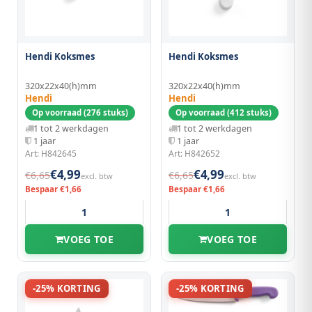
Hendi Koksmes
Hendi Koksmes
320x22x40(h)mm
320x22x40(h)mm
Hendi
Hendi
Op voorraad (276 stuks)
Op voorraad (412 stuks)
1 tot 2 werkdagen
1 tot 2 werkdagen
1 jaar
1 jaar
Art: H842645
Art: H842652
€4,99
€4,99
€6,65
€6,65
excl. btw
excl. btw
Bespaar €1,66
Bespaar €1,66
VOEG TOE
VOEG TOE
-25% KORTING
-25% KORTING