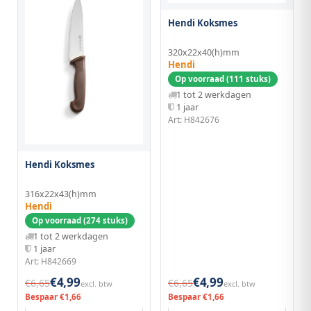
Hendi Koksmes
320x22x40(h)mm
Hendi
Op voorraad (111 stuks)
1 tot 2 werkdagen
1 jaar
Art: H842676
Hendi Koksmes
316x22x43(h)mm
Hendi
Op voorraad (274 stuks)
1 tot 2 werkdagen
1 jaar
Art: H842669
€4,99
€4,99
€6,65
€6,65
excl. btw
excl. btw
Bespaar €1,66
Bespaar €1,66