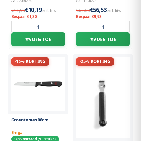
Art: 003004
Art: 150002
€10,19
€56,53
€11,99
€66,50
excl. btw
excl. btw
Bespaar €1,80
Bespaar €9,98
VOEG TOE
VOEG TOE
-15% KORTING
-25% KORTING
Groentemes 08cm
Emga
Op voorraad (5+ stuks)