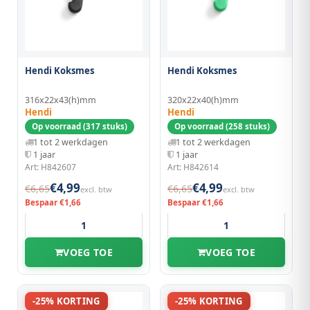
Hendi Koksmes
Hendi Koksmes
316x22x43(h)mm
320x22x40(h)mm
Hendi
Hendi
Op voorraad (317 stuks)
Op voorraad (258 stuks)
1 tot 2 werkdagen
1 tot 2 werkdagen
1 jaar
1 jaar
Art: H842607
Art: H842614
€4,99
€4,99
€6,65
€6,65
excl. btw
excl. btw
Bespaar €1,66
Bespaar €1,66
VOEG TOE
VOEG TOE
-25% KORTING
-25% KORTING