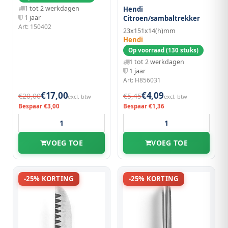
1 tot 2 werkdagen
Hendi
1 jaar
Citroen/sambaltrekker
Art: 150402
23x151x14(h)mm
Hendi
Op voorraad (130 stuks)
1 tot 2 werkdagen
1 jaar
Art: H856031
€17,00
€4,09
€20,00
€5,45
excl. btw
excl. btw
Bespaar €3,00
Bespaar €1,36
VOEG TOE
VOEG TOE
-25% KORTING
-25% KORTING