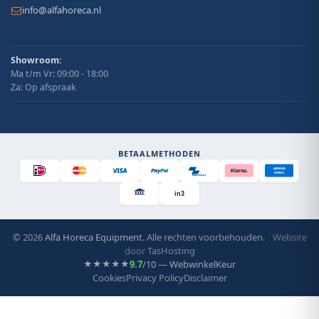
info@alfahoreca.nl
Showroom:
Ma t/m Vr: 09:00 - 18:00
Za: Op afspraak
BETAALMETHODEN
AMERICAN
Klarna.
EXPRESS
Bancontact
in3
© 2026
Alfa Horeca Equipment
. Alle rechten voorbehouden.
Website
door
TasHosting
9.7
/10 — WebwinkelKeur
★★★★★
Cookies
Privacy Policy
Disclaimer