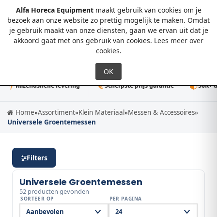
Alfa Horeca Equipment
maakt gebruik van cookies om je
bezoek aan onze website zo prettig mogelijk te maken. Omdat
je gebruik maakt van onze diensten, gaan we ervan uit dat je
0
akkoord gaat met ons gebruik van cookies.
Lees meer over
cookies
.
endsnelle levering
Scherpste prijs garantie
50K+ direct lev
Home
»
Assortiment
»
Klein Materiaal
»
Messen & Accessoires
»
Universele Groentemessen
Filters
Universele Groentemessen
52 producten gevonden
SORTEER OP
PER PAGINA