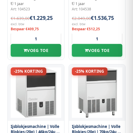
340x483x600(h)mm
545x400x690(h)mm
1 jaar
1 jaar
Art: 104523
Art: 104538
€1.229,25
€1.536,75
€1.639,00
€2.049,00
excl. btw
excl. btw
Bespaar €409,75
Bespaar €512,25
VOEG TOE
VOEG TOE
-25% KORTING
-25% KORTING
Ijsblokjesmachine | Volle
Ijsblokjesmachine | Volle
Blokjes (20g) | 46kg/24u |
Blokjes (20g) | 70kg/24u |