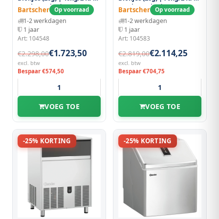
Bunker 15kg |
Bunker 42kg |
Bartscher
Bartscher
Op voorraad
Op voorraad
Luchtgekoeld |
Luchtgekoeld |
1-2 werkdagen
1-2 werkdagen
500x540x690(h)mm
705x580x910(h)mm
1 jaar
1 jaar
Art: 104548
Art: 104583
€1.723,50
€2.114,25
€2.298,00
€2.819,00
excl. btw
excl. btw
Bespaar €574,50
Bespaar €704,75
VOEG TOE
VOEG TOE
-25% KORTING
-25% KORTING