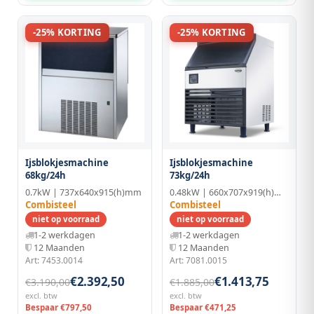
-25% KORTING
-25% KORTING
Ijsblokjesmachine
Ijsblokjesmachine
68kg/24h
73kg/24h
0.7kW | 737x640x915(h)mm
0.48kW | 660x707x919(h)mm | RVS
Combisteel
Combisteel
niet op voorraad
niet op voorraad
1-2 werkdagen
1-2 werkdagen
12 Maanden
12 Maanden
Art: 7453.0014
Art: 7081.0015
€2.392,50
€1.413,75
€3.190,00
€1.885,00
excl. btw
excl. btw
Bespaar €797,50
Bespaar €471,25