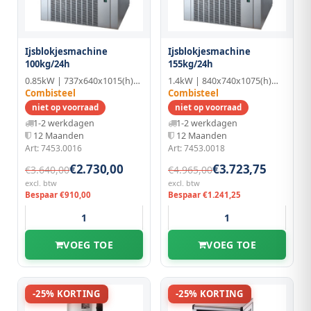
Ijsblokjesmachine
Ijsblokjesmachine
100kg/24h
155kg/24h
0.85kW | 737x640x1015(h)mm
1.4kW | 840x740x1075(h)mm
Combisteel
Combisteel
niet op voorraad
niet op voorraad
1-2 werkdagen
1-2 werkdagen
12 Maanden
12 Maanden
Art: 7453.0016
Art: 7453.0018
€2.730,00
€3.723,75
€3.640,00
€4.965,00
excl. btw
excl. btw
Bespaar €910,00
Bespaar €1.241,25
VOEG TOE
VOEG TOE
-25% KORTING
-25% KORTING