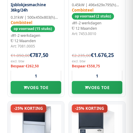
Ijsblokjesmachine
0.45kW | 496x629x795(h)mm
Combisteel
36kg/24h
op voorraad (2 stuks)
0.31kW | 500x450x803(h)mm | RVS
Combisteel
1-2 werkdagen
12 Maanden
op voorraad (15 stuks)
Art: 7453.0010
1-2 werkdagen
12 Maanden
Art: 7081.0005
€787,50
€1.676,25
€1.050,00
€2.235,00
excl. btw
excl. btw
Bespaar €262,50
Bespaar €558,75
VOEG TOE
VOEG TOE
-25% KORTING
-25% KORTING