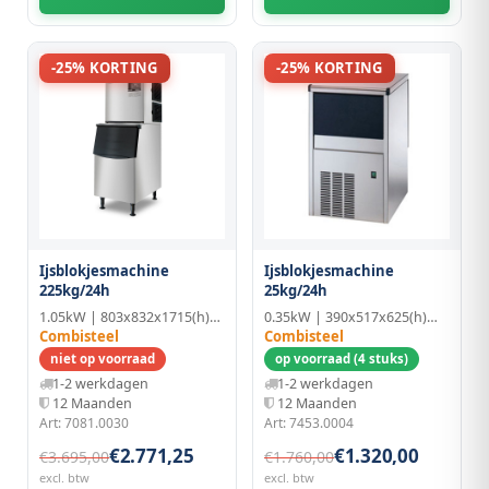
-25% KORTING
-25% KORTING
Ijsblokjesmachine
Ijsblokjesmachine
225kg/24h
25kg/24h
1.05kW | 803x832x1715(h)mm | RVS
0.35kW | 390x517x625(h)mm
Combisteel
Combisteel
niet op voorraad
op voorraad (4 stuks)
1-2 werkdagen
1-2 werkdagen
12 Maanden
12 Maanden
Art: 7081.0030
Art: 7453.0004
€2.771,25
€1.320,00
€3.695,00
€1.760,00
excl. btw
excl. btw