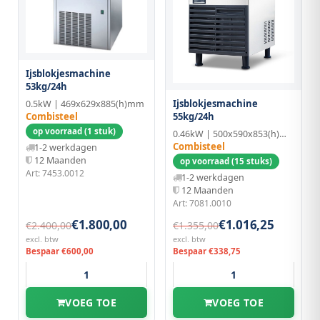
Ijsblokjesmachine
53kg/24h
Ijsblokjesmachine
0.5kW | 469x629x885(h)mm
Combisteel
55kg/24h
op voorraad (1 stuk)
0.46kW | 500x590x853(h)mm | RVS
Combisteel
1-2 werkdagen
12 Maanden
op voorraad (15 stuks)
Art: 7453.0012
1-2 werkdagen
12 Maanden
Art: 7081.0010
€1.800,00
€1.016,25
€2.400,00
€1.355,00
excl. btw
excl. btw
Bespaar €600,00
Bespaar €338,75
VOEG TOE
VOEG TOE