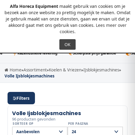
Alfa Horeca Equipment
maakt gebruik van cookies om je
bezoek aan onze website zo prettig mogelijk te maken. Omdat
je gebruik maakt van onze diensten, gaan we ervan uit dat je
0
akkoord gaat met ons gebruik van cookies.
Lees meer over
cookies
.
Razendsnelle levering
Scherpste prijs garantie
50K+ dire
Home
»
Assortiment
»
Koelen & Vriezen
»
IJsblokjesmachines
»
Volle Ijsblokjesmachines
Filters
Volle Ijsblokjesmachines
96 producten gevonden
SORTEER OP
PER PAGINA