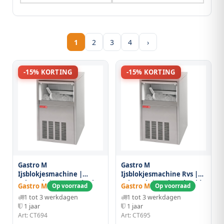
1
2
3
4
›
-15% KORTING
-15% KORTING
Gastro M
Gastro M
Ijsblokjesmachine |
Ijsblokjesmachine Rvs |
28kg/24h | Voorraad 12kg
40kg/24h | Luchtgekoeld
Gastro M
Gastro M
Op voorraad
Op voorraad
| 400x460x670(h)mm
| 230v |
1 tot 3 werkdagen
1 tot 3 werkdagen
480x580x750(h)mm
1 jaar
1 jaar
Art: CT694
Art: CT695