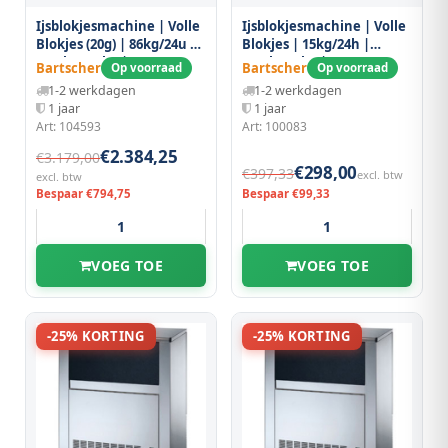
Ijsblokjesmachine | Volle
Ijsblokjesmachine | Volle
Blokjes (20g) | 86kg/24u |
Blokjes | 15kg/24h |
Bunker 42kg |
Bunker 1kg |
Bartscher
Bartscher
Op voorraad
Op voorraad
Luchtgekoeld |
Luchtgekoeld |
1-2 werkdagen
1-2 werkdagen
583x700x900(h)mm
280x380x345(h)mm
1 jaar
1 jaar
Art: 104593
Art: 100083
€2.384,25
€3.179,00
€298,00
€397,33
excl. btw
excl. btw
Bespaar €794,75
Bespaar €99,33
VOEG TOE
VOEG TOE
-25% KORTING
-25% KORTING