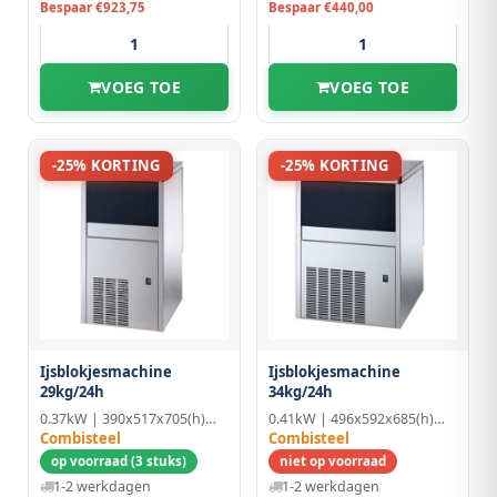
Bespaar €923,75
Bespaar €440,00
VOEG TOE
VOEG TOE
-25% KORTING
-25% KORTING
Ijsblokjesmachine
Ijsblokjesmachine
29kg/24h
34kg/24h
0.37kW | 390x517x705(h)mm
0.41kW | 496x592x685(h)mm
Combisteel
Combisteel
op voorraad (3 stuks)
niet op voorraad
1-2 werkdagen
1-2 werkdagen