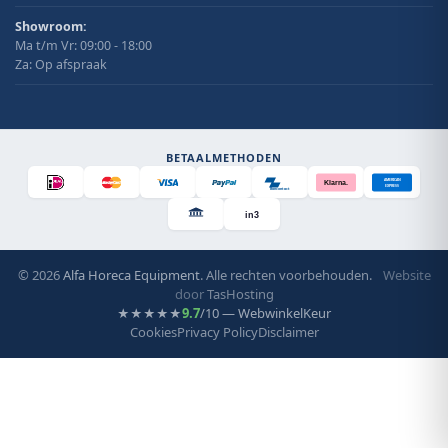
Showroom:
Ma t/m Vr: 09:00 - 18:00
Za: Op afspraak
BETAALMETHODEN
AMERICAN
Klarna.
EXPRESS
Bancontact
in3
© 2026
Alfa Horeca Equipment
. Alle rechten voorbehouden.
Website
door
TasHosting
9.7
/10 — WebwinkelKeur
★★★★★
Cookies
Privacy Policy
Disclaimer