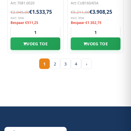
Art: 7081.0020
Art: CUB160/65A
€1.533,75
€3.908,25
€2.045,00
€5.211,00
excl. btw
excl. btw
Bespaar €511,25
Bespaar €1.302,75
VOEG TOE
VOEG TOE
1
2
3
4
›