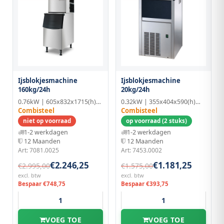
Ijsblokjesmachine
Ijsblokjesmachine
160kg/24h
20kg/24h
0.76kW | 605x832x1715(h)mm | RVS
0.32kW | 355x404x590(h)mm
Combisteel
Combisteel
niet op voorraad
op voorraad (2 stuks)
1-2 werkdagen
1-2 werkdagen
12 Maanden
12 Maanden
Art: 7081.0025
Art: 7453.0002
€2.246,25
€1.181,25
€2.995,00
€1.575,00
excl. btw
excl. btw
Bespaar €748,75
Bespaar €393,75
VOEG TOE
VOEG TOE