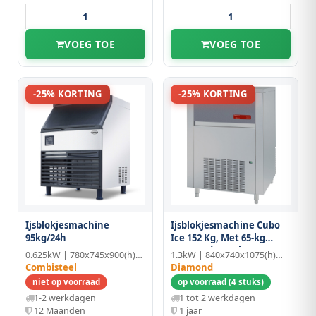
VOEG TOE
VOEG TOE
-25% KORTING
-25% KORTING
Ijsblokjesmachine
Ijsblokjesmachine Cubo
95kg/24h
Ice 152 Kg, Met 65-kg
Voorraad – Lucht
0.625kW | 780x745x900(h)mm | RVS
1.3kW | 840x740x1075(h)mm
Combisteel
Diamond
niet op voorraad
op voorraad (4 stuks)
1-2 werkdagen
1 tot 2 werkdagen
12 Maanden
1 jaar