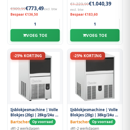
€1.040,39
€1.223,99
€773,49
€909,99
excl. btw
excl. btw
Bespaar €136,50
Bespaar €183,60
VOEG TOE
VOEG TOE
-25% KORTING
-25% KORTING
Ijsblokjesmachine | Volle
Ijsblokjesmachine | Volle
Blokjes (20g) | 28kg/24u |
Blokjes (20g) | 38kg/24u |
Bunker 6.5kg |
Bunker 11.5kg |
Bartscher
Bartscher
Op voorraad
Op voorraad
Luchtgekoeld |
Luchtgekoeld |
1-2 werkdagen
1-2 werkdagen