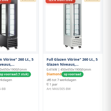
n Vitrine" 260 Lt., 5
Full Glazen Vitrine" 260 Lt., 5
veaus,
Glazen Niveaus,
erd - Ice Cream &
Geventileerd -ice Cream &
50x650x1900(h)mm
0.41kW | 450x650x1900(h)mm
Zwart
Pastry - Wit
Diamond
op voorraad (1 stuk)
op voorraad
erkdagen
5 tot 7 werkdagen
1 jaar
5-BB
Art: MAX/305-BW