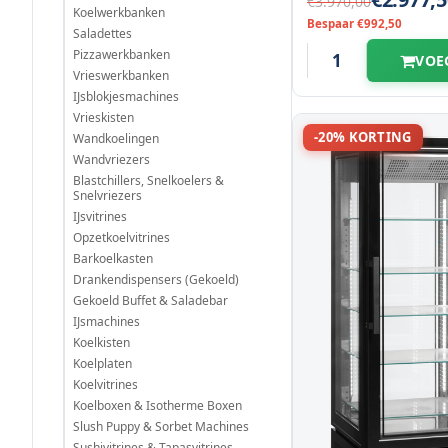
€3.970,00
Koelwerkbanken
Bespaar €992,50
Saladettes
Pizzawerkbanken
VOE
Vrieswerkbanken
IJsblokjesmachines
Vrieskisten
-20% KORTING
Wandkoelingen
Wandvriezers
Blastchillers, Snelkoelers &
Snelvriezers
IJsvitrines
Opzetkoelvitrines
Barkoelkasten
Drankendispensers (Gekoeld)
Gekoeld Buffet & Saladebar
IJsmachines
Koelkisten
Koelplaten
Koelvitrines
Koelboxen & Isotherme Boxen
Slush Puppy & Sorbet Machines
Sushivitrines & Tapasvitrines