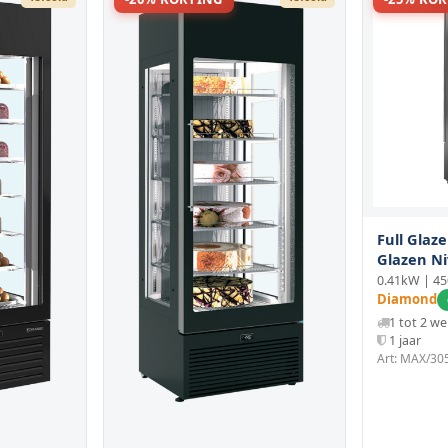
Full Glaze
Glazen Ni
Geventile
0.41kW | 4
Pastry - 
Diamond
1 tot 2 w
1 jaar
Art: MAX/30