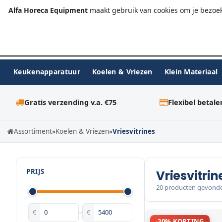
+31 (0)23-576 9984
info@alfahoreca.nl
Ma-Vr 09:00
Alfa Horeca Equipment
maakt gebruik van cookies om je bezoek
Keukenapparatuur
Koelen & Vriezen
Klein Materiaal
Gratis verzending v.a. €75
Flexibel betale
Assortiment
»
Koelen & Vriezen
»
Vriesvitrines
PRIJS
Vriesvitrin
20 producten gevond
€
–
€
-20% KORTING