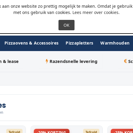
 - 18:00
WhatsApp
 aan onze website zo prettig mogelijk te maken. Omdat je gebruik 
met ons gebruik van cookies.
Lees meer over cookies
.
Pizzaovens & Accessoires
Pizzapletters
Warmhouden
n & lease
Razendsnelle levering
Sc
es
en
Tefcold
Tefcold
-20% KORTING
-25% KO