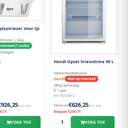
playvriezer Voor Ijs
0(h)mm | Glas
voorraad (7 stuks)
erkdagen
Hendi Opzet Vriesvitrine 90 L
9
593x618x680(h)mm
Hendi
Niet op voorraad
Op aanvraag
1 jaar
Art: H233412
€926,25
€626,25
€835,00
excl. btw
excl. btw
8,75
Bespaar €208,75
VOEG TOE
VOEG TOE