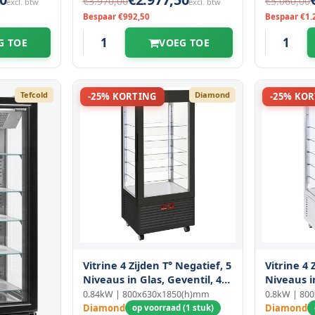
€3.970,00
€5.060,00
excl. btw
excl. btw
Bespaar €992,50
Bespaar €1.
G TOE
VOEG TOE
Tefcold
Diamond
-25% KORTING
-25% KO
Vitrine 4 Zijden T° Negatief, 5
Vitrine 4 
Niveaus in Glas, Geventil, 480
Niveaus i
Lit., Zwart
Geventilee
0.84kW | 800x630x1850(h)mm
0.8kW | 80
Diamond
Diamond
op voorraad (1 stuk)