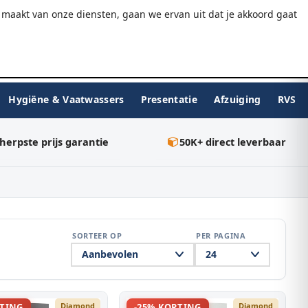
9.7/10
WebwinkelKeur
Gratis verzending v.a. €75
maakt van onze diensten, gaan we ervan uit dat je akkoord gaat
★★★★★
Inloggen
BESTELLEN
0
Hygiëne & Vaatwassers
Presentatie
Afzuiging
RVS
herpste prijs garantie
50K+ direct leverbaar
SORTEER OP
PER PAGINA
Diamond
Diamond
RTING
-25% KORTING