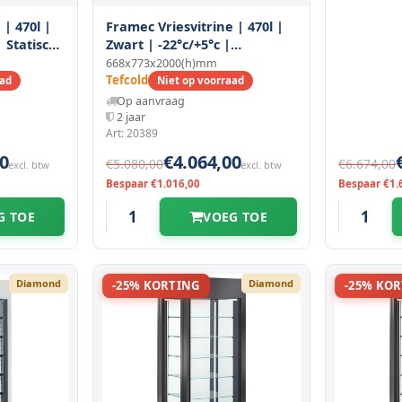
 | 470l |
Framec Vriesvitrine | 470l |
| Statisch
Zwart | -22°c/+5°c |
Geventileerd | 6 Schappen |
668x773x2000(h)mm
m
668x773x2000(h)mm
Tefcold
aad
Niet op voorraad
Op aanvraag
2 jaar
Art: 20389
0
€4.064,00
€5.080,00
€6.674,00
excl. btw
excl. btw
Bespaar €1.016,00
Bespaar €1.
G TOE
VOEG TOE
Diamond
Diamond
-25% KORTING
-25% KO