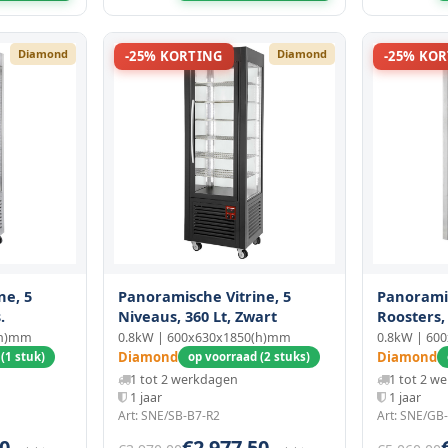
Diamond
Diamond
-25% KORTING
-25% KO
ne, 5
Panoramische Vitrine, 5
Panoramis
.
Niveaus, 360 Lt, Zwart
Roosters,
Lt, Rvs
(h)mm
0.8kW | 600x630x1850(h)mm
0.8kW | 60
Diamond
Diamond
(1 stuk)
op voorraad (2 stuks)
1 tot 2 werkdagen
1 tot 2 w
1 jaar
1 jaar
Art: SNE/SB-B7-R2
Art: SNE/GB
0
€2.977,50