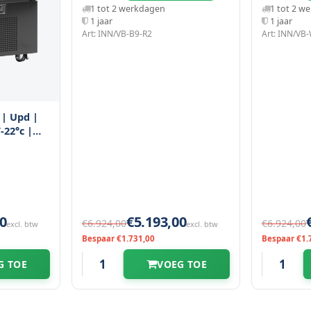
1 tot 2 werkdagen
1 tot 2 w
1 jaar
1 jaar
Art: INN/VB-B9-R2
Art: INN/VB
 | Upd |
-22°c |
eaus |
m
0
€5.193,00
€6.924,00
€6.924,00
excl. btw
excl. btw
Bespaar €1.731,00
Bespaar €1.
G TOE
VOEG TOE