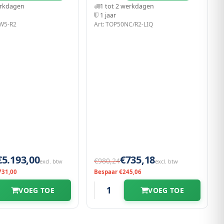
erkdagen
1 tot 2 werkdagen
1 jaar
-W5-R2
Art: TOP50NC/R2-LIQ
€5.193,00
€735,18
€980,24
excl. btw
excl. btw
731,00
Bespaar €245,06
VOEG TOE
VOEG TOE