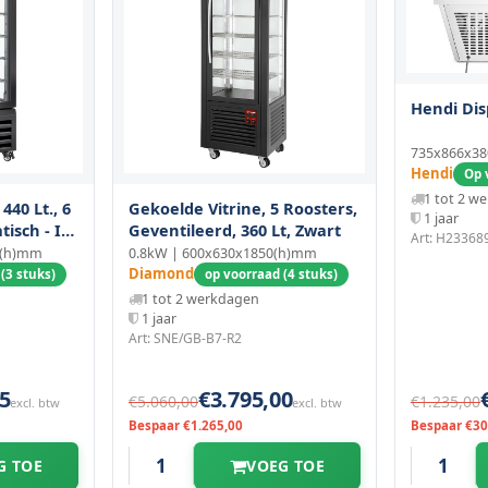
Hendi Dis
735x866x38
Hendi
Op 
1 tot 2 w
440 Lt., 6
Gekoelde Vitrine, 5 Roosters,
1 jaar
tisch - Ice
Geventileerd, 360 Lt, Zwart
Art: H23368
0(h)mm
0.8kW | 600x630x1850(h)mm
Diamond
(3 stuks)
op voorraad (4 stuks)
1 tot 2 werkdagen
1 jaar
Art: SNE/GB-B7-R2
5
€3.795,00
€5.060,00
€1.235,00
excl. btw
excl. btw
Bespaar €1.265,00
Bespaar €30
G TOE
VOEG TOE