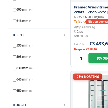
Framec Vriesvitrine
600 mm
(4)
Zwart | -15°c/-22°c 
| 6 Schappen |
668x773x2000(h)mm
618 mm
(1)
668x773x2000(h)m
Tefcold
Niet op voorr
Op aanvraag
2 jaar
650 mm
(1)
DIEPTE
▾
Art: 20390
€3.433,6
668 mm
(2)
€4.292,00
530 mm
(1)
Bespaar €858,40
700 mm
(5)
593 mm
(1)
VOE
800 mm
(2)
630 mm
(6)
-25% KORTING
866 mm
(1)
640 mm
(1)
650 mm
(8)
735 mm
(1)
HOOGTE
▾