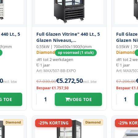
440 Lt., 5
Full Glazen Vitrine" 440 Lt., 5
Full Glaze
Glazen Niveaus,
Glazen Ni
 Cream &
Geventileerd - Ice Cream &
Geventile
0(h)mm
0.55kW | 700x650x1900(h)mm
0.55kW | 7
Pastry - Zwart
Pastry - 
Diamond
Diamond
op voorraad (1 stuk)
1 tot 2 werkdagen
1 tot 2 w
1 jaar
1 jaar
Art: MAX/507-BB-EXPO
Art: MAX/50
0
€5.272,50
€7.030,00
€7.206,00
excl. btw
excl. btw
Bespaar €1.757,50
Bespaar €1.
G TOE
VOEG TOE
Diamond
Diamond
-25% KORTING
-25% KO