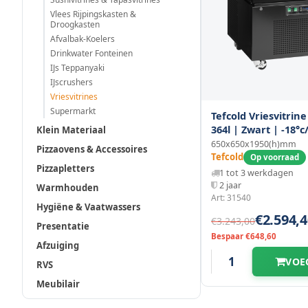
Vlees Rijpingskasten &
Droogkasten
Afvalbak-Koelers
Drinkwater Fonteinen
IJs Teppanyaki
IJscrushers
Vriesvitrines
Supermarkt
Tefcold Vriesvitrine
364l | Zwart | -18°c/
Klein Materiaal
Geforceerd | 6 Niv
650x650x1950(h)mm
Pizzaovens & Accessoires
Wielen (geremd) |
Tefcold
Op voorraad
Pizzapletters
650x650x1950(h)m
1 tot 3 werkdagen
2 jaar
Warmhouden
Art: 31540
Hygiëne & Vaatwassers
€2.594,4
€3.243,00
Presentatie
Bespaar €648,60
Afzuiging
VOE
RVS
Meubilair