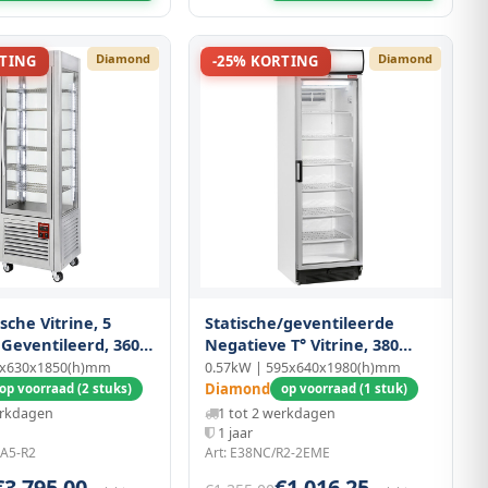
Diamond
Diamond
RTING
-25% KORTING
che Vitrine, 5
Statische/geventileerde
 Geventileerd, 360
Negatieve T° Vitrine, 380
Liter, Met Lichtbak
0x630x1850(h)mm
0.57kW | 595x640x1980(h)mm
Diamond
op voorraad (2 stuks)
op voorraad (1 stuk)
erkdagen
1 tot 2 werkdagen
1 jaar
-A5-R2
Art: E38NC/R2-2EME
€3.795,00
€1.016,25