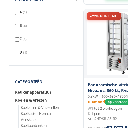
A
(1)
-25% KORTING
B
(6)
C
(9)
D
(1)
CATEGORIEËN
Panoramische Vitri
Niveaus, 360 Lt, Rvs
Keukenapparatuur
0.8kW | 600x630x1850
Koelen & Vriezen
Diamond
op voorraad 
Koelcellen & Vriescellen
1 tot 2 werkdagen
Koelkasten Horeca
1 jaar
Art: SNE/SB-A5-R2
Vrieskasten
Koeltoonbanken
€2.977,5