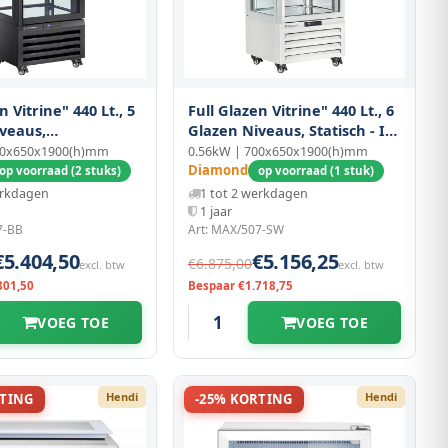
n Vitrine" 440 Lt., 5
Full Glazen Vitrine" 440 Lt., 6
veaus,
Glazen Niveaus, Statisch - Ice
erd - Ice Cream &
Cream - Wit
00x650x1900(h)mm
0.56kW | 700x650x1900(h)mm
Zwart
Diamond
op voorraad (2 stuks)
op voorraad (1 stuk)
erkdagen
1 tot 2 werkdagen
1 jaar
7-BB
Art: MAX/507-SW
€5.404,50
€5.156,25
€6.875,00
excl. btw
excl. btw
801,50
Bespaar €1.718,75
VOEG TOE
VOEG TOE
Hendi
Hendi
RTING
-25% KORTING