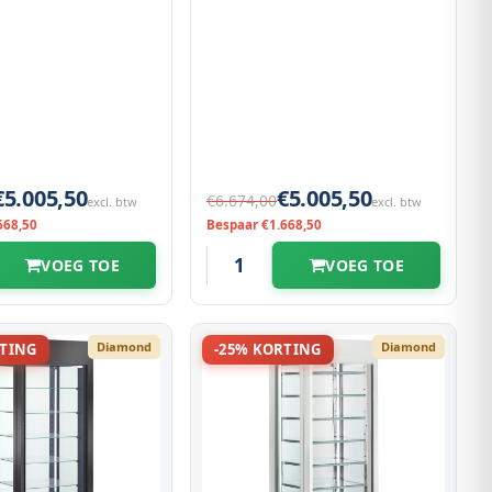
€5.005,50
€5.005,50
€6.674,00
excl. btw
excl. btw
668,50
Bespaar €1.668,50
VOEG TOE
VOEG TOE
Diamond
Diamond
RTING
-25% KORTING