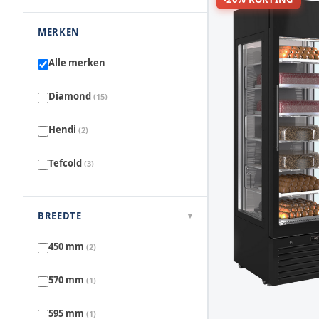
MERKEN
Alle merken
Diamond
(15)
Hendi
(2)
Tefcold
(3)
BREEDTE
▾
450 mm
(2)
570 mm
(1)
595 mm
(1)