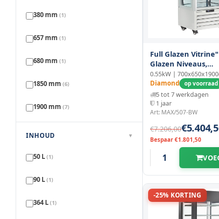
773 mm
(2)
380 mm
(1)
657 mm
(1)
Full Glazen Vitrine" 
680 mm
(1)
Glazen Niveaus,
Geventileerd - Ice
0.55kW | 700x650x190
Pastry - Wit
Diamond
1850 mm
op voorraad
(6)
5 tot 7 werkdagen
1 jaar
1900 mm
(7)
Art: MAX/507-BW
€5.404,5
€7.206,00
1950 mm
(1)
INHOUD
▾
Bespaar €1.801,50
1980 mm
(1)
50 L
(1)
VOE
2000 mm
(2)
90 L
(1)
-25% KORTING
364 L
(1)