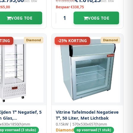
€1.355,00
excl. btw
excl. btw
265,00
Bespaar €338,75
VOEG TOE
VOEG TOE
Diamond
Diamond
RTING
-25% KORTING
Zijden T° Negatief, 5
Vitrine Tafelmodel Negatieve
n Glas,
T°, 50 Liter, Met Lichtbak
rd, 480 Lit., Wit
0x630x1850(h)mm
0.15kW | 570x530x657(h)mm
Diamond
op voorraad (3 stuks)
op voorraad (1 stuk)