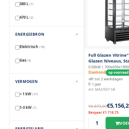
380 L
(1)
470 L
(2)
ENERGIEBRON
▾
Elektrisch
(18)
Full Glazen Vitrine" 
Gas
Glazen Niveaus, Sta
(4)
Cream - Zwart
0.56kW | 700x650x190
Diamond
op voorraad 
1 tot 2 werkdagen
VERMOGEN
▾
1 jaar
Art: MAX/507-SB
< 1 kW
(17)
€5.156,2
€6.875,00
1-3 kW
(1)
Bespaar €1.718,75
VOE
ENERGIELABEL
▾