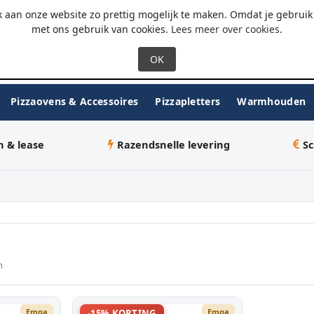
 - 18:00
WhatsApp
 aan onze website zo prettig mogelijk te maken. Omdat je gebruik 
met ons gebruik van cookies.
Lees meer over cookies
.
Pizzaovens & Accessoires
Pizzapletters
Warmhouden
n & lease
Razendsnelle levering
Sc
n
Emga
Emga
-15% KORTING