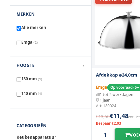
MERKEN
Alle merken
Emga
(2)
HOOGTE
▾
Afdekkap ø24,0cm
130 mm
(1)
Emga
Op voorraad (5+
140 mm
(1)
1 tot 2 werkdagen
1 jaar
Art: 180024
€11,48
€13,50
excl. b
Bespaar €2,03
CATEGORIEËN
VOE
Keukenapparatuur