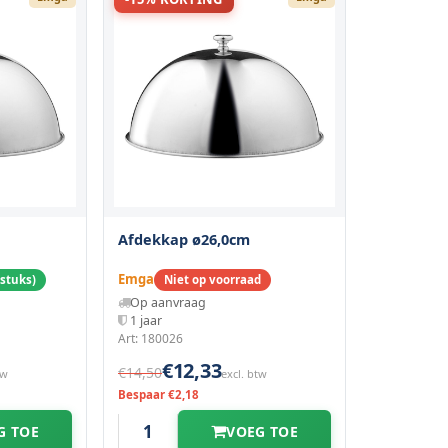
Afdekkap ø26,0cm
Emga
 stuks)
Niet op voorraad
Op aanvraag
1 jaar
Art: 180026
€12,33
€14,50
tw
excl. btw
Bespaar €2,18
G TOE
VOEG TOE