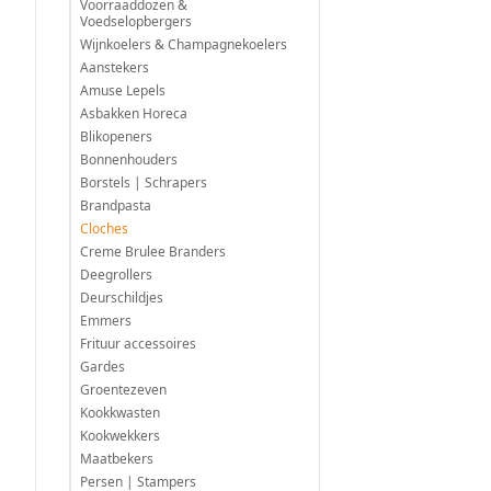
Voorraaddozen &
Voedselopbergers
Wijnkoelers & Champagnekoelers
Aanstekers
Amuse Lepels
Asbakken Horeca
Blikopeners
Bonnenhouders
Borstels | Schrapers
Brandpasta
Cloches
Creme Brulee Branders
Deegrollers
Deurschildjes
Emmers
Frituur accessoires
Gardes
Groentezeven
Kookkwasten
Kookwekkers
Maatbekers
Persen | Stampers