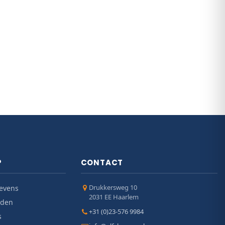
P
CONTACT
Drukkersweg 10
evens
2031 EE Haarlem
jden
+31 (0)23-576 9984
s