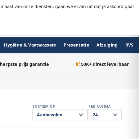
9.7/10
WebwinkelKeur
Gratis verzending v.a. €75
maakt van onze diensten, gaan we ervan uit dat je akkoord gaat
★★★★★
Inloggen
BESTELLEN
0
Hygiëne & Vaatwassers
Presentatie
Afzuiging
RVS
herpste prijs garantie
50K+ direct leverbaar
SORTEER OP
PER PAGINA