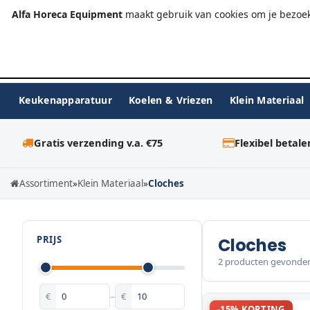
+31 (0)23-576 9984
info@alfahoreca.nl
Ma-Vr 09:00
Alfa Horeca Equipment
maakt gebruik van cookies om je bezoek
Keukenapparatuur
Koelen & Vriezen
Klein Materiaal
Gratis verzending v.a. €75
Flexibel betale
Assortiment
»
Klein Materiaal
»
Cloches
PRIJS
Cloches
2 producten gevonde
€
–
€
-15% KORTING