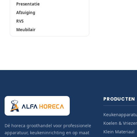
Presentatie
Afzuiging
RVS
Meubilair
PRODUCTEN
Keukenapparat
Koelen & Vrieze
Dé horeca groothandel voor professionele
Klein Materiaal
apparatuur, keukeninrichting en op maat