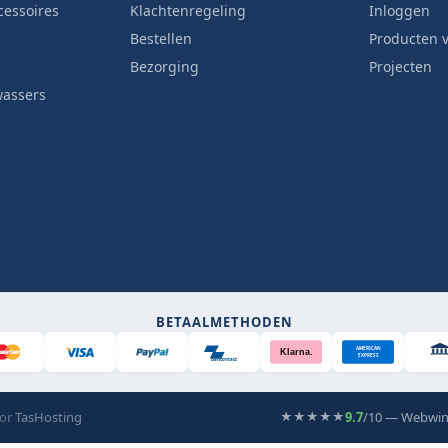
cessoires
Klachtenregeling
Inloggen
Bestellen
Producten v
Bezorging
Projecten
wassers
BETAALMETHODEN
AMERICAN
Klarna.
EXPRESS
Bancontact
oor
TasHosting
9.7
/10 — Webwin
★★★★★