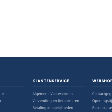
KLANTENSERVICE
WEBSHO
uur
Algemene Voorwaarden
Contactgeg
n
Verzending en Retourneren
Openingsti
Betalingsmogelijkheden
Bestelstatu