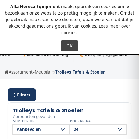
Alfa Horeca Equipment
maakt gebruik van cookies om je
bezoek aan onze website zo prettig mogelijk te maken. Omdat
je gebruik maakt van onze diensten, gaan we ervan uit dat je
0
akkoord gaat met ons gebruik van cookies.
Lees meer over
cookies
.
ase
Razendsnelle levering
Scherpste prijs garantie
5
Assortiment
»
Meubilair
»
Trolleys Tafels & Stoelen
Filters
Trolleys Tafels & Stoelen
7 producten gevonden
SORTEER OP
PER PAGINA