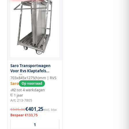
Saro Transportwagen
Voor Rvs Klaptafels
Capella
703x845x1275(h)mm | RVS
Saro
Op voorraad
2 tot 4 werkdagen
1 jaar
Art: 213-7805
€401,25
€535,00
excl. btw
Bespaar €133,75