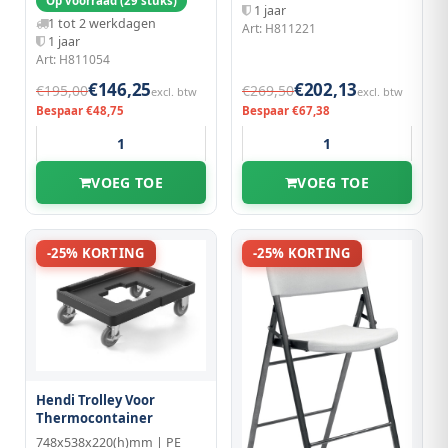
Op voorraad (29 stuks)
1 jaar
1 tot 2 werkdagen
Art: H811221
1 jaar
Art: H811054
€146,25
€202,13
€195,00
€269,50
excl. btw
excl. btw
Bespaar €48,75
Bespaar €67,38
VOEG TOE
VOEG TOE
-25% KORTING
-25% KORTING
Hendi Trolley Voor
Thermocontainer
748x538x220(h)mm | PE