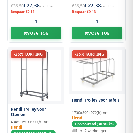
€27,38
€27,38
€36,50
€36,50
excl. btw
excl. btw
Bespaar €9,13
Bespaar €9,13
VOEG TOE
VOEG TOE
-25% KORTING
-25% KORTING
Hendi Trolley Voor Tafels
Hendi Trolley Voor
1730x800x970(h)mm
Stoelen
Hendi
494x1150x1900(h)mm
Op voorraad (30 stuks)
Hendi
1 tot 2 werkdagen