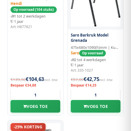
Hendi
Op voorraad (104 stuks)
1 tot 2 werkdagen
1 jaar
Art: H877821
Saro Barkruk Model
Grenada
475x680x1090(h)mm | Kunststof
Saro
Op voorraad
2 tot 4 werkdagen
1 jaar
Art: 335-1027
€104,63
€42,75
€139,50
€57,00
excl. btw
excl. btw
Bespaar €34,88
Bespaar €14,25
VOEG TOE
VOEG TOE
-25% KORTING