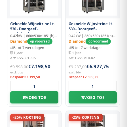
Gekoelde Wijnvitrine Lt.
Gekoelde Wijnvitrine Lt.
530 - Doorgeef -
530 - Doorgeef -
Moduleerbaar
Moduleerbaar
0.42kW | 860x530x1851(h)mm
0.42kW | 860x530x1851(h)mm
Diamond
Diamond
op voorraad
op voorraad
5 tot 7 werkdagen
5 tot 7 werkdagen
1 jaar
1 jaar
Art: GVV-2/TR-R2
Art: GVV-3/TR-R2
€7.198,50
€6.927,75
€9.598,00
€9.237,00
excl. btw
excl. btw
Bespaar €2.399,50
Bespaar €2.309,25
VOEG TOE
VOEG TOE
-25% KORTING
-25% KORTING