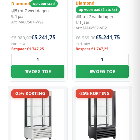
Wine - Wit
Wine - Zwart
Diamond
Diamond
op voorraad
op voorraad (2 stuks)
5 tot 7 werkdagen
1 jaar
1 tot 2 werkdagen
Art: MAX/507-VW2
1 jaar
Art: MAX/507-VB2
€5.241,75
€5.241,75
€6.989,00
€6.989,00
excl. btw
excl. btw
Bespaar €1.747,25
Bespaar €1.747,25
VOEG TOE
VOEG TOE
-25% KORTING
-25% KORTING