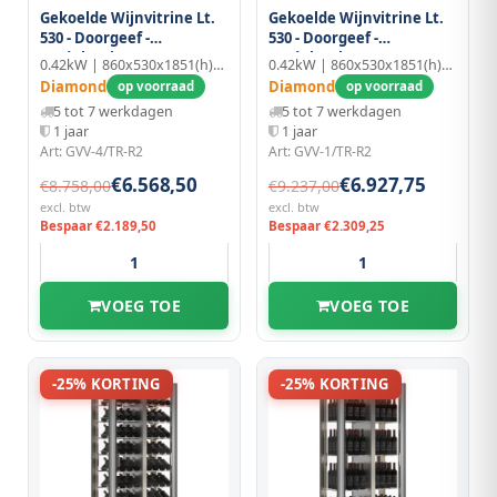
Gekoelde Wijnvitrine Lt.
Gekoelde Wijnvitrine Lt.
530 - Doorgeef -
530 - Doorgeef -
Moduleerbaar
Moduleerbaar
0.42kW | 860x530x1851(h)mm
0.42kW | 860x530x1851(h)mm
Diamond
Diamond
op voorraad
op voorraad
5 tot 7 werkdagen
5 tot 7 werkdagen
1 jaar
1 jaar
Art: GVV-4/TR-R2
Art: GVV-1/TR-R2
€6.568,50
€6.927,75
€8.758,00
€9.237,00
excl. btw
excl. btw
Bespaar €2.189,50
Bespaar €2.309,25
VOEG TOE
VOEG TOE
-25% KORTING
-25% KORTING