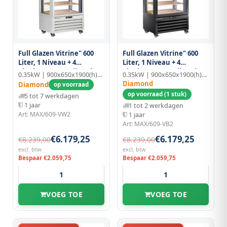
Full Glazen Vitrine" 600
Full Glazen Vitrine" 600
Liter, 1 Niveau + 4
Liter, 1 Niveau + 4
Planken, Geventileerd -
Planken, Geventileerd -
0.35kW | 900x650x1900(h)mm
0.35kW | 900x650x1900(h)mm
Wine - Wit
Wine - Zwart
Diamond
Diamond
op voorraad
op voorraad (1 stuk)
5 tot 7 werkdagen
1 jaar
1 tot 2 werkdagen
Art: MAX/609-VW2
1 jaar
Art: MAX/609-VB2
€6.179,25
€6.179,25
€8.239,00
€8.239,00
excl. btw
excl. btw
Bespaar €2.059,75
Bespaar €2.059,75
VOEG TOE
VOEG TOE