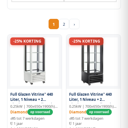
1
2
›
-25% KORTING
-25% KORTING
Full Glazen Vitrine" 440
Full Glazen Vitrine" 440
Liter, 1 Niveau + 2
Liter, 1 Niveau + 2
Planken, Geventileerd -
Planken, Geventileerd -
0.25kW | 700x650x1900(h)mm
0.25kW | 700x650x1900(h)mm
Wine - Wit
Wine - Zwart
Diamond
Diamond
op voorraad
op voorraad
5 tot 7 werkdagen
5 tot 7 werkdagen
1 jaar
1 jaar