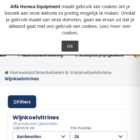
Alfa Horeca Equipment
maakt gebruik van cookies om je
bezoek aan onze website zo prettig mogelijk te maken. Omdat
je gebruik maakt van onze diensten, gaan we ervan uit dat je
0
akkoord gaat met ons gebruik van cookies.
Lees meer over
cookies
.
Razendsnelle levering
Scherpste prijs garantie
50K+ di
Home
»
Assortiment
»
Koelen & Vriezen
»
Koelvitrines
»
Wijnkoelvitrines
Filters
Wijnkoelvitrines
28 producten gevonden
SORTEER OP
PER PAGINA