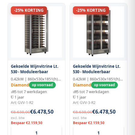
-25% KORTING
-25% KORTING
Gekoelde Wijnvitrine Lt.
Gekoelde Wijnvitrine Lt.
530 - Moduleerbaar
530 - Moduleerbaar
0.42kW | 860x530x1851(h)mm
0.42kW | 860x530x1851(h)mm
Diamond
Diamond
op voorraad
op voorraad
5 tot 7 werkdagen
5 tot 7 werkdagen
1 jaar
1 jaar
Art: GVV-1-R2
Art: GVV-3-R2
€6.478,50
€6.478,50
€8.638,00
€8.638,00
excl. btw
excl. btw
Bespaar €2.159,50
Bespaar €2.159,50