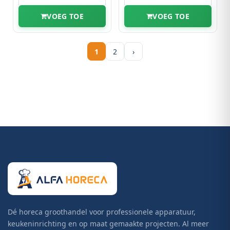
VOEG TOE
VOEG TOE
1
2
›
Dé horeca groothandel voor professionele apparatuur,
keukeninrichting en op maat gemaakte projecten. Al meer