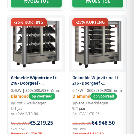
VOEG TOE
VOEG TOE
-25% KORTING
-25% KORTING
Gekoelde Wijnvitrine Lt.
Gekoelde Wijnvitrine Lt.
216 - Doorgeef -
216 - Doorgeef -
Moduleerbaar
Moduleerbaar
0.4kW | 860x530x938(h)mm
0.4kW | 860x530x938(h)mm
Diamond
Diamond
op voorraad
op voorraad
5 tot 7 werkdagen
5 tot 7 werkdagen
1 jaar
1 jaar
Art: PVV-2/TR-R6
Art: PVV-1/TR-R6
€5.219,25
€4.948,50
€6.959,00
€6.598,00
excl. btw
excl. btw
Bespaar €1.739,75
Bespaar €1.649,50