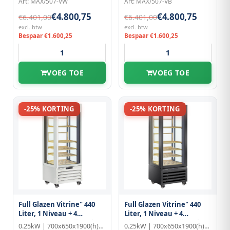
Art: MAX/507-VW
Art: MAX/507-VB
€4.800,75
€4.800,75
€6.401,00
€6.401,00
excl. btw
excl. btw
Bespaar €1.600,25
Bespaar €1.600,25
VOEG TOE
VOEG TOE
-25% KORTING
-25% KORTING
Full Glazen Vitrine" 440
Full Glazen Vitrine" 440
Liter, 1 Niveau + 4
Liter, 1 Niveau + 4
Planken, Geventileerd -
Planken, Geventileerd -
0.25kW | 700x650x1900(h)mm
0.25kW | 700x650x1900(h)mm