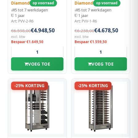
Diamond
Diamond
op voorraad
op voorraad
5 tot 7 werkdagen
5 tot 7 werkdagen
1 jaar
1 jaar
Art: PVV-2-R6
Art: PVV-1-R6
€4.948,50
€4.678,50
€6.598,00
€6.238,00
excl. btw
excl. btw
Bespaar €1.649,50
Bespaar €1.559,50
VOEG TOE
VOEG TOE
-25% KORTING
-25% KORTING