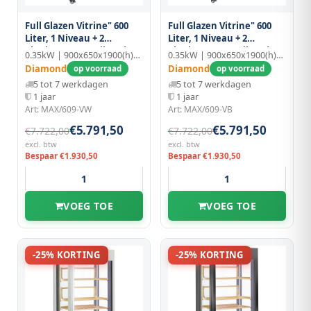
Full Glazen Vitrine" 600
Full Glazen Vitrine" 600
Liter, 1 Niveau + 2
Liter, 1 Niveau + 2
Planken, Geventileerd -
Planken, Geventileerd -
0.35kW | 900x650x1900(h)mm
0.35kW | 900x650x1900(h)mm
Wine - Wit
Wine - Zwart
Diamond
Diamond
op voorraad
op voorraad
5 tot 7 werkdagen
5 tot 7 werkdagen
1 jaar
1 jaar
Art: MAX/609-VW
Art: MAX/609-VB
€5.791,50
€5.791,50
€7.722,00
€7.722,00
excl. btw
excl. btw
Bespaar €1.930,50
Bespaar €1.930,50
VOEG TOE
VOEG TOE
-25% KORTING
-25% KORTING