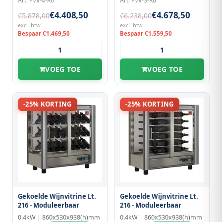
Art: PVV-4-R6
Art: PVV-3-R6
€4.408,50
€4.678,50
€5.878,00
€6.238,00
excl. btw
excl. btw
Bespaar €1.469,50
Bespaar €1.559,50
VOEG TOE
VOEG TOE
-25% KORTING
-25% KORTING
Gekoelde Wijnvitrine Lt.
Gekoelde Wijnvitrine Lt.
216 - Moduleerbaar
216 - Moduleerbaar
0.4kW | 860x530x938(h)mm
0.4kW | 860x530x938(h)mm