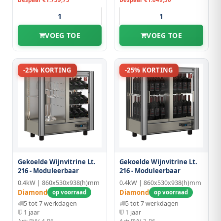
VOEG TOE
VOEG TOE
-25% KORTING
-25% KORTING
Gekoelde Wijnvitrine Lt.
Gekoelde Wijnvitrine Lt.
216 - Moduleerbaar
216 - Moduleerbaar
0.4kW | 860x530x938(h)mm
0.4kW | 860x530x938(h)mm
Diamond
Diamond
op voorraad
op voorraad
5 tot 7 werkdagen
5 tot 7 werkdagen
1 jaar
1 jaar