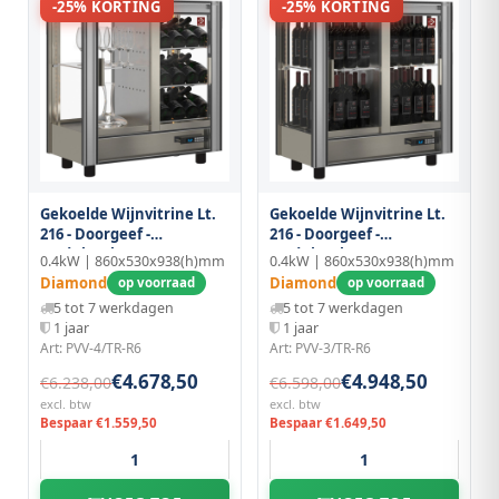
-25% KORTING
-25% KORTING
Gekoelde Wijnvitrine Lt.
Gekoelde Wijnvitrine Lt.
216 - Doorgeef -
216 - Doorgeef -
Moduleerbaar
Moduleerbaar
0.4kW | 860x530x938(h)mm
0.4kW | 860x530x938(h)mm
Diamond
Diamond
op voorraad
op voorraad
5 tot 7 werkdagen
5 tot 7 werkdagen
1 jaar
1 jaar
Art: PVV-4/TR-R6
Art: PVV-3/TR-R6
€4.678,50
€4.948,50
€6.238,00
€6.598,00
excl. btw
excl. btw
Bespaar €1.559,50
Bespaar €1.649,50