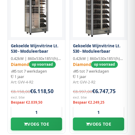
Gekoelde Wijnvitrine Lt.
Gekoelde Wijnvitrine Lt.
530 - Moduleerbaar
530 - Moduleerbaar
0.42kW | 860x530x1851(h)mm
0.42kW | 860x530x1851(h)mm
Diamond
Diamond
op voorraad
op voorraad
5 tot 7 werkdagen
5 tot 7 werkdagen
1 jaar
1 jaar
Art: GVV-4-R2
Art: GVV-2-R2
€6.118,50
€6.747,75
€8.158,00
€8.997,00
excl. btw
excl. btw
Bespaar €2.039,50
Bespaar €2.249,25
VOEG TOE
VOEG TOE