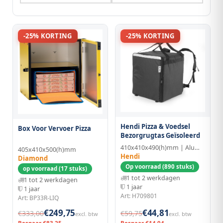
-25% KORTING
-25% KORTING
Hendi Pizza & Voedsel
Box Voor Vervoer Pizza
Bezorgrugtas Geïsoleerd
410x410x490(h)mm | Aluminium/PE
405x410x500(h)mm
Hendi
Diamond
Op voorraad (890 stuks)
op voorraad (17 stuks)
1 tot 2 werkdagen
1 tot 2 werkdagen
1 jaar
1 jaar
Art: H709801
Art: BP33R-LIQ
€249,75
€44,81
€333,00
€59,75
excl. btw
excl. btw