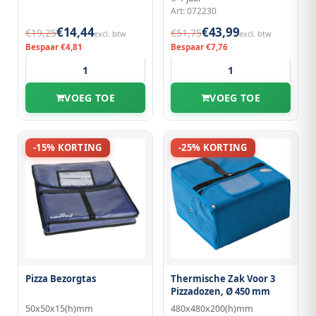
Art: 072230
€14,44
€43,99
€19,25
€51,75
excl. btw
excl. btw
Bespaar €4,81
Bespaar €7,76
VOEG TOE
VOEG TOE
-15% KORTING
-25% KORTING
Pizza Bezorgtas
Thermische Zak Voor 3
Pizzadozen, Ø 450 mm
50x50x15(h)mm
480x480x200(h)mm