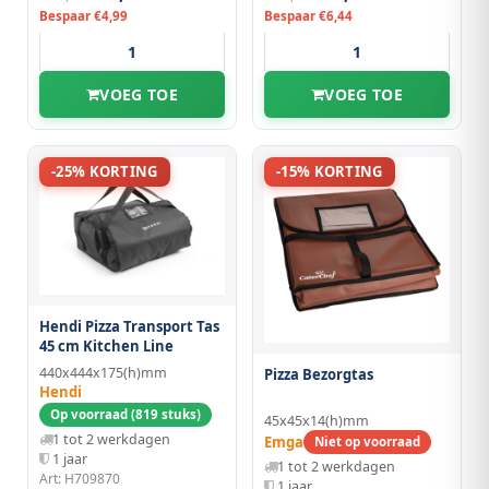
Bespaar €4,99
Bespaar €6,44
VOEG TOE
VOEG TOE
-25% KORTING
-15% KORTING
Hendi Pizza Transport Tas
45 cm Kitchen Line
440x444x175(h)mm
Pizza Bezorgtas
Hendi
Op voorraad (819 stuks)
45x45x14(h)mm
1 tot 2 werkdagen
Emga
Niet op voorraad
1 jaar
1 tot 2 werkdagen
Art: H709870
1 jaar