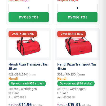
Bespaar €83,25
Bespaar €14,94
VOEG TOE
VOEG TOE
-25% KORTING
-25% KORTING
Hendi Pizza Transport Tas
Hendi Pizza Transport Tas
35 cm
45 cm
428x399x244(h)mm
502x478x230(h)mm
Hendi
Hendi
Op voorraad (956 stuks)
Op voorraad (810 stuks)
1 tot 2 werkdagen
1 tot 2 werkdagen
1 jaar
1 jaar
Art: H709825
Art: H709818
€14,96
€19,31
€19,95
€25,75
excl. btw
excl. btw