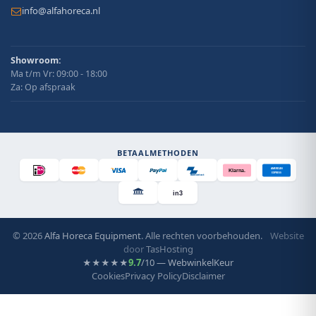
info@alfahoreca.nl
Showroom:
Ma t/m Vr: 09:00 - 18:00
Za: Op afspraak
BETAALMETHODEN
AMERICAN
Klarna.
EXPRESS
Bancontact
in3
© 2026
Alfa Horeca Equipment
. Alle rechten voorbehouden.
Website
door
TasHosting
9.7
/10 — WebwinkelKeur
★★★★★
Cookies
Privacy Policy
Disclaimer