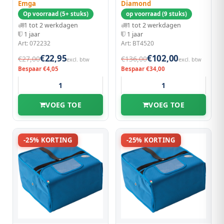
Emga
Diamond
Op voorraad (5+ stuks)
op voorraad (9 stuks)
1 tot 2 werkdagen
1 tot 2 werkdagen
1 jaar
1 jaar
Art: 072232
Art: BT4520
€22,95
€102,00
€27,00
€136,00
excl. btw
excl. btw
Bespaar €4,05
Bespaar €34,00
VOEG TOE
VOEG TOE
-25% KORTING
-25% KORTING