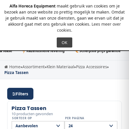
Alfa Horeca Equipment
maakt gebruik van cookies om je
bezoek aan onze website zo prettig mogelijk te maken. Omdat
je gebruik maakt van onze diensten, gaan we ervan uit dat je
0
akkoord gaat met ons gebruik van cookies.
Lees meer over
cookies
.
ase
Razendsnelle levering
Scherpste prijs garantie
Home
»
Assortiment
»
Klein Materiaal
»
Pizza Accessoires
»
Pizza Tassen
Filters
Pizza Tassen
10 producten gevonden
SORTEER OP
PER PAGINA