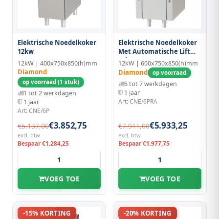
Elektrische Noedelkoker
Elektrische Noedelkoker
12kw
Met Automatische Lift
12kw
12kW | 400x750x850(h)mm
12kW | 600x750x850(h)mm
Diamond
Diamond
op voorraad
op voorraad (1 stuk)
5 tot 7 werkdagen
1 jaar
1 tot 2 werkdagen
Art: CNE/6PRA
1 jaar
Art: CNE/6P
€3.852,75
€5.933,25
€5.137,00
€7.911,00
excl. btw
excl. btw
Bespaar €1.284,25
Bespaar €1.977,75
VOEG TOE
VOEG TOE
-15% KORTING
-20% KORTING