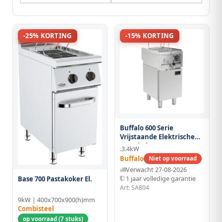
-25% KORTING
-15% KORTING
Buffalo 600 Serie
Vrijstaande Elektrische
Pastakoker
.3.4kW
Buffalo
Niet op voorraad
Verwacht 27-08-2026
Base 700 Pastakoker El.
1 jaar volledige garantie
Art: SA804
9kW | 400x700x900(h)mm
Combisteel
op voorraad (7 stuks)