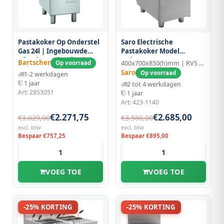
Pastakoker Op Onderstel
Saro Electrische
Gas 24l | Ingebouwde
Pastakoker Model
Aftapkraan | 8.7kw |
E7/kpe1v40
Bartscher
Op voorraad
400x700x850(h)mm | RVS | 28L
400x700x850(h)mm
Saro
Op voorraad
1-2 werkdagen
1 jaar
2 tot 4 werkdagen
Art: 2853051
1 jaar
Art: 423-1140
€2.271,75
€2.685,00
€3.029,00
€3.580,00
excl. btw
excl. btw
Bespaar €757,25
Bespaar €895,00
VOEG TOE
VOEG TOE
-25% KORTING
-25% KORTING