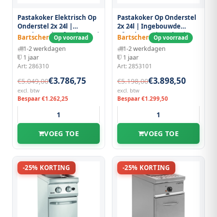
Pastakoker Elektrisch Op
Pastakoker Op Onderstel
Onderstel 2x 24l |
2x 24l | Ingebouwde
Ingebouwde Aftapkraan |
Aftapkraan | 17.4kw |
Bartscher
Bartscher
Op voorraad
Op voorraad
14kw | 800x700x850(h)mm
800x700x850(h)mm
1-2 werkdagen
1-2 werkdagen
1 jaar
1 jaar
Art: 286310
Art: 2853101
€3.786,75
€3.898,50
€5.049,00
€5.198,00
excl. btw
excl. btw
Bespaar €1.262,25
Bespaar €1.299,50
VOEG TOE
VOEG TOE
-25% KORTING
-25% KORTING