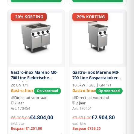
-20% KORTING
-20% KORTING
Gastro-inox Mareno M0-
Gastro-inox Mareno M0-
700 Line Elektrische
700 Line Gaspastakoker
Pastakoker 80cm, 2x GN
40cm, GN 1/1, 28 Liter,
2x GN 1/1
10.5kW | 28L | GN 1/1
1/1, 2x 28 Liter, Staand
Staand Model
Gastro-Inox
Gastro-Inox
Op voorraad
Op voorraad
Model
Direct uit voorraad
Direct uit voorraad
2 jaar
2 jaar
Art: 170454
Art: 170451
€4.804,00
€2.904,80
€6.005,00
€3.631,00
excl. btw
excl. btw
Bespaar €1.201,00
Bespaar €726,20