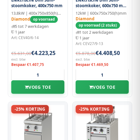
stoomkoker, 400x750 mm
stoomkoker, 600x750 mm
- 12kw
13.8kW | 400x750x850(h)mm
12kW | 600x750x750(h)mm
Diamond
Diamond
op voorraad
op voorraad (2 stuks)
5 tot 7 werkdagen
1 jaar
1 tot 2 werkdagen
Art: CEV40/6-14
1 jaar
Art: CEV27/9-13
€4.223,25
€4.408,50
€5.631,00
€5.878,00
excl. btw
excl. btw
Bespaar €1.407,75
Bespaar €1.469,50
VOEG TOE
VOEG TOE
-25% KORTING
-25% KORTING