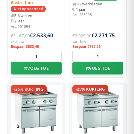
7kw | 400x700x850(h)mm
Gastro-Inox
1-2 werkdagen
Niet op voorraad
1 jaar
Art: 286305
5-6 weken
2 jaar
Art: 161094
€2.533,60
€2.271,75
€3.167,00
€3.029,00
excl. btw
excl. btw
Bespaar €633,40
Bespaar €757,25
VOEG TOE
VOEG TOE
-25% KORTING
-25% KORTING