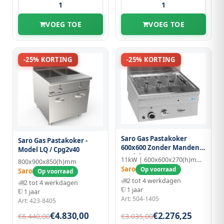
VOEG TOE
VOEG TOE
-25% KORTING
-25% KORTING
Saro Gas Pastakoker
Saro Gas Pastakoker -
600x600 Zonder Manden
Model LQ / Cpg2v40
Model Gc66/sc
11kW | 600x600x270(h)mm | RVS
800x900x850(h)mm
Saro
Op voorraad
Saro
Op voorraad
2 tot 4 werkdagen
2 tot 4 werkdagen
1 jaar
1 jaar
Art: 504-1405
Art: 423-8405
€4.830,00
€2.276,25
€6.440,00
€3.035,00