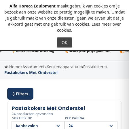
Alfa Horeca Equipment
maakt gebruik van cookies om je
bezoek aan onze website zo prettig mogelijk te maken. Omdat
je gebruik maakt van onze diensten, gaan we ervan uit dat je
0
akkoord gaat met ons gebruik van cookies.
Lees meer over
cookies
.
Razendsnelle levering
Scherpste prijs garantie
50K+ dire
Home
»
Assortiment
»
Keukenapparatuur
»
Pastakokers
»
Pastakokers Met Onderstel
Filters
Pastakokers Met Onderstel
24 producten gevonden
SORTEER OP
PER PAGINA