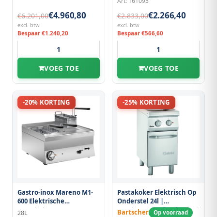
Art: 161093
€4.960,80
€2.266,40
€6.201,00
€2.833,00
excl. btw
excl. btw
Bespaar €1.240,20
Bespaar €566,60
VOEG TOE
VOEG TOE
-20% KORTING
-25% KORTING
Gastro-inox Mareno M1-
Pastakoker Elektrisch Op
600 Elektrische
Onderstel 24l |
Pastakoker 60cm
Ingebouwde Aftapkraan |
Bartscher
28L
Op voorraad