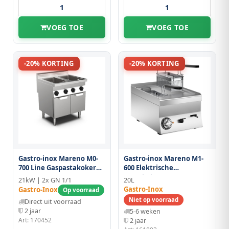
VOEG TOE
VOEG TOE
-20% KORTING
-20% KORTING
Gastro-inox Mareno M0-
Gastro-inox Mareno M1-
700 Line Gaspastakoker
600 Elektrische
80cm, 2x GN 1/1, 2x 28
Pastakoker 40cm
21kW | 2x GN 1/1
20L
Liter, Staand Model
Gastro-Inox
Gastro-Inox
Op voorraad
Niet op voorraad
Direct uit voorraad
2 jaar
5-6 weken
Art: 170452
2 jaar