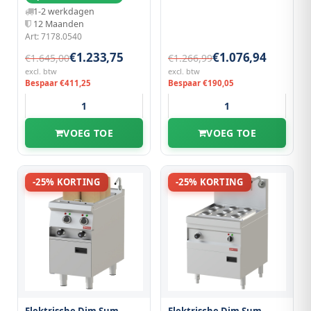
1-2 werkdagen
12 Maanden
Art: 7178.0540
€1.233,75
€1.076,94
€1.645,00
€1.266,99
excl. btw
excl. btw
Bespaar €411,25
Bespaar €190,05
VOEG TOE
VOEG TOE
-25% KORTING
-25% KORTING
Elektrische Dim Sum-
Elektrische Dim Sum-