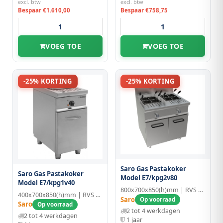
excl. btw
excl. btw
Bespaar €1.610,00
Bespaar €758,75
VOEG TOE
VOEG TOE
-25% KORTING
-25% KORTING
Saro Gas Pastakoker
Saro Gas Pastakoker
Model E7/kpg2v80
Model E7/kpg1v40
800x700x850(h)mm | RVS | 40°~100°C
400x700x850(h)mm | RVS | 28L
Saro
Op voorraad
Saro
Op voorraad
2 tot 4 werkdagen
2 tot 4 werkdagen
1 jaar