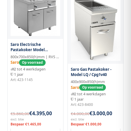
Saro Electrische
Pastakoker Model
E7/kpe2v80
800x700x850(h)mm | RVS | 40°~100°C
Saro
Op voorraad
2 tot 4 werkdagen
Saro Gas Pastakoker -
1 jaar
Model LQ / Cpg1v40
Art: 423-1145
400x900x850(h)mm
Saro
Op voorraad
2 tot 4 werkdagen
1 jaar
Art: 423-8400
€4.395,00
€3.000,00
€5.860,00
€4.000,00
excl. btw
excl. btw
Bespaar €1.465,00
Bespaar €1.000,00