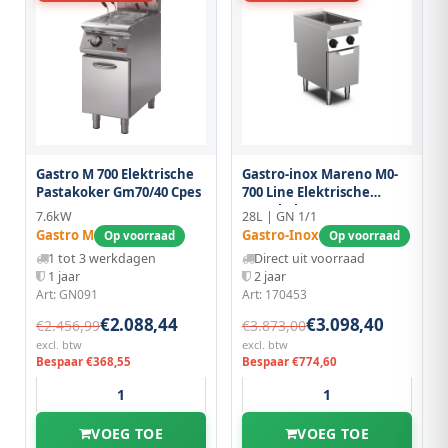
Gastro M 700 Elektrische
Gastro-inox Mareno M0-
Pastakoker Gm70/40 Cpes
700 Line Elektrische
Pastakoker 40cm, GN 1/1,
7.6kW
28L | GN 1/1
28 Liter, Staand Model
Gastro M
Gastro-Inox
Op voorraad
Op voorraad
1 tot 3 werkdagen
Direct uit voorraad
1 jaar
2 jaar
Art: GN091
Art: 170453
€2.088,44
€3.098,40
€2.456,99
€3.873,00
excl. btw
excl. btw
Bespaar €368,55
Bespaar €774,60
VOEG TOE
VOEG TOE