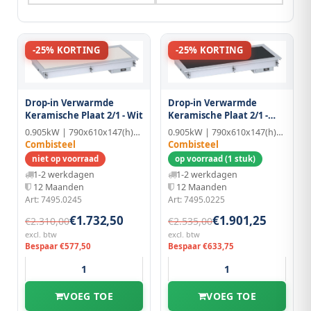
-25% KORTING
-25% KORTING
Drop-in Verwarmde
Drop-in Verwarmde
Keramische Plaat 2/1 -
Keramische Plaat 2/1 - Wit
Zwart
0.905kW | 790x610x147(h)mm
0.905kW | 790x610x147(h)mm
Combisteel
Combisteel
op voorraad (1 stuk)
niet op voorraad
1-2 werkdagen
1-2 werkdagen
12 Maanden
12 Maanden
Art: 7495.0225
Art: 7495.0245
€1.732,50
€1.901,25
€2.310,00
€2.535,00
excl. btw
excl. btw
Bespaar €577,50
Bespaar €633,75
VOEG TOE
VOEG TOE