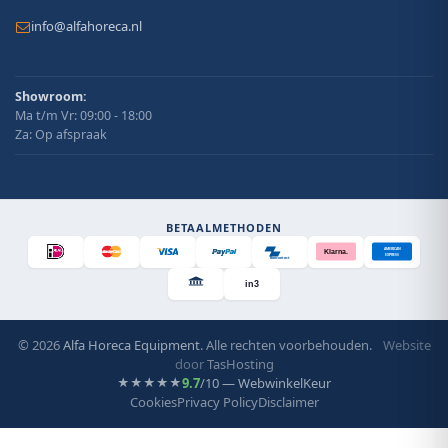
info@alfahoreca.nl
Showroom:
Ma t/m Vr: 09:00 - 18:00
Za: Op afspraak
BETAALMETHODEN
AMERICAN
Klarna.
EXPRESS
Bancontact
in3
© 2026
Alfa Horeca Equipment
. Alle rechten voorbehouden.
Website
door
TasHosting
9.7
/10 — WebwinkelKeur
★★★★★
Cookies
Privacy Policy
Disclaimer