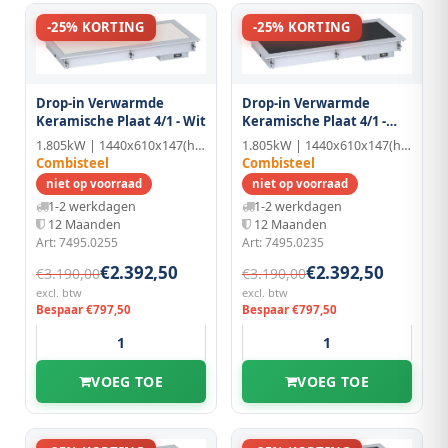
-25% KORTING
-25% KORTING
Drop-in Verwarmde
Drop-in Verwarmde
Keramische Plaat 4/1 -
Keramische Plaat 4/1 - Wit
Zwart
1.805kW | 1440x610x147(h)mm
1.805kW | 1440x610x147(h)mm
Combisteel
Combisteel
niet op voorraad
niet op voorraad
1-2 werkdagen
1-2 werkdagen
12 Maanden
12 Maanden
Art: 7495.0235
Art: 7495.0255
€2.392,50
€2.392,50
€3.190,00
€3.190,00
excl. btw
excl. btw
Bespaar €797,50
Bespaar €797,50
VOEG TOE
VOEG TOE