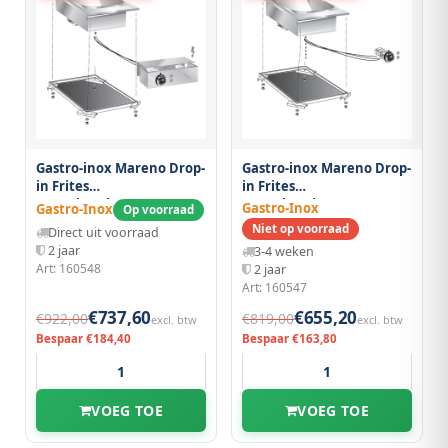
Gastro-inox Mareno Drop-
Gastro-inox Mareno Drop-
in Frites
in Frites
Warmhoudapparaat
Warmhoudapparaat, 40
Gastro-Inox
Gastro-Inox
Op voorraad
40cm Met Aansluitblok
cm
Niet op voorraad
Direct uit voorraad
2 jaar
3-4 weken
Art: 160548
2 jaar
Art: 160547
€737,60
€655,20
€922,00
€819,00
excl. btw
excl. btw
Bespaar €184,40
Bespaar €163,80
VOEG TOE
VOEG TOE