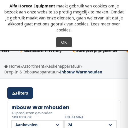
Alfa Horeca Equipment
maakt gebruik van cookies om je
bezoek aan onze website zo prettig mogelijk te maken. Omdat
je gebruik maakt van onze diensten, gaan we ervan uit dat je
0
akkoord gaat met ons gebruik van cookies.
Lees meer over
cookies
.
e
Razendsnelle levering
Scherpste prijs garantie
50K
Home
»
Assortiment
»
Keukenapparatuur
»
Drop-In & Inbouwapparatuur
»
Inbouw Warmhouden
Filters
Inbouw Warmhouden
18 producten gevonden
SORTEER OP
PER PAGINA