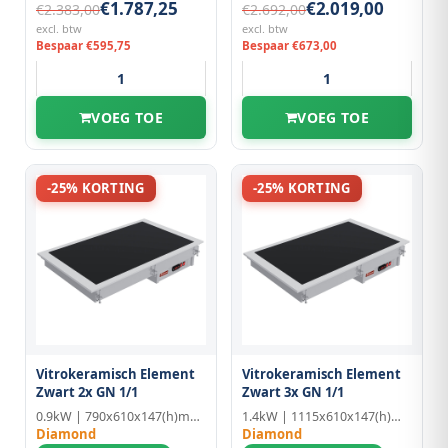
€1.787,25
€2.019,00
€2.383,00
€2.692,00
excl. btw
excl. btw
Bespaar €595,75
Bespaar €673,00
VOEG TOE
VOEG TOE
-25% KORTING
-25% KORTING
Vitrokeramisch Element
Vitrokeramisch Element
Zwart 2x GN 1/1
Zwart 3x GN 1/1
0.9kW | 790x610x147(h)mm | 2x GN 1/1
1.4kW | 1115x610x147(h)mm | 3x GN 1/1
Diamond
Diamond