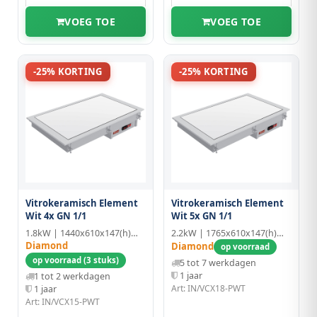
VOEG TOE
VOEG TOE
-25% KORTING
-25% KORTING
Vitrokeramisch Element
Vitrokeramisch Element
Wit 4x GN 1/1
Wit 5x GN 1/1
1.8kW | 1440x610x147(h)mm | 4x GN 1/1
2.2kW | 1765x610x147(h)mm | 5x GN 1/1
Diamond
Diamond
op voorraad
op voorraad (3 stuks)
5 tot 7 werkdagen
1 jaar
1 tot 2 werkdagen
Art: IN/VCX18-PWT
1 jaar
Art: IN/VCX15-PWT