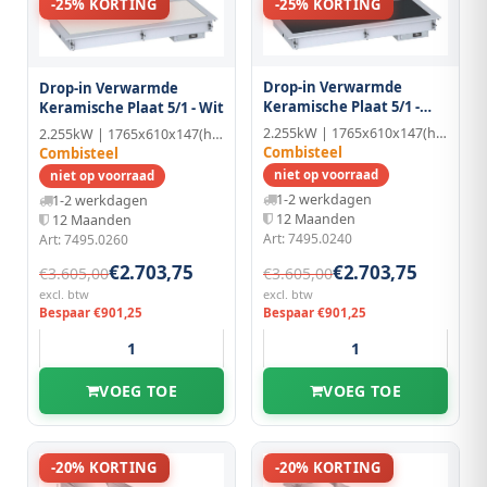
-25% KORTING
-25% KORTING
Drop-in Verwarmde
Drop-in Verwarmde
Keramische Plaat 5/1 -
Keramische Plaat 5/1 - Wit
Zwart
2.255kW | 1765x610x147(h)mm
2.255kW | 1765x610x147(h)mm
Combisteel
Combisteel
niet op voorraad
niet op voorraad
1-2 werkdagen
1-2 werkdagen
12 Maanden
12 Maanden
Art: 7495.0240
Art: 7495.0260
€2.703,75
€2.703,75
€3.605,00
€3.605,00
excl. btw
excl. btw
Bespaar €901,25
Bespaar €901,25
VOEG TOE
VOEG TOE
-20% KORTING
-20% KORTING