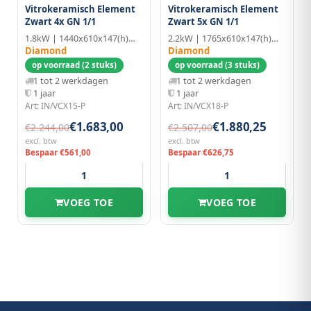
Vitrokeramisch Element
Vitrokeramisch Element
Zwart 4x GN 1/1
Zwart 5x GN 1/1
1.8kW | 1440x610x147(h)mm | 4x GN 1/1
2.2kW | 1765x610x147(h)mm | 5x GN 1/1
Diamond
Diamond
op voorraad (2 stuks)
op voorraad (3 stuks)
1 tot 2 werkdagen
1 tot 2 werkdagen
1 jaar
1 jaar
Art: IN/VCX15-P
Art: IN/VCX18-P
€1.683,00
€1.880,25
€2.244,00
€2.507,00
excl. btw
excl. btw
Bespaar €561,00
Bespaar €626,75
VOEG TOE
VOEG TOE