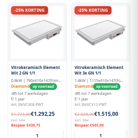
-25% KORTING
-25% KORTING
Vitrokeramisch Element
Vitrokeramisch Element
Wit 2 GN 1/1
Wit 3x GN 1/1
0.9kW | 790x610x147(h)mm | 2x GN 1/1
1.4kW | 1115x610x147(h)mm | 3x GN 1/1
Diamond
Diamond
op voorraad
op voorraad
5 tot 7 werkdagen
5 tot 7 werkdagen
1 jaar
1 jaar
Art: IN/VCX08-PWT
Art: IN/VCX12-PWT
€1.292,25
€1.515,00
€1.723,00
€2.020,00
excl. btw
excl. btw
Bespaar €430,75
Bespaar €505,00