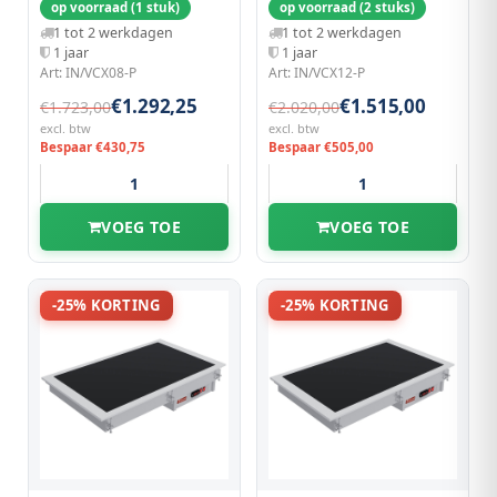
op voorraad (1 stuk)
op voorraad (2 stuks)
1 tot 2 werkdagen
1 tot 2 werkdagen
1 jaar
1 jaar
Art: IN/VCX08-P
Art: IN/VCX12-P
€1.292,25
€1.515,00
€1.723,00
€2.020,00
excl. btw
excl. btw
Bespaar €430,75
Bespaar €505,00
VOEG TOE
VOEG TOE
-25% KORTING
-25% KORTING