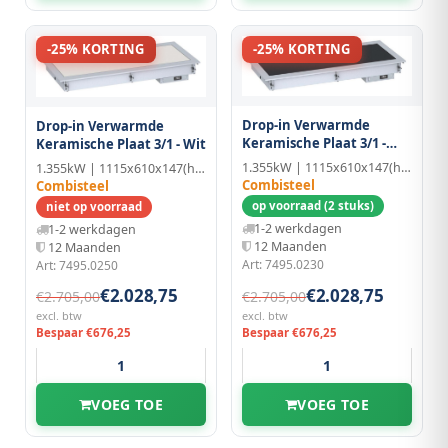
-25% KORTING
-25% KORTING
Drop-in Verwarmde
Drop-in Verwarmde
Keramische Plaat 3/1 -
Keramische Plaat 3/1 - Wit
Zwart
1.355kW | 1115x610x147(h)mm
1.355kW | 1115x610x147(h)mm
Combisteel
Combisteel
op voorraad (2 stuks)
niet op voorraad
1-2 werkdagen
1-2 werkdagen
12 Maanden
12 Maanden
Art: 7495.0230
Art: 7495.0250
€2.028,75
€2.028,75
€2.705,00
€2.705,00
excl. btw
excl. btw
Bespaar €676,25
Bespaar €676,25
VOEG TOE
VOEG TOE