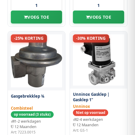
VOEG TOE
VOEG TOE
-25% KORTING
-30% KORTING
Unninox Gasklep |
Gasgebrekklep ¾
Gasklep 1"
Unninox
Combisteel
Niet op voorraad
op voorraad (3 stuks)
2-4 werkdagen
1-2 werkdagen
12 Maanden
12 Maanden
Art: GS-1
Art: 7223.0015