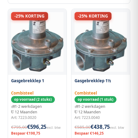
-25% KORTING
-25% KORTING
Gasgebrekklep 1
Gasgebrekklep 1½
Combisteel
Combisteel
op voorraad (2 stuks)
op voorraad (1 stuk)
1-2 werkdagen
1-2 werkdagen
12 Maanden
12 Maanden
Art: 7223.0020
Art: 7223.0040
€596,25
€438,75
€795,00
€585,00
excl. btw
excl. btw
Bespaar €198,75
Bespaar €146,25