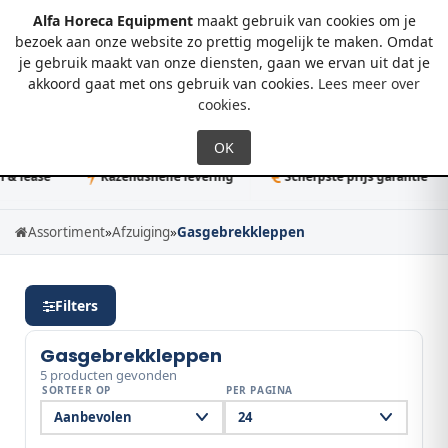
Alfa Horeca Equipment
maakt gebruik van cookies om je
bezoek aan onze website zo prettig mogelijk te maken. Omdat
je gebruik maakt van onze diensten, gaan we ervan uit dat je
0
akkoord gaat met ons gebruik van cookies.
Lees meer over
cookies
.
 lease
Razendsnelle levering
Scherpste prijs garantie
Assortiment
»
Afzuiging
»
Gasgebrekkleppen
Filters
Gasgebrekkleppen
5 producten gevonden
SORTEER OP
PER PAGINA