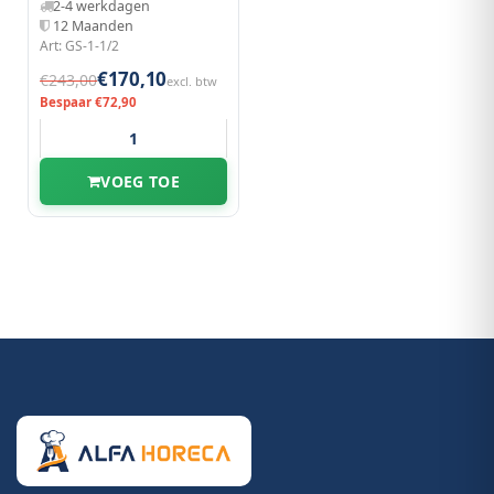
2-4 werkdagen
12 Maanden
Art: GS-1-1/2
€170,10
€243,00
excl. btw
Bespaar €72,90
VOEG TOE