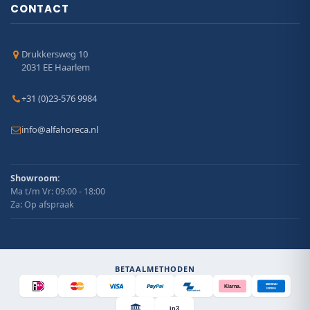
CONTACT
Drukkersweg 10
2031 EE Haarlem
+31 (0)23-576 9984
info@alfahoreca.nl
Showroom:
Ma t/m Vr: 09:00 - 18:00
Za: Op afspraak
BETAALMETHODEN
AMERICAN
Klarna.
EXPRESS
Bancontact
in3