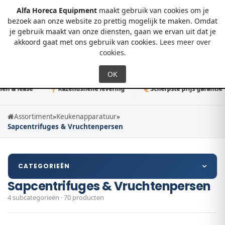
Alfa Horeca Equipment
maakt gebruik van cookies om je
bezoek aan onze website zo prettig mogelijk te maken. Omdat
je gebruik maakt van onze diensten, gaan we ervan uit dat je
0
akkoord gaat met ons gebruik van cookies.
Lees meer over
cookies
.
n & lease
Razendsnelle levering
Scherpste prijs garantie
Assortiment
»
Keukenapparatuur
»
Sapcentrifuges & Vruchtenpersen
CATEGORIEËN
Sapcentrifuges & Vruchtenpersen
4 subcategorieën · 70 producten