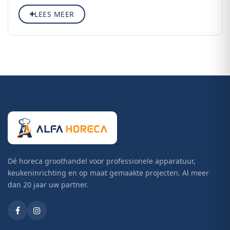
Inclusief bijpassende toebehoren
LEES MEER
Hoge opbrengst met minimale restpulp
Krachtige motoren voor doorlopend gebruik
Serveer dagelijks vers sap en ontdek het complete
aanbod aan persapparatuur.
Dé horeca groothandel voor professionele apparatuur,
keukeninrichting en op maat gemaakte projecten. Al meer
dan 20 jaar uw partner.