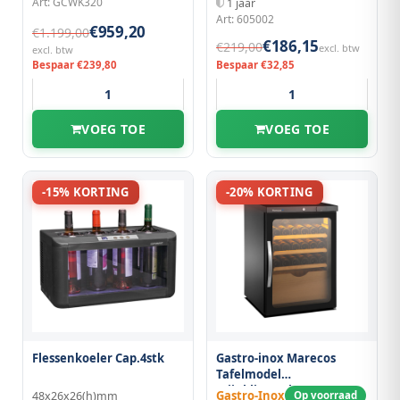
Art: GCWK320
1 jaar
Art: 605002
€959,20
€1.199,00
€186,15
€219,00
excl. btw
excl. btw
Bespaar €239,80
Bespaar €32,85
VOEG TOE
VOEG TOE
-15% KORTING
-20% KORTING
Flessenkoeler Cap.4stk
Gastro-inox Marecos
Tafelmodel
Wijnklimaatkast
Gastro-Inox
48x26x26(h)mm
Op voorraad