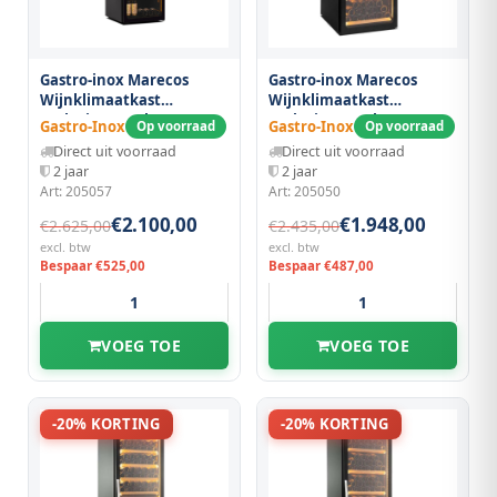
Gastro-inox Marecos
Gastro-inox Marecos
Wijnklimaatkast
Wijnklimaatkast
Exclusive 125 Flessen
Exclusive 131 Flessen,
Gastro-Inox
Gastro-Inox
Op voorraad
Op voorraad
Zicht Ligging, Enkele
Enkele Zone
Direct uit voorraad
Direct uit voorraad
Zone
2 jaar
2 jaar
Art: 205057
Art: 205050
€2.100,00
€1.948,00
€2.625,00
€2.435,00
excl. btw
excl. btw
Bespaar €525,00
Bespaar €487,00
VOEG TOE
VOEG TOE
-20% KORTING
-20% KORTING