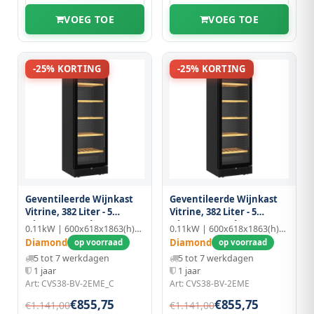
VOEG TOE
VOEG TOE
-25% KORTING
-25% KORTING
Geventileerde Wijnkast
Geventileerde Wijnkast
Vitrine, 382 Liter - 5
Vitrine, 382 Liter - 5
Niveaus - Zonder Frame -
Niveaus - Zonder Frame -
0.11kW | 600x618x1863(h)mm
0.11kW | 600x618x1863(h)mm
Zwart
Zwart
Diamond
Diamond
op voorraad
op voorraad
5 tot 7 werkdagen
5 tot 7 werkdagen
1 jaar
1 jaar
Art: CVS38-BV-2EME_C
Art: CVS38-BV-2EME
€855,75
€855,75
€1.141,00
€1.141,00