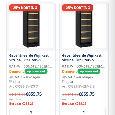
-25% KORTING
-25% KORTING
Geventileerde Wijnkast
Geventileerde Wijnkast
Vitrine, 382 Liter - 5
Vitrine, 382 Liter - 5
Niveaus - Zonder Frame -
Niveaus - Zonder Frame -
0.11kW | 600x618x1863(h)mm
0.11kW | 600x618x1863(h)mm
Zwart
Zwart
Diamond
Diamond
op voorraad
op voorraad
5 tot 7 werkdagen
5 tot 7 werkdagen
1 jaar
1 jaar
Art: CVS38-BV-EXPO
Art: CVS38-BV-2EME_B
€855,75
€855,75
€1.141,00
€1.141,00
excl. btw
excl. btw
Bespaar €285,25
Bespaar €285,25