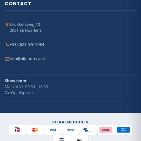
CONTACT
Drukkersweg 10
2031 EE Haarlem
+31 (0)23-576 9984
info@alfahoreca.nl
Showroom:
Ma t/m Vr: 09:00 - 18:00
Za: Op afspraak
BETAALMETHODEN
AMERICAN
Klarna.
EXPRESS
Bancontact
in3