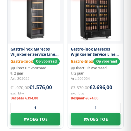
Gastro-inox Marecos
Gastro-inox Marecos
Wijnkoeler Service Line
Wijnkoeler Service Line
112 Flessen, Enkele Zone
260 Flessen, Enkele Zone
Gastro-Inox
Gastro-Inox
Op voorraad
Op voorraad
Direct uit voorraad
Direct uit voorraad
2 jaar
2 jaar
Art: 205055
Art: 205054
€1.576,00
€2.696,00
€1.970,00
€3.370,00
excl. btw
excl. btw
Bespaar €394,00
Bespaar €674,00
VOEG TOE
VOEG TOE