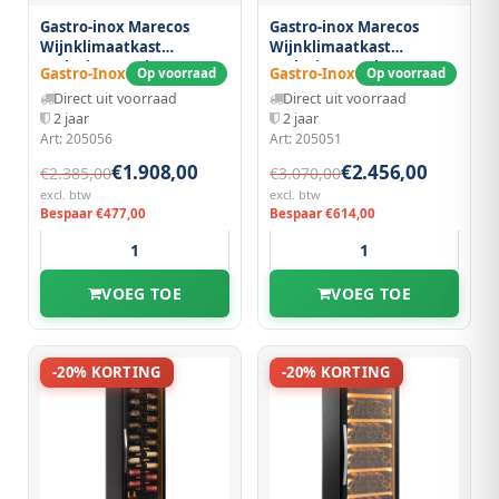
Gastro-inox Marecos
Gastro-inox Marecos
Wijnklimaatkast
Wijnklimaatkast
Exclusive 101 Flessen
Exclusive 123 Flessen,
Gastro-Inox
Gastro-Inox
Op voorraad
Op voorraad
Zicht Ligging, Enkele
Dubbele Zone
Direct uit voorraad
Direct uit voorraad
Zone
2 jaar
2 jaar
Art: 205056
Art: 205051
€1.908,00
€2.456,00
€2.385,00
€3.070,00
excl. btw
excl. btw
Bespaar €477,00
Bespaar €614,00
VOEG TOE
VOEG TOE
-20% KORTING
-20% KORTING