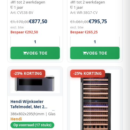
1 tot 2 werkdagen
1 tot 2 werkdagen
1 jaar
1 jaar
Art: CVS38-BV
Art: WR-38G7-CV
€877,50
€795,75
€1.170,00
€1.061,00
excl. btw
excl. btw
Bespaar €292,50
Bespaar €265,25
VOEG TOE
VOEG TOE
-25% KORTING
-25% KORTING
Hendi Wijnkoeler
Tafelmodel, Met 2
Temperatuurzones Cellar
386x802x295(h)mm | Glas
Hendi
Op voorraad (17 stuks)