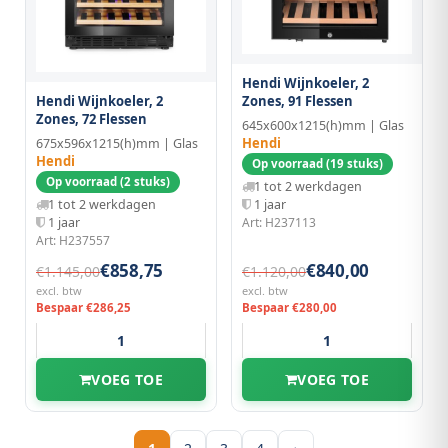
Hendi Wijnkoeler, 2
Zones, 91 Flessen
Hendi Wijnkoeler, 2
Zones, 72 Flessen
645x600x1215(h)mm | Glas
Hendi
675x596x1215(h)mm | Glas
Hendi
Op voorraad (19 stuks)
Op voorraad (2 stuks)
1 tot 2 werkdagen
1 jaar
1 tot 2 werkdagen
Art: H237113
1 jaar
Art: H237557
€858,75
€840,00
€1.145,00
€1.120,00
excl. btw
excl. btw
Bespaar €286,25
Bespaar €280,00
VOEG TOE
VOEG TOE