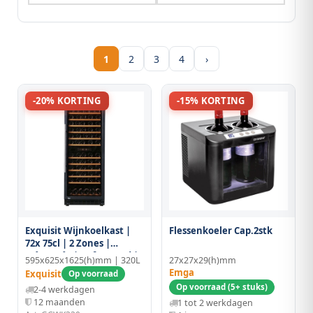
1
2
3
4
›
-20% KORTING
-15% KORTING
Exquisit Wijnkoelkast |
Flessenkoeler Cap.2stk
72x 75cl | 2 Zones |
+4°c/+18°c | Geforceerd |
595x625x1625(h)mm | 320L
27x27x29(h)mm
595x625x1625(h)mm
Emga
Exquisit
Op voorraad
Op voorraad (5+ stuks)
2-4 werkdagen
12 maanden
1 tot 2 werkdagen