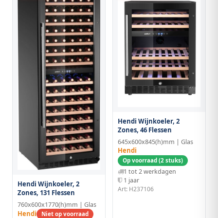
Hendi Wijnkoeler, 2
Zones, 46 Flessen
645x600x845(h)mm | Glas
Hendi
Op voorraad (2 stuks)
1 tot 2 werkdagen
1 jaar
Hendi Wijnkoeler, 2
Art: H237106
Zones, 131 Flessen
760x600x1770(h)mm | Glas
Hendi
Niet op voorraad