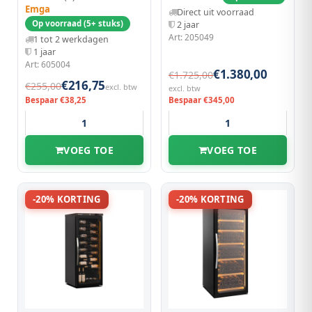
Exclusive 27 Flessen,
Emga
Direct uit voorraad
Enkele Zone
Op voorraad (5+ stuks)
2 jaar
Art: 205049
1 tot 2 werkdagen
1 jaar
Art: 605004
€1.380,00
€1.725,00
€216,75
€255,00
excl. btw
excl. btw
Bespaar €38,25
Bespaar €345,00
VOEG TOE
VOEG TOE
-20% KORTING
-20% KORTING