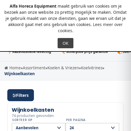
Alfa Horeca Equipment
maakt gebruik van cookies om je
bezoek aan onze website zo prettig mogelijk te maken. Omdat
je gebruik maakt van onze diensten, gaan we ervan uit dat je
0
akkoord gaat met ons gebruik van cookies.
Lees meer over
cookies
.
Razendsnelle levering
Scherpste prijs garantie
50K+ direct
Home
»
Assortiment
»
Koelen & Vriezen
»
Koelvitrines
»
Wijnkoelkasten
Filters
Wijnkoelkasten
74 producten gevonden
SORTEER OP
PER PAGINA