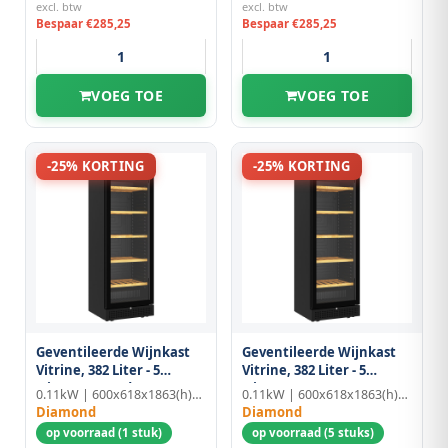
excl. btw
excl. btw
Bespaar €285,25
Bespaar €285,25
VOEG TOE
VOEG TOE
-25% KORTING
-25% KORTING
Geventileerde Wijnkast
Geventileerde Wijnkast
Vitrine, 382 Liter - 5
Vitrine, 382 Liter - 5
Niveaus - Zonder Frame -
Niveaus - Zwart
0.11kW | 600x618x1863(h)mm
0.11kW | 600x618x1863(h)mm
Zwart
Diamond
Diamond
op voorraad (1 stuk)
op voorraad (5 stuks)