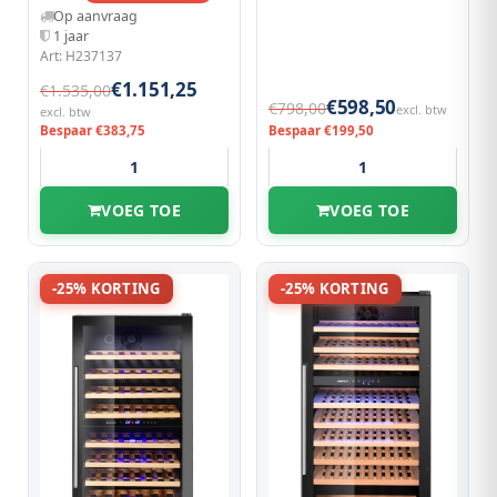
Op aanvraag
1 jaar
Art: H237137
€1.151,25
€1.535,00
€598,50
€798,00
excl. btw
excl. btw
Bespaar €383,75
Bespaar €199,50
VOEG TOE
VOEG TOE
-25% KORTING
-25% KORTING