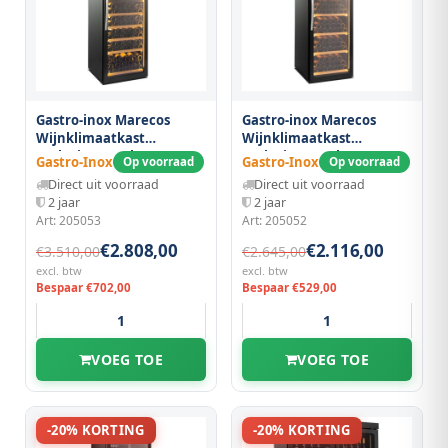
Gastro-inox Marecos
Gastro-inox Marecos
Wijnklimaatkast
Wijnklimaatkast
Exclusive 169 Flessen,
Exclusive 176 Flessen,
Gastro-Inox
Gastro-Inox
Op voorraad
Op voorraad
Dubbele Zone
Enkele Zone
Direct uit voorraad
Direct uit voorraad
2 jaar
2 jaar
Art: 205053
Art: 205052
€2.808,00
€2.116,00
€3.510,00
€2.645,00
excl. btw
excl. btw
Bespaar €702,00
Bespaar €529,00
VOEG TOE
VOEG TOE
-20% KORTING
-20% KORTING