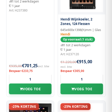
1 tot 2 werkdagen
1 jaar
Art: H237380
Hendi Wijnkoeler, 2
Zones, 124 Flessen
645x600x1398(h)mm | Glas
Hendi
Op voorraad (1 stuk)
1 tot 2 werkdagen
1 jaar
Art: H237120
€915,00
€1.220,00
€701,25
€935,00
excl. btw
excl. btw
Bespaar €233,75
Bespaar €305,00
VOEG TOE
VOEG TOE
-25% KORTING
-25% KORTING