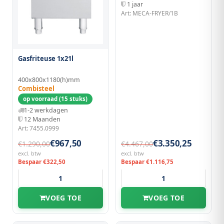
1 jaar
Art: MECA-FRYER/1B
Gasfriteuse 1x21l
400x800x1180(h)mm
Combisteel
op voorraad (15 stuks)
1-2 werkdagen
12 Maanden
Art: 7455.0999
€967,50
€3.350,25
€1.290,00
€4.467,00
excl. btw
excl. btw
Bespaar €322,50
Bespaar €1.116,75
VOEG TOE
VOEG TOE