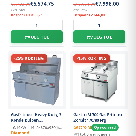
€5.574,75
€7.998,00
€7.433,00
€10.664,00
excl. btw
excl. btw
Bespaar €1.858,25
Bespaar €2.666,00
VOEG TOE
VOEG TOE
-25% KORTING
-15% KORTING
Gasfriteuse Heavy Duty, 3
Gastro M 700 Gas Friteuse
Ronde Kuipen,
2x 13ltr 70/80 Frg
Mechanisch
Gastro M
16.16kW | 1445x870x930(h)mm
Op voorraad
Diamond
1 tot 3 werkdagen