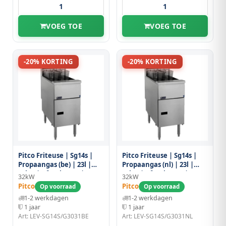
VOEG TOE
VOEG TOE
-20% KORTING
-20% KORTING
Pitco Friteuse | Sg14s |
Pitco Friteuse | Sg14s |
Propaangas (be) | 23l |
Propaangas (nl) | 23l |
32kw | Aftapkraan |
32kw | Aftapkraan |
32kW
32kW
397x876x863/1172(h)mm
397x876x863/1172(h)mm
Pitco
Pitco
Op voorraad
Op voorraad
1-2 werkdagen
1-2 werkdagen
1 jaar
1 jaar
Art: LEV-SG14S/G3031BE
Art: LEV-SG14S/G3031NL