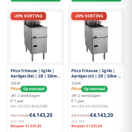
-20% KORTING
-20% KORTING
Pitco Friteuse | Sg14s |
Pitco Friteuse | Sg14s |
Aardgas (be) | 23l | 32kw |
Aardgas (nl) | 23l | 32kw |
Aftapkraan |
Aftapkraan |
32kW
32kW
397x876x863/1172(h)mm
397x876x863/1172(h)mm
Pitco
Pitco
Op voorraad
Op voorraad
1-2 werkdagen
1-2 werkdagen
1 jaar
1 jaar
Art: LEV-SG14S/G20BE
Art: LEV-SG14S/G25NL
€4.143,20
€4.143,20
€5.179,00
€5.179,00
excl. btw
excl. btw
Bespaar €1.035,80
Bespaar €1.035,80