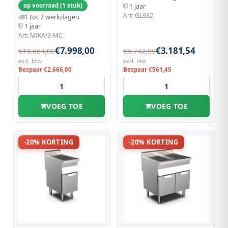
op voorraad (1 stuk)
1 jaar
Art: GL932
1 tot 2 werkdagen
1 jaar
Art: MIKA/3-MC
€7.998,00
€3.181,54
€10.664,00
€3.742,99
excl. btw
excl. btw
Bespaar €2.666,00
Bespaar €561,45
VOEG TOE
VOEG TOE
-20% KORTING
-20% KORTING