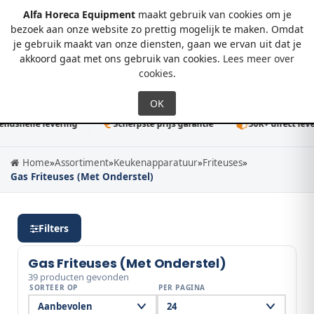
Alfa Horeca Equipment
maakt gebruik van cookies om je
bezoek aan onze website zo prettig mogelijk te maken. Omdat
je gebruik maakt van onze diensten, gaan we ervan uit dat je
0
akkoord gaat met ons gebruik van cookies.
Lees meer over
cookies
.
le levering
Scherpste prijs garantie
50K+ direct leverbaar
Home
»
Assortiment
»
Keukenapparatuur
»
Friteuses
»
Gas Friteuses (Met Onderstel)
Filters
Gas Friteuses (Met Onderstel)
39 producten gevonden
SORTEER OP
PER PAGINA