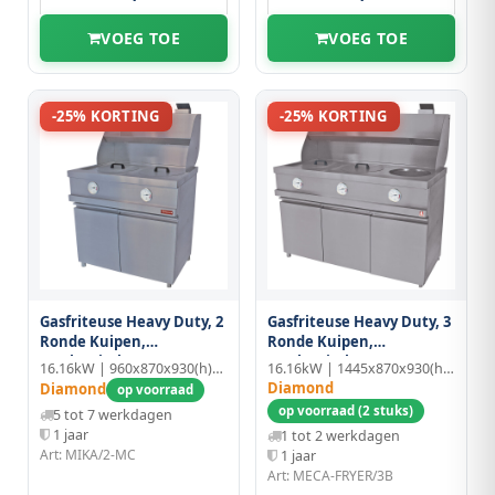
VOEG TOE
VOEG TOE
-25% KORTING
-25% KORTING
Gasfriteuse Heavy Duty, 2
Gasfriteuse Heavy Duty, 3
Ronde Kuipen,
Ronde Kuipen,
Mechanisch
Mechanisch
16.16kW | 960x870x930(h)mm
16.16kW | 1445x870x930(h)mm
Diamond
Diamond
op voorraad
op voorraad (2 stuks)
5 tot 7 werkdagen
1 jaar
1 tot 2 werkdagen
Art: MIKA/2-MC
1 jaar
Art: MECA-FRYER/3B