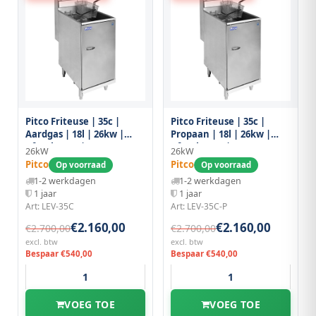
Pitco Friteuse | 35c |
Pitco Friteuse | 35c |
Aardgas | 18l | 26kw |
Propaan | 18l | 26kw |
Aftapkraan |
Aftapkraan |
26kW
26kW
384x769x864/1168(h)mm
384x769x864/1168(h)mm
Pitco
Pitco
Op voorraad
Op voorraad
1-2 werkdagen
1-2 werkdagen
1 jaar
1 jaar
Art: LEV-35C
Art: LEV-35C-P
€2.160,00
€2.160,00
€2.700,00
€2.700,00
excl. btw
excl. btw
Bespaar €540,00
Bespaar €540,00
VOEG TOE
VOEG TOE