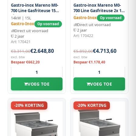
Gastro-inox Mareno M0-
Gastro-inox Mareno M0-
700 Line Gasfriteuse 15
700 Line Gasfriteuse 2x 15
Liter, 40cm
Liter, 80cm
Gastro-Inox
14kW | 15L
Op voorraad
Gastro-Inox
Op voorraad
Direct uit voorraad
2 jaar
Direct uit voorraad
Art: 170422
2 jaar
Art: 170421
€2.648,80
€4.713,60
€3.311,00
€5.892,00
excl. btw
excl. btw
Bespaar €662,20
Bespaar €1.178,40
VOEG TOE
VOEG TOE
-20% KORTING
-20% KORTING