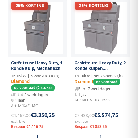
-25% KORTING
-25% KORTING
Gasfriteuse Heavy Duty, 1
Gasfriteuse Heavy Duty, 2
Ronde Kuip, Mechanisch
Ronde Kuipen,
Mechanisch
16.16kW | 535x870x930(h)mm
16.16kW | 960x870x930(h)mm
Diamond
Diamond
op voorraad
op voorraad (2 stuks)
5 tot 7 werkdagen
1 jaar
1 tot 2 werkdagen
Art: MECA-FRYER/2B
1 jaar
Art: MIKA/1-MC
€3.350,25
€5.574,75
€4.467,00
€7.433,00
excl. btw
excl. btw
Bespaar €1.116,75
Bespaar €1.858,25