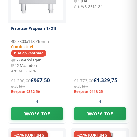
1 jaar
Art: WR-GF15-G1
Friteuse Propaan 1x21l
400x800x1180(h)mm
Combisteel
niet op voorraad
1-2 werkdagen
12 Maanden
Art: 7455.0976
€967,50
€1.329,75
€1.290,00
€1.773,00
excl. btw
excl. btw
Bespaar €322,50
Bespaar €443,25
VOEG TOE
VOEG TOE
-25% KORTING
-25% KORTING