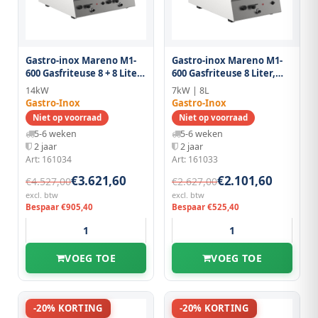
Gastro-inox Mareno M1-
Gastro-inox Mareno M1-
600 Gasfriteuse 8 + 8 Liter,
600 Gasfriteuse 8 Liter,
70cm
40cm
14kW
7kW | 8L
Gastro-Inox
Gastro-Inox
Niet op voorraad
Niet op voorraad
5-6 weken
5-6 weken
2 jaar
2 jaar
Art: 161034
Art: 161033
€3.621,60
€2.101,60
€4.527,00
€2.627,00
excl. btw
excl. btw
Bespaar €905,40
Bespaar €525,40
VOEG TOE
VOEG TOE
-20% KORTING
-20% KORTING