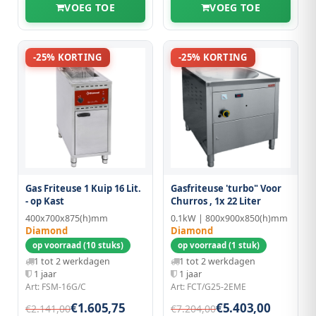
VOEG TOE
VOEG TOE
-25% KORTING
-25% KORTING
Gas Friteuse 1 Kuip 16 Lit.
Gasfriteuse 'turbo" Voor
- op Kast
Churros , 1x 22 Liter
400x700x875(h)mm
0.1kW | 800x900x850(h)mm
Diamond
Diamond
op voorraad (10 stuks)
op voorraad (1 stuk)
1 tot 2 werkdagen
1 tot 2 werkdagen
1 jaar
1 jaar
Art: FSM-16G/C
Art: FCT/G25-2EME
€1.605,75
€5.403,00
€2.141,00
€7.204,00