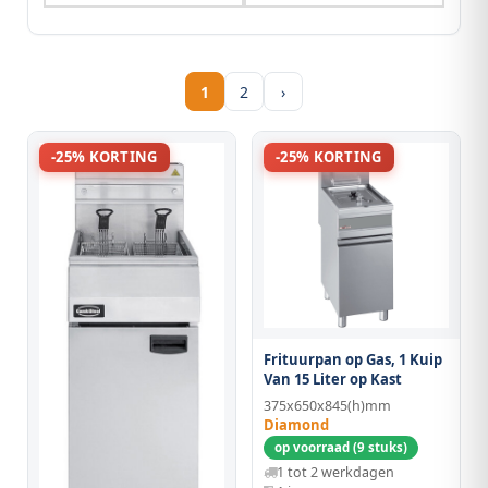
1
2
›
-25% KORTING
-25% KORTING
Frituurpan op Gas, 1 Kuip
Van 15 Liter op Kast
375x650x845(h)mm
Diamond
op voorraad (9 stuks)
1 tot 2 werkdagen