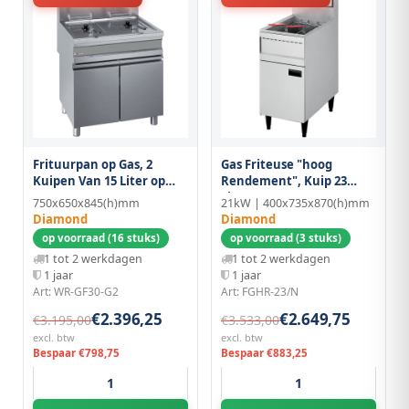
Frituurpan op Gas, 2
Gas Friteuse "hoog
Kuipen Van 15 Liter op
Rendement", Kuip 23
Kast
Liter
750x650x845(h)mm
21kW | 400x735x870(h)mm
Diamond
Diamond
op voorraad (16 stuks)
op voorraad (3 stuks)
1 tot 2 werkdagen
1 tot 2 werkdagen
1 jaar
1 jaar
Art: WR-GF30-G2
Art: FGHR-23/N
€2.396,25
€2.649,75
€3.195,00
€3.533,00
excl. btw
excl. btw
Bespaar €798,75
Bespaar €883,25