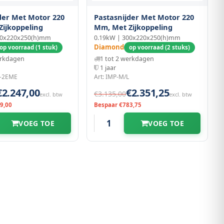
der Met Motor 220
Pastasnijder Met Motor 220
ijkoppeling
Mm, Met Zijkoppeling
00x220x250(h)mm
0.19kW | 300x220x250(h)mm
Diamond
op voorraad (1 stuk)
op voorraad (2 stuks)
erkdagen
1 tot 2 werkdagen
1 jaar
L-2EME
Art: IMP-M/L
€2.247,00
€2.351,25
€3.135,00
excl. btw
excl. btw
9,00
Bespaar €783,75
VOEG TOE
VOEG TOE