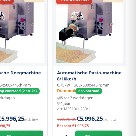
sche Deegmachine
Automatische Pasta-machine
8/10kg/h
65x500x445(h)mm
0.75kW | 365x500x445(h)mm
Diamond
op voorraad (2 stuks)
op voorraad
erkdagen
5 tot 7 werkdagen
1 jaar
1
Art: MPS10/1-230/1
€5.996,25
€5.996,25
€7.995,00
excl. btw
excl. btw
998,75
Bespaar €1.998,75