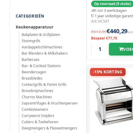
270x230x280(h)mm
Op voorraad (9 stuks)
1 tot 3 werkdagen
CATEGORIEËN
1 jaar volledige garan
Art: HC547
Keukenapparatuur
€440,29
€517,99
exc
Bakplaten & Grillplaten
Bespaar €77,70
Stoomgrills
Aardappelschilmachines
VOE
Bar Blenders & Milkshakers
Barbecues
Bar- & Cocktail Stations
-15% KORTING
Beenderzagen
Braadsledes
Contactgrills & Panini Grills
Broodsnijmachines
Churros Machines
Sapcentrifuges & Vruchtenpersen
Combisteamers
Curryworst Snijders
Cutters & Toebehoren
Deegmengers & Planeetmengers