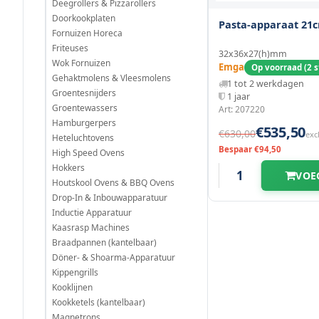
Deegrollers & Pizzarollers
Doorkookplaten
Pasta-apparaat 21
Fornuizen Horeca
Friteuses
32x36x27(h)mm
Wok Fornuizen
Emga
Op voorraad (2 s
Gehaktmolens & Vleesmolens
1 tot 2 werkdagen
Groentesnijders
1 jaar
Groentewassers
Art: 207220
Hamburgerpers
€535,50
€630,00
exc
Heteluchtovens
Bespaar €94,50
High Speed Ovens
Hokkers
VOE
Houtskool Ovens & BBQ Ovens
Drop-In & Inbouwapparatuur
Inductie Apparatuur
Kaasrasp Machines
Braadpannen (kantelbaar)
Döner- & Shoarma-Apparatuur
Kippengrills
Kooklijnen
Kookketels (kantelbaar)
Magnetrons