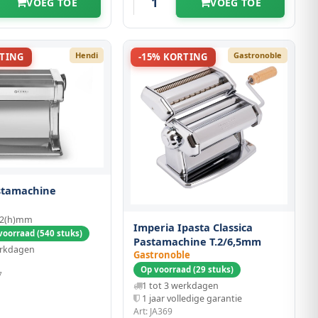
VOEG TOE
VOEG TOE
Hendi
Gastronoble
RTING
-15% KORTING
stamachine
32(h)mm
Imperia Ipasta Classica
voorraad (540 stuks)
Pastamachine T.2/6,5mm
erkdagen
Gastronoble
Op voorraad (29 stuks)
7
1 tot 3 werkdagen
1 jaar volledige garantie
Art: JA369