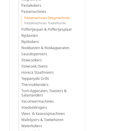
Pastakokers
Pastamachines
Pastamachines Deegmachines
Pastamachines Toebehoren
Poffertjespan & Poffertjesplaat
Rijskasten
Rijstkokers
Rookkasten & Rookapparaten
Sausdispensers
Slowcookers
Slowcook Ovens
Horeca Staafmixers
Teppanyaki Grills
Thermoblenders
Tosti-Apparaten, Toasters &
Salamanders
Vacumeermachines
Voedseldrogers
Vlees- & Kaassnijmachines
Wafelijzers & Toebehoren
Waterkokers