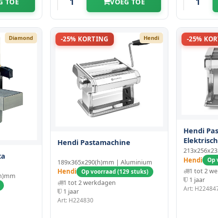
G TOE
VOEG TOE
Diamond
Hendi
-25% KORTING
-25% KO
Hendi Pa
Elektrisch
Hendi Pastamachine
213x256x2
ta
Hendi
Op 
189x365x290(h)mm | Aluminium
Hendi
1 tot 2 w
Op voorraad (129 stuks)
(h)mm
1 jaar
1 tot 2 werkdagen
Art: H22484
1 jaar
Art: H224830