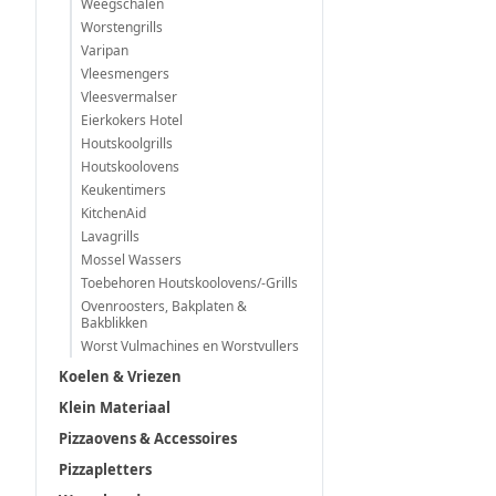
Weegschalen
Worstengrills
Varipan
Vleesmengers
Vleesvermalser
Eierkokers Hotel
Houtskoolgrills
Houtskoolovens
Keukentimers
KitchenAid
Lavagrills
Mossel Wassers
Toebehoren Houtskoolovens/-Grills
Ovenroosters, Bakplaten &
Bakblikken
Worst Vulmachines en Worstvullers
Koelen & Vriezen
Klein Materiaal
Pizzaovens & Accessoires
Pizzapletters