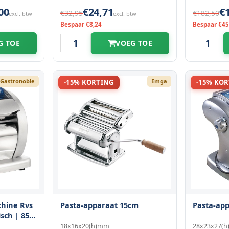
00
€24,71
€
€32,95
€182,50
excl. btw
excl. btw
Bespaar €8,24
Bespaar €45
G TOE
VOEG TOE
Gastronoble
Emga
-15% KORTING
-15% KO
chine Rvs
Pasta-apparaat 15cm
Pasta-ap
isch | 85w
s |
18x16x20(h)mm
28x23x27(