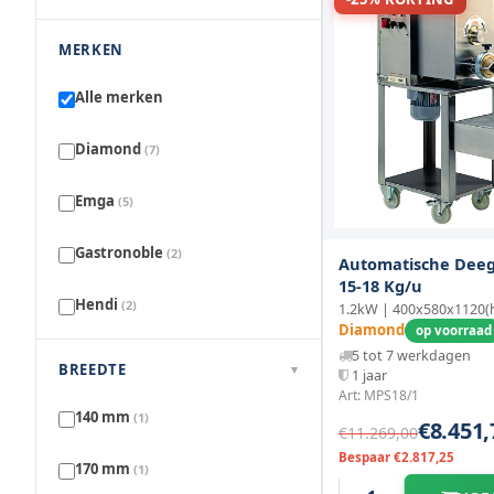
MERKEN
Alle merken
Diamond
(7)
Emga
(5)
Gastronoble
(2)
Automatische Dee
15-18 Kg/u
Hendi
(2)
1.2kW | 400x580x1120
Diamond
op voorraad
5 tot 7 werkdagen
BREEDTE
▾
1 jaar
Art: MPS18/1
140 mm
(1)
€8.451,
€11.269,00
Bespaar €2.817,25
170 mm
(1)