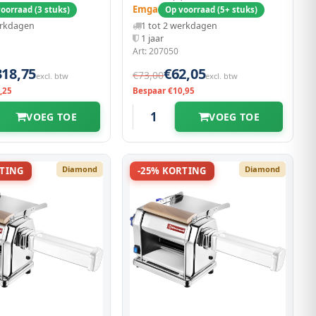
Emga
oorraad (3 stuks)
Op voorraad (5+ stuks)
erkdagen
1 tot 2 werkdagen
1 jaar
Art: 207050
318,75
€62,05
€73,00
excl. btw
excl. btw
,25
Bespaar €10,95
VOEG TOE
VOEG TOE
Diamond
Diamond
RTING
-25% KORTING