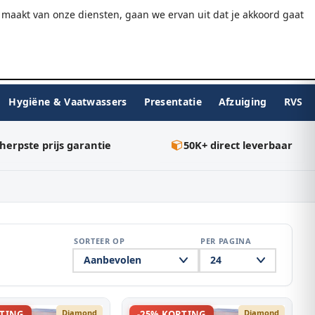
9.7/10
WebwinkelKeur
Gratis verzending v.a. €75
maakt van onze diensten, gaan we ervan uit dat je akkoord gaat
★★★★★
Inloggen
BESTELLEN
0
Hygiëne & Vaatwassers
Presentatie
Afzuiging
RVS
herpste prijs garantie
50K+ direct leverbaar
SORTEER OP
PER PAGINA
Diamond
Diamond
RTING
-25% KORTING