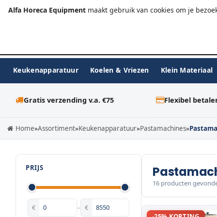
+31 (0)23-576 9984
info@alfahoreca.nl
Ma-Vr 09:00
Alfa Horeca Equipment
maakt gebruik van cookies om je bezoek
Keukenapparatuur
Koelen & Vriezen
Klein Materiaal
Gratis verzending v.a. €75
Flexibel betale
Home
»
Assortiment
»
Keukenapparatuur
»
Pastamachines
»
Pastama
PRIJS
Pastamach
16 producten gevond
€
–
€
-25% KORTING