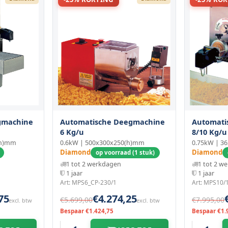
gmachine
Automatische Deegmachine
Automati
6 Kg/u
8/10 Kg/u
(h)mm
0.6kW | 500x300x250(h)mm
0.75kW | 3
Diamond
Diamond
op voorraad (1 stuk)
1 tot 2 werkdagen
1 tot 2 w
1 jaar
1 jaar
Art: MPS6_CP-230/1
Art: MPS10/
75
€4.274,25
€5.699,00
€7.995,00
excl. btw
excl. btw
Bespaar €1.424,75
Bespaar €1.