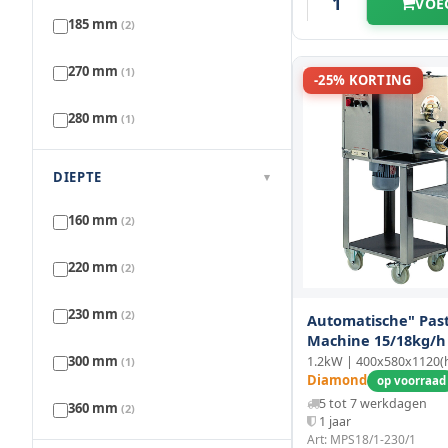
VOE
185 mm
(2)
270 mm
(1)
-25% KORTING
280 mm
(1)
300 mm
(2)
DIEPTE
▾
325 mm
(2)
160 mm
(2)
365 mm
(2)
220 mm
(2)
400 mm
(2)
230 mm
(2)
Automatische" Pas
Machine 15/18kg/h
500 mm
(1)
300 mm
1.2kW | 400x580x1120
(1)
Diamond
op voorraad
5 tot 7 werkdagen
360 mm
(2)
1 jaar
Art: MPS18/1-230/1