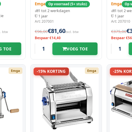
Emga
Emga
Op voorraad (5+ stuks)
Op v
1 tot 2 werkdagen
1 tot 2 w
tie
1 jaar
1 jaar
Art: 207001
Art: 207010
€81,60
€
€96,00
€375,00
l. btw
excl. btw
Bespaar €14,40
Bespaar €56
G TOE
VOEG TOE
Emga
Emga
-15% KORTING
-25% KO