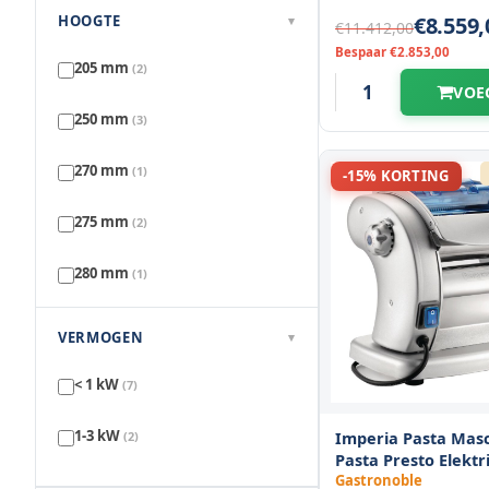
500 mm
(2)
HOOGTE
€8.559,
▾
€11.412,00
Bespaar €2.853,00
580 mm
(2)
205 mm
(2)
VOE
250 mm
(3)
270 mm
(1)
-15% KORTING
275 mm
(2)
280 mm
(1)
445 mm
(2)
VERMOGEN
▾
1120 mm
(2)
< 1 kW
(7)
1-3 kW
Imperia Pasta Mas
(2)
Pasta Presto Elektr
| 6 Instelbare Dikte
Gastronoble