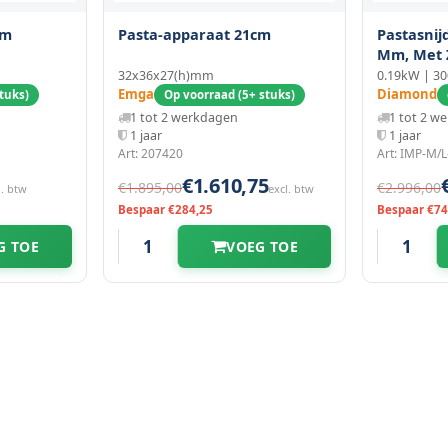
cm
Pasta-apparaat 21cm
Pastasnij
Mm, Met Z
32x36x27(h)mm
0.19kW | 3
Emga
Diamond
tuks)
Op voorraad (5+ stuks)
1 tot 2 werkdagen
1 tot 2 w
1 jaar
1 jaar
Art: 207420
Art: IMP-M/
€1.610,75
€1.895,00
€2.996,00
l. btw
excl. btw
Bespaar €284,25
Bespaar €74
G TOE
VOEG TOE