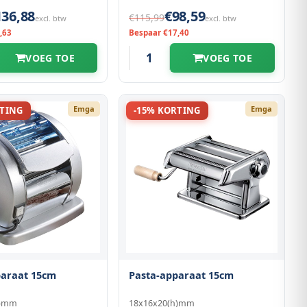
136,88
€98,59
€115,99
excl. btw
excl. btw
,63
Bespaar €17,40
VOEG TOE
VOEG TOE
Emga
Emga
RTING
-15% KORTING
paraat 15cm
Pasta-apparaat 15cm
h)mm
18x16x20(h)mm