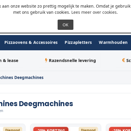
 - 18:00
WhatsApp
 aan onze website zo prettig mogelijk te maken. Omdat je gebruik 
met ons gebruik van cookies.
Lees meer over cookies
.
Pizzaovens & Accessoires
Pizzapletters
Warmhouden
n & lease
Razendsnelle levering
Sc
chines Deegmachines
ines Deegmachines
en
Diamond
Diamond
-25% KORTING
-25% KO