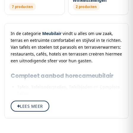
Winkelstellingen
7 producten
2 producten
In de categorie
Meubilair
vindt u alles om uw zaak,
terras en eetruimte comfortabel en stijlvol in te richten.
Van tafels en stoelen tot parasols en terrasverwarmers:
restaurants, cafés, hotels en terrassen creëren hiermee
een uitnodigende sfeer voor hun gasten.
Compleet aanbod horecameubilair
Tafels
,
Tafelonderstellen
,
Tafelbladen
en
Complete
Tafels
Horeca Stoelen & Stoelhoezen
en
Barkrukken
voor
LEES MEER
binnen en buiten
Parasols
,
Partytenten
en
Terrasverwarmers
voor
het terras