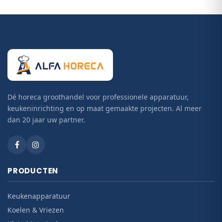
Kapstokken
,
Deurmatten
,
Beursmaterialen
en
complete
Terras
-inrichting
Verken alle subcategorieën van Meubilair en richt uw
zaak en terras sfeervol in. Onze adviseurs denken
graag mee over uw complete inrichting.
Dé horeca groothandel voor professionele apparatuur,
keukeninrichting en op maat gemaakte projecten. Al meer
dan 20 jaar uw partner.
PRODUCTEN
Keukenapparatuur
Koelen & Vriezen