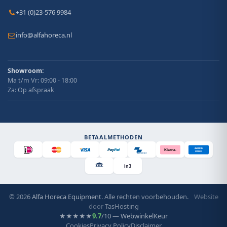
+31 (0)23-576 9984
info@alfahoreca.nl
Showroom:
Ma t/m Vr: 09:00 - 18:00
Za: Op afspraak
BETAALMETHODEN
AMERICAN
Klarna.
EXPRESS
Bancontact
in3
© 2026
Alfa Horeca Equipment
. Alle rechten voorbehouden.
Website
door
TasHosting
9.7
/10 — WebwinkelKeur
★★★★★
Cookies
Privacy Policy
Disclaimer