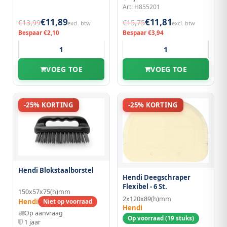
Art: H855201
€11,89
€11,81
€13,99
€15,75
excl. btw
excl. btw
Bespaar €2,10
Bespaar €3,94
VOEG TOE
VOEG TOE
-25% KORTING
-25% KORTING
Hendi Blokstaalborstel
Hendi Deegschraper
Flexibel - 6 St.
150x57x75(h)mm
2x120x89(h)mm
Hendi
Niet op voorraad
Hendi
Op aanvraag
Op voorraad (19 stuks)
1 jaar