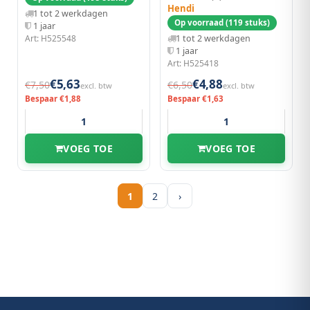
Hendi
1 tot 2 werkdagen
Op voorraad (119 stuks)
1 jaar
1 tot 2 werkdagen
Art: H525548
1 jaar
Art: H525418
€5,63
€4,88
€7,50
€6,50
excl. btw
excl. btw
Bespaar €1,88
Bespaar €1,63
VOEG TOE
VOEG TOE
1
2
›