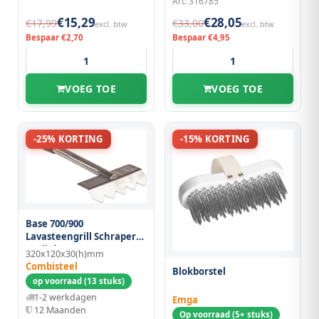
Art: 316785
€15,29
€28,05
€17,99
€33,00
excl. btw
excl. btw
Bespaar €2,70
Bespaar €4,95
VOEG TOE
VOEG TOE
-25% KORTING
-15% KORTING
Base 700/900
Lavasteengrill Schraper
Geribd
320x120x30(h)mm
Combisteel
Blokborstel
op voorraad (13 stuks)
1-2 werkdagen
Emga
12 Maanden
Op voorraad (5+ stuks)