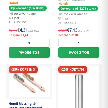
Hendi
Hendi
Op voorraad (666 stuks)
Op voorraad (2271 stuks)
1 tot 2 werkdagen
1 tot 2 werkdagen
1 jaar
1 jaar
Art: H855751
Art: H553404
€4,31
€7,13
€5,75
€9,50
excl. btw
excl. btw
Bespaar €1,44
Bespaar €2,38
VOEG TOE
VOEG TOE
-25% KORTING
-25% KORTING
Hendi Messing- &
Roestvast Staaldraad