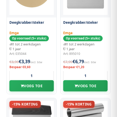
Deegkrabber/steker
Deegkrabber/steker
Emga
Emga
Op voorraad (5+ stuks)
Op voorraad (5+ stuks)
1 tot 2 werkdagen
1 tot 2 werkdagen
1 jaar
1 jaar
Art: 035044
Art: 895010
€3,39
€6,79
€3,99
€7,99
excl. btw
excl. btw
Bespaar €0,60
Bespaar €1,20
VOEG TOE
VOEG TOE
-15% KORTING
-15% KORTING