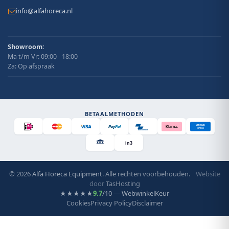
info@alfahoreca.nl
Showroom:
Ma t/m Vr: 09:00 - 18:00
Za: Op afspraak
BETAALMETHODEN
AMERICAN
Klarna.
EXPRESS
Bancontact
in3
© 2026
Alfa Horeca Equipment
. Alle rechten voorbehouden.
Website
door
TasHosting
9.7
/10 — WebwinkelKeur
★★★★★
Cookies
Privacy Policy
Disclaimer