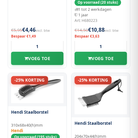
Op voorraad (20 stuks)
1 tot 2 werkdagen
1 jaar
Art: H680223
€4,46
€10,88
€5,95
€14,50
excl. btw
excl. btw
Bespaar €1,49
Bespaar €3,63
VOEG TOE
VOEG TOE
-25% KORTING
-25% KORTING
Hendi Staalborstel
Hendi Staalborstel
310x68x40(h)mm
Hendi
204x70x44(h)mm
Op voorraad (195 stuks)