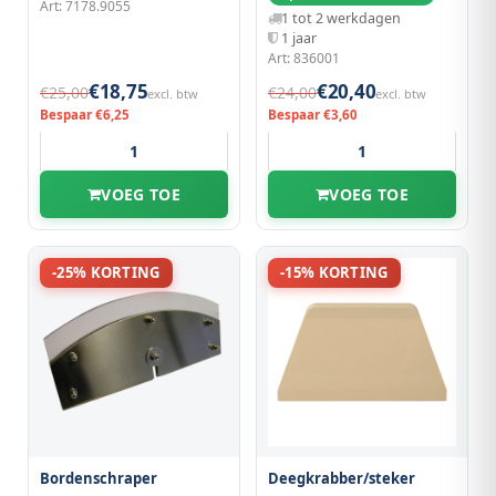
Art: 7178.9055
1 tot 2 werkdagen
1 jaar
Art: 836001
€18,75
€20,40
€25,00
€24,00
excl. btw
excl. btw
Bespaar €6,25
Bespaar €3,60
VOEG TOE
VOEG TOE
-25% KORTING
-15% KORTING
Bordenschraper
Deegkrabber/steker