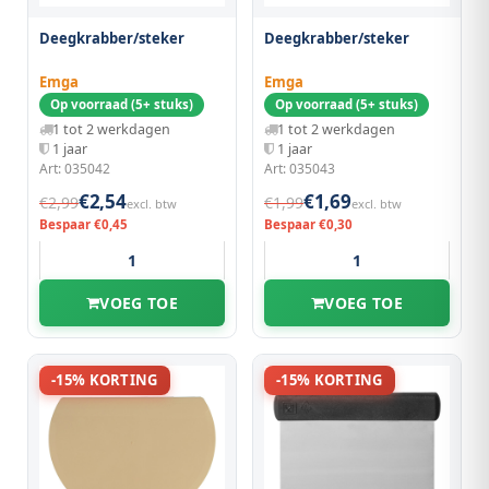
Deegkrabber/steker
Deegkrabber/steker
Emga
Emga
Op voorraad (5+ stuks)
Op voorraad (5+ stuks)
1 tot 2 werkdagen
1 tot 2 werkdagen
1 jaar
1 jaar
Art: 035042
Art: 035043
€2,54
€1,69
€2,99
€1,99
excl. btw
excl. btw
Bespaar €0,45
Bespaar €0,30
VOEG TOE
VOEG TOE
-15% KORTING
-15% KORTING