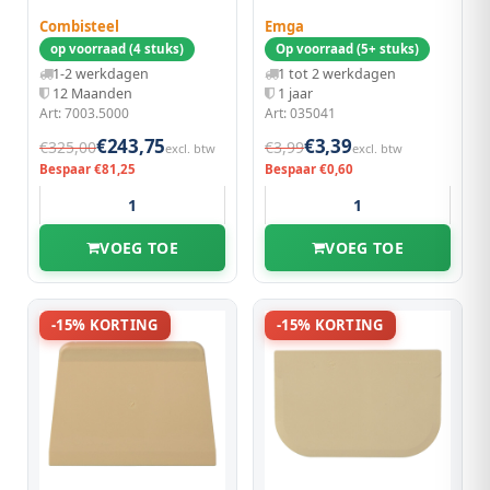
Combisteel
Emga
op voorraad (4 stuks)
Op voorraad (5+ stuks)
1-2 werkdagen
1 tot 2 werkdagen
12 Maanden
1 jaar
Art: 7003.5000
Art: 035041
€243,75
€3,39
€325,00
€3,99
excl. btw
excl. btw
Bespaar €81,25
Bespaar €0,60
VOEG TOE
VOEG TOE
-15% KORTING
-15% KORTING