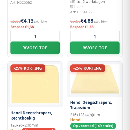
1 tot 2 werkdagen
Art: H525562
1 jaar
Art: H554166
€4,13
€4,88
€5,50
€6,50
excl. btw
excl. btw
Bespaar €1,38
Bespaar €1,63
VOEG TOE
VOEG TOE
-25% KORTING
-25% KORTING
Hendi Deegschrapers,
Trapezium
Hendi Deegschrapers,
216x128x4(h)mm
Rechthoekig
Hendi
120x96x2(h)mm
Op voorraad (149 stuks)