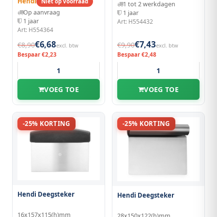
Hendi
Niet op voorraad
1 tot 2 werkdagen
Op aanvraag
1 jaar
1 jaar
Art: H554432
Art: H554364
€6,68
€7,43
€8,90
€9,90
excl. btw
excl. btw
Bespaar €2,23
Bespaar €2,48
VOEG TOE
VOEG TOE
-25% KORTING
-25% KORTING
Hendi Deegsteker
Hendi Deegsteker
16x157x115(h)mm
28x150x122(h)mm