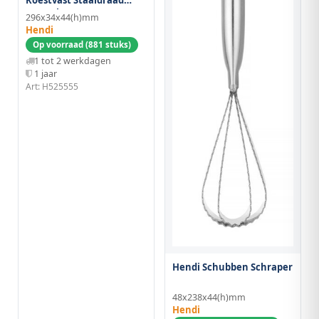
Borstelset - 2 St.
296x34x44(h)mm
Hendi
Op voorraad (881 stuks)
1 tot 2 werkdagen
1 jaar
Art: H525555
Hendi Schubben Schraper
48x238x44(h)mm
Hendi