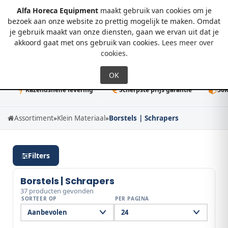
Alfa Horeca Equipment
maakt gebruik van cookies om je
bezoek aan onze website zo prettig mogelijk te maken. Omdat
je gebruik maakt van onze diensten, gaan we ervan uit dat je
0
akkoord gaat met ons gebruik van cookies.
Lees meer over
cookies
.
Razendsnelle levering
Scherpste prijs garantie
50K+ direct
Assortiment
»
Klein Materiaal
»
Borstels | Schrapers
Filters
Borstels | Schrapers
37 producten gevonden
SORTEER OP
PER PAGINA