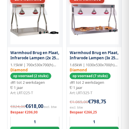
Warmhoud Brug en Plaat,
Warmhoud Brug en Plaat,
Infrarode Lampen (2x 250
Infrarode Lampen (3x 250
W)
W)
1.15kW | 700x530x700(h)mm
1.65kW | 1030x530x700(h)mm
Diamond
Diamond
op voorraad (2 stuks)
op voorraad (7 stuks)
1 tot 2 werkdagen
1 tot 2 werkdagen
1 jaar
1 jaar
Art: LRT/225-T
Art: LRT/325-T
€798,75
€1.065,00
€618,00
€824,00
excl. btw
excl. btw
Bespaar €206,00
Bespaar €266,25