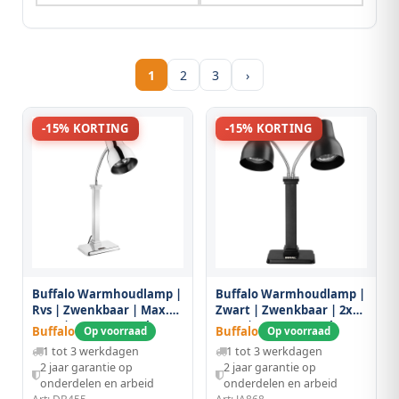
1
2
3
›
-15% KORTING
-15% KORTING
Buffalo Warmhoudlamp |
Buffalo Warmhoudlamp |
Rvs | Zwenkbaar | Max.
Zwart | Zwenkbaar | 2x
250w | 260x180x670(h)mm
250w | 260x180x670(h)mm
Buffalo
Buffalo
Op voorraad
Op voorraad
1 tot 3 werkdagen
1 tot 3 werkdagen
2 jaar garantie op
2 jaar garantie op
onderdelen en arbeid
onderdelen en arbeid