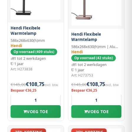
Hendi Flexibele
Warmtelamp
Hendi Flexibele
Warmtelamp
586x268x630(h)mm
Hendi
586x268x630(h)mm | Aluminium/Koper
Hendi
Op voorraad (409 stuks)
Op voorraad (42 stuks)
1 tot 2 werkdagen
1 jaar
1 tot 2 werkdagen
Art: H273838
1 jaar
Art: H273753
€108,75
€108,75
€145,00
€145,00
excl. btw
excl. btw
Bespaar €36,25
Bespaar €36,25
VOEG TOE
VOEG TOE