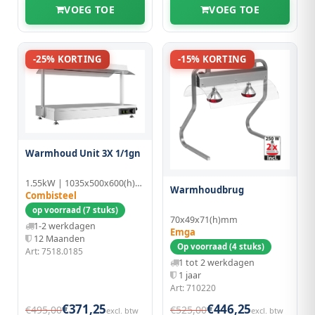
VOEG TOE
VOEG TOE
-25% KORTING
-15% KORTING
Warmhoud Unit 3X 1/1gn
1.55kW | 1035x500x600(h)mm | RVS
Warmhoudbrug
Combisteel
op voorraad (7 stuks)
70x49x71(h)mm
1-2 werkdagen
Emga
12 Maanden
Op voorraad (4 stuks)
Art: 7518.0185
1 tot 2 werkdagen
1 jaar
Art: 710220
€371,25
€446,25
€495,00
€525,00
excl. btw
excl. btw