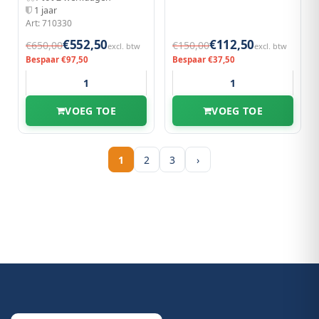
1 jaar
Art: 710330
€552,50
€112,50
€650,00
€150,00
excl. btw
excl. btw
Bespaar €97,50
Bespaar €37,50
VOEG TOE
VOEG TOE
1
2
3
›