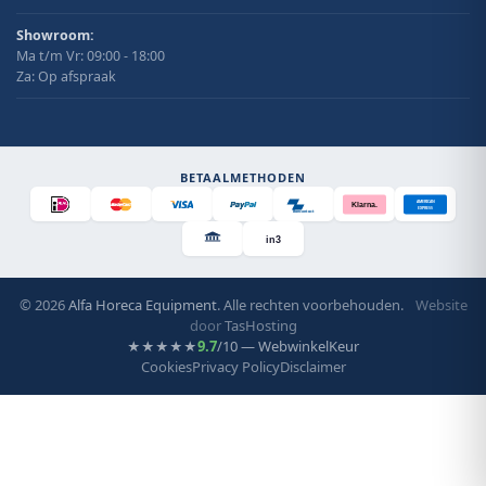
Showroom:
Ma t/m Vr: 09:00 - 18:00
Za: Op afspraak
BETAALMETHODEN
AMERICAN
Klarna.
EXPRESS
Bancontact
in3
© 2026
Alfa Horeca Equipment
. Alle rechten voorbehouden.
Website
door
TasHosting
9.7
/10 — WebwinkelKeur
★★★★★
Cookies
Privacy Policy
Disclaimer