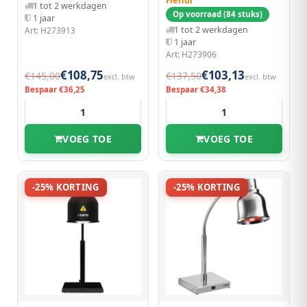
Hendi
1 tot 2 werkdagen
Op voorraad (84 stuks)
1 jaar
1 tot 2 werkdagen
Art: H273913
1 jaar
Art: H273906
€108,75
€103,13
€145,00
€137,50
excl. btw
excl. btw
Bespaar €36,25
Bespaar €34,38
VOEG TOE
VOEG TOE
-25% KORTING
-25% KORTING