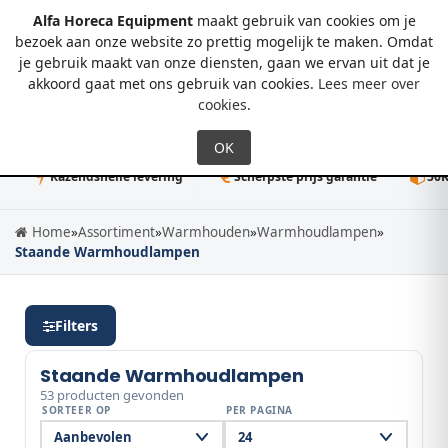
Alfa Horeca Equipment
maakt gebruik van cookies om je
bezoek aan onze website zo prettig mogelijk te maken. Omdat
je gebruik maakt van onze diensten, gaan we ervan uit dat je
0
akkoord gaat met ons gebruik van cookies.
Lees meer over
cookies
.
Razendsnelle levering
Scherpste prijs garantie
50K+ direc
Home
»
Assortiment
»
Warmhouden
»
Warmhoudlampen
»
Staande Warmhoudlampen
Filters
Staande Warmhoudlampen
53 producten gevonden
SORTEER OP
PER PAGINA