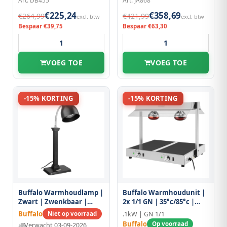
Art: DB455
Art: JA868
€225,24
€358,69
€264,99
€421,99
excl. btw
excl. btw
Bespaar €39,75
Bespaar €63,30
VOEG TOE
VOEG TOE
-15% KORTING
-15% KORTING
Buffalo Warmhoudlamp |
Buffalo Warmhoudunit |
Zwart | Zwenkbaar |
2x 1/1 GN | 35°c/85°c |
Max. 250w |
Onder-/bovenverwarming
Buffalo
Niet op voorraad
.1kW | GN 1/1
260x180x670(h)mm
| 1kw (230v) |
Buffalo
Op voorraad
Verwacht 03-09-2026