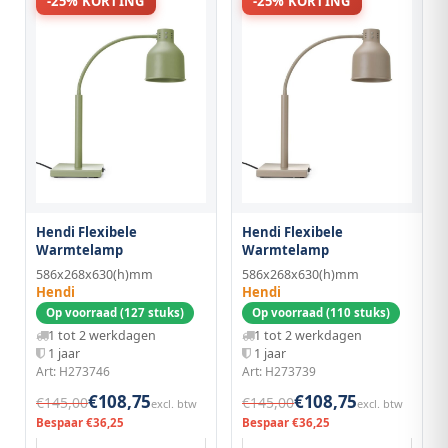
-25% KORTING
-25% KORTING
Hendi Flexibele
Hendi Flexibele
Warmtelamp
Warmtelamp
586x268x630(h)mm
586x268x630(h)mm
Hendi
Hendi
Op voorraad (127 stuks)
Op voorraad (110 stuks)
1 tot 2 werkdagen
1 tot 2 werkdagen
1 jaar
1 jaar
Art: H273746
Art: H273739
€108,75
€108,75
€145,00
€145,00
excl. btw
excl. btw
Bespaar €36,25
Bespaar €36,25