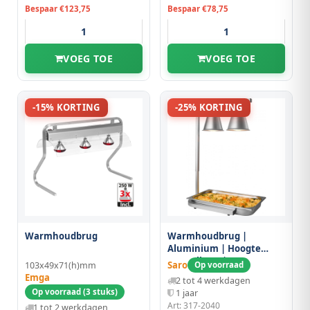
Bespaar €123,75
Bespaar €78,75
VOEG TOE
VOEG TOE
-15% KORTING
-25% KORTING
Warmhoudbrug
Warmhoudbrug |
Aluminium | Hoogte
Verstelbaar |
Saro
103x49x71(h)mm
Op voorraad
Infraroodlampen (2x
Emga
2 tot 4 werkdagen
250w) | 1/1 GN |
Op voorraad (3 stuks)
1 jaar
350x425x595/795(h)mm
Art: 317-2040
1 tot 2 werkdagen