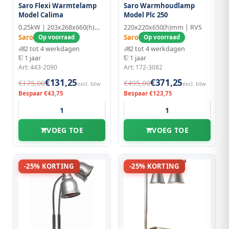
Saro Flexi Warmtelamp
Saro Warmhoudlamp
Model Calima
Model Plc 250
0.25kW | 203x268x660(h)mm
220x220x650(h)mm | RVS
Saro
Saro
Op voorraad
Op voorraad
2 tot 4 werkdagen
2 tot 4 werkdagen
1 jaar
1 jaar
Art: 443-2090
Art: 172-3082
€131,25
€371,25
€175,00
€495,00
excl. btw
excl. btw
Bespaar €43,75
Bespaar €123,75
VOEG TOE
VOEG TOE
-25% KORTING
-25% KORTING