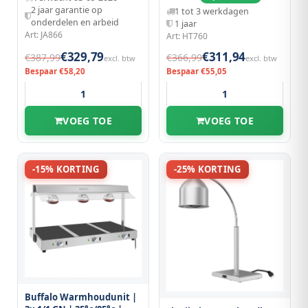
699x501x567(h)mm
2 jaar garantie op
1 tot 3 werkdagen
onderdelen en arbeid
1 jaar
Art: JA866
Art: HT760
€329,79
€311,94
€387,99
€366,99
excl. btw
excl. btw
Bespaar €58,20
Bespaar €55,05
VOEG TOE
VOEG TOE
-15% KORTING
-25% KORTING
Buffalo Warmhoudunit |