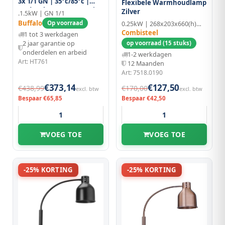
3x 1/1 GN | 35°c/85°c |
Flexibele Warmhoudlamp
Onder-/bovenverwarming
Zilver
.1.5kW | GN 1/1
| 1.5kw (230v) |
Buffalo
Op voorraad
0.25kW | 268x203x660(h)mm
1036x501x567(h)mm
Combisteel
1 tot 3 werkdagen
op voorraad (15 stuks)
2 jaar garantie op
onderdelen en arbeid
1-2 werkdagen
Art: HT761
12 Maanden
Art: 7518.0190
€373,14
€127,50
€438,99
€170,00
excl. btw
excl. btw
Bespaar €65,85
Bespaar €42,50
VOEG TOE
VOEG TOE
-25% KORTING
-25% KORTING