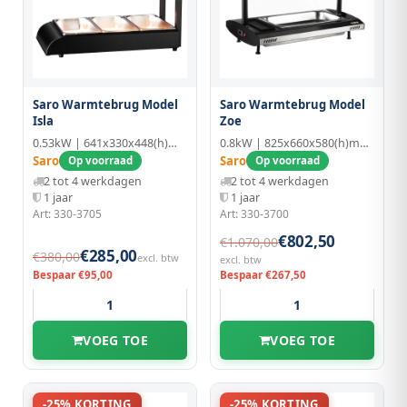
Saro Warmtebrug Model
Saro Warmtebrug Model
Isla
Zoe
0.53kW | 641x330x448(h)mm | Geëmailleerd
0.8kW | 825x660x580(h)mm | Geëmailleerd
Saro
Saro
Op voorraad
Op voorraad
2 tot 4 werkdagen
2 tot 4 werkdagen
1 jaar
1 jaar
Art: 330-3705
Art: 330-3700
€802,50
€1.070,00
€285,00
€380,00
excl. btw
excl. btw
Bespaar €95,00
Bespaar €267,50
VOEG TOE
VOEG TOE
-25% KORTING
-25% KORTING