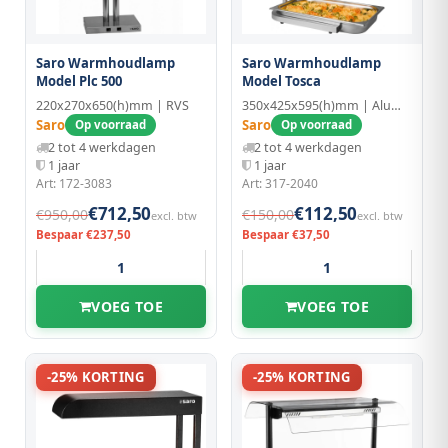
Saro Warmhoudlamp
Saro Warmhoudlamp
Model Plc 500
Model Tosca
220x270x650(h)mm | RVS
350x425x595(h)mm | Aluminium | GN 1/1
Saro
Saro
Op voorraad
Op voorraad
2 tot 4 werkdagen
2 tot 4 werkdagen
1 jaar
1 jaar
Art: 172-3083
Art: 317-2040
€712,50
€112,50
€950,00
€150,00
excl. btw
excl. btw
Bespaar €237,50
Bespaar €37,50
VOEG TOE
VOEG TOE
-25% KORTING
-25% KORTING