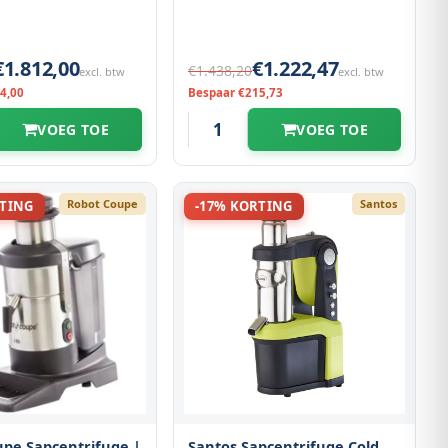
€1.812,00
€1.222,47
€1.438,20
excl. btw
excl. btw
4,00
Bespaar €215,73
VOEG TOE
VOEG TOE
Robot Coupe
Santos
RTING
-17% KORTING
pe Sapcentrifuge |
Santos Sapcentrifuge Cold