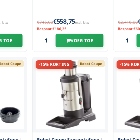
€558,75
€745,00
€2.416,00
l. btw
excl. btw
Bespaar €186,25
Bespaar €60
G TOE
VOEG TOE
Robot Coupe
Robot Coupe
-15% KORTING
-15% KO
ntrifuge |
Robot Coupe Sapcentrifuge |
Robot Cou