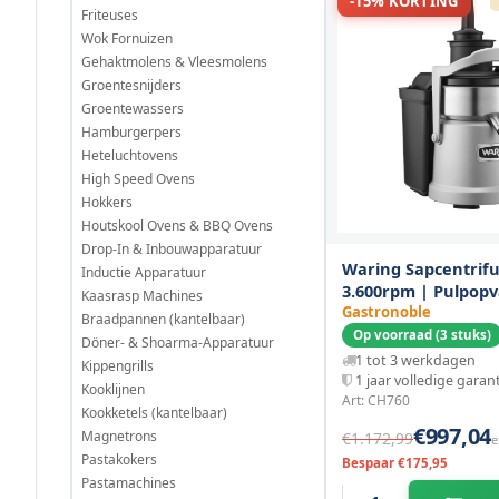
-15% KORTING
Friteuses
Wok Fornuizen
Gehaktmolens & Vleesmolens
Groentesnijders
Groentewassers
Hamburgerpers
Heteluchtovens
High Speed Ovens
Hokkers
Houtskool Ovens & BBQ Ovens
Drop-In & Inbouwapparatuur
Waring Sapcentrifu
Inductie Apparatuur
3.600rpm | Pulpopv
Kaasrasp Machines
| 1kw (230v) |
Gastronoble
Braadpannen (kantelbaar)
273x457x622(h)mm
Op voorraad (3 stuks)
Döner- & Shoarma-Apparatuur
1 tot 3 werkdagen
Kippengrills
1 jaar volledige garan
Kooklijnen
Art: CH760
Kookketels (kantelbaar)
€997,04
Magnetrons
€1.172,99
e
Pastakokers
Bespaar €175,95
Pastamachines