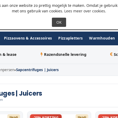
 - 18:00
WhatsApp
 aan onze website zo prettig mogelijk te maken. Omdat je gebruik 
met ons gebruik van cookies.
Lees meer over cookies
.
Pizzaovens & Accessoires
Pizzapletters
Warmhouden
n & lease
Razendsnelle levering
Sc
enpersen
»
Sapcentrifuges | Juicers
uges | Juicers
en
Hendi
Hendi
-25% KORTING
-25% KO