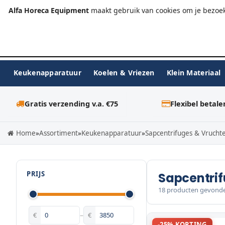
+31 (0)23-576 9984
info@alfahoreca.nl
Ma-Vr 09:00
Alfa Horeca Equipment
maakt gebruik van cookies om je bezoek
Keukenapparatuur
Koelen & Vriezen
Klein Materiaal
Gratis verzending v.a. €75
Flexibel betale
Home
»
Assortiment
»
Keukenapparatuur
»
Sapcentrifuges & Vrucht
PRIJS
Sapcentrif
18 producten gevond
€
–
€
-25% KORTING