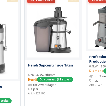
Professio
Productie
Hendi Sapcentrifuge Titan
0.4kW | 35
Diamond
439x247x525(h)mm
1 tot 2 w
Hendi
Op voorraad (61 stuks)
1 jaar
Art: CPX-8L
1 tot 2 werkdagen
ge
1 jaar
Art: H221105
 stuks)