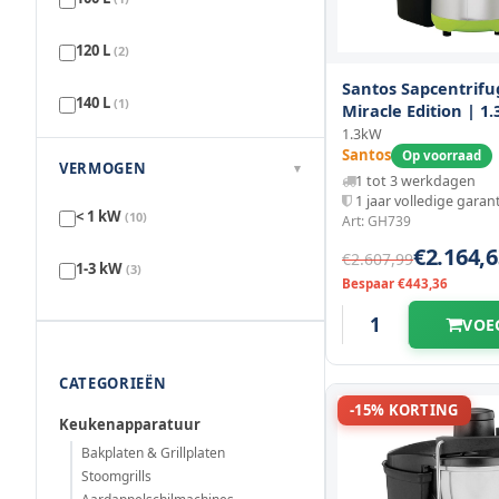
565 mm
(2)
595 mm
(1)
120 L
(2)
Santos Sapcentrifu
606 mm
(1)
140 L
(1)
Miracle Edition | 1
140l/u | 330x562x
1.3kW
622 mm
(1)
160 L
Santos
(1)
Op voorraad
VERMOGEN
▾
1 tot 3 werkdagen
630 mm
(1)
1 jaar volledige garan
< 1 kW
(10)
Art: GH739
642 mm
€2.164,6
(1)
€2.607,99
1-3 kW
(3)
Bespaar €443,36
645 mm
(1)
VOE
650 mm
(1)
CATEGORIEËN
-15% KORTING
Keukenapparatuur
Bakplaten & Grillplaten
Stoomgrills