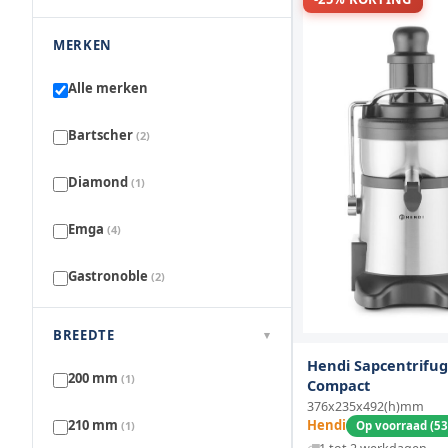
MERKEN
Alle merken
Bartscher
(2)
Diamond
(1)
Emga
(4)
Gastronoble
(2)
Hendi
(2)
BREEDTE
▾
Hendi Sapcentrifu
Robot Coupe
(4)
200 mm
(1)
Compact
376x235x492(h)mm
Santos
(3)
210 mm
Hendi
(1)
Op voorraad (53