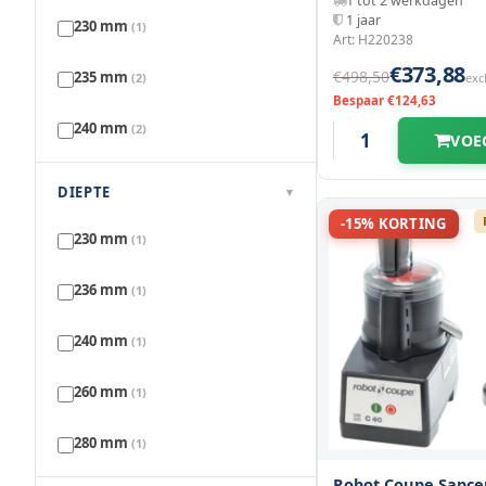
1 tot 2 werkdagen
1 jaar
230 mm
(1)
Art: H220238
€373,88
€498,50
235 mm
(2)
exc
Bespaar €124,63
240 mm
(2)
VOE
247 mm
(1)
DIEPTE
▾
-15% KORTING
260 mm
(4)
230 mm
(1)
273 mm
(1)
236 mm
(1)
300 mm
(1)
240 mm
(1)
320 mm
(1)
260 mm
(1)
330 mm
(1)
280 mm
(1)
Robot Coupe Sapce
350 mm
(1)