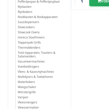
VOE
Poffertjespan & Poffertjesplaat
Rijskasten
Rijstkokers
Rookkasten & Rookapparaten
Sausdispensers
Slowcookers
Slowcook Ovens
Horeca Staafmixers
Teppanyaki Grills
Thermoblenders
Tosti-Apparaten, Toasters &
Salamanders
Vacumeermachines
Voedseldrogers
Vlees- & Kaassnijmachines
Wafelijzers & Toebehoren
Waterkokers
Weegschalen
Worstengrills
Varipan
Vleesmengers
Vleesvermalser