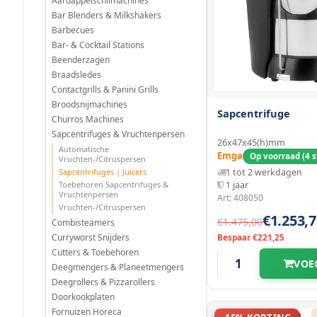
Aardappelschilmachines
Bar Blenders & Milkshakers
Barbecues
Bar- & Cocktail Stations
Beenderzagen
Braadsledes
Contactgrills & Panini Grills
Broodsnijmachines
Sapcentrifuge
Churros Machines
Sapcentrifuges & Vruchtenpersen
26x47x45(h)mm
Automatische
Emga
Op voorraad (4 s
Vruchten-/Citruspersen
Sapcentrifuges | Juicers
1 tot 2 werkdagen
Toebehoren Sapcentrifuges &
1 jaar
Vruchtenpersen
Art: 408050
Vruchten-/Citruspersen
€1.253,7
€1.475,00
Combisteamers
Curryworst Snijders
Bespaar €221,25
Cutters & Toebehoren
VOE
Deegmengers & Planeetmengers
Deegrollers & Pizzarollers
Doorkookplaten
Fornuizen Horeca