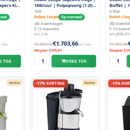
uspers Kit
160l/uur | Pulpopvang (7.2l) |
Buffet | 
1kw (230v) |
Pulpopvan
1kW
0.7kW
260x565x630(h)mm
(230v) | 
Robot Coupe
Robot Cou
raad
Op voorraad
2-4 werkdagen
2-4 werk
12 maanden
12 maan
Art: J100
Art: J80BUF
€1.703,66
€2.004,30
€1.652,40
l. btw
excl. btw
Bespaar €300,65
Bespaar €24
G TOE
VOEG TOE
Santos
Santos
-17% KORTING
-15% KO