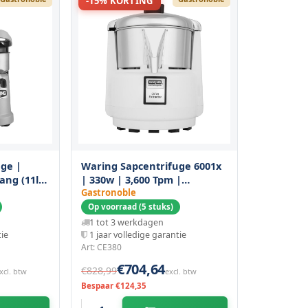
-15% KORTING
ge |
Waring Sapcentrifuge 6001x
ang (11l)
| 330w | 3,600 Tpm |
230x230x310(h)mm
Gastronoble
Op voorraad (5 stuks)
1 tot 3 werkdagen
tie
1 jaar volledige garantie
Art: CE380
€704,64
€828,99
xcl. btw
excl. btw
Bespaar €124,35