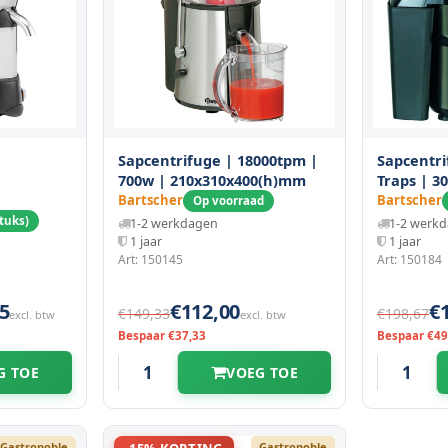
Sapcentrifuge | 18000tpm |
Sapcentri
700w | 210x310x400(h)mm
Traps | 
Bartscher
Bartscher
Op voorraad
tuks)
1-2 werkdagen
1-2 werk
1 jaar
1 jaar
Art: 150145
Art: 150184
5
€112,00
€
€149,33
€198,67
excl. btw
excl. btw
Bespaar €37,33
Bespaar €49
G TOE
VOEG TOE
Gastronoble
Gastronoble