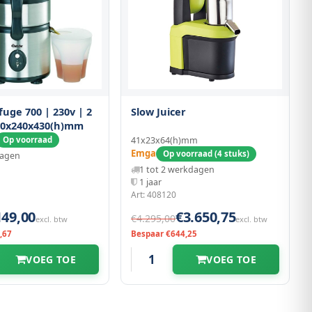
fuge 700 | 230v | 2
Slow Juicer
300x240x430(h)mm
Op voorraad
41x23x64(h)mm
Emga
Op voorraad (4 stuks)
dagen
1 tot 2 werkdagen
1 jaar
Art: 408120
149,00
€3.650,75
€4.295,00
excl. btw
excl. btw
,67
Bespaar €644,25
VOEG TOE
VOEG TOE