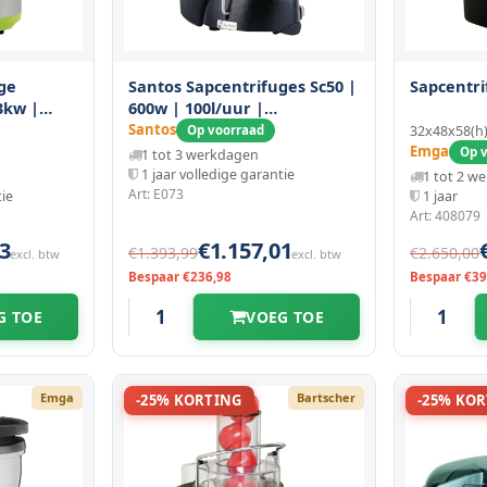
ge
Santos Sapcentrifuges Sc50 |
Sapcentr
.3kw |
600w | 100l/uur |
606(h)mm
260x470x450(h)mm
Santos
Op voorraad
32x48x58(
Emga
Op v
1 tot 3 werkdagen
1 jaar volledige garantie
1 tot 2 w
Art: E073
tie
1 jaar
Art: 408079
3
€1.157,01
€1.393,99
€2.650,00
excl. btw
excl. btw
Bespaar €236,98
Bespaar €39
G TOE
VOEG TOE
Emga
Bartscher
-25% KORTING
-25% KO