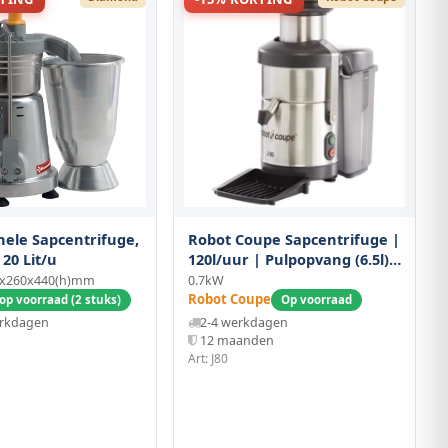
nele Sapcentrifuge,
Robot Coupe Sapcentrifuge |
 20 Lit/u
120l/uur | Pulpopvang (6.5l) |
0.7kw (230v) |
0x260x440(h)mm
0.7kW
235x535x500(h)mm
Robot Coupe
op voorraad (2 stuks)
Op voorraad
erkdagen
2-4 werkdagen
12 maanden
Art: J80