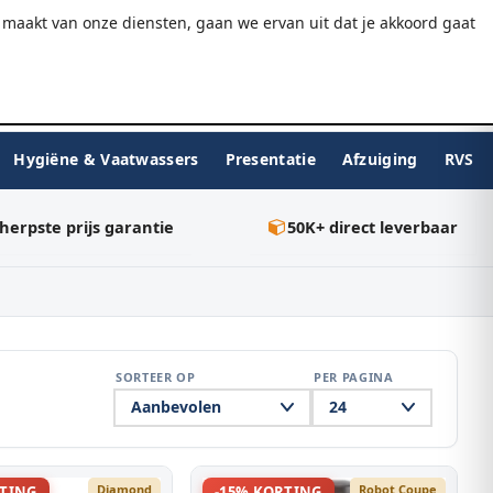
9.7/10
WebwinkelKeur
Gratis verzending v.a. €75
maakt van onze diensten, gaan we ervan uit dat je akkoord gaat
★★★★★
Inloggen
BESTELLEN
0
Hygiëne & Vaatwassers
Presentatie
Afzuiging
RVS
herpste prijs garantie
50K+ direct leverbaar
SORTEER OP
PER PAGINA
Diamond
Robot Coupe
RTING
-15% KORTING