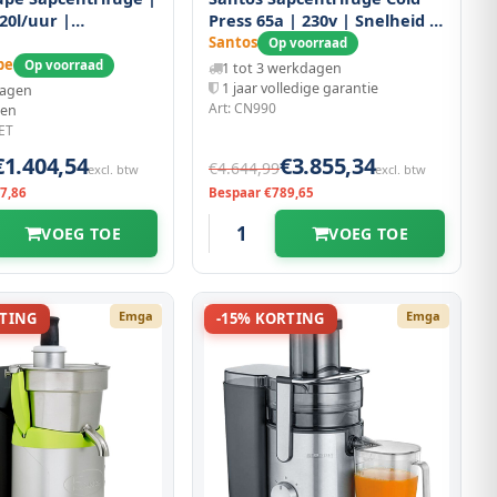
120l/uur |
Press 65a | 230v | Snelheid 5-
g (6.5l) | 0.7kw
80 Tpm 200x350x650(h)mm
Santos
Op voorraad
260x565x595(h)mm
pe
Op voorraad
1 tot 3 werkdagen
1 jaar volledige garantie
dagen
Art: CN990
den
FET
€1.404,54
€3.855,34
€4.644,99
excl. btw
excl. btw
7,86
Bespaar €789,65
VOEG TOE
VOEG TOE
Emga
Emga
RTING
-15% KORTING