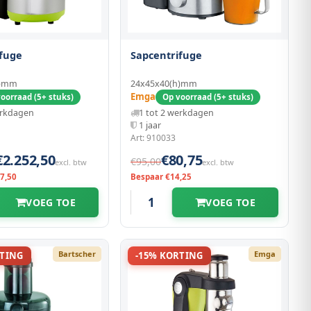
ifuge
Sapcentrifuge
h)mm
24x45x40(h)mm
Emga
oorraad (5+ stuks)
Op voorraad (5+ stuks)
erkdagen
1 tot 2 werkdagen
1 jaar
Art: 910033
€2.252,50
€80,75
€95,00
excl. btw
excl. btw
7,50
Bespaar €14,25
VOEG TOE
VOEG TOE
Bartscher
Emga
RTING
-15% KORTING