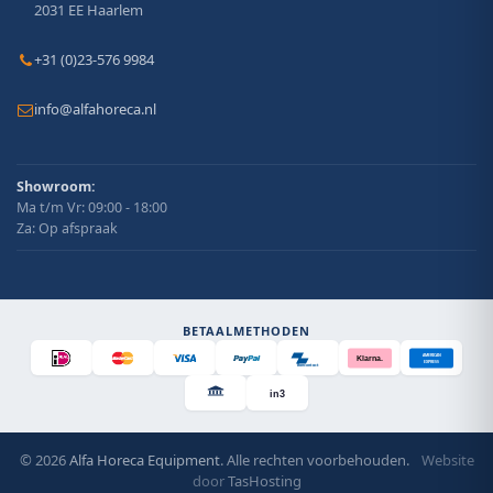
2031 EE Haarlem
+31 (0)23-576 9984
info@alfahoreca.nl
Showroom:
Ma t/m Vr: 09:00 - 18:00
Za: Op afspraak
BETAALMETHODEN
AMERICAN
Klarna.
EXPRESS
Bancontact
in3
© 2026
Alfa Horeca Equipment
. Alle rechten voorbehouden.
Website
door
TasHosting