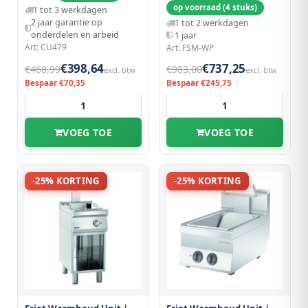
op voorraad (4 stuks)
1 tot 3 werkdagen
2 jaar garantie op
1 tot 2 werkdagen
onderdelen en arbeid
1 jaar
Art: CU479
Art: FSM-WP
€398,64
€737,25
€468,99
€983,00
excl. btw
excl. btw
Bespaar €70,35
Bespaar €245,75
VOEG TOE
VOEG TOE
-25% KORTING
-25% KORTING