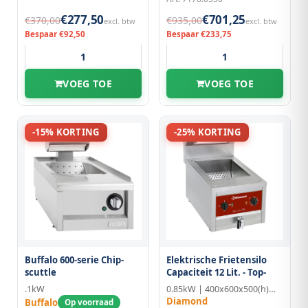
€277,50
€701,25
€370,00
€935,00
excl. btw
excl. btw
Bespaar €92,50
Bespaar €233,75
VOEG TOE
VOEG TOE
-15% KORTING
-25% KORTING
Buffalo 600-serie Chip-
Elektrische Frietensilo
scuttle
Capaciteit 12 Lit. - Top-
.1kW
0.85kW | 400x600x500(h)mm
Diamond
Buffalo
Op voorraad