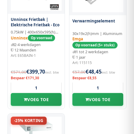
Unninox Frietbak |
Verwarmingselement
Elektrische Frietbak - Eco
0.75kW | 400x650x595(h)mm | GN 1/1
30x19x2(h)mm | Aluminium
Unninox
Op voorraad
Emga
2-4 werkdagen
Op voorraad (5+ stuks)
12 Maanden
1 tot 2 werkdagen
Art: E65BAIN-1
1 jaar
Art: 115115
€399,70
€48,45
€571,00
€57,00
excl. btw
excl. btw
Bespaar €171,30
Bespaar €8,55
VOEG TOE
VOEG TOE
-25% KORTING