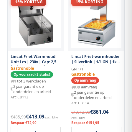
-15% KORTING
-15% KORTING
Lincat Friet Warmhoud
Lincat Friet-warmhouder
Unit Lcs | 230v | Cap: 2,5
| Silverlink | 1/1 GN | 1kw
kg | 285x400x232(h)mm
(230v) |
Gastronoble
GN 1/1
Onder-/bovenverwarming
Gastronoble
Op voorraad (3 stuks)
| 450x600x645(h)mm
Op aanvraag
1 tot 3 werkdagen
2 jaar garantie op
Op aanvraag
onderdelen en arbeid
2 jaar garantie op
Art: CB112
onderdelen en arbeid
Art: CB114
€861,04
€1.012,99
€413,09
€485,99
excl. btw
excl. btw
Bespaar €72,90
Bespaar €151,95