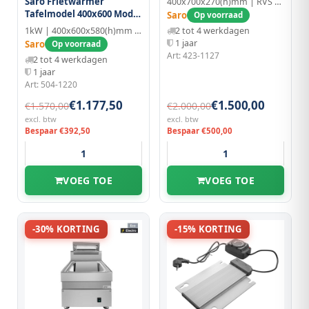
Saro Frietwarmer
400x700x270(h)mm | RVS | GN 1/1
Tafelmodel 400x600 Model
Saro
Op voorraad
Ecc46
2 tot 4 werkdagen
1kW | 400x600x580(h)mm | RVS
1 jaar
Saro
Op voorraad
Art: 423-1127
2 tot 4 werkdagen
1 jaar
Art: 504-1220
€1.177,50
€1.500,00
€1.570,00
€2.000,00
excl. btw
excl. btw
Bespaar €392,50
Bespaar €500,00
VOEG TOE
VOEG TOE
-30% KORTING
-15% KORTING