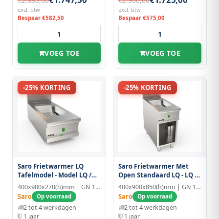
€2.330,00
€2.300,00
excl. btw
excl. btw
Bespaar €582,50
Bespaar €575,00
VOEG TOE
VOEG TOE
-25% KORTING
-25% KORTING
Saro Frietwarmer LQ
Saro Frietwarmer Met
Tafelmodel - Model LQ /
Open Standaard LQ - LQ /
Spe40bb
Spe40ba
400x900x270(h)mm | GN 1/1
400x900x850(h)mm | GN 1/1
Saro
Saro
Op voorraad
Op voorraad
2 tot 4 werkdagen
2 tot 4 werkdagen
1 jaar
1 jaar