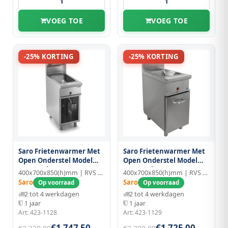
VOEG TOE
VOEG TOE
-25% KORTING
-25% KORTING
Saro Frietenwarmer Met
Saro Frietenwarmer Met
Open Onderstel Model
Open Onderstel Model
E7/spe40ba
E7/spe40bc
400x700x850(h)mm | RVS | GN 1/1
400x700x850(h)mm | RVS | 30°~90°C
Saro
Saro
Op voorraad
Op voorraad
2 tot 4 werkdagen
2 tot 4 werkdagen
1 jaar
1 jaar
Art: 423-1128
Art: 423-1129
€1.747,50
€1.725,00