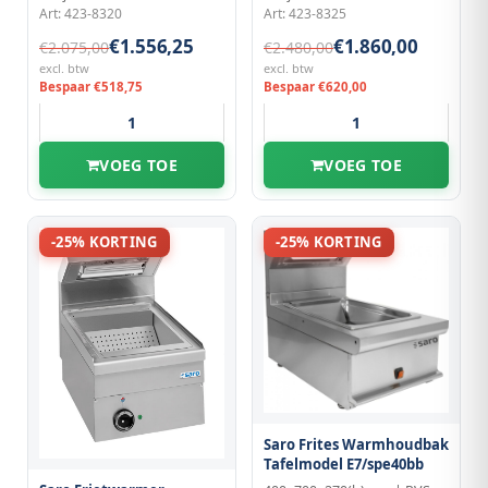
Art: 423-8320
Art: 423-8325
€1.556,25
€1.860,00
€2.075,00
€2.480,00
excl. btw
excl. btw
Bespaar €518,75
Bespaar €620,00
VOEG TOE
VOEG TOE
-25% KORTING
-25% KORTING
Saro Frites Warmhoudbak
Tafelmodel E7/spe40bb