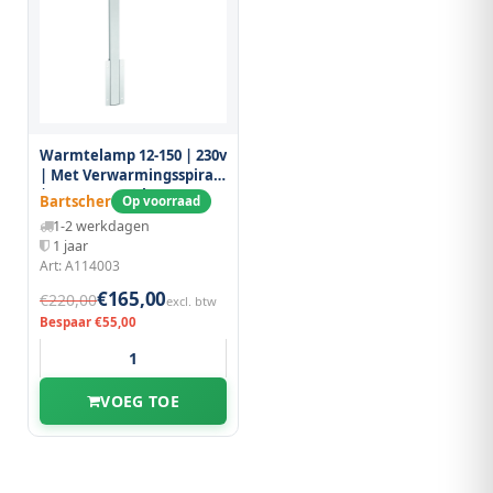
Warmtelamp 12-150 | 230v
| Met Verwarmingsspiraal
| 270x335x505(h)mm
Bartscher
Op voorraad
1-2 werkdagen
1 jaar
Art: A114003
€165,00
€220,00
excl. btw
Bespaar €55,00
VOEG TOE