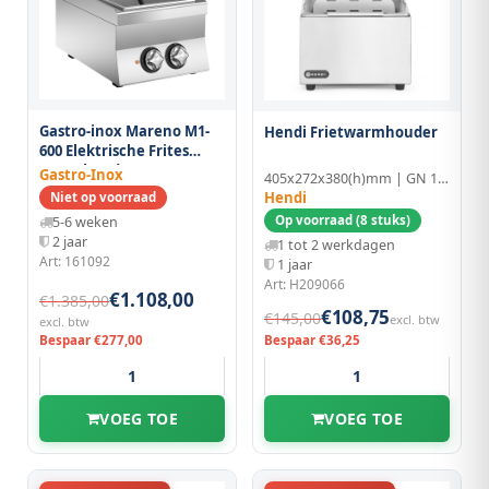
Gastro-inox Mareno M1-
Hendi Frietwarmhouder
600 Elektrische Frites
Warmhoudapparaat
Gastro-Inox
405x272x380(h)mm | GN 1/2
40cm
Hendi
Niet op voorraad
Op voorraad (8 stuks)
5-6 weken
2 jaar
1 tot 2 werkdagen
Art: 161092
1 jaar
Art: H209066
€1.108,00
€1.385,00
€108,75
€145,00
excl. btw
excl. btw
Bespaar €277,00
Bespaar €36,25
VOEG TOE
VOEG TOE