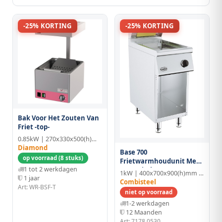
-25% KORTING
-25% KORTING
Bak Voor Het Zouten Van
Friet -top-
0.85kW | 270x330x500(h)mm | GN 1/2
Diamond
Base 700
op voorraad (8 stuks)
Frietwarmhoudunit Met
1 tot 2 werkdagen
Keramische Top Heater
1kW | 400x700x900(h)mm | GN 1/1
1 jaar
Combisteel
Art: WR-BSF-T
niet op voorraad
1-2 werkdagen
12 Maanden
Art: 7178.0530