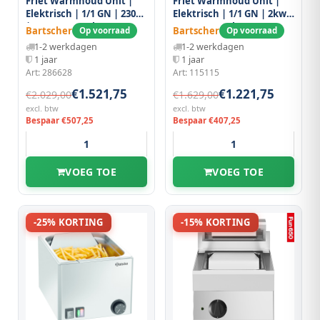
Friet Warmhoud Unit |
Friet Warmhoud Unit |
Elektrisch | 1/1 GN | 230v
Elektrisch | 1/1 GN | 2kw |
| 400x700x850(h)mm
400x650x295(h)mm
Bartscher
Bartscher
Op voorraad
Op voorraad
1-2 werkdagen
1-2 werkdagen
1 jaar
1 jaar
Art: 286628
Art: 115115
€1.521,75
€1.221,75
€2.029,00
€1.629,00
excl. btw
excl. btw
Bespaar €507,25
Bespaar €407,25
VOEG TOE
VOEG TOE
-25% KORTING
-15% KORTING