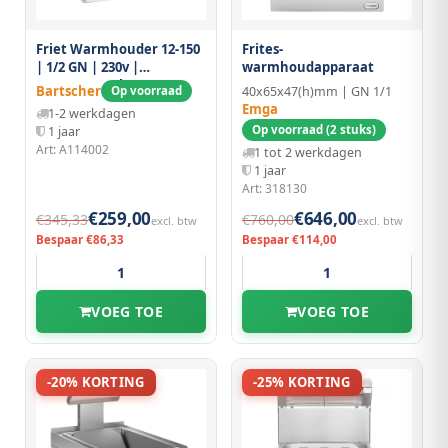
Friet Warmhouder 12-150
Frites-
| 1/2 GN | 230v |
warmhoudapparaat
270x350x220(h)mm
Bartscher
Op voorraad
40x65x47(h)mm | GN 1/1
Emga
1-2 werkdagen
Op voorraad (2 stuks)
1 jaar
Art: A114002
1 tot 2 werkdagen
1 jaar
Art: 318130
€259,00
€646,00
€345,33
€760,00
excl. btw
excl. btw
Bespaar €86,33
Bespaar €114,00
VOEG TOE
VOEG TOE
-20% KORTING
-25% KORTING