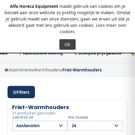
Alfa Horeca Equipment
maakt gebruik van cookies om je
bezoek aan onze website zo prettig mogelijk te maken. Omdat
je gebruik maakt van onze diensten, gaan we ervan uit dat je
0
akkoord gaat met ons gebruik van cookies.
Lees meer over
cookies
.
Razendsnelle levering
Scherpste prijs garantie
50K+ d
Assortiment
»
Warmhouden
»
Friet-Warmhouders
Filters
Friet-Warmhouders
21 producten gevonden
SORTEER OP
PER PAGINA