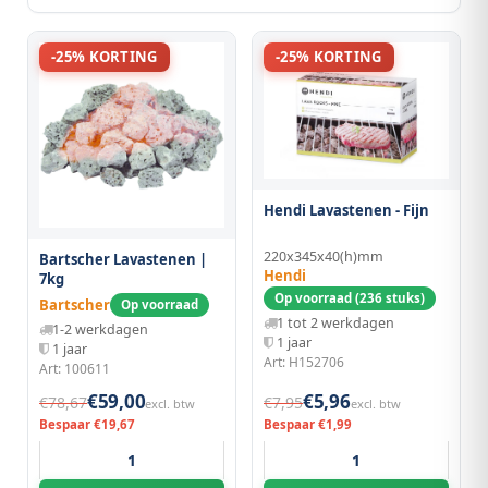
-25% KORTING
-25% KORTING
Hendi Lavastenen - Fijn
220x345x40(h)mm
Bartscher Lavastenen |
Hendi
7kg
Op voorraad (236 stuks)
Bartscher
Op voorraad
1 tot 2 werkdagen
1-2 werkdagen
1 jaar
1 jaar
Art: H152706
Art: 100611
€59,00
€5,96
€78,67
€7,95
excl. btw
excl. btw
Bespaar €19,67
Bespaar €1,99