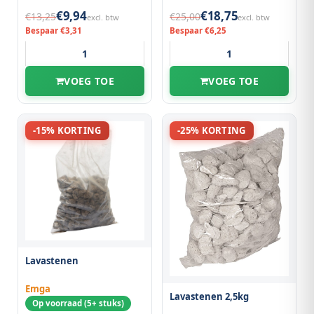
€9,94
€18,75
€13,25
€25,00
excl. btw
excl. btw
Bespaar €3,31
Bespaar €6,25
VOEG TOE
VOEG TOE
-15% KORTING
-25% KORTING
Lavastenen
Emga
Lavastenen 2,5kg
Op voorraad (5+ stuks)