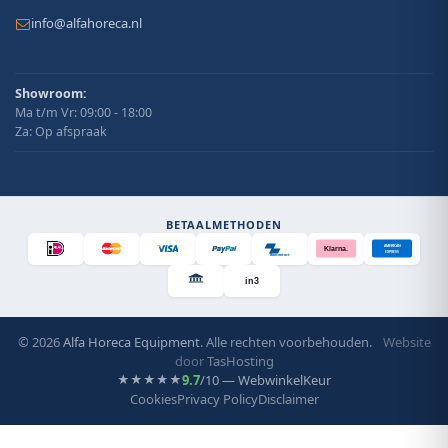
info@alfahoreca.nl
Showroom:
Ma t/m Vr: 09:00 - 18:00
Za: Op afspraak
BETAALMETHODEN
AMERICAN
Klarna.
EXPRESS
Bancontact
in3
© 2026
Alfa Horeca Equipment
. Alle rechten voorbehouden.
Website
door
TasHosting
9.7
/10 — WebwinkelKeur
★★★★★
Cookies
Privacy Policy
Disclaimer