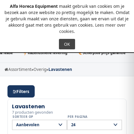
Alfa Horeca Equipment
maakt gebruik van cookies om je
bezoek aan onze website zo prettig mogelijk te maken. Omdat
je gebruik maakt van onze diensten, gaan we ervan uit dat je
0
akkoord gaat met ons gebruik van cookies.
Lees meer over
cookies
.
ease
Razendsnelle levering
Scherpste prijs garantie
Assortiment
»
Overig
»
Lavastenen
Filters
Lavastenen
7 producten gevonden
SORTEER OP
PER PAGINA