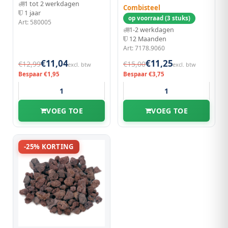
1 tot 2 werkdagen
Combisteel
1 jaar
op voorraad (3 stuks)
Art: 580005
1-2 werkdagen
12 Maanden
Art: 7178.9060
€11,04
€11,25
€12,99
€15,00
excl. btw
excl. btw
Bespaar €1,95
Bespaar €3,75
VOEG TOE
VOEG TOE
-25% KORTING