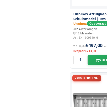
Unninox Afzuigkap
Schuinmodel | Rvs 
1600x950x400(h)m
Unninox
Op voorraad
2-4 werkdagen
12 Maanden
Art: EX-1609540-H
€497,00
€710,00
exc
Bespaar €213,00
VOE
-30% KORTING