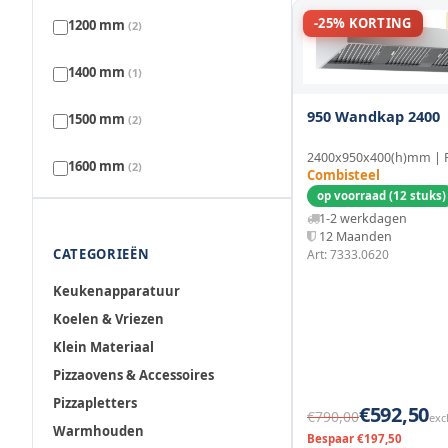
-25% KORTING
1200 mm
(2)
1400 mm
(1)
950 Wandkap 2400
1500 mm
(2)
2400x950x400(h)mm | 
1600 mm
(2)
Combisteel
op voorraad (12 stuks)
1800 mm
(1)
1-2 werkdagen
12 Maanden
CATEGORIEËN
Art: 7333.0620
2000 mm
(3)
Keukenapparatuur
2200 mm
(1)
Koelen & Vriezen
Klein Materiaal
2400 mm
(2)
Pizzaovens & Accessoires
2500 mm
Pizzapletters
(2)
€592,50
€790,00
exc
Warmhouden
Bespaar €197,50
2600 mm