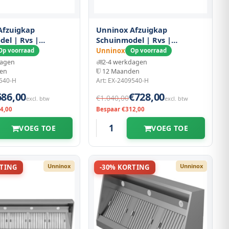
Afzuigkap
Unninox Afzuigkap
el | Rvs |
Schuinmodel | Rvs |
x400(h)mm
2400x950x400(h)mm
Unninox
Op voorraad
Op voorraad
dagen
2-4 werkdagen
en
12 Maanden
9540-H
Art: EX-2409540-H
686,00
€728,00
€1.040,00
excl. btw
excl. btw
4,00
Bespaar €312,00
VOEG TOE
VOEG TOE
Unninox
Unninox
RTING
-30% KORTING