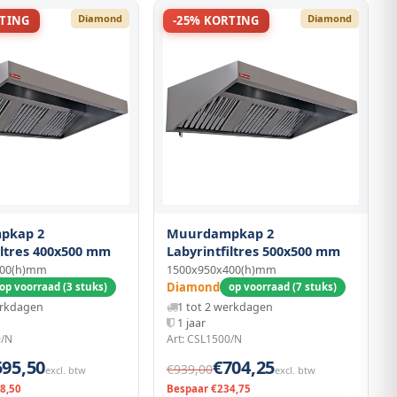
Diamond
Diamond
RTING
-25% KORTING
pkap 2
Muurdampkap 2
iltres 400x500 mm
Labyrintfiltres 500x500 mm
400(h)mm
1500x950x400(h)mm
Diamond
op voorraad (3 stuks)
op voorraad (7 stuks)
erkdagen
1 tot 2 werkdagen
1 jaar
0/N
Art: CSL1500/N
595,50
€704,25
€939,00
excl. btw
excl. btw
8,50
Bespaar €234,75