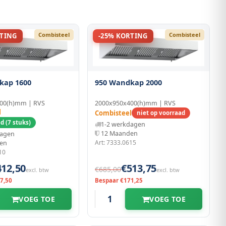
Combisteel
Combisteel
RTING
-25% KORTING
kap 1600
950 Wandkap 2000
00(h)mm | RVS
2000x950x400(h)mm | RVS
l
Combisteel
niet op voorraad
d (7 stuks)
1-2 werkdagen
12 Maanden
dagen
Art: 7333.0615
en
10
412,50
€513,75
€685,00
excl. btw
excl. btw
7,50
Bespaar €171,25
VOEG TOE
VOEG TOE