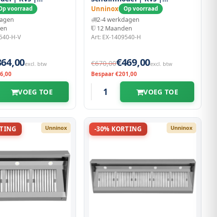
x400(h)mm
1400x950x400(h)mm
Unninox
Op voorraad
Op voorraad
dagen
2-4 werkdagen
den
12 Maanden
9540-H-V
Art: EX-1409540-H
364,00
€469,00
€670,00
excl. btw
excl. btw
6,00
Bespaar €201,00
VOEG TOE
VOEG TOE
Unninox
Unninox
RTING
-30% KORTING