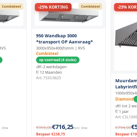
Combisteel
Combisteel
-25% KORTING
-25% KO
950 Wandkap 3000
*transport OP Aanvraag*
RVS
3000x950x400(h)mm | RVS
Combisteel
op voorraad (4 stuks)
1-2 werkdagen
12 Maanden
Art: 7333.0625
Muurdam
Labyrintf
1000x950x
Diamond
1 tot 2 w
1 jaar
Art: CSL100
€716,25
€
€955,00
€794,00
l. btw
excl. btw
Bespaar €238,75
Bespaar €19