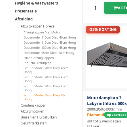
(1)
Hygiëne & Vaatwassers
VOE
Presentatie
2800 mm
(1)
Afzuiging
Afzuigkappen Horeca
3000 mm
(3)
-25% KORTING
Afzuigkappen Met Motor
Doosmodel 110cm Diep 40cm Hoog
3200 mm
(1)
Doosmodel 110cm Diep 45cm Hoog
Doosmodel 130cm Diep 45cm Hoog
Doosmodel 95cm Diep 40cm Hoog
3400 mm
(1)
Eiland Afzuigkappen
Inductie Afzuigkap
3500 mm
(2)
Schuin Model 70cm Diep 40cm
Hoog
Schuin Model 70cm Diep 45cm
3600 mm
(1)
Hoog
Schuin Model 90cm Diep 45cm
Hoog
3800 mm
(1)
Schuin Model 95cm Diep 40cm
Muurdampkap 3
Hoog
Labyrintfiltres 50
Condenskappen
4000 mm
(2)
2000x950x400(h)mm
Afzuigmotoren
Diamond
op voorraad 
Buizen en Hulpstukken
1 tot 2 werkdagen
Geurfilterkasten
1 jaar