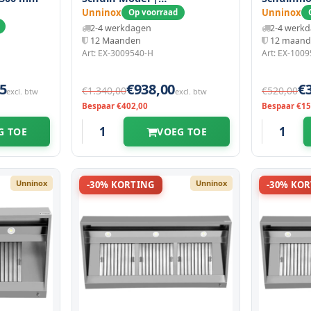
3000x950x400(h)mm
1000x950
Unninox
Unninox
Op voorraad
2-4 werkdagen
2-4 werk
12 Maanden
12 maan
Art: EX-3009540-H
Art: EX-100
5
€938,00
€
€1.340,00
€520,00
excl. btw
excl. btw
Bespaar €402,00
Bespaar €15
G TOE
VOEG TOE
Unninox
Unninox
-30% KORTING
-30% KO