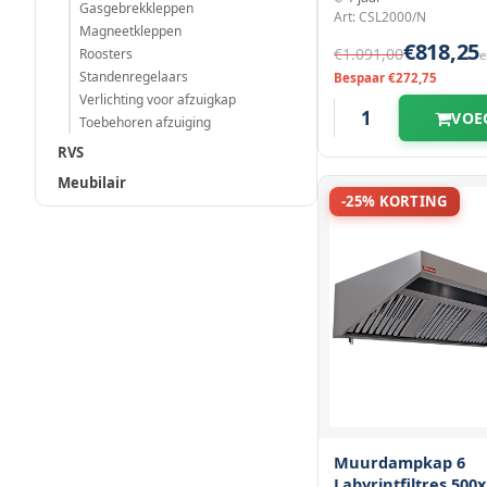
Gasgebrekkleppen
Art: CSL2000/N
Magneetkleppen
€818,25
€1.091,00
Roosters
e
Standenregelaars
Bespaar €272,75
Verlichting voor afzuigkap
VOE
Toebehoren afzuiging
RVS
Meubilair
-25% KORTING
Muurdampkap 6
Labyrintfiltres 50