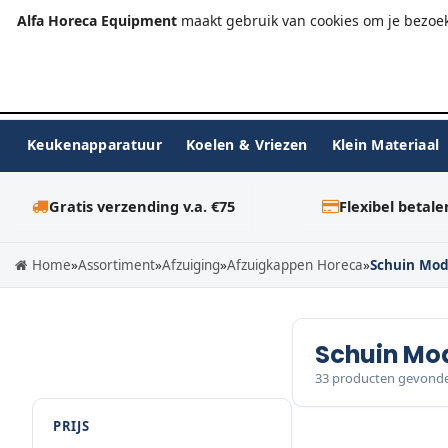
+31 (0)23-576 9984
info@alfahoreca.nl
Ma-Vr 09:00
Alfa Horeca Equipment
maakt gebruik van cookies om je bezoek
Keukenapparatuur
Koelen & Vriezen
Klein Materiaal
Gratis verzending v.a. €75
Flexibel betale
Home
»
Assortiment
»
Afzuiging
»
Afzuigkappen Horeca
»
Schuin Mod
Schuin Mo
33 producten gevond
PRIJS