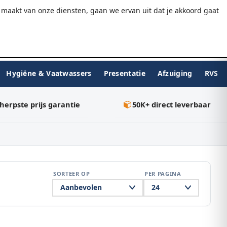
9.7/10
WebwinkelKeur
Gratis verzending v.a. €75
maakt van onze diensten, gaan we ervan uit dat je akkoord gaat
★★★★★
Inloggen
BESTELLEN
0
Hygiëne & Vaatwassers
Presentatie
Afzuiging
RVS
herpste prijs garantie
50K+ direct leverbaar
SORTEER OP
PER PAGINA