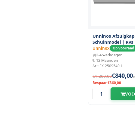
Unninox Afzuigkap
Schuinmodel | Rvs 
2500x950x400(h)m
Unninox
Op voorraad
2-4 werkdagen
12 Maanden
Art: EX-2509540-H
€840,00
€1.200,00
e
Bespaar €360,00
VOE