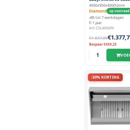
4000x950x400(h)mm
Diamond
op voorraad
5 tot 7 werkdagen
1 jaar
Art: CSL4000/N
€1.377,7
€1.837,00
Bespaar €459,25
VOE
-30% KORTING