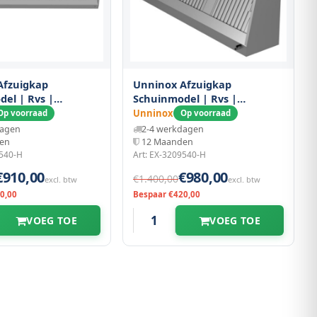
Afzuigkap
Unninox Afzuigkap
el | Rvs |
Schuinmodel | Rvs |
x400(h)mm
3200x950x400(h)mm
Unninox
Op voorraad
Op voorraad
dagen
2-4 werkdagen
en
12 Maanden
9540-H
Art: EX-3209540-H
€910,00
€980,00
€1.400,00
excl. btw
excl. btw
0,00
Bespaar €420,00
VOEG TOE
VOEG TOE