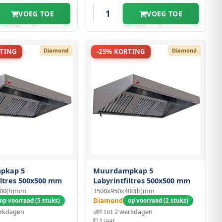
VOEG TOE
VOEG TOE
Diamond
Diamond
RTING
-25% KORTING
pkap 5
Muurdampkap 5
iltres 500x500 mm
Labyrintfiltres 500x500 mm
400(h)mm
3500x950x400(h)mm
Diamond
op voorraad (5 stuks)
op voorraad (2 stuks)
erkdagen
1 tot 2 werkdagen
1 jaar