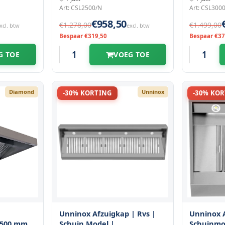
Art: CSL2500/N
Art: CSL300
€958,50
€1.278,00
€1.499,00
xcl. btw
excl. btw
Bespaar €319,50
Bespaar €37
G TOE
VOEG TOE
Diamond
Unninox
-30% KORTING
-30% KO
Unninox Afzuigkap | Rvs |
Unninox 
0x500 mm
Schuin Model |
Schuinmod