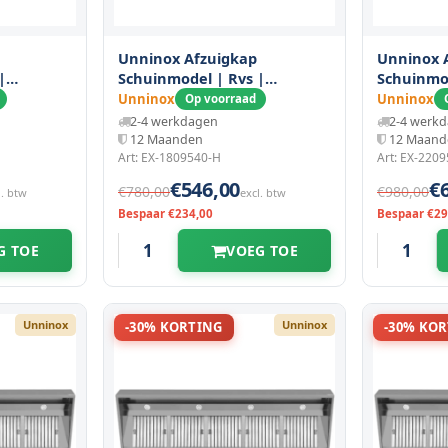
Unninox Afzuigkap
Unninox 
|
Schuinmodel | Rvs |
Schuinmod
m
1800x950x400(h)mm
2200x950
Unninox
Unninox
Op voorraad
2-4 werkdagen
2-4 werk
12 Maanden
12 Maand
Art: EX-1809540-H
Art: EX-220
€546,00
€
€780,00
€980,00
l. btw
excl. btw
Bespaar €234,00
Bespaar €29
G TOE
VOEG TOE
Unninox
Unninox
-30% KORTING
-30% KO