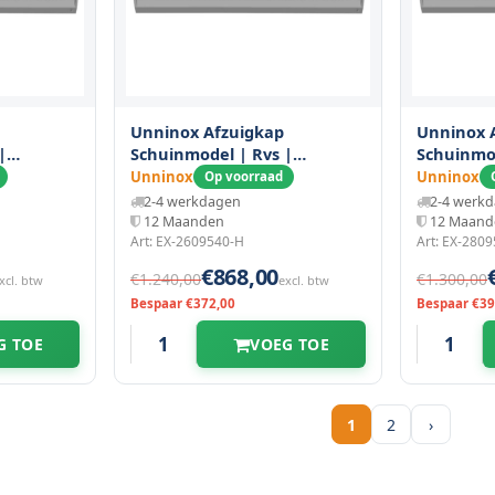
Unninox Afzuigkap
Unninox 
|
Schuinmodel | Rvs |
Schuinmod
m
2600x950x400(h)mm
2800x950
Unninox
Unninox
Op voorraad
2-4 werkdagen
2-4 werk
12 Maanden
12 Maand
Art: EX-2609540-H
Art: EX-280
€868,00
€1.240,00
€1.300,00
xcl. btw
excl. btw
Bespaar €372,00
Bespaar €39
G TOE
VOEG TOE
1
2
›