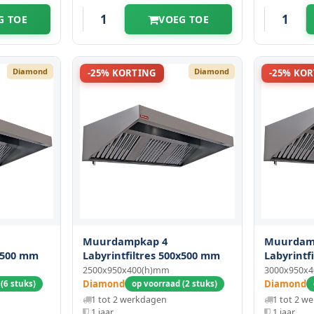
G TOE
VOEG TOE
Diamond
Diamond
-25% KORTING
-25% KO
Muurdampkap 4
Muurdam
0x500 mm
Labyrintfiltres 500x500 mm
Labyrintf
2500x950x400(h)mm
3000x950x
Diamond
Diamond
(6 stuks)
op voorraad (2 stuks)
1 tot 2 werkdagen
1 tot 2 w
1 jaar
1 jaar