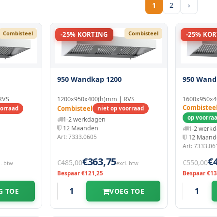
1
2
›
Combisteel
Combisteel
-25% KORTING
-25% KO
950 Wandkap 1200
950 Wand
RVS
1200x950x400(h)mm | RVS
1600x950x4
Combistee
Combisteel
oorraad
niet op voorraad
op voorraa
1-2 werkdagen
12 Maanden
1-2 werk
Art: 7333.0605
12 Maand
Art: 7333.06
€363,75
€
€485,00
€550,00
l. btw
excl. btw
Bespaar €121,25
Bespaar €13
G TOE
VOEG TOE