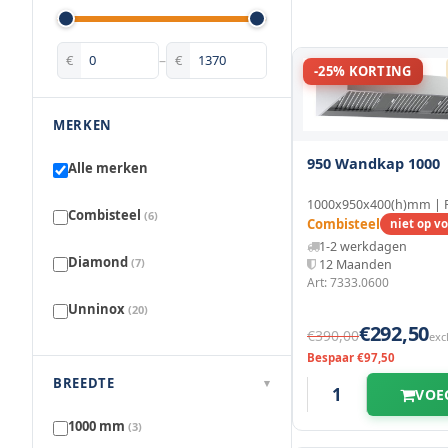
€
–
€
-25% KORTING
MERKEN
950 Wandkap 1000
Alle merken
1000x950x400(h)mm | 
Combisteel
(6)
Combisteel
niet op v
1-2 werkdagen
Diamond
(7)
12 Maanden
Art: 7333.0600
Unninox
(20)
€292,50
€390,00
exc
Bespaar €97,50
BREEDTE
▾
VOE
1000 mm
(3)