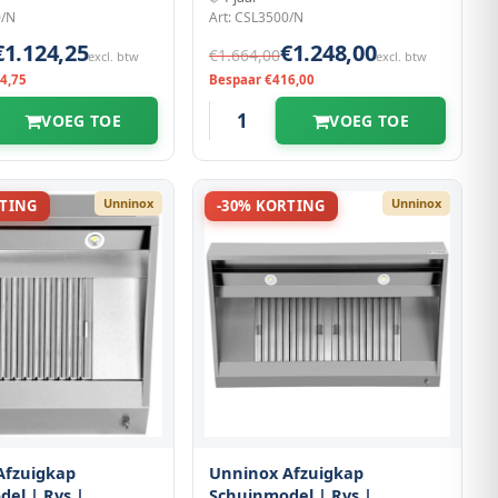
0/N
Art: CSL3500/N
€1.124,25
€1.248,00
€1.664,00
excl. btw
excl. btw
4,75
Bespaar €416,00
VOEG TOE
VOEG TOE
Unninox
Unninox
RTING
-30% KORTING
Afzuigkap
Unninox Afzuigkap
el | Rvs |
Schuinmodel | Rvs |