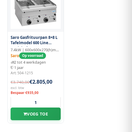
Saro Gasfrituurpan 8+8 L
Tafelmodel 600 Line
Model Gf66
7.4kW | 600x600x270(h)mm | RVS/Gietijzer
Saro
Op voorraad
2 tot 4 werkdagen
1 jaar
Art: 504-1215
€2.805,00
€3.740,00
excl. btw
Bespaar €935,00
VOEG TOE