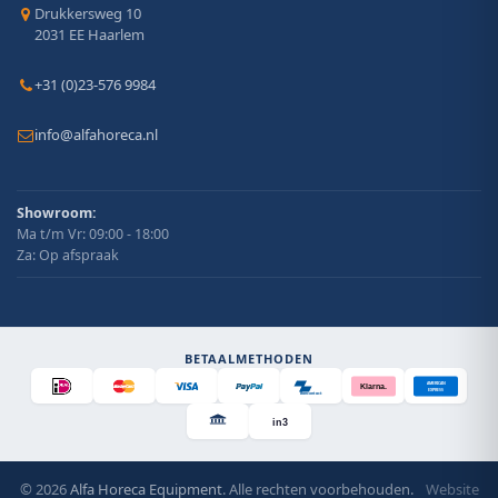
Drukkersweg 10
2031 EE Haarlem
+31 (0)23-576 9984
info@alfahoreca.nl
Showroom:
Ma t/m Vr: 09:00 - 18:00
Za: Op afspraak
BETAALMETHODEN
AMERICAN
Klarna.
EXPRESS
Bancontact
in3
© 2026
Alfa Horeca Equipment
. Alle rechten voorbehouden.
Website