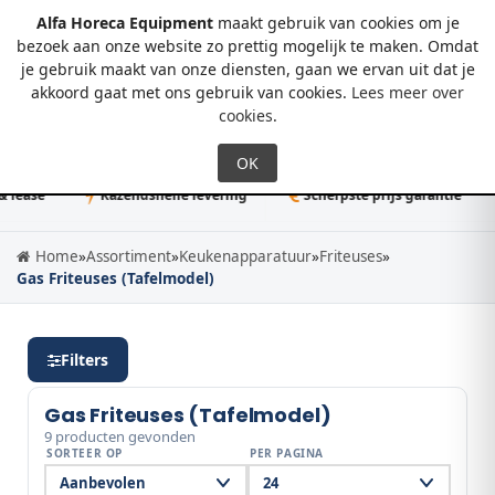
Alfa Horeca Equipment
maakt gebruik van cookies om je
bezoek aan onze website zo prettig mogelijk te maken. Omdat
je gebruik maakt van onze diensten, gaan we ervan uit dat je
0
akkoord gaat met ons gebruik van cookies.
Lees meer over
cookies
.
ase
Razendsnelle levering
Scherpste prijs garantie
Home
»
Assortiment
»
Keukenapparatuur
»
Friteuses
»
Gas Friteuses (Tafelmodel)
Filters
Gas Friteuses (Tafelmodel)
9 producten gevonden
SORTEER OP
PER PAGINA