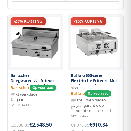
-25% KORTING
-15% KORTING
Bartscher
Buffalo 600-serie
Deegwaren-/visfriteuse |
Elektrische Friteuse Met
Serie BF | Gas | 20l |
Dubbele Tank, 2 x 8 Liter
Bartscher
Op voorraad
6kW
120°c/190°c | 14kw | Piëzo
Buffalo
Op voorraad
1-2 werkdagen
Ontsteking | Aftapkraan
1 jaar
1 tot 3 werkdagen
| 700x585x390(h)mm
Art: 1014113
2 jaar garantie op
onderdelen en arbeid
Art: CU477
€2.548,50
€910,34
€3.398,00
€1.070,99
excl. btw
excl. btw