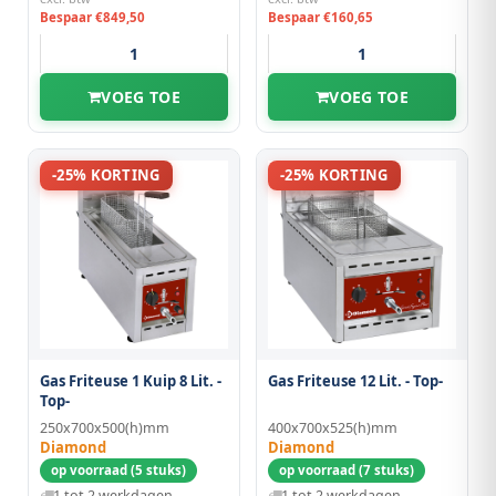
Bespaar €849,50
Bespaar €160,65
VOEG TOE
VOEG TOE
-25% KORTING
-25% KORTING
Gas Friteuse 1 Kuip 8 Lit. -
Gas Friteuse 12 Lit. - Top-
Top-
250x700x500(h)mm
400x700x525(h)mm
Diamond
Diamond
op voorraad (5 stuks)
op voorraad (7 stuks)
1 tot 2 werkdagen
1 tot 2 werkdagen