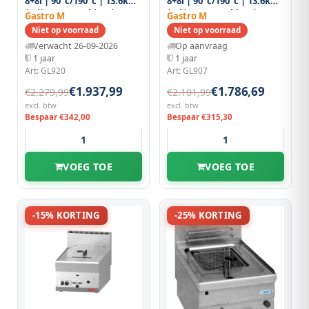
8+8l | 90°c/190°c | 13.6kw
8+8l | 90°c/190°c | 13.6kw
| Piëzo Ontsteking |
| Piëzo Ontsteking |
Gastro M
Gastro M
Aftapkran |
Aftapkranen |
Niet op voorraad
Niet op voorraad
700x650x280(h)mm
600x600x280(h)mm
Verwacht 26-09-2026
Op aanvraag
1 jaar
1 jaar
Art: GL920
Art: GL907
€1.937,99
€1.786,69
€2.279,99
€2.101,99
excl. btw
excl. btw
Bespaar €342,00
Bespaar €315,30
VOEG TOE
VOEG TOE
-15% KORTING
-25% KORTING