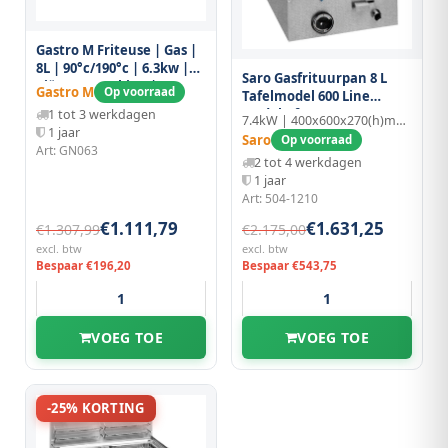
Gastro M Friteuse | Gas |
8L | 90°c/190°c | 6.3kw |
Saro Gasfrituurpan 8 L
Piëzo Ontsteking |
Gastro M
Op voorraad
Tafelmodel 600 Line
Aftapkraan |
Model Gf46
1 tot 3 werkdagen
7.4kW | 400x600x270(h)mm | RVS/Gietijzer
400x650x280(h)mm
1 jaar
Saro
Op voorraad
Art: GN063
2 tot 4 werkdagen
1 jaar
Art: 504-1210
€1.111,79
€1.631,25
€1.307,99
€2.175,00
excl. btw
excl. btw
Bespaar €196,20
Bespaar €543,75
VOEG TOE
VOEG TOE
-25% KORTING