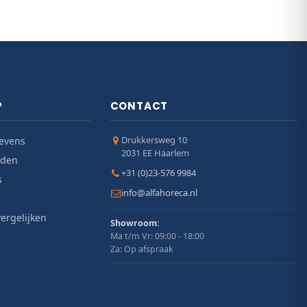
P
CONTACT
Drukkersweg 10
evens
2031 EE Haarlem
jden
+31 (0)23-576 9984
s
info@alfahoreca.nl
ergelijken
Showroom:
Ma t/m Vr: 09:00 - 18:00
Za: Op afspraak