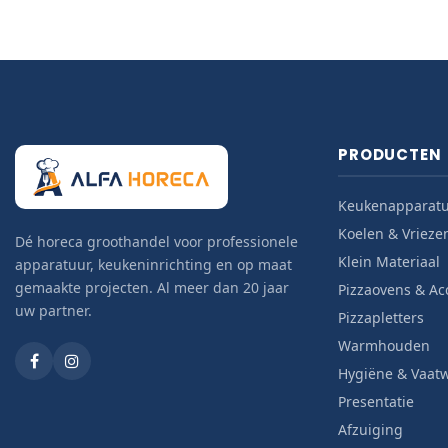
PRODUCTEN
Keukenapparat
Koelen & Vrieze
Dé horeca groothandel voor professionele
Klein Materiaal
apparatuur, keukeninrichting en op maat
gemaakte projecten. Al meer dan 20 jaar
Pizzaovens & Ac
uw partner.
Pizzapletters
Warmhouden
Hygiëne & Vaat
Presentatie
Afzuiging