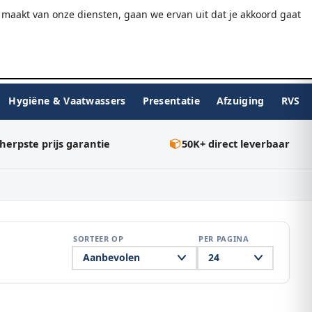
9.7/10
WebwinkelKeur
Gratis verzending v.a. €75
maakt van onze diensten, gaan we ervan uit dat je akkoord gaat
★★★★★
Inloggen
BESTELLEN
0
Hygiëne & Vaatwassers
Presentatie
Afzuiging
RVS
herpste prijs garantie
50K+ direct leverbaar
SORTEER OP
PER PAGINA