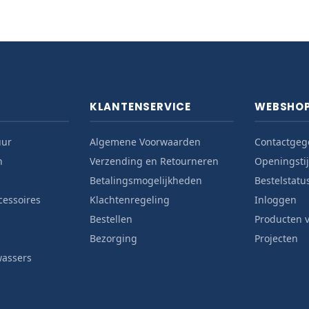
KLANTENSERVICE
WEBSHO
uur
Algemene Voorwaarden
Contactgeg
n
Verzending en Retourneren
Openingsti
Betalingsmogelijkheden
Bestelstatu
cessoires
Klachtenregeling
Inloggen
Bestellen
Producten v
Bezorging
Projecten
wassers