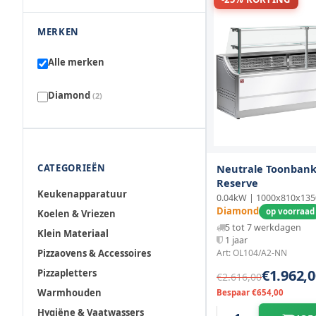
MERKEN
Alle merken
Diamond
(2)
CATEGORIEËN
Neutrale Toonbank
Reserve
Keukenapparatuur
0.04kW | 1000x810x13
Diamond
op voorraad
Koelen & Vriezen
5 tot 7 werkdagen
Klein Materiaal
1 jaar
Pizzaovens & Accessoires
Art: OL104/A2-NN
€1.962,0
Pizzapletters
€2.616,00
Warmhouden
Bespaar €654,00
Hygiëne & Vaatwassers