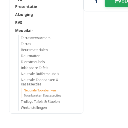
VOE
Presentatie
Afzuiging
RVS
Meubilair
Terrasverwarmers
Terras
Beursmaterialen
Deurmatten
Dienstmeubels
Inklapbare Tafels
Neutrale Buffetmeubels
Neutrale Toonbanken &
Kassasecties
Neutrale Toonbanken
Toonbanken Kassasecties
Trolleys Tafels & Stoelen
Winkelstellingen