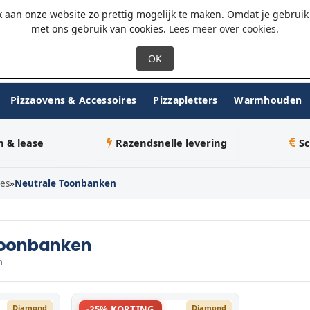
 - 18:00
WhatsApp
 aan onze website zo prettig mogelijk te maken. Omdat je gebruik 
met ons gebruik van cookies.
Lees meer over cookies
.
Pizzaovens & Accessoires
Pizzapletters
Warmhouden
n & lease
Razendsnelle levering
Sc
ies
»
Neutrale Toonbanken
Toonbanken
n
Diamond
Diamond
-25% KORTING