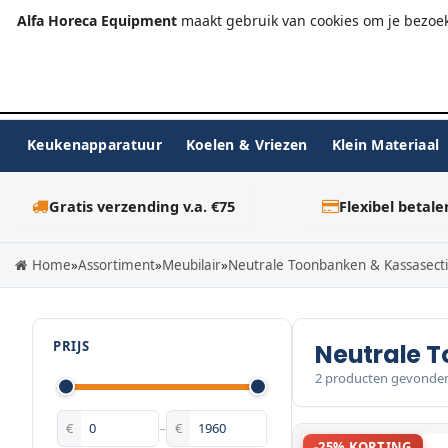
+31 (0)23-576 9984
info@alfahoreca.nl
Ma-Vr 09:00
Alfa Horeca Equipment
maakt gebruik van cookies om je bezoek
Keukenapparatuur
Koelen & Vriezen
Klein Materiaal
Gratis verzending v.a. €75
Flexibel betale
Home
»
Assortiment
»
Meubilair
»
Neutrale Toonbanken & Kassasect
PRIJS
Neutrale 
2 producten gevonde
€
–
€
-25% KORTING