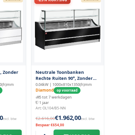
, Zonder
Neutrale Toonbanken
Rechte Ruiten 90°, Zonder
Reserve
50(h)mm
0.04kW | 1000x810x1350(h)mm
Diamond
op voorraad
5 tot 7 werkdagen
1 jaar
Art: OL104/B5-NN
0
€1.962,00
€2.616,00
excl. btw
excl. btw
Bespaar €654,00