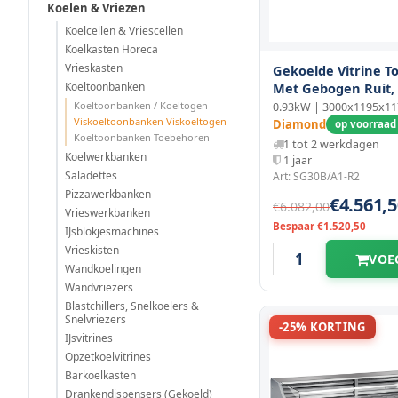
Koelen & Vriezen
Koelcellen & Vriescellen
Koelkasten Horeca
Vrieskasten
Gekoelde Vitrine 
Koeltoonbanken
Met Gebogen Ruit,
Sokkels
Koeltoonbanken / Koeltogen
0.93kW | 3000x1195x1
Viskoeltoonbanken Viskoeltogen
Diamond
op voorraad 
Koeltoonbanken Toebehoren
1 tot 2 werkdagen
Koelwerkbanken
1 jaar
Saladettes
Art: SG30B/A1-R2
Pizzawerkbanken
€4.561,5
€6.082,00
Vrieswerkbanken
Bespaar €1.520,50
IJsblokjesmachines
Vrieskisten
VOE
Wandkoelingen
Wandvriezers
Blastchillers, Snelkoelers &
Snelvriezers
-25% KORTING
IJsvitrines
Opzetkoelvitrines
Barkoelkasten
Drankendispensers (Gekoeld)