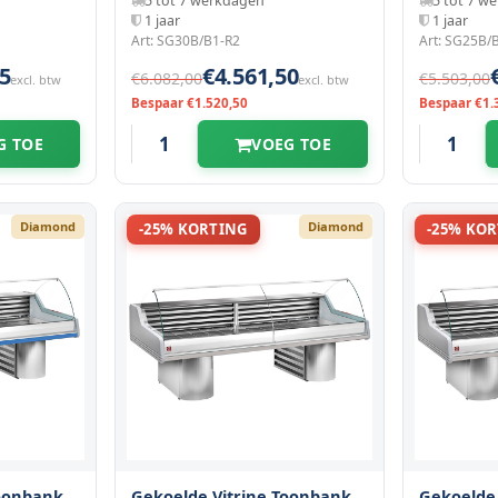
5 tot 7 werkdagen
5 tot 7 w
1 jaar
1 jaar
Art: SG30B/B1-R2
Art: SG25B/
5
€4.561,50
€6.082,00
€5.503,00
excl. btw
excl. btw
Bespaar €1.520,50
Bespaar €1.
G TOE
VOEG TOE
Diamond
Diamond
-25% KORTING
-25% KO
Toonbank
Gekoelde Vitrine Toonbank
Gekoelde