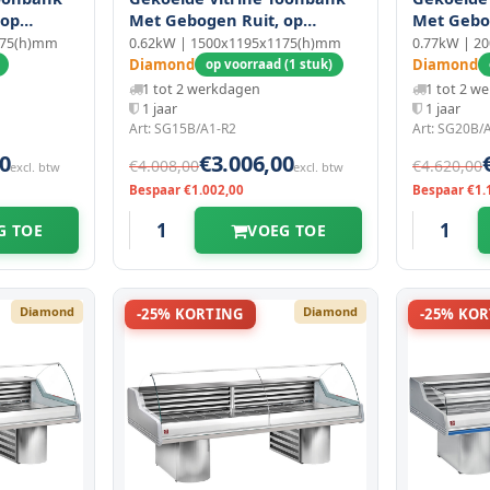
 op
Met Gebogen Ruit, op
Met Gebo
Sokkels
Sokkels
175(h)mm
0.62kW | 1500x1195x1175(h)mm
0.77kW | 2
Diamond
Diamond
op voorraad (1 stuk)
1 tot 2 werkdagen
1 tot 2 w
1 jaar
1 jaar
Art: SG15B/A1-R2
Art: SG20B/
0
€3.006,00
€4.008,00
€4.620,00
excl. btw
excl. btw
Bespaar €1.002,00
Bespaar €1.
G TOE
VOEG TOE
Diamond
Diamond
-25% KORTING
-25% KO