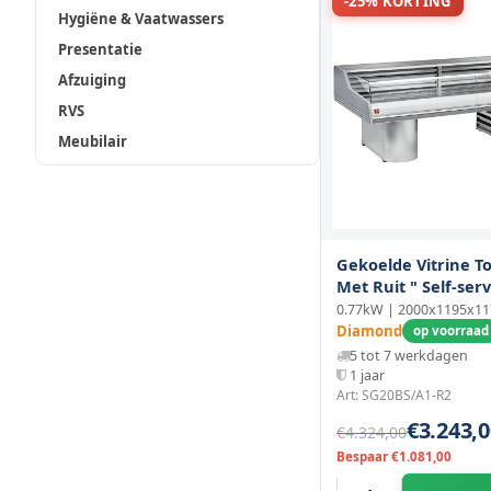
-25% KORTING
Hygiëne & Vaatwassers
Presentatie
Afzuiging
RVS
Meubilair
Gekoelde Vitrine 
Met Ruit " Self-serv
Sokkels
0.77kW | 2000x1195x1
Diamond
op voorraad
5 tot 7 werkdagen
1 jaar
Art: SG20BS/A1-R2
€3.243,0
€4.324,00
Bespaar €1.081,00