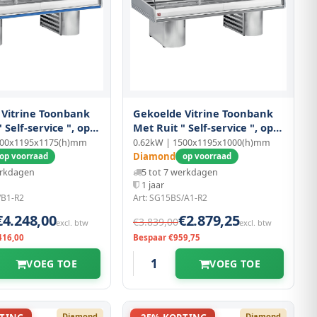
 Vitrine Toonbank
Gekoelde Vitrine Toonbank
 Self-service ", op
Met Ruit " Self-service ", op
Sokkels
000x1195x1175(h)mm
0.62kW | 1500x1195x1000(h)mm
Diamond
op voorraad
op voorraad
erkdagen
5 tot 7 werkdagen
1 jaar
/B1-R2
Art: SG15BS/A1-R2
€4.248,00
€2.879,25
€3.839,00
excl. btw
excl. btw
416,00
Bespaar €959,75
VOEG TOE
VOEG TOE
Diamond
Diamond