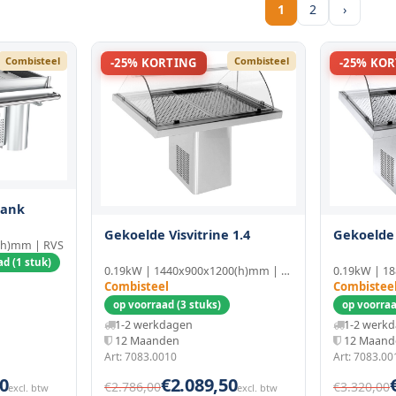
1
2
›
Combisteel
Combisteel
-25% KORTING
-25% KO
bank
Gekoelde Visvitrine 1.4
Gekoelde 
(h)mm | RVS
d (1 stuk)
0.19kW | 1440x900x1200(h)mm | RVS/Glas
Combisteel
Combistee
op voorraad (3 stuks)
op voorraa
1-2 werkdagen
1-2 werk
12 Maanden
12 Maand
Art: 7083.0010
Art: 7083.00
0
€2.089,50
€2.786,00
€3.320,00
excl. btw
excl. btw