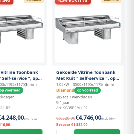
RTING
-25% KORTING
 Vitrine Toonbank
Gekoelde Vitrine Toonbank
 Self-service ", op
Met Ruit " Self-service ", op
Sokkels
000x1195x1175(h)mm
1.05kW | 3500x1195x1175(h)mm
Diamond
op voorraad
op voorraad
erkdagen
5 tot 7 werkdagen
1 jaar
/A1-R2
Art: SG35BS/A1-R2
€4.248,00
€4.746,00
€6.328,00
excl. btw
excl. btw
416,00
Bespaar €1.582,00