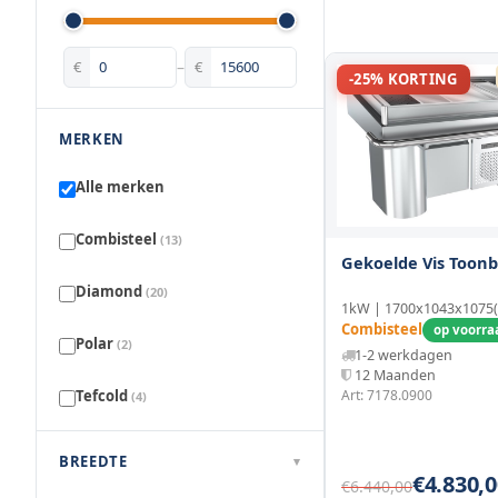
€
–
€
-25% KORTING
MERKEN
Alle merken
Combisteel
(13)
Gekoelde Vis Toon
Diamond
(20)
1kW | 1700x1043x1075
Combisteel
op voorraa
Polar
(2)
1-2 werkdagen
12 Maanden
Tefcold
Art: 7178.0900
(4)
BREEDTE
▾
€4.830,0
€6.440,00