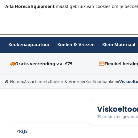
+31 (0)23-576 9984
info@alfahoreca.nl
Ma-Vr 09:00
Alfa Horeca Equipment
maakt gebruik van cookies om je bezoek
Keukenapparatuur
Koelen & Vriezen
Klein Materiaal
Gratis verzending v.a. €75
Flexibel betale
Home
»
Assortiment
»
Koelen & Vriezen
»
Koeltoonbanken
»
Viskoelt
Viskoelto
39 producten gevond
PRIJS