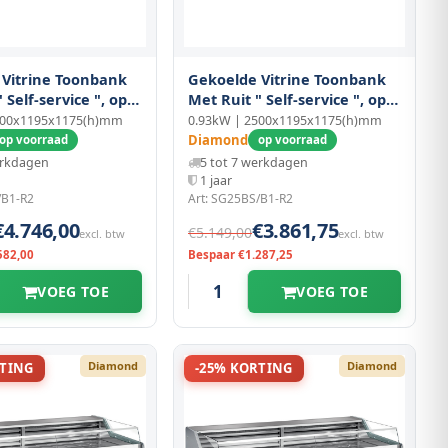
 Vitrine Toonbank
Gekoelde Vitrine Toonbank
 Self-service ", op
Met Ruit " Self-service ", op
Sokkels
500x1195x1175(h)mm
0.93kW | 2500x1195x1175(h)mm
Diamond
op voorraad
op voorraad
erkdagen
5 tot 7 werkdagen
1 jaar
/B1-R2
Art: SG25BS/B1-R2
€4.746,00
€3.861,75
€5.149,00
excl. btw
excl. btw
582,00
Bespaar €1.287,25
VOEG TOE
VOEG TOE
Diamond
Diamond
RTING
-25% KORTING