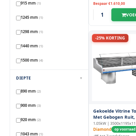
915 mm
(1)
Bespaar €1.610,00
VOE
1245 mm
(1)
1298 mm
(1)
-25% KORTING
1440 mm
(1)
1500 mm
(4)
1700 mm
(1)
DIEPTE
▾
1800 mm
(1)
890 mm
(2)
1880 mm
(2)
900 mm
(3)
Gekoelde Vitrine 
Met Gebogen Ruit,
1923 mm
(1)
920 mm
(2)
Sokkels
1.05kW | 3500x1195x1
Diamond
op voorraad
1945 mm
(1)
1043 mm
(1)