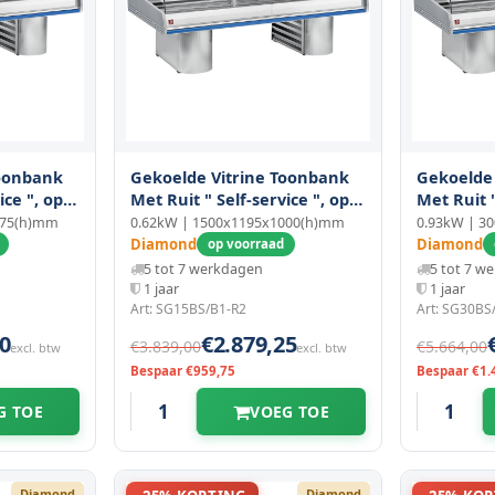
Toonbank
Gekoelde Vitrine Toonbank
Gekoelde
ice ", op
Met Ruit " Self-service ", op
Met Ruit "
Sokkels
Sokkels
175(h)mm
0.62kW | 1500x1195x1000(h)mm
0.93kW | 3
Diamond
Diamond
op voorraad
5 tot 7 werkdagen
5 tot 7 w
1 jaar
1 jaar
Art: SG15BS/B1-R2
Art: SG30BS
0
€2.879,25
€3.839,00
€5.664,00
excl. btw
excl. btw
Bespaar €959,75
Bespaar €1.
G TOE
VOEG TOE
Diamond
Diamond