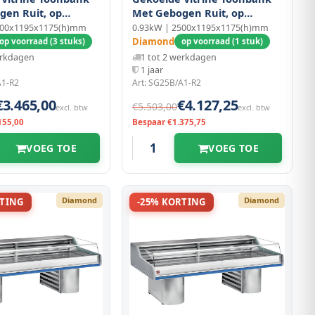
gen Ruit, op
Met Gebogen Ruit, op
Sokkels
000x1195x1175(h)mm
0.93kW | 2500x1195x1175(h)mm
Diamond
op voorraad (3 stuks)
op voorraad (1 stuk)
erkdagen
1 tot 2 werkdagen
1 jaar
A1-R2
Art: SG25B/A1-R2
€3.465,00
€4.127,25
€5.503,00
excl. btw
excl. btw
155,00
Bespaar €1.375,75
VOEG TOE
VOEG TOE
Diamond
Diamond
RTING
-25% KORTING