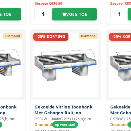
Bespaar €696,50
Bespaar €83
G TOE
VOEG TOE
Diamond
Diamond
-25% KORTING
-25% KO
Toonbank
Gekoelde Vitrine Toonbank
Gekoelde
 op
Met Gebogen Ruit, op
Met Gebo
Sokkels
Sokkels
175(h)mm
0.93kW | 3000x1195x1175(h)mm
0.93kW | 2
Diamond
Diamond
op voorraad