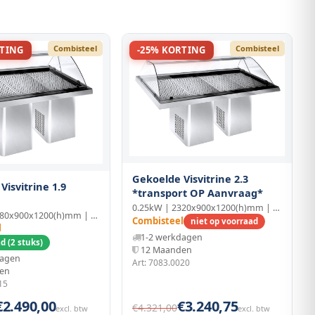
Combisteel
Combisteel
RTING
-25% KORTING
Gekoelde Visvitrine 2.3
Visvitrine 1.9
*transport OP Aanvraag*
0.25kW | 2320x900x1200(h)mm | RVS/Glas
0.19kW | 1880x900x1200(h)mm | RVS/Glas
Combisteel
niet op voorraad
l
1-2 werkdagen
d (2 stuks)
12 Maanden
dagen
Art: 7083.0020
en
15
€2.490,00
€3.240,75
€4.321,00
excl. btw
excl. btw