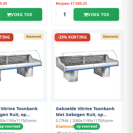
0,00
Bespaar €1.080,25
VOEG TOE
VOEG TOE
Diamond
Diamond
RTING
-25% KORTING
 Vitrine Toonbank
Gekoelde Vitrine Toonbank
gen Ruit, op
Met Gebogen Ruit, op
Sokkels
500x1195x1175(h)mm
0.77kW | 2000x1195x1175(h)mm
Diamond
op voorraad
op voorraad