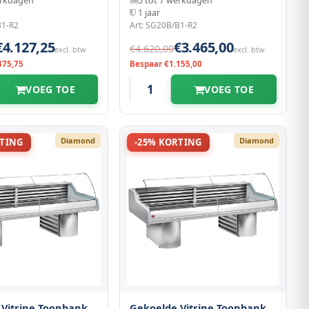
erkdagen
5 tot 7 werkdagen
1 jaar
B1-R2
Art: SG20B/B1-R2
€4.127,25
€3.465,00
€4.620,00
excl. btw
excl. btw
375,75
Bespaar €1.155,00
VOEG TOE
VOEG TOE
Diamond
Diamond
RTING
-25% KORTING
 Vitrine Toonbank
Gekoelde Vitrine Toonbank