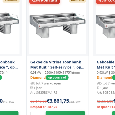
-25% KORTING
-25% KO
Toonbank
Gekoelde Vitrine Toonbank
Gekoelde
ice ", op
Met Ruit " Self-service ", op
Met Ruit "
Sokkels
Sokkels
175(h)mm
0.93kW | 2500x1195x1175(h)mm
0.93kW | 3
Diamond
Diamond
op voorraad
5 tot 7 werkdagen
5 tot 7 w
1 jaar
1 jaar
Art: SG25BS/A1-R2
Art: SG30BS
0
€3.861,75
€5.149,00
€5.664,00
excl. btw
excl. btw
Bespaar €1.287,25
Bespaar €1.