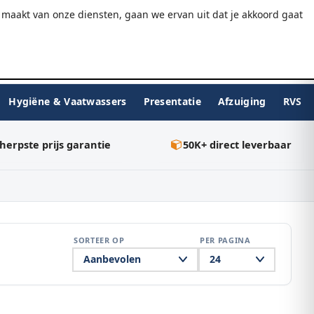
9.7/10
WebwinkelKeur
Gratis verzending v.a. €75
maakt van onze diensten, gaan we ervan uit dat je akkoord gaat
★★★★★
Inloggen
BESTELLEN
0
Hygiëne & Vaatwassers
Presentatie
Afzuiging
RVS
herpste prijs garantie
50K+ direct leverbaar
SORTEER OP
PER PAGINA