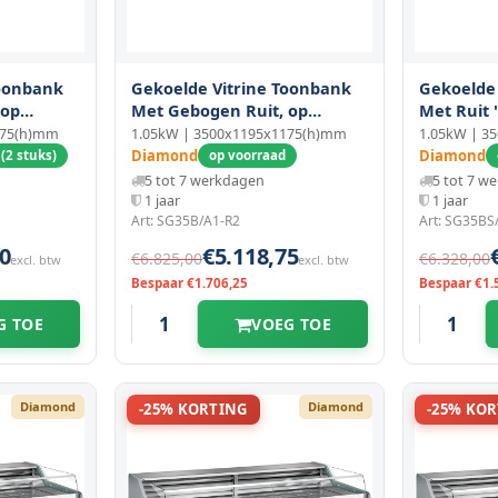
Toonbank
Gekoelde Vitrine Toonbank
Gekoelde
 op
Met Gebogen Ruit, op
Met Ruit "
Sokkels
Sokkels
175(h)mm
1.05kW | 3500x1195x1175(h)mm
1.05kW | 3
Diamond
Diamond
(2 stuks)
op voorraad
5 tot 7 werkdagen
5 tot 7 w
1 jaar
1 jaar
Art: SG35B/A1-R2
Art: SG35BS
0
€5.118,75
€6.825,00
€6.328,00
excl. btw
excl. btw
Bespaar €1.706,25
Bespaar €1.
G TOE
VOEG TOE
Diamond
Diamond
-25% KORTING
-25% KO