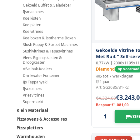
Gekoeld Buffet & Saladebar
IJsmachines
Koelkisten
Koelplaten
Koelvitrines
Koelboxen & Isotherme Boxen
Slush Puppy & Sorbet Machines
Gekoelde Vitrine 
Sushivitrines & Tapasvitrines
Met Ruit " Self-serv
Vlees Rijpingskasten &
Sokkels
Droogkasten
0.77kW | 2000x1195x1
Afvalbak-Koelers
Diamond
op voorraad
Drinkwater Fonteinen
5 tot 7 werkdagen
1 jaar
IJs Teppanyaki
Art: SG20BS/B1-R2
IJscrushers
Vriesvitrines
€3.243,0
€4.324,00
Supermarkt
Bespaar €1.081,00
Klein Materiaal
VOE
Pizzaovens & Accessoires
Pizzapletters
Warmhouden