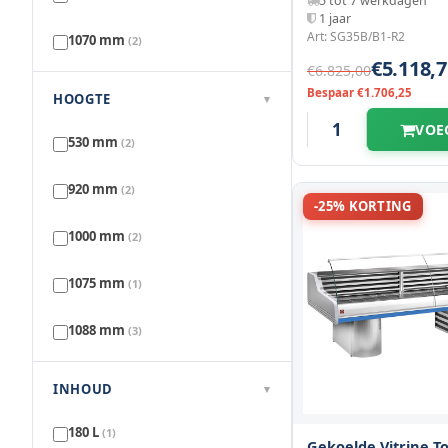
5 tot 7 werkdagen
1 jaar
2000 mm
(4)
Art: SG35B/B1-R2
1070 mm
(2)
€5.118,7
€6.825,00
2320 mm
(2)
1095 mm
(2)
Bespaar €1.706,25
HOOGTE
▾
2490 mm
(1)
VOE
1130 mm
(4)
530 mm
(2)
2500 mm
(4)
1195 mm
(20)
920 mm
(2)
-25% KORTING
2548 mm
(1)
1630 mm
(1)
1000 mm
(2)
2570 mm
(1)
1710 mm
(1)
1075 mm
(1)
2870 mm
(1)
1760 mm
(1)
1088 mm
(3)
3000 mm
(4)
1175 mm
(18)
INHOUD
▾
3050 mm
(1)
1190 mm
(4)
180 L
(1)
Gekoelde Vitrine 