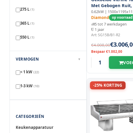
3500 mm
(4)
Met Gebogen Ruit,
1200 mm
(6)
275 L
(1)
Sokkels
0.62kW | 1500x1195x1
3798 mm
(1)
Diamond
op voorraad
1250 mm
(1)
365 L
(1)
5 tot 7 werkdagen
1 jaar
3820 mm
(1)
Art: SG15B/B1-R2
550 L
(1)
€3.006,0
€4.008,00
Bespaar €1.002,00
VERMOGEN
▾
VOE
< 1 kW
(22)
-25% KORTING
1-3 kW
(10)
CATEGORIEËN
Keukenapparatuur