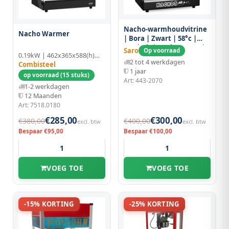
Nacho-warmhoudvitrine
Nacho Warmer
| Bora | Zwart | 58°c |
Statisch | 0.47kw (230v) |
Saro
Op voorraad
0.19kW | 462x365x588(h)mm | Glas
462x357x588(h)mm
2 tot 4 werkdagen
Combisteel
1 jaar
op voorraad (15 stuks)
Art: 443-2070
1-2 werkdagen
12 Maanden
Art: 7518.0180
€285,00
€300,00
€380,00
€400,00
excl. btw
excl. btw
Bespaar €95,00
Bespaar €100,00
VOEG TOE
VOEG TOE
-15% KORTING
-25% KORTING