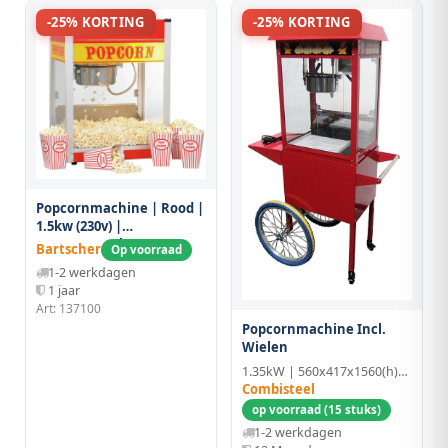
-25% KORTING
-25% KORTING
Popcornmachine | Rood |
1.5kw (230v) |
518x418x672(h)mm
Bartscher
Op voorraad
1-2 werkdagen
1 jaar
Art: 137100
Popcornmachine Incl.
Wielen
1.35kW | 560x417x1560(h)mm
Combisteel
op voorraad (15 stuks)
1-2 werkdagen