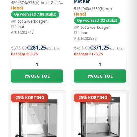
Met Kar
420x574x778(h)mm | Glas/Aluminium
Hendi
515x940x1550(h)mm
Hendi
Op voorraad (188 stuks)
Op voorraad (32 stuks)
1 tot 2 werkdagen
1 jaar
1 tot 2 werkdagen
Art: H282748
1 jaar
Art: H282830
€281,25
€371,25
€375,00
€495,00
excl. btw
excl. btw
Bespaar €93,75
Bespaar €123,75
VOEG TOE
VOEG TOE
-25% KORTING
-25% KORTING