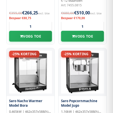
12 Maanden
Art: 7455.0815
€266,25
€510,00
€355,00
€680,00
excl. btw
excl. btw
Bespaar €88,75
Bespaar €170,00
VOEG TOE
VOEG TOE
-25% KORTING
-25% KORTING
Saro Nacho Warmer
Saro Popcornmachine
Model Bora
Model Jugo
0.465kW | 462x357x588(h)mm
1.16kW | 462x357x588(h)mm