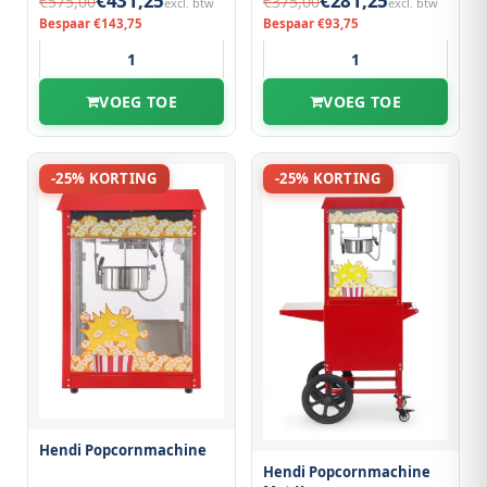
€431,25
€281,25
€575,00
€375,00
excl. btw
excl. btw
Bespaar €143,75
Bespaar €93,75
VOEG TOE
VOEG TOE
-25% KORTING
-25% KORTING
Hendi Popcornmachine
Hendi Popcornmachine