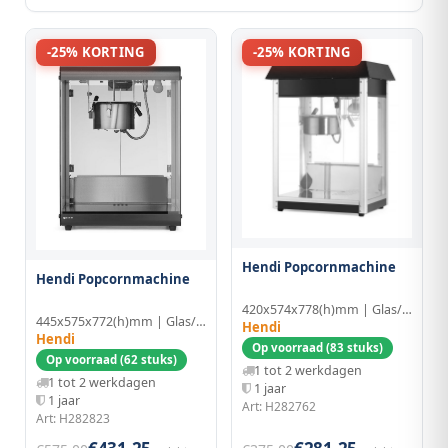
-25% KORTING
-25% KORTING
Hendi Popcornmachine
Hendi Popcornmachine
420x574x778(h)mm | Glas/Aluminium
445x575x772(h)mm | Glas/Aluminium
Hendi
Hendi
Op voorraad (83 stuks)
Op voorraad (62 stuks)
1 tot 2 werkdagen
1 tot 2 werkdagen
1 jaar
1 jaar
Art: H282762
Art: H282823