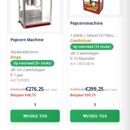
Popcornmachine
1.35kW | 560x417x770(h)mm
Popcorn Machine
Combisteel
op voorraad (15 stuks)
50x40x69(h)mm
1-2 werkdagen
Emga
12 Maanden
Op voorraad (5+ stuks)
Art: 7455.0810
1 tot 2 werkdagen
1 jaar
Art: 537005
€276,25
€299,25
€325,00
€399,00
excl. btw
excl. btw
Bespaar €48,75
Bespaar €99,75
VOEG TOE
VOEG TOE