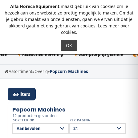
Alfa Horeca Equipment
maakt gebruik van cookies om je
bezoek aan onze website zo prettig mogelijk te maken. Omdat
je gebruik maakt van onze diensten, gaan we ervan uit dat je
0
akkoord gaat met ons gebruik van cookies.
Lees meer over
cookies
.
Razendsnelle levering
Scherpste prijs garantie
50K+
Assortiment
»
Overig
»
Popcorn Machines
Filters
Popcorn Machines
12 producten gevonden
SORTEER OP
PER PAGINA