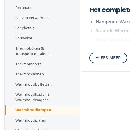
Rechauds
Het comple
Sauzen Verwarmer
Hangende War
Soepketels
Staande Warm
Sous-vide
Losse Warmho
Thermoboxen &
Infraroodtechnie
Transportcontainers
LEES MEER
Bekijk alle subcate
Thermometers
hangende of staand
Thermoskannen
Warmhoudbuffetten
Warmhoudkasten &
Warmhoudwagens
Warmhoudlampen
Warmhoudplaten