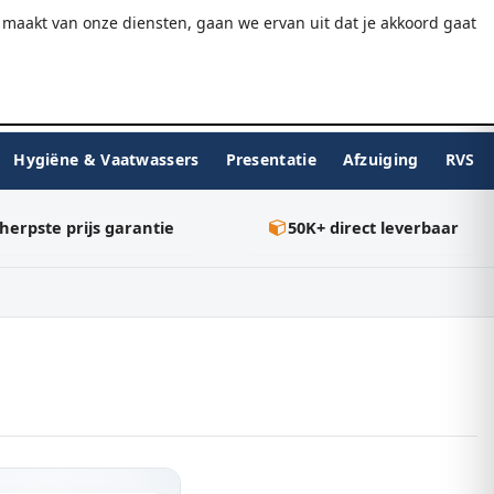
9.7/10
WebwinkelKeur
Gratis verzending v.a. €75
maakt van onze diensten, gaan we ervan uit dat je akkoord gaat
★★★★★
Inloggen
BESTELLEN
0
Hygiëne & Vaatwassers
Presentatie
Afzuiging
RVS
herpste prijs garantie
50K+ direct leverbaar