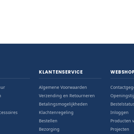
KLANTENSERVICE
WEBSHO
uur
Algemene Voorwaarden
Contactgeg
n
Verzending en Retourneren
Openingsti
Betalingsmogelijkheden
Bestelstatu
cessoires
Klachtenregeling
Inloggen
Bestellen
Producten v
Bezorging
Projecten