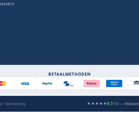
wassers
BETAALMETHODEN
AMERICAN
Klarna.
EXPRESS
Bancontact
oor
TasHosting
9.7
/10 — Webwin
★★★★★