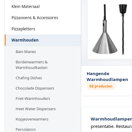
Klein Materiaal
Pizzaovens & Accessoires
Pizzapletters
Warmhouden
Bain Maries
Bordenwarmers &
Warmhoudkasten
Hangende
Chafing Dishes
Warmhoudlampen
68 producten
Chocolade Dispensers
Friet-Warmhouders
Heet Water Dispensers
Warmhoudlampe
Kopjesverwarmers
presentatie. Restaur
Percolators