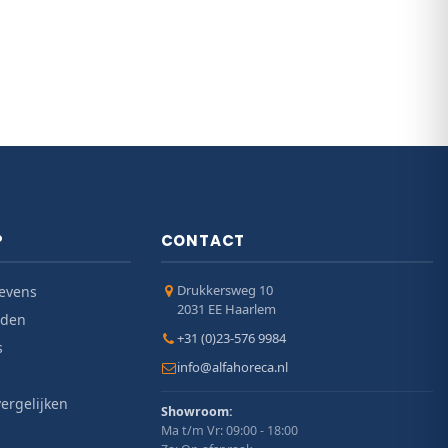
P
CONTACT
Drukkersweg 10
evens
2031 EE Haarlem
jden
+31 (0)23-576 9984
s
info@alfahoreca.nl
ergelijken
Showroom:
Ma t/m Vr: 09:00 - 18:00