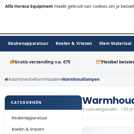
+31 (0)23-576 9984
info@alfahoreca.nl
Ma-Vr 09:00
Alfa Horeca Equipment
maakt gebruik van cookies om je bezoek
Keukenapparatuur
Koelen & Vriezen
Klein Materiaal
Gratis verzending v.a. €75
Flexibel betale
Assortiment
»
Warmhouden
»
Warmhoudlampen
Warmhou
CATEGORIEËN
3 subcategorieën · 130 p
Keukenapparatuur
Koelen & Vriezen