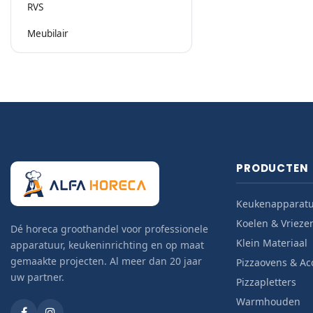
RVS
Meubilair
PRODUCTEN
Keukenapparat
Koelen & Vrieze
Dé horeca groothandel voor professionele
Klein Materiaal
apparatuur, keukeninrichting en op maat
gemaakte projecten. Al meer dan 20 jaar
Pizzaovens & Ac
uw partner.
Pizzapletters
Warmhouden