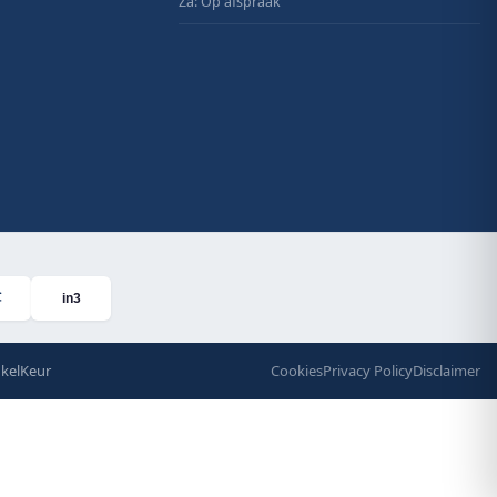
Za: Op afspraak
in3
kelKeur
Cookies
Privacy Policy
Disclaimer