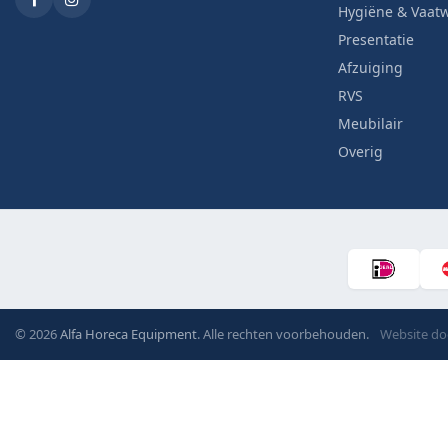
Hygiëne & Vaat
Presentatie
Afzuiging
RVS
Meubilair
Overig
© 2026
Alfa Horeca Equipment
. Alle rechten voorbehouden.
Website d