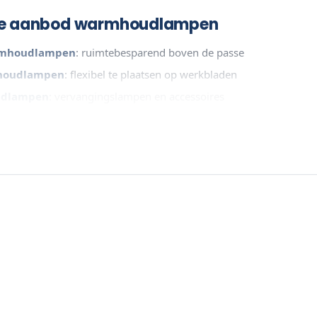
te aanbod warmhoudlampen
mhoudlampen
: ruimtebesparend boven de passe
houdlampen
: flexibel te plaatsen op werkbladen
udlampen
: vervangingslampen en accessoires
k die warmte gericht op het gerecht afgeeft
gorieën warmhoudlampen en vind de oplossing die past bij uw do
e modellen.