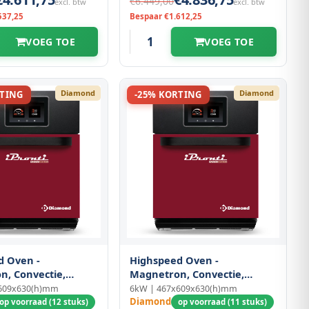
€6.449,00
excl. btw
excl. btw
537,25
Bespaar €1.612,25
VOEG TOE
VOEG TOE
Diamond
Diamond
RTING
-25% KORTING
d Oven -
Highspeed Oven -
n, Convectie,
Magnetron, Convectie,
Combi.
609x630(h)mm
6kW | 467x609x630(h)mm
Diamond
op voorraad (12 stuks)
op voorraad (11 stuks)