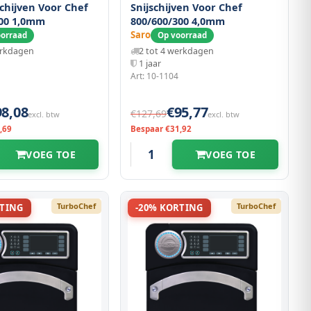
schijven Voor Chef
Snijschijven Voor Chef
300 1,0mm
800/600/300 4,0mm
Saro
oorraad
Op voorraad
erkdagen
2 tot 4 werkdagen
1 jaar
Art: 10-1104
98,08
€95,77
€127,69
excl. btw
excl. btw
,69
Bespaar €31,92
VOEG TOE
VOEG TOE
TurboChef
TurboChef
RTING
-20% KORTING