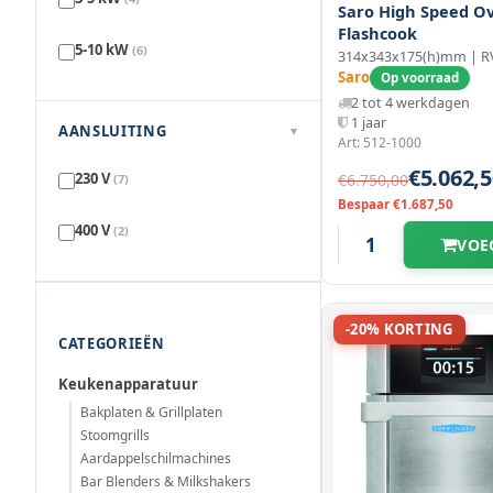
Saro High Speed O
Flashcook
635 mm
(3)
5-10 kW
(6)
314x343x175(h)mm | RV
Saro
Op voorraad
2 tot 4 werkdagen
1 jaar
AANSLUITING
▾
Art: 512-1000
€5.062,5
230 V
€6.750,00
(7)
Bespaar €1.687,50
400 V
(2)
VOE
-20% KORTING
CATEGORIEËN
Keukenapparatuur
Bakplaten & Grillplaten
Stoomgrills
Aardappelschilmachines
Bar Blenders & Milkshakers