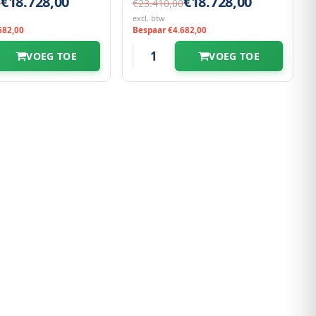
€18.728,00
€18.728,00
0
€23.410,00
excl. btw
682,00
Bespaar €4.682,00
VOEG TOE
VOEG TOE