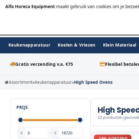
+31 (0)23-576 9984
info@alfahoreca.nl
Ma-Vr 09:00
Alfa Horeca Equipment
maakt gebruik van cookies om je bezoek
Keukenapparatuur
Koelen & Vriezen
Klein Materiaal
Gratis verzending v.a. €75
Flexibel betale
Assortiment
»
Keukenapparatuur
»
High Speed Ovens
PRIJS
High Spee
22 producten gevond
€
–
€
-15% KORTING