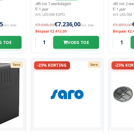
(h)mm
5 tot 7 werkdagen
1 tot 2 w
1 jaar
1 jaar
Art: LKS/3M-EXPO
Art: LKS/3M
5
€7.236,00
€9.648,00
€9.889,00
excl. btw
excl. btw
Bespaar €2.412,00
Bespaar €2.
G TOE
VOEG TOE
Saro
Saro
-25% KORTING
-25% KO