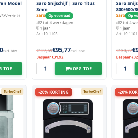
ven Model
Saro Snijschijf | Saro Titus |
Saro Snij
3mm
800/600/
Saro
Saro
S/Verzinkt
Op voorraad
Op v
2 tot 4 werkdagen
2 tot 4 w
1 jaar
1 jaar
Art: 10-1103
Art: 10-1101
0
€95,77
€
€127,69
€130,77
excl. btw
excl. btw
Bespaar €31,92
Bespaar €32
G TOE
VOEG TOE
TurboChef
TurboChef
-20% KORTING
-20% KO