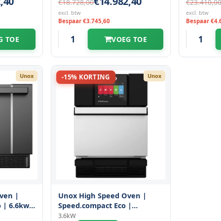
,40
€14.982,40
€18.728,00
€23.410,0
excl. btw
excl. btw
Bespaar €3.745,60
Bespaar €4.
G TOE
VOEG TOE
Unox
Unox
-15% KORTING
ven |
Unox High Speed Oven |
 | 6.6kw |
Speed.compact Eco |
Elektrisch | 30°c/280°c |
3.6kW