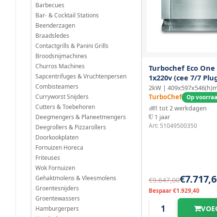
Barbecues
Bar- & Cocktail Stations
Beenderzagen
Braadsledes
Contactgrills & Panini Grills
Broodsnijmachines
Churros Machines
Turbochef Eco One
Sapcentrifuges & Vruchtenpersen
1x220v (cee 7/7 Plu
Combisteamers
2kW | 409x597x546(h
Curryworst Snijders
TurboChef
Op voorra
Cutters & Toebehoren
1 tot 2 werkdagen
Deegmengers & Planeetmengers
1 jaar
Art: 51049500350
Deegrollers & Pizzarollers
Doorkookplaten
Fornuizen Horeca
Friteuses
Wok Fornuizen
€7.717,6
Gehaktmolens & Vleesmolens
€9.647,00
Groentesnijders
Bespaar €1.929,40
Groentewassers
VOE
Hamburgerpers