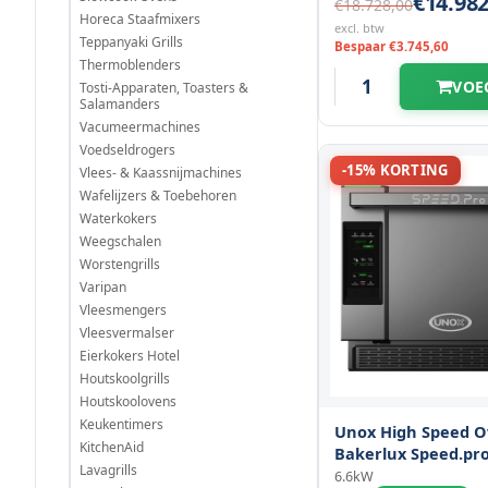
€14.982
€18.728,00
Horeca Staafmixers
excl. btw
Teppanyaki Grills
Bespaar €3.745,60
Thermoblenders
VOE
Tosti-Apparaten, Toasters &
Salamanders
Vacumeermachines
Voedseldrogers
-15% KORTING
Vlees- & Kaassnijmachines
Wafelijzers & Toebehoren
Waterkokers
Weegschalen
Worstengrills
Varipan
Vleesmengers
Vleesvermalser
Eierkokers Hotel
Houtskoolgrills
Houtskoolovens
Keukentimers
Unox High Speed O
KitchenAid
Bakerlux Speed.pro
Lavagrills
Touchscreen |
6.6kW