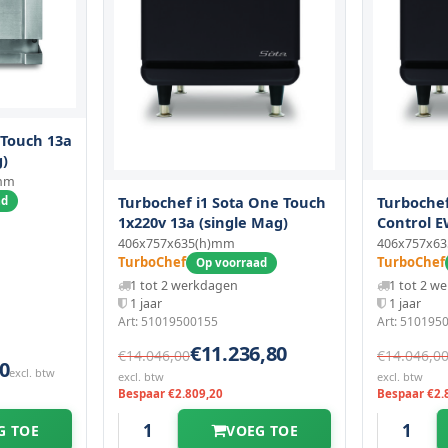
 Touch 13a
g)
)mm
Turbochef i1 Sota One Touch
Turbochef
ad
1x220v 13a (single Mag)
Control E
406x757x635(h)mm
406x757x6
TurboChef
TurboChef
Op voorraad
1 tot 2 werkdagen
1 tot 2 w
1 jaar
1 jaar
Art: 51019500155
Art: 510195
€11.236,80
€14.046,00
€14.046,0
0
excl. btw
excl. btw
excl. btw
Bespaar €2.809,20
Bespaar €2.
G TOE
VOEG TOE