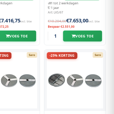
erkdagen
1 tot 2 werkdagen
1 jaar
Art: LKS/6T
€7.416,75
€7.653,00
€10.204,00
excl. btw
excl. btw
472,25
Bespaar €2.551,00
VOEG TOE
VOEG TOE
Saro
Saro
RTING
-25% KORTING