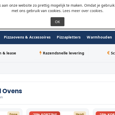
 - 18:00
WhatsApp
 aan onze website zo prettig mogelijk te maken. Omdat je gebruik 
met ons gebruik van cookies.
Lees meer over cookies
.
Pizzaovens & Accessoires
Pizzapletters
Warmhouden
n & lease
Razendsnelle levering
Sc
d Ovens
en
Emga
Hendi
-25% KORTING
-25% KO