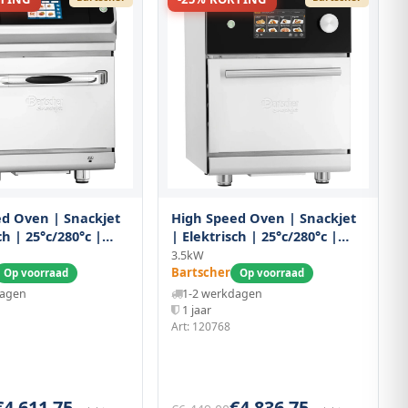
d Oven | Snackjet
High Speed Oven | Snackjet
ch | 25°c/280°c |
| Elektrisch | 25°c/280°c |
t + Magnetron |
Hetelucht + Magnetron |
3.5kW
0v) | Touchscreen +
3.5kw (230v) | Touchscreen +
Bartscher
Op voorraad
Op voorraad
0x670x615(h)mm
Usb | 465x675x615(h)mm
dagen
1-2 werkdagen
1 jaar
Art: 120768
€4.611,75
€4.836,75