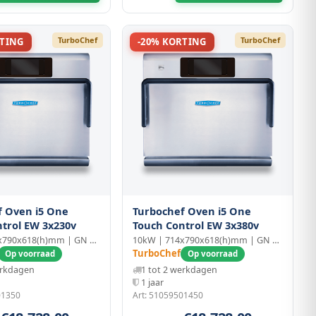
TurboChef
TurboChef
RTING
-20% KORTING
f Oven i5 One
Turbochef Oven i5 One
trol EW 3x230v
Touch Control EW 3x380v
10kW | 714x790x618(h)mm | GN 1/1
10kW | 714x790x618(h)mm | GN 1/1
TurboChef
Op voorraad
Op voorraad
erkdagen
1 tot 2 werkdagen
1 jaar
01350
Art: 51059501450