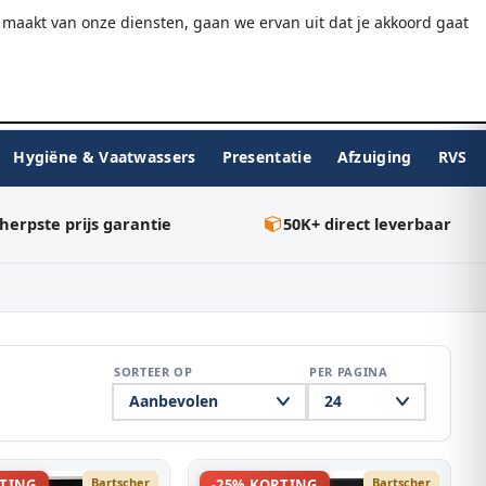
9.7/10
WebwinkelKeur
Gratis verzending v.a. €75
maakt van onze diensten, gaan we ervan uit dat je akkoord gaat
★★★★★
Inloggen
BESTELLEN
0
Hygiëne & Vaatwassers
Presentatie
Afzuiging
RVS
herpste prijs garantie
50K+ direct leverbaar
SORTEER OP
PER PAGINA
Bartscher
Bartscher
RTING
-25% KORTING