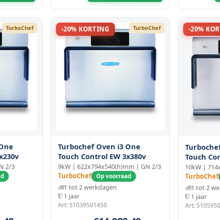
TurboChef
TurboChef
-20% KORTING
-20% KO
 One
Turbochef Oven i3 One
Turboche
x230v
Touch Control EW 3x380v
Touch Con
N 2/3
9kW | 622x794x540(h)mm | GN 2/3
TurboChef
TurboChef
ad
Op voorraad
1 tot 2 werkdagen
1 tot 2 w
1 jaar
1 jaar
Art: 51039501450
Art: 510595