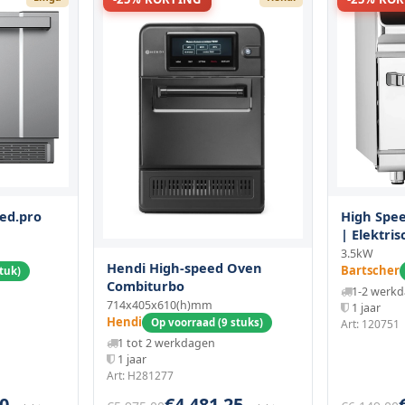
ed.pro
High Spee
| Elektris
Heteluch
3.5kW
Hendi High-speed Oven
3.5kw (23
Bartscher
tuk)
Combiturbo
Usb | 46
1-2 werk
714x405x610(h)mm
1 jaar
Hendi
Op voorraad (9 stuks)
Art: 120751
1 tot 2 werkdagen
1 jaar
Art: H281277
0
€4.481,25