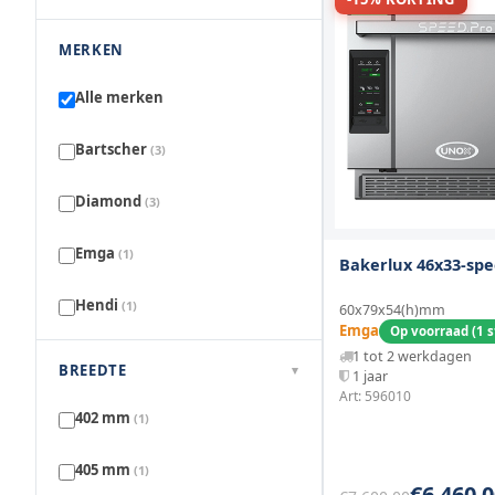
MERKEN
Alle merken
Bartscher
(3)
Diamond
(3)
Emga
(1)
Bakerlux 46x33-spe
Hendi
(1)
60x79x54(h)mm
Emga
Op voorraad (1 s
Saro
1 tot 2 werkdagen
(4)
BREEDTE
▾
1 jaar
Art: 596010
TurboChef
(8)
402 mm
(1)
Unox
(2)
405 mm
(1)
€6.460,0