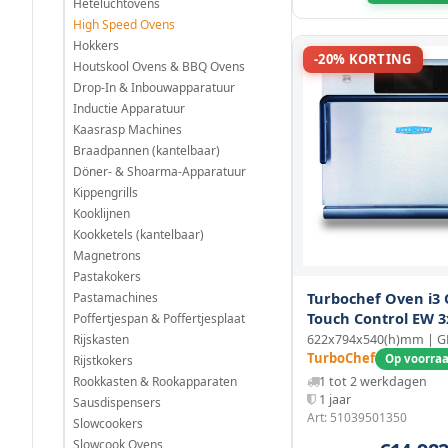
Heteluchtovens
High Speed Ovens
Hokkers
-20% KORTING
Houtskool Ovens & BBQ Ovens
Drop-In & Inbouwapparatuur
Inductie Apparatuur
Kaasrasp Machines
Braadpannen (kantelbaar)
Döner- & Shoarma-Apparatuur
Kippengrills
Kooklijnen
Kookketels (kantelbaar)
Magnetrons
Pastakokers
Turbochef Oven i3
Pastamachines
Touch Control EW 3
Poffertjespan & Poffertjesplaat
Rijskasten
622x794x540(h)mm | G
TurboChef
Op voorra
Rijstkokers
Rookkasten & Rookapparaten
1 tot 2 werkdagen
1 jaar
Sausdispensers
Art: 51039501350
Slowcookers
Slowcook Ovens