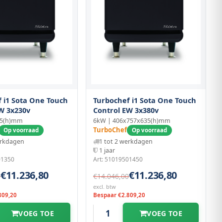
 i1 Sota One Touch
Turbochef i1 Sota One Touch
W 3x230v
Control EW 3x380v
35(h)mm
6kW | 406x757x635(h)mm
TurboChef
Op voorraad
Op voorraad
erkdagen
1 tot 2 werkdagen
1 jaar
01350
Art: 51019501450
€11.236,80
€11.236,80
0
€14.046,00
excl. btw
809,20
Bespaar €2.809,20
VOEG TOE
VOEG TOE