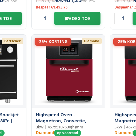
€5.975,00
€6.149,00
excl. btw
excl. btw
Bespaar €1.493,75
Bespaar €1.
G TOE
VOEG TOE
Bartscher
Diamond
-25% KORTING
-25% KO
Snackjet
Highspeed Oven -
Highspee
280°c |
Magnetron, Convectie,
Magnetro
tron |
Combi.
Combi.
3kW | 457x510x630(h)mm
3kW | 467x
hscreen +
Diamond
Diamond
d
op voorraad