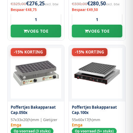
€276,25
€280,50
€325,00
€330,00
excl. btw
excl. btw
Bespaar €48,75
Bespaar €49,50
VOEG TOE
VOEG TOE
-15% KORTING
-15% KORTING
Poffertjes Bakapparaat
Poffertjes Bakapparaat
Cap.050x
Cap.100x
57x33x20(h)mm | Gietijzer
55x60x17(h)mm
Emga
Emga
Op voorraad (3 stuks)
Op voorraad (5+ stuks)