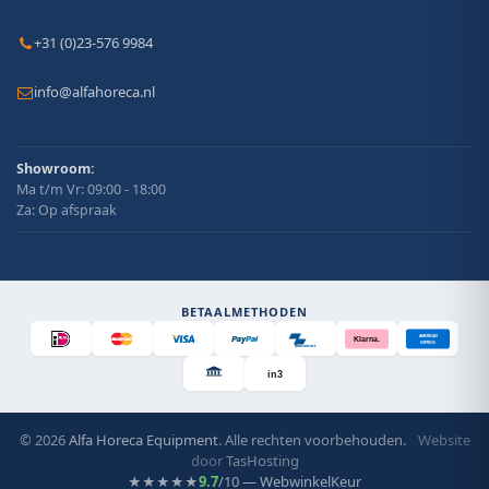
+31 (0)23-576 9984
info@alfahoreca.nl
Showroom:
Ma t/m Vr: 09:00 - 18:00
Za: Op afspraak
BETAALMETHODEN
AMERICAN
Klarna.
EXPRESS
Bancontact
in3
© 2026
Alfa Horeca Equipment
. Alle rechten voorbehouden.
Website
door
TasHosting
9.7
/10 — WebwinkelKeur
★★★★★