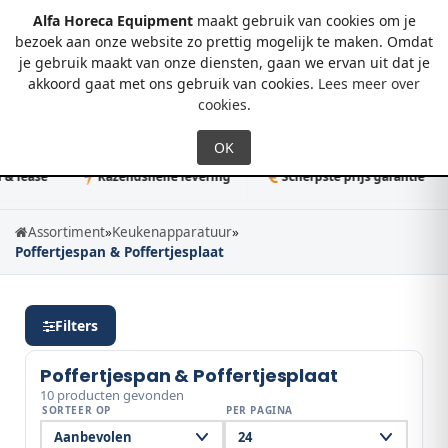
Alfa Horeca Equipment
maakt gebruik van cookies om je
bezoek aan onze website zo prettig mogelijk te maken. Omdat
je gebruik maakt van onze diensten, gaan we ervan uit dat je
0
akkoord gaat met ons gebruik van cookies.
Lees meer over
cookies
.
lease
Razendsnelle levering
Scherpste prijs garantie
Assortiment
»
Keukenapparatuur
»
Poffertjespan & Poffertjesplaat
Filters
Poffertjespan & Poffertjesplaat
10 producten gevonden
SORTEER OP
PER PAGINA