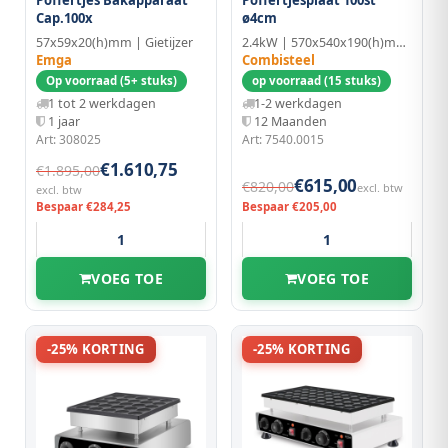
Poffertjes Bakapparaat
Poffertjesplaat 100st
Cap.100x
ø4cm
57x59x20(h)mm | Gietijzer
2.4kW | 570x540x190(h)mm | RVS/Aluminium
Emga
Combisteel
Op voorraad (5+ stuks)
op voorraad (15 stuks)
1 tot 2 werkdagen
1-2 werkdagen
1 jaar
12 Maanden
Art: 308025
Art: 7540.0015
€1.610,75
€1.895,00
€615,00
€820,00
excl. btw
excl. btw
Bespaar €284,25
Bespaar €205,00
VOEG TOE
VOEG TOE
-25% KORTING
-25% KORTING