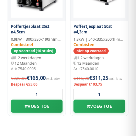
Poffertjesplaat 25st
Poffertjesplaat 50st
ø4,5cm
ø4,3cm
0.9kW | 300x330x190(h)mm | RVS/Aluminium
1.8kW | 540x335x200(h)mm | RVS/Aluminium
Combisteel
Combisteel
op voorraad (10 stuks)
niet op voorraad
1-2 werkdagen
1-2 werkdagen
12 Maanden
12 Maanden
Art: 7540.0005
Art: 7540.0010
€165,00
€311,25
€220,00
€415,00
excl. btw
excl. btw
Bespaar €55,00
Bespaar €103,75
VOEG TOE
VOEG TOE