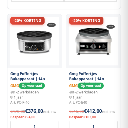
-20% KORTING
-20% KORTING
Gmg Poffertjes
Gmg Poffertjes
Bakapparaat | 14 x
Bakapparaat | 14 x
ø80mm | 3kw |
ø80mm | 3kw |
GMG
GMG
Op voorraad
Op voorraad
ø400x200mm
450x520x240(h)mm
1-2 werkdagen
1-2 werkdagen
1 jaar
1 jaar
Art: PC-R-40
Art: PC-E40
€376,00
€412,00
€470,00
€515,00
excl. btw
excl. btw
Bespaar €94,00
Bespaar €103,00