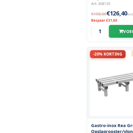
Art: 308135
€126,40
€158,00
exc
Bespaar €31,60
VOE
-20% KORTING
Gastro-inox Rea Gr
Opslagrooster/vlo