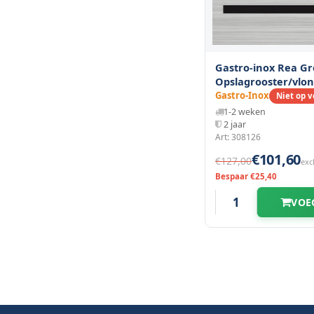
Gastro-inox Rea Gr
Opslagrooster/vlo
800(l)x600(d)x250(
Gastro-Inox
Niet op 
1-2 weken
2 jaar
Art: 308126
€101,60
€127,00
exc
Bespaar €25,40
VOE