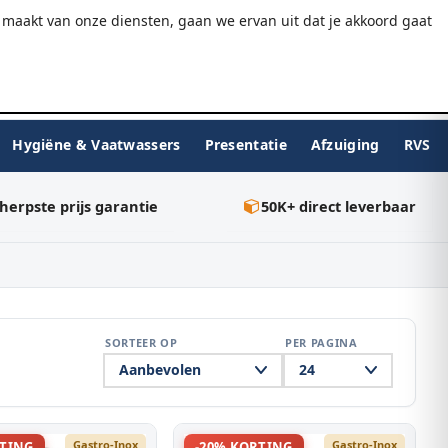
9.7/10
WebwinkelKeur
Gratis verzending v.a. €75
maakt van onze diensten, gaan we ervan uit dat je akkoord gaat
★★★★★
Inloggen
BESTELLEN
0
Hygiëne & Vaatwassers
Presentatie
Afzuiging
RVS
herpste prijs garantie
50K+ direct leverbaar
SORTEER OP
PER PAGINA
Gastro-Inox
Gastro-Inox
RTING
-20% KORTING