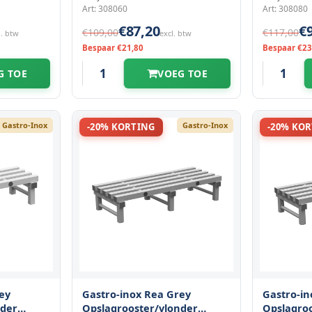
Art: 308060
Art: 308080
€87,20
€
€109,00
€117,00
l. btw
excl. btw
Bespaar €21,80
Bespaar €23
G TOE
VOEG TOE
Gastro-Inox
Gastro-Inox
-20% KORTING
-20% KO
ey
Gastro-inox Rea Grey
Gastro-in
nder
Opslagrooster/vlonder
Opslagro