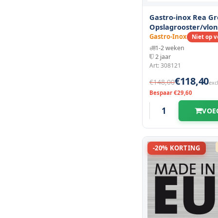
Gastro-inox Rea Gr
Opslagrooster/vlo
1200(l)x500(d)x250
Gastro-Inox
Niet op 
1-2 weken
2 jaar
Art: 308121
€118,40
€148,00
exc
Bespaar €29,60
VOE
-20% KORTING