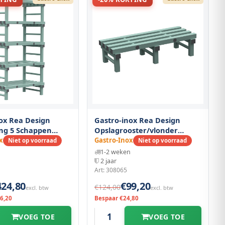
ox Rea Design
Gastro-inox Rea Design
ing 5 Schappen
Opslagrooster/vlonder
00(d)x1850(h)mm
1000(l)x400(d)x250(h)mm
x
Gastro-Inox
Niet op voorraad
Niet op voorraad
n
1-2 weken
2 jaar
Art: 308065
424,80
€99,20
€124,00
excl. btw
excl. btw
6,20
Bespaar €24,80
VOEG TOE
VOEG TOE