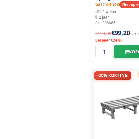
1000(l)x400(d)x250
Gastro-Inox
Niet op 
1-2 weken
2 jaar
Art: 308066
€99,20
€124,00
excl.
Bespaar €24,80
VOE
-20% KORTING