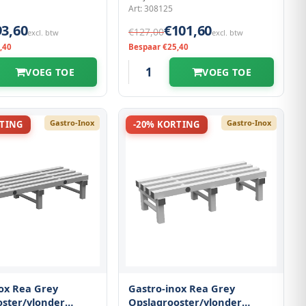
Art: 308125
93,60
€101,60
€127,00
excl. btw
excl. btw
,40
Bespaar €25,40
VOEG TOE
VOEG TOE
Gastro-Inox
Gastro-Inox
RTING
-20% KORTING
ox Rea Grey
Gastro-inox Rea Grey
oster/vlonder
Opslagrooster/vlonder