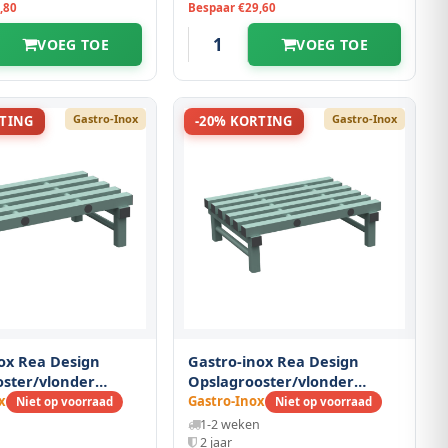
,80
Bespaar €29,60
VOEG TOE
VOEG TOE
Gastro-Inox
Gastro-Inox
RTING
-20% KORTING
ox Rea Design
Gastro-inox Rea Design
oster/vlonder
Opslagrooster/vlonder
0(d)x250(h)mm
800(l)x600(d)x250(h)mm
x
Gastro-Inox
Niet op voorraad
Niet op voorraad
n
1-2 weken
2 jaar