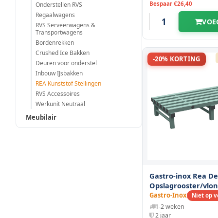
Bespaar €26,40
Onderstellen RVS
Regaalwagens
VOE
RVS Serveerwagens &
Transportwagens
Bordenrekken
Crushed Ice Bakken
-20% KORTING
Deuren voor onderstel
Inbouw IJsbakken
REA Kunststof Stellingen
RVS Accessoires
Werkunit Neutraal
Meubilair
Gastro-inox Rea De
Opslagrooster/vlo
1200(l)x600(d)x250
Gastro-Inox
Niet op 
1-2 weken
2 jaar