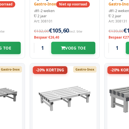
(h)mm
1000(l)x500(d)x250(h)mm
1000(l)x6
Gastro-Inox
Gastro-Ino
voorraad
Niet op voorraad
1-2 weken
1-2 weke
2 jaar
2 jaar
Art: 308101
Art: 308131
€105,60
€
€132,00
€139,00
 btw
excl. btw
Bespaar €26,40
Bespaar €27
G TOE
VOEG TOE
Gastro-Inox
Gastro-Inox
-20% KORTING
-20% KO