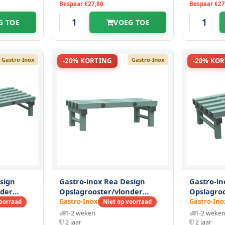
Bespaar €27,80
Bespaar €27
G TOE
VOEG TOE
Gastro-Inox
Gastro-Inox
-20% KORTING
-20% KO
sign
Gastro-inox Rea Design
Gastro-in
nder
Opslagrooster/vlonder
Opslagro
(h)mm
800(l)x400(d)x250(h)mm
800(l)x50
Gastro-Inox
Gastro-Ino
voorraad
Niet op voorraad
1-2 weken
1-2 weke
2 jaar
2 jaar