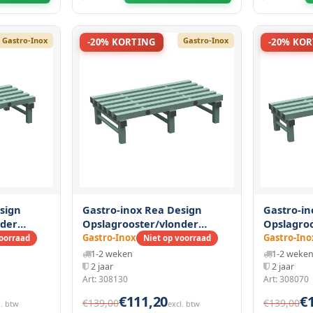
Gastro-Inox
Gastro-Inox
-20% KORTING
-20% KO
sign
Gastro-inox Rea Design
Gastro-in
nder
Opslagrooster/vlonder
Opslagro
(h)mm
1000(l)x600(d)x250(h)mm
1200(l)x4
Gastro-Inox
Gastro-Ino
voorraad
Niet op voorraad
1-2 weken
1-2 weke
2 jaar
2 jaar
Art: 308130
Art: 308070
€111,20
€
€139,00
€139,00
l. btw
excl. btw