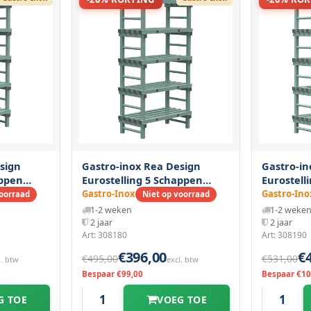
sign
Gastro-inox Rea Design
Gastro-in
appen
Eurostelling 5 Schappen
Eurostell
0(h)mm
1000(l)x500(d)x1850(h)mm
1000(l)x6
Gastro-Inox
Gastro-Ino
voorraad
Niet op voorraad
1-2 weken
1-2 weke
2 jaar
2 jaar
Art: 308180
Art: 308190
€396,00
€
€495,00
€531,00
l. btw
excl. btw
Bespaar €99,00
Bespaar €10
G TOE
VOEG TOE