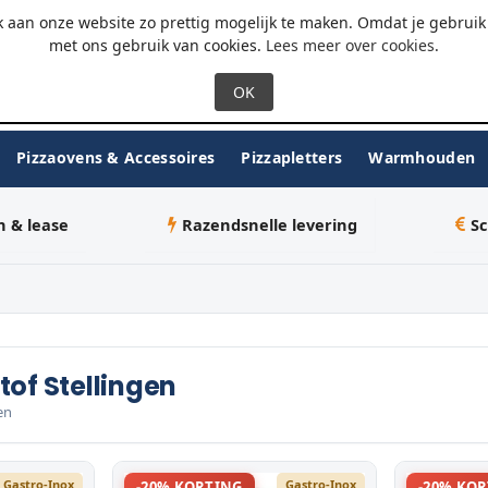
 - 18:00
WhatsApp
 aan onze website zo prettig mogelijk te maken. Omdat je gebruik 
met ons gebruik van cookies.
Lees meer over cookies
.
Pizzaovens & Accessoires
Pizzapletters
Warmhouden
n & lease
Razendsnelle levering
Sc
tof Stellingen
en
Gastro-Inox
Gastro-Inox
-20% KORTING
-20% KO