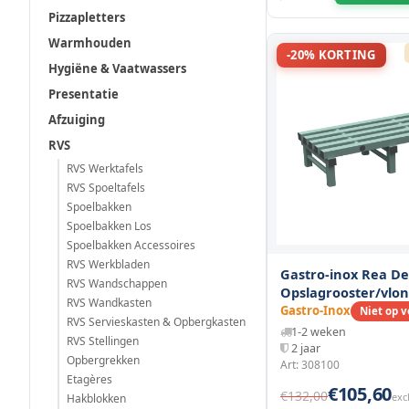
Pizzapletters
Warmhouden
-20% KORTING
Hygiëne & Vaatwassers
Presentatie
Afzuiging
RVS
RVS Werktafels
RVS Spoeltafels
Spoelbakken
Spoelbakken Los
Spoelbakken Accessoires
RVS Werkbladen
Gastro-inox Rea De
RVS Wandschappen
Opslagrooster/vlo
RVS Wandkasten
1000(l)x500(d)x250
Gastro-Inox
Niet op 
RVS Servieskasten & Opbergkasten
1-2 weken
RVS Stellingen
2 jaar
Opbergrekken
Art: 308100
Etagères
€105,60
€132,00
exc
Hakblokken