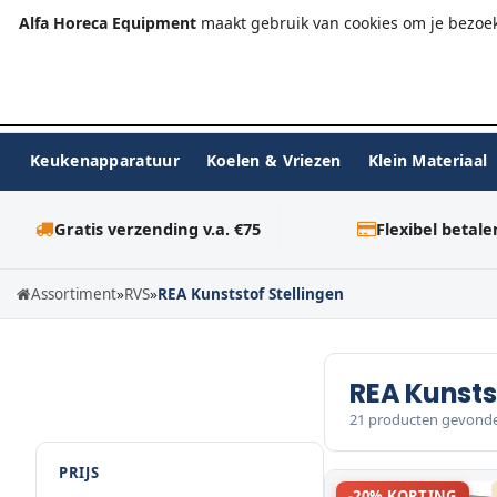
+31 (0)23-576 9984
info@alfahoreca.nl
Ma-Vr 09:00
Alfa Horeca Equipment
maakt gebruik van cookies om je bezoek
Keukenapparatuur
Koelen & Vriezen
Klein Materiaal
Gratis verzending v.a. €75
Flexibel betale
Assortiment
»
RVS
»
REA Kunststof Stellingen
REA Kunsts
21 producten gevond
PRIJS
-20% KORTING