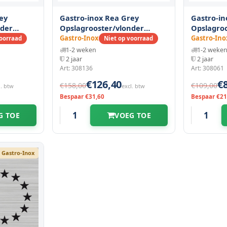
ey
Gastro-inox Rea Grey
Gastro-in
nder
Opslagrooster/vlonder
Opslagro
(h)mm
1200(l)x600(d)x250(h)mm
800(l)x40
Gastro-Inox
Gastro-Ino
voorraad
Niet op voorraad
1-2 weken
1-2 weke
2 jaar
2 jaar
Art: 308136
Art: 308061
€126,40
€
€158,00
€109,00
l. btw
excl. btw
Bespaar €31,60
Bespaar €21
G TOE
VOEG TOE
Gastro-Inox