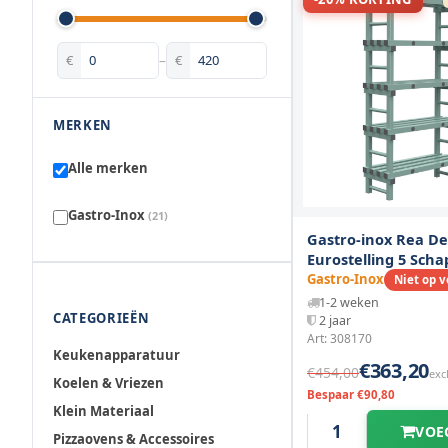
€
–
€
MERKEN
Alle merken
Gastro-Inox
(21)
Gastro-inox Rea De
Eurostelling 5 Sch
1000(l)x400(d)x185
Gastro-Inox
Niet op 
1-2 weken
CATEGORIEËN
2 jaar
Art: 308170
Keukenapparatuur
€363,20
€454,00
exc
Koelen & Vriezen
Bespaar €90,80
Klein Materiaal
VOE
Pizzaovens & Accessoires