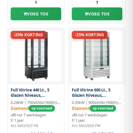
VOEG TOE
VOEG TOE
-25% KORTING
-25% KORTING
Full Vitrine 440 Lt., 5
Full Vitrine 600 Lt., 5
Glazen Niveaus,
Glazen Niveaus,
Geventileerd - Pastry -
Geventileerd - Pastry - Wit
0.24kW | 700x650x1900(h)mm
0.35kW | 900x650x1900(h)mm
Zwart
Diamond
Diamond
op voorraad
op voorraad
5 tot 7 werkdagen
5 tot 7 werkdagen
1 jaar
1 jaar
Art: MAX/507-PB
Art: MAX/609-PW