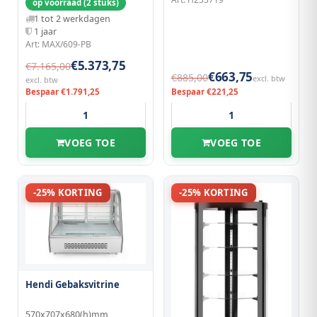
op voorraad (2 stuks)
1 tot 2 werkdagen
1 jaar
Art: MAX/609-PB
€5.373,75
€7.165,00
€663,75
€885,00
excl. btw
excl. btw
Bespaar €1.791,25
Bespaar €221,25
VOEG TOE
VOEG TOE
-25% KORTING
-25% KORTING
Hendi Gebaksvitrine
570x707x680(h)mm