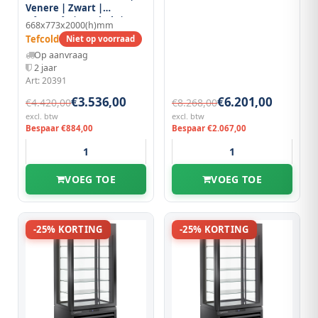
Venere | Zwart |
-2°c/+10°c | Statisch | 6
668x773x2000(h)mm
Niveaus | Wielen |
Tefcold
Niet op voorraad
668x773x2000(h)mm
Op aanvraag
2 jaar
Art: 20391
€3.536,00
€6.201,00
€4.420,00
€8.268,00
excl. btw
excl. btw
Bespaar €884,00
Bespaar €2.067,00
VOEG TOE
VOEG TOE
-25% KORTING
-25% KORTING