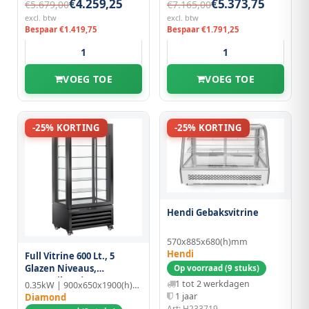
€4.259,25
€5.373,75
€5.679,00
€7.165,00
excl. btw
excl. btw
Bespaar €1.419,75
Bespaar €1.791,25
VOEG TOE
VOEG TOE
-25% KORTING
-25% KORTING
Hendi Gebaksvitrine
570x885x680(h)mm
Hendi
Full Vitrine 600 Lt., 5
Glazen Niveaus,
Op voorraad (9 stuks)
Geventileerd - Pastry -
1 tot 2 werkdagen
0.35kW | 900x650x1900(h)mm
Zwart
1 jaar
Diamond
Art: H233719