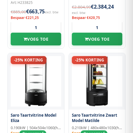
Art: H233825
€2.384,24
€2.804,99
€663,75
€885,00
excl. btw
excl. btw
Bespaar €221,25
Bespaar €420,75
VOEG TOE
VOEG TOE
-25% KORTING
-25% KORTING
Saro Taartvitrine Model
Saro Taartvitrine Zwart
Eliza
Model Matilde
0.190kW | 504x504x1060(h)mm | Kunststof
0.210kW | 480x480x1030(h)mm | Geëmailleerd