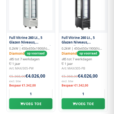
Full Vitrine 260 Lt., 5
Full Vitrine 260 Lt., 5
Glazen Niveaus,
Glazen Niveaus,
Geventileerd - Pastry - Wit
Geventileerd - Pastry -
0.2kW | 450x650x1900(h)mm
0.2kW | 450x650x1900(h)mm
Zwart
Diamond
Diamond
op voorraad
op voorraad
5 tot 7 werkdagen
5 tot 7 werkdagen
1 jaar
1 jaar
Art: MAX/305-PW
Art: MAX/305-PB
€4.026,00
€4.026,00
€5.368,00
€5.368,00
excl. btw
excl. btw
Bespaar €1.342,00
Bespaar €1.342,00
VOEG TOE
VOEG TOE