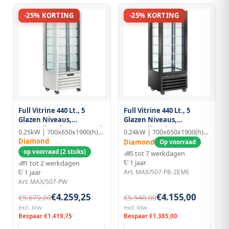
-25% KORTING
-25% KORTING
Full Vitrine 440 Lt., 5
Full Vitrine 440 Lt., 5
Glazen Niveaus,
Glazen Niveaus,
Geventileerd - Pastry - Wit
Geventileerd - Pastry -
0.25kW | 700x650x1900(h)mm
0.24kW | 700x650x1900(h)mm
Zwart
Diamond
Diamond
Op voorraad
op voorraad (2 stuks)
5 tot 7 werkdagen
1 jaar
1 tot 2 werkdagen
Art: MAX/507-PB-2EME
1 jaar
Art: MAX/507-PW
€4.259,25
€4.155,00
€5.679,00
€5.540,00
excl. btw
excl. btw
Bespaar €1.419,75
Bespaar €1.385,00