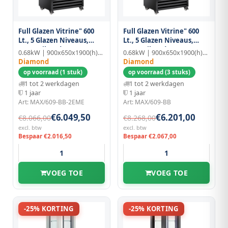
Full Glazen Vitrine" 600
Full Glazen Vitrine" 600
Lt., 5 Glazen Niveaus,
Lt., 5 Glazen Niveaus,
Geventileerd - Ice Cream
Geventileerd - Ice Cream
0.68kW | 900x650x1900(h)mm
0.68kW | 900x650x1900(h)mm
& Pastry - Zwart
& Pastry - Zwart
Diamond
Diamond
op voorraad (1 stuk)
op voorraad (3 stuks)
1 tot 2 werkdagen
1 tot 2 werkdagen
1 jaar
1 jaar
Art: MAX/609-BB-2EME
Art: MAX/609-BB
€6.049,50
€6.201,00
€8.066,00
€8.268,00
excl. btw
excl. btw
Bespaar €2.016,50
Bespaar €2.067,00
VOEG TOE
VOEG TOE
-25% KORTING
-25% KORTING