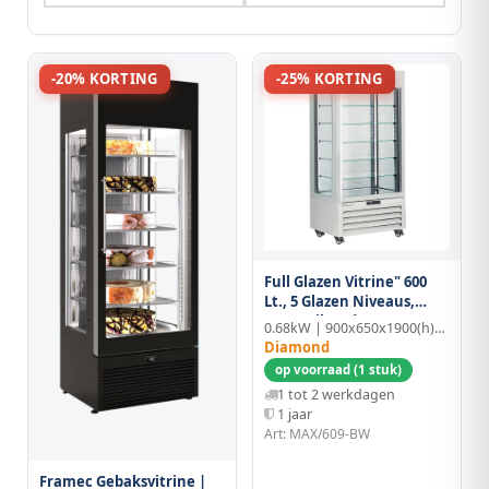
-20% KORTING
-25% KORTING
Full Glazen Vitrine" 600
Lt., 5 Glazen Niveaus,
Geventileerd - Ice Cream
0.68kW | 900x650x1900(h)mm
& Pastry - Wit
Diamond
op voorraad (1 stuk)
1 tot 2 werkdagen
1 jaar
Art: MAX/609-BW
Framec Gebaksvitrine |