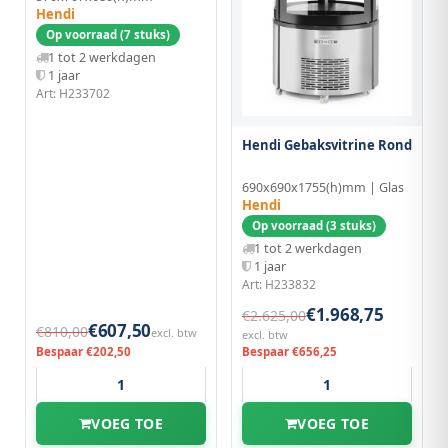
Hendi
Op voorraad (7 stuks)
1 tot 2 werkdagen
1 jaar
Art: H233702
Hendi Gebaksvitrine Rond
690x690x1755(h)mm | Glas
Hendi
Op voorraad (3 stuks)
1 tot 2 werkdagen
1 jaar
Art: H233832
€1.968,75
€2.625,00
€607,50
€810,00
excl. btw
excl. btw
Bespaar €202,50
Bespaar €656,25
VOEG TOE
VOEG TOE