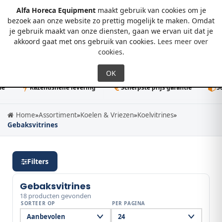
Alfa Horeca Equipment
maakt gebruik van cookies om je
bezoek aan onze website zo prettig mogelijk te maken. Omdat
je gebruik maakt van onze diensten, gaan we ervan uit dat je
0
akkoord gaat met ons gebruik van cookies.
Lees meer over
cookies
.
Razendsnelle levering
Scherpste prijs garantie
50K+ di
Home
»
Assortiment
»
Koelen & Vriezen
»
Koelvitrines
»
Gebaksvitrines
Filters
Gebaksvitrines
18 producten gevonden
SORTEER OP
PER PAGINA