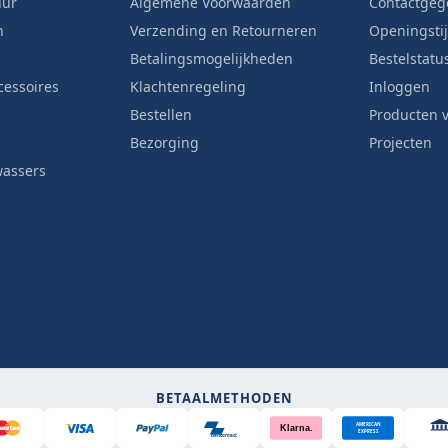
uur
Algemene Voorwaarden
Contactgeg
n
Verzending en Retourneren
Openingsti
Betalingsmogelijkheden
Bestelstatu
cessoires
Klachtenregeling
Inloggen
Bestellen
Producten v
Bezorging
Projecten
wassers
BETAALMETHODEN
AMERICAN
Klarna.
EXPRESS
Bancontact