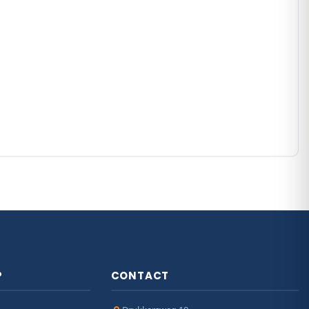
en
topprestaties levert. Onze specialisten denken graag
P
CONTACT