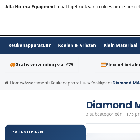
+31 (0)23-576 9984
info@alfahoreca.nl
Ma-Vr 09:00
Alfa Horeca Equipment
maakt gebruik van cookies om je bezoek
Keukenapparatuur
Koelen & Vriezen
Klein Materiaal
Gratis verzending v.a. €75
Flexibel betale
Home
»
Assortiment
»
Keukenapparatuur
»
Kooklijnen
»
Diamond MA
Diamond 
3 subcategorieën · 175 p
CATEGORIEËN