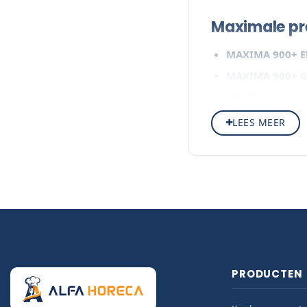
Maximale pr
MAXIMA 900+ El
MAXIMA 900+ G
MAXIMA 900+ T
LEES MEER
Ontdek de volledige
met je mee.
PRODUCTEN