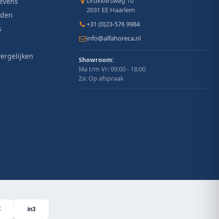
Drukkersweg 10
evens
2031 EE Haarlem
jden
+31 (0)23-576 9984
s
info@alfahoreca.nl
ergelijken
Showroom:
Ma t/m Vr: 09:00 - 18:00
Za: Op afspraak
in3