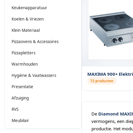
Keukenapparatuur
Koelen & Vriezen
Klein Materiaal
Pizzaovens & Accessoires
Pizzapletters
Warmhouden
MAXIMA 900+ Elektr
Hygiëne & Vaatwassers
72 producten
Presentatie
Afzuiging
RVS
De
Diamond MAXI
Meubilair
vermogens, een diep
productie. Het modu