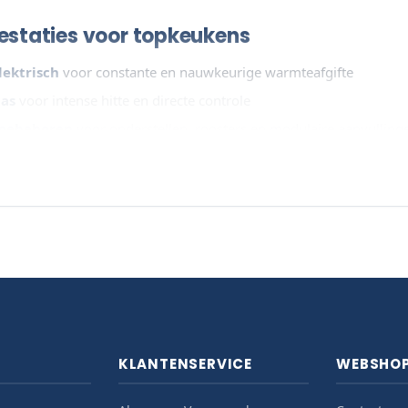
estaties voor topkeukens
ektrisch
voor constante en nauwkeurige warmteafgifte
as
voor intense hitte en directe controle
oebehoren
voor onderstellen, roosters en modulaire aanvulling
 Diamond MAXIMA 900+ serie en bouw een kooklijn die jarenlang 
KLANTENSERVICE
WEBSHO