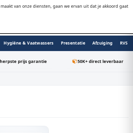
9.7/10
WebwinkelKeur
Gratis verzending v.a. €75
maakt van onze diensten, gaan we ervan uit dat je akkoord gaat
★★★★★
Inloggen
BESTELLEN
0
Hygiëne & Vaatwassers
Presentatie
Afzuiging
RVS
herpste prijs garantie
50K+ direct leverbaar