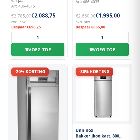
1 jaar
Art: 486-4035
Art: 486-4015
€2.088,75
€1.995,00
€2.785,00
€2.660,00
excl. btw
excl. btw
Bespaar €696,25
Bespaar €665,00
VOEG TOE
VOEG TOE
-20% KORTING
-30% KORTING
Unninox
Bakkerijkoelkast, 800