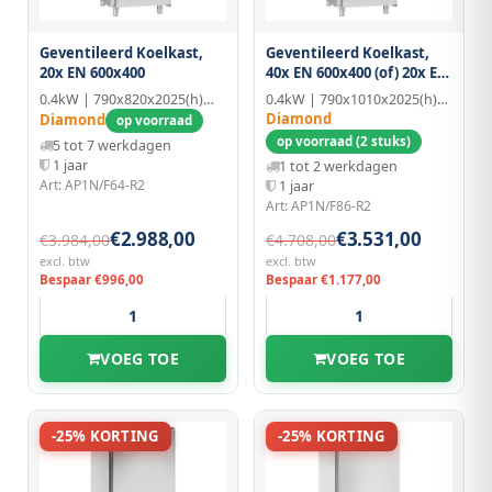
Geventileerd Koelkast,
Geventileerd Koelkast,
20x EN 600x400
40x EN 600x400 (of) 20x EN
600x800
0.4kW | 790x820x2025(h)mm
0.4kW | 790x1010x2025(h)mm
Diamond
Diamond
op voorraad
op voorraad (2 stuks)
5 tot 7 werkdagen
1 jaar
1 tot 2 werkdagen
Art: AP1N/F64-R2
1 jaar
Art: AP1N/F86-R2
€2.988,00
€3.531,00
€3.984,00
€4.708,00
excl. btw
excl. btw
Bespaar €996,00
Bespaar €1.177,00
VOEG TOE
VOEG TOE
-25% KORTING
-25% KORTING