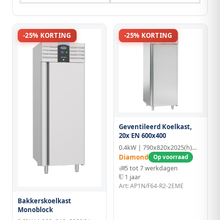
-25% KORTING
-25% KORTING
Geventileerd Koelkast,
20x EN 600x400
0.4kW | 790x820x2025(h)mm
Diamond
Op voorraad
5 tot 7 werkdagen
1 jaar
Art: AP1N/F64-R2-2EME
Bakkerskoelkast
Monoblock