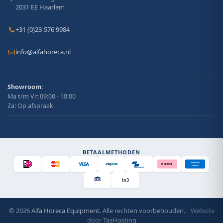
2031 EE Haarlem
+31 (0)23-576 9984
info@alfahoreca.nl
Showroom:
Ma t/m Vr: 09:00 - 18:00
Za: Op afspraak
BETAALMETHODEN
AMERICAN
Klarna.
EXPRESS
Bancontact
in3
© 2026
Alfa Horeca Equipment
. Alle rechten voorbehouden.
Website
door
TasHosting