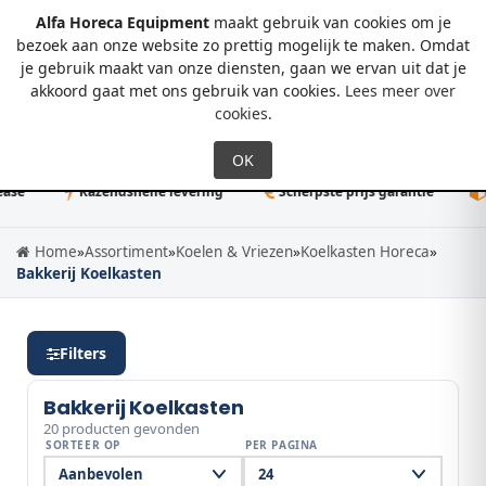
Alfa Horeca Equipment
maakt gebruik van cookies om je
bezoek aan onze website zo prettig mogelijk te maken. Omdat
je gebruik maakt van onze diensten, gaan we ervan uit dat je
0
akkoord gaat met ons gebruik van cookies.
Lees meer over
cookies
.
Razendsnelle levering
Scherpste prijs garantie
50K+ d
Home
»
Assortiment
»
Koelen & Vriezen
»
Koelkasten Horeca
»
Bakkerij Koelkasten
Filters
Bakkerij Koelkasten
20 producten gevonden
SORTEER OP
PER PAGINA