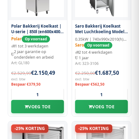
Polar Bakkerij Koelkast |
Saro Bakkerij Koelkast
U-serie | 850l (en600x400)
Met Luchtkoeling Model
| Rvs | +2°c/+5°c |
B 800 TN
Polar
Op voorraad
0.35kW | 740x990x2010(h)mm | RVS
Geforceerd | Wielen
Saro
Op voorraad
1 tot 3 werkdagen
(geremd) |
2 jaar garantie op
2 tot 4 werkdagen
740x990x2010(h)mm
onderdelen en arbeid
1 jaar
Art: GL180
Art: 323-3106
€2.150,49
€1.687,50
€2.529,99
€2.250,00
excl. btw
excl. btw
Bespaar €379,50
Bespaar €562,50
VOEG TOE
VOEG TOE
-25% KORTING
-25% KORTING