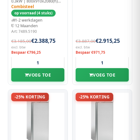
0.3kW | 800x910x2080(h)mm | RVS
Combisteel
op voorraad (4 stuks)
1-2 werkdagen
12 Maanden
Art: 7489.5190
€2.388,75
€2.915,25
€3.185,00
€3.887,00
excl. btw
excl. btw
Bespaar €796,25
Bespaar €971,75
VOEG TOE
VOEG TOE
-25% KORTING
-25% KORTING