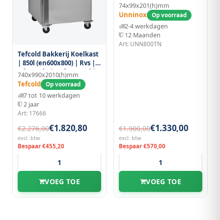
Liter, Afmetingen 740 x
74x99x201(h)mm
990 x H2010 Mm
Unninox
Op voorraad
2-4 werkdagen
12 Maanden
Art: UNN800TN
Tefcold Bakkerij Koelkast
| 850l (en600x800) | Rvs |
-2°c/+10°c | Geforceerd |
740x990x2010(h)mm
0.33kw | Wielen (geremd)
Tefcold
Op voorraad
| 740x990x2010(h)mm
7 tot 10 werkdagen
2 jaar
Art: 17666
€1.820,80
€1.330,00
€2.276,00
€1.900,00
excl. btw
excl. btw
Bespaar €455,20
Bespaar €570,00
VOEG TOE
VOEG TOE