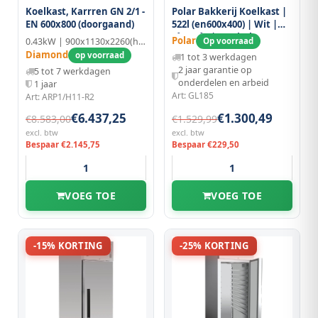
Koelkast, Karrren GN 2/1 -
Polar Bakkerij Koelkast |
EN 600x800 (doorgaand)
522l (en600x400) | Wit |
0°c/+8°c | Statisch +
Polar
0.43kW | 900x1130x2260(h)mm | GN 2/1
Op voorraad
Ventilator |
Diamond
op voorraad
1 tot 3 werkdagen
777x715x1720(h)mm
2 jaar garantie op
5 tot 7 werkdagen
onderdelen en arbeid
1 jaar
Art: GL185
Art: ARP1/H11-R2
€6.437,25
€1.300,49
€8.583,00
€1.529,99
excl. btw
excl. btw
Bespaar €2.145,75
Bespaar €229,50
VOEG TOE
VOEG TOE
-15% KORTING
-25% KORTING