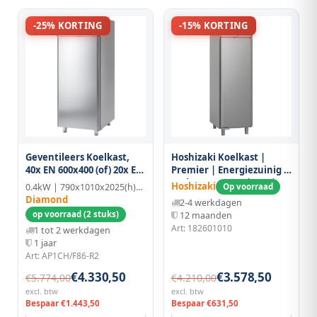
-25% KORTING
-15% KORTING
Geventileers Koelkast,
Hoshizaki Koelkast |
40x EN 600x400 (of) 20x EN
Premier | Energiezuinig |
600x800
480l (en600x400) | Rvs |
Hoshizaki
0.4kW | 790x1010x2025(h)mm
Op voorraad
-5°c/+12°c | Geforceerd |
Diamond
2-4 werkdagen
Voetbediening |
op voorraad (2 stuks)
12 maanden
610x848x2080/2130(h)mm
Art: 182601010
1 tot 2 werkdagen
1 jaar
Art: AP1CH/F86-R2
€4.330,50
€3.578,50
€5.774,00
€4.210,00
excl. btw
excl. btw
Bespaar €1.443,50
Bespaar €631,50