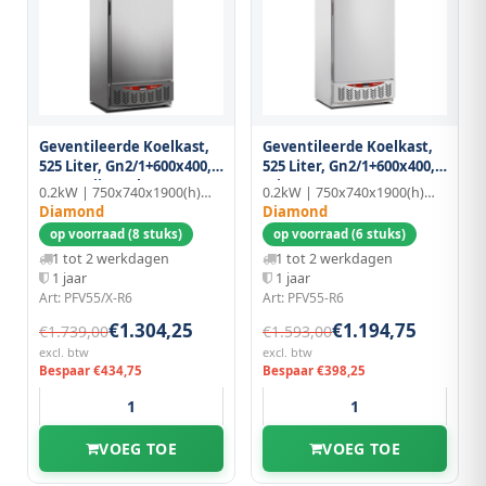
Geventileerde Koelkast,
Geventileerde Koelkast,
525 Liter, Gn2/1+600x400,
525 Liter, Gn2/1+600x400,
Roestvrij Staal
Wit
0.2kW | 750x740x1900(h)mm | GN 2/1
0.2kW | 750x740x1900(h)mm | GN 2/1
Diamond
Diamond
op voorraad (8 stuks)
op voorraad (6 stuks)
1 tot 2 werkdagen
1 tot 2 werkdagen
1 jaar
1 jaar
Art: PFV55/X-R6
Art: PFV55-R6
€1.304,25
€1.194,75
€1.739,00
€1.593,00
excl. btw
excl. btw
Bespaar €434,75
Bespaar €398,25
VOEG TOE
VOEG TOE