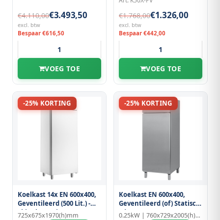
Art: K50X-PV
€3.493,50
€1.326,00
€4.110,00
€1.768,00
excl. btw
excl. btw
Bespaar €616,50
Bespaar €442,00
VOEG TOE
VOEG TOE
-25% KORTING
-25% KORTING
Koelkast 14x EN 600x400,
Koelkast EN 600x400,
Geventileerd (500 Lit.) -
Geventileerd (of) Statisch,
Skinplate Wit
1deur
725x675x1970(h)mm
0.25kW | 760x729x2005(h)mm