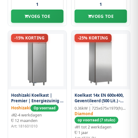
VOEG TOE
VOEG TOE
-15% KORTING
-25% KORTING
Hoshizaki Koelkast |
Koelkast 14x EN 600x400,
Premier | Energiezuinig |
Geventileerd (500 Lit.) -
480l (en600x400) | Rvs |
Roestvrij Staal
Hoshizaki
Op voorraad
0.36kW | 725x675x1970(h)mm
+2°c/+12°c | Geforceerd |
Diamond
2-4 werkdagen
Voetbediening |
op voorraad (7 stuks)
12 maanden
610x848x2080/2130(h)mm
Art: 181601010
1 tot 2 werkdagen
1 jaar