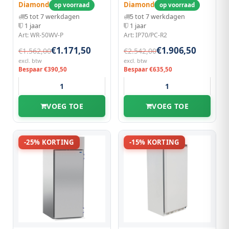
Diamond
Diamond
op voorraad
op voorraad
5 tot 7 werkdagen
5 tot 7 werkdagen
1 jaar
1 jaar
Art: WR-50WV-P
Art: IP70/PC-R2
€1.171,50
€1.906,50
€1.562,00
€2.542,00
excl. btw
excl. btw
Bespaar €390,50
Bespaar €635,50
VOEG TOE
VOEG TOE
-25% KORTING
-15% KORTING