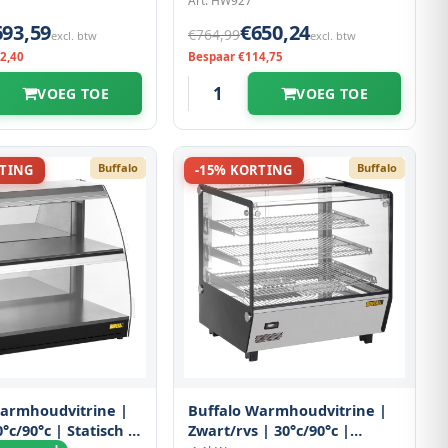
Art: HW927
693,59
€650,24
€764,99
excl. btw
excl. btw
2,40
Bespaar €114,75
VOEG TOE
VOEG TOE
Buffalo
Buffalo
RTING
-15% KORTING
Warmhoudvitrine |
Buffalo Warmhoudvitrine |
°c/90°c | Statisch |
Zwart/rvs | 30°c/90°c |