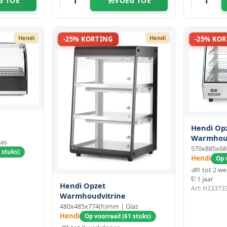
G TOE
VOEG TOE
Hendi
Hendi
-25% KORTING
-25% KO
Hendi Op
Warmhoud
las
570x885x6
 stuks)
Hendi
Op 
1 tot 2 w
1 jaar
Hendi Opzet
Art: H23373
Warmhoudvitrine
480x485x774(h)mm | Glas
Hendi
Op voorraad (61 stuks)