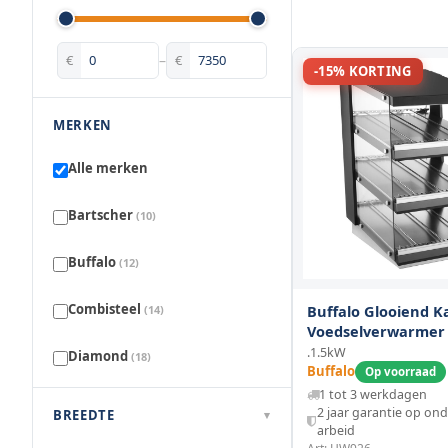
€
–
€
-15% KORTING
MERKEN
Alle merken
Bartscher
(10)
Buffalo
(12)
Combisteel
Buffalo Glooiend K
(14)
Voedselverwarmer
Planken
.1.5kW
Diamond
(18)
Buffalo
Op voorraad
1 tot 3 werkdagen
Emga
(13)
2 jaar garantie op on
BREEDTE
▾
arbeid