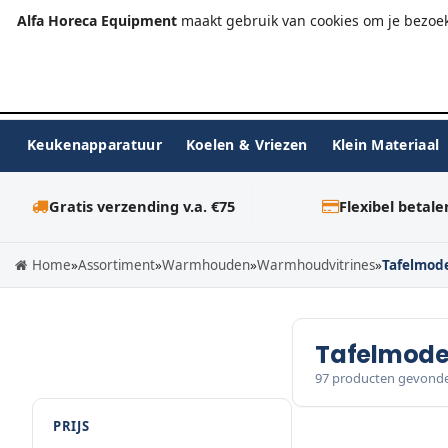
+31 (0)23-576 9984
info@alfahoreca.nl
Ma-Vr 09:00
Alfa Horeca Equipment
maakt gebruik van cookies om je bezoek
Keukenapparatuur
Koelen & Vriezen
Klein Materiaal
Gratis verzending v.a. €75
Flexibel betale
Home
»
Assortiment
»
Warmhouden
»
Warmhoudvitrines
»
Tafelmod
Tafelmode
97 producten gevond
PRIJS