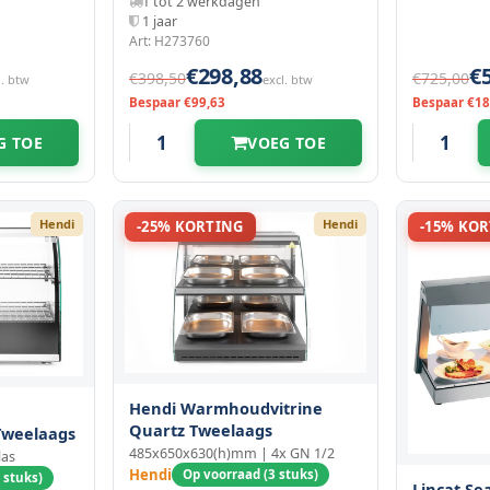
1 tot 2 werkdagen
1 jaar
Art: H273760
€298,88
€
€398,50
€725,00
l. btw
excl. btw
Bespaar €99,63
Bespaar €18
G TOE
VOEG TOE
Hendi
Hendi
-25% KORTING
-15% KO
Hendi Warmhoudvitrine
Quartz Tweelaags
Tweelaags
485x650x630(h)mm | 4x GN 1/2
las
Hendi
Op voorraad (3 stuks)
 stuks)
Lincat S