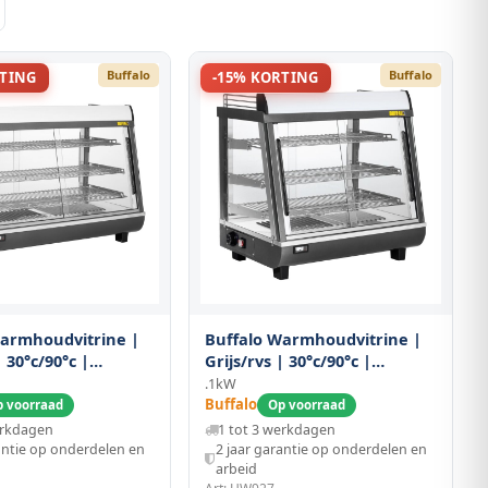
Buffalo
Buffalo
RTING
-15% KORTING
Warmhoudvitrine |
Buffalo Warmhoudvitrine |
| 30°c/90°c |
Grijs/rvs | 30°c/90°c |
 3 Niveaus |
Statisch | 3 Niveaus |
.1kW
ning | 1.1kw (230v)
Zelfbediening | 1kw (230v) |
Buffalo
 voorraad
Op voorraad
4x663(h)mm
675x484x663(h)mm
erkdagen
1 tot 3 werkdagen
antie op onderdelen en
2 jaar garantie op onderdelen en
arbeid