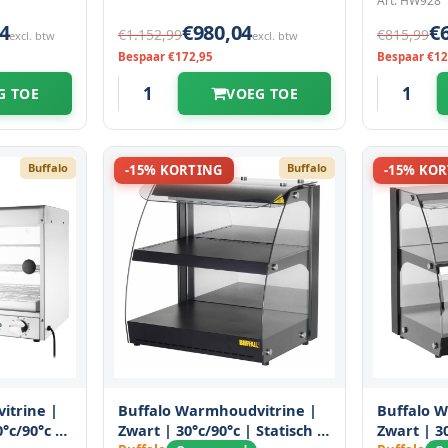
Art: HW928
4
€980,04
€
€1.152,99
€815,99
excl. btw
excl. btw
Bespaar €172,95
Bespaar €12
G TOE
VOEG TOE
Buffalo
Buffalo
-15% KORTING
-15% KO
itrine |
Buffalo Warmhoudvitrine |
Buffalo 
°c/90°c |
Zwart | 30°c/90°c | Statisch |
Zwart | 30