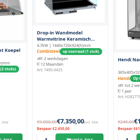
Drop-in Wandmodel
Warmvitrine Keramisch
Gebogen - Zwart 4/1
4.7kW | 1440x720x924(h)mm
t Koepel
Combisteel
op voorraad (1 stuk)
1-2 werkdagen
Hendi Na
(h)mm
12 Maanden
(2 stuks)
Art: 7495.0425
365x405x52
Hendi
Op 
1 tot 2 w
1 jaar
Art: H28277
€7.350,00
€
€9.800,00
€245,00
l. btw
excl. btw
Bespaar €2.450,00
Bespaar €61