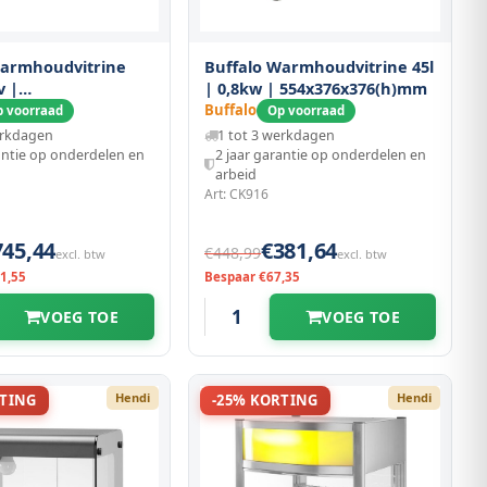
Warmhoudvitrine
Buffalo Warmhoudvitrine 45l
v |
| 0,8kw | 554x376x376(h)mm
670(h)mm
Buffalo
 voorraad
Op voorraad
erkdagen
1 tot 3 werkdagen
antie op onderdelen en
2 jaar garantie op onderdelen en
arbeid
Art: CK916
745,44
€381,64
€448,99
excl. btw
excl. btw
1,55
Bespaar €67,35
VOEG TOE
VOEG TOE
Hendi
Hendi
RTING
-25% KORTING