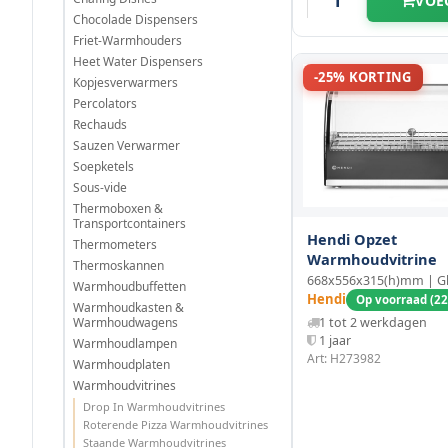
VOE
830 mm
(1)
600 mm
(1)
640 mm
Chocolade Dispensers
(2)
202 L
(1)
Friet-Warmhouders
856 mm
(3)
602 mm
(2)
Heet Water Dispensers
645 mm
(1)
373 L
(1)
-25% KORTING
Kopjesverwarmers
857 mm
(1)
Percolators
612 mm
(2)
655 mm
(1)
Rechauds
860 mm
Sauzen Verwarmer
(1)
650 mm
(2)
662 mm
(2)
Soepketels
Sous-vide
868 mm
(2)
668 mm
(1)
663 mm
Thermoboxen &
(3)
Transportcontainers
Hendi Opzet
870 mm
(2)
Thermometers
670 mm
(1)
670 mm
(4)
Warmhoudvitrine
Thermoskannen
668x556x315(h)mm | G
885 mm
Warmhoudbuffetten
(1)
675 mm
(3)
Hendi
Op voorraad (22
671 mm
(2)
Warmhoudkasten &
Warmhoudwagens
1 tot 2 werkdagen
900 mm
(3)
720 mm
1 jaar
(1)
Warmhoudlampen
675 mm
(3)
Art: H273982
Warmhoudplaten
904 mm
(1)
Warmhoudvitrines
775 mm
(1)
680 mm
(4)
Drop In Warmhoudvitrines
Roterende Pizza Warmhoudvitrines
915 mm
(2)
685 mm
Staande Warmhoudvitrines
(4)