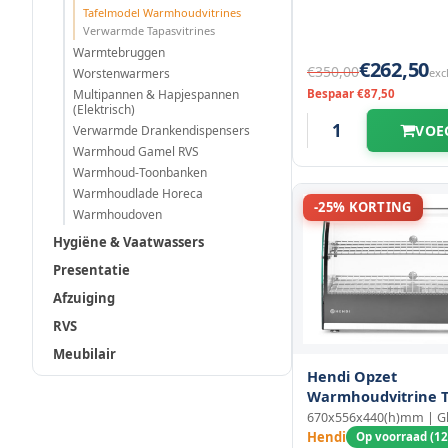
Tafelmodel Warmhoudvitrines
920 mm
(1)
Verwarmde Tapasvitrines
686 mm
(6)
Warmtebruggen
€262,50
€350,00
1020 mm
Worstenwarmers
exc
(1)
690 mm
(1)
Multipannen & Hapjespannen
Bespaar €87,50
(Elektrisch)
1030 mm
(1)
VOE
Verwarmde Drankendispensers
698 mm
(2)
Warmhoud Gamel RVS
1130 mm
(1)
Warmhoud-Toonbanken
700 mm
(2)
Warmhoudlade Horeca
-25% KORTING
1185 mm
Warmhoudoven
(1)
720 mm
(3)
Hygiëne & Vaatwassers
1200 mm
(1)
Presentatie
774 mm
(1)
Afzuiging
1214 mm
(1)
785 mm
RVS
(4)
Meubilair
1219 mm
(2)
790 mm
(1)
Hendi Opzet
Warmhoudvitrine 
1440 mm
(1)
800 mm
670x556x440(h)mm | G
(1)
Hendi
Op voorraad (12