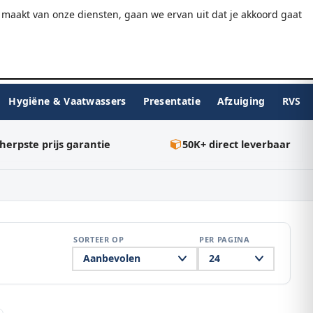
9.7/10
WebwinkelKeur
Gratis verzending v.a. €75
maakt van onze diensten, gaan we ervan uit dat je akkoord gaat
★★★★★
Inloggen
BESTELLEN
0
Hygiëne & Vaatwassers
Presentatie
Afzuiging
RVS
herpste prijs garantie
50K+ direct leverbaar
SORTEER OP
PER PAGINA