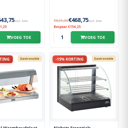
543,75
€468,75
€625,00
excl. btw
excl. btw
1,25
Bespaar €156,25
VOEG TOE
VOEG TOE
Gastronoble
Gastronoble
RTING
-15% KORTING
eal Warmhoudplaat
Nisbets Essentials