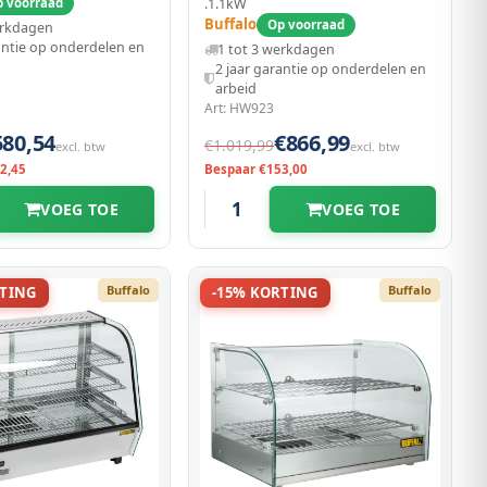
 | Zelfbediening |
Statisch | 3 Niveaus | 1.1kw
 voorraad
.1.1kW
30v) |
(230v) | 678x568x686(h)mm
Buffalo
Op voorraad
erkdagen
630(h)mm
antie op onderdelen en
1 tot 3 werkdagen
2 jaar garantie op onderdelen en
arbeid
Art: HW923
580,54
€866,99
€1.019,99
excl. btw
excl. btw
2,45
Bespaar €153,00
VOEG TOE
VOEG TOE
Buffalo
Buffalo
RTING
-15% KORTING