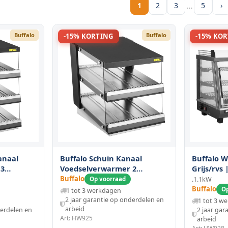
…
1
2
3
5
›
Buffalo
Buffalo
-15% KORTING
-15% KO
anaal
Buffalo Schuin Kanaal
Buffalo 
 3
Voedselverwarmer 2
Grijs/rvs 
Planken
Statisch |
Buffalo
Op voorraad
.1.1kW
Zelfbedie
Buffalo
Op
1 tot 3 werkdagen
| 915x48
2 jaar garantie op onderdelen en
1 tot 3 w
arbeid
derdelen en
2 jaar gar
Art: HW925
arbeid