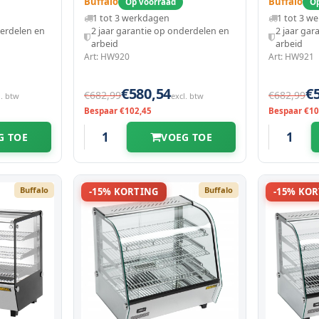
2 Niveaus | Zelfbediening |
2 Niveaus
Buffalo
Buffalo
Op voorraad
Op
0.56kw (230v) |
0.56kw (2
1 tot 3 werkdagen
1 tot 3 w
625x457x650(h)mm
650x467x
derdelen en
2 jaar garantie op onderdelen en
2 jaar gar
arbeid
arbeid
Art: HW920
Art: HW921
€580,54
€
€682,99
€682,99
l. btw
excl. btw
Bespaar €102,45
Bespaar €10
G TOE
VOEG TOE
Buffalo
Buffalo
-15% KORTING
-15% KO