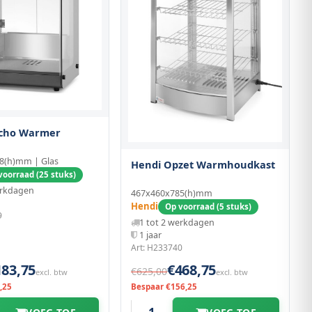
cho Warmer
8(h)mm | Glas
Hendi Opzet Warmhoudkast
voorraad (25 stuks)
erkdagen
467x460x785(h)mm
Hendi
Op voorraad (5 stuks)
9
1 tot 2 werkdagen
1 jaar
Art: H233740
183,75
€468,75
€625,00
excl. btw
excl. btw
,25
Bespaar €156,25