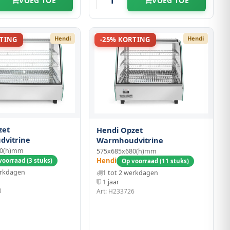
VOEG TOE
VOEG TOE
Hendi
Hendi
RTING
-25% KORTING
zet
Hendi Opzet
vitrine
Warmhoudvitrine
80(h)mm
575x685x680(h)mm
Hendi
voorraad (3 stuks)
Op voorraad (11 stuks)
erkdagen
1 tot 2 werkdagen
1 jaar
3
Art: H233726