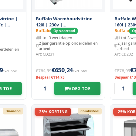
itrine |
Buffalo Warmhoudvitrine
Buffalo 
c |
120l | 230v |
160l | 230
s | 1.5kw
687x568x670(h)mm
868x568x
Buffalo
Buffalo
Op voorraad
Op
86(h)mm
1 tot 3 werkdagen
1 tot 3 w
2 jaar garantie op onderdelen en
2 jaar gar
arbeid
arbeid
derdelen en
Art: CD231
Art: CD232
9
€650,24
€
€764,99
€876,99
excl. btw
excl. btw
Bespaar €114,75
Bespaar €13
G TOE
VOEG TOE
Diamond
Combisteel
-25% KORTING
-25% KO