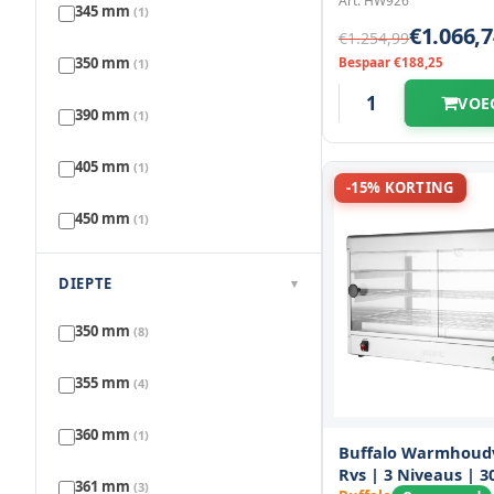
Art: HW926
Gastronoble
(2)
345 mm
(1)
€1.066,7
€1.254,99
Hendi
(8)
350 mm
Bespaar €188,25
(1)
VOE
Saro
(19)
390 mm
(1)
Tefcold
(1)
405 mm
(1)
-15% KORTING
450 mm
(1)
460 mm
(4)
DIEPTE
▾
485 mm
(1)
350 mm
(8)
500 mm
(2)
355 mm
(4)
530 mm
(1)
360 mm
(1)
Buffalo Warmhoudv
Rvs | 3 Niveaus | 30
554 mm
(7)
361 mm
(3)