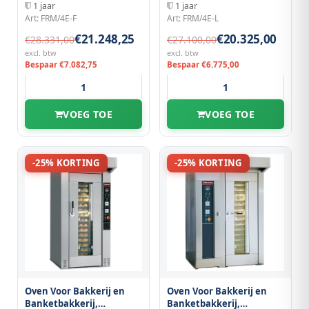
1 jaar
1 jaar
Art: FRM/4E-F
Art: FRM/4E-L
€21.248,25
€20.325,00
€28.331,00
€27.100,00
excl. btw
excl. btw
Bespaar €7.082,75
Bespaar €6.775,00
VOEG TOE
VOEG TOE
-25% KORTING
-25% KORTING
Oven Voor Bakkerij en
Oven Voor Bakkerij en
Banketbakkerij,
Banketbakkerij,