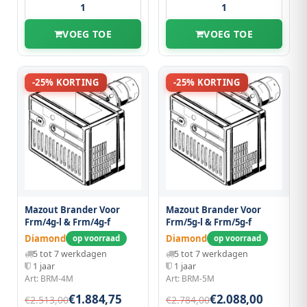
VOEG TOE
VOEG TOE
-25% KORTING
-25% KORTING
Mazout Brander Voor
Mazout Brander Voor
Frm/4g-l & Frm/4g-f
Frm/5g-l & Frm/5g-f
Diamond
Diamond
op voorraad
op voorraad
5 tot 7 werkdagen
5 tot 7 werkdagen
1 jaar
1 jaar
Art: BRM-4M
Art: BRM-5M
€1.884,75
€2.088,00
€2.513,00
€2.784,00