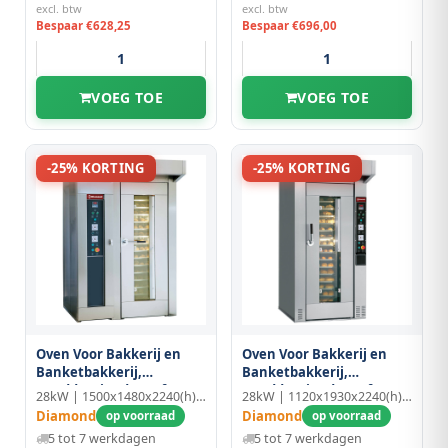
excl. btw
excl. btw
Bespaar €628,25
Bespaar €696,00
VOEG TOE
VOEG TOE
-25% KORTING
-25% KORTING
Oven Voor Bakkerij en
Oven Voor Bakkerij en
Banketbakkerij,
Banketbakkerij,
Ronddraaiend, 15 of 18
Ronddraaiend, 15 of 18
28kW | 1500x1480x2240(h)mm
28kW | 1120x1930x2240(h)mm
Niv. (450x650 mm of
Niv. (450x650 mm of
Diamond
Diamond
op voorraad
op voorraad
500x700 Mm)
500x700 Mm)
5 tot 7 werkdagen
5 tot 7 werkdagen