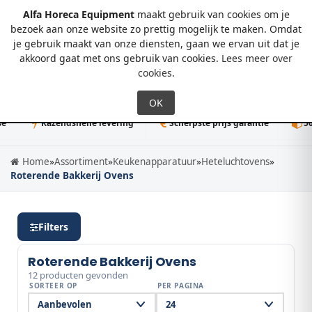
Alfa Horeca Equipment
maakt gebruik van cookies om je
bezoek aan onze website zo prettig mogelijk te maken. Omdat
je gebruik maakt van onze diensten, gaan we ervan uit dat je
0
akkoord gaat met ons gebruik van cookies.
Lees meer over
cookies
.
Razendsnelle levering
Scherpste prijs garantie
50K+ d
Home
»
Assortiment
»
Keukenapparatuur
»
Heteluchtovens
»
Roterende Bakkerij Ovens
Filters
Roterende Bakkerij Ovens
12 producten gevonden
SORTEER OP
PER PAGINA