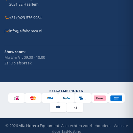
2031 EE Haarlem
+31 (0)23-576 9984
info@alfahoreca.nl
Showroom:
Ma t/m Vr: 09:00 - 18:00
Za: Op afspraak
BETAALMETHODEN
AMERICAN
Klarna.
EXPRESS
Bancontact
in3
© 2026
Alfa Horeca Equipment
. Alle rechten voorbehouden.
Website
door
TasHosting