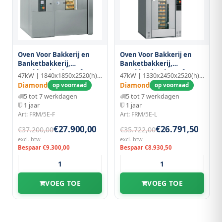
Oven Voor Bakkerij en
Oven Voor Bakkerij en
Banketbakkerij,
Banketbakkerij,
Ronddraaiend, 15 of 18
Ronddraaiend, 15 of 18
47kW | 1840x1850x2520(h)mm
47kW | 1330x2450x2520(h)mm
Niv.(600x800 Mm)
Niv.(600x800 Mm)
Diamond
Diamond
op voorraad
op voorraad
5 tot 7 werkdagen
5 tot 7 werkdagen
1 jaar
1 jaar
Art: FRM/5E-F
Art: FRM/5E-L
€27.900,00
€26.791,50
€37.200,00
€35.722,00
excl. btw
excl. btw
Bespaar €9.300,00
Bespaar €8.930,50
VOEG TOE
VOEG TOE