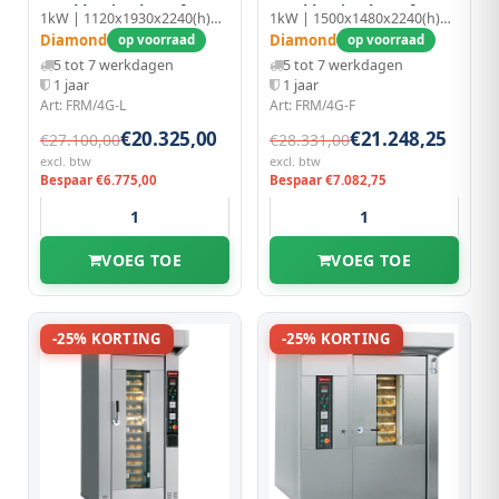
Ronddraaiend, 15 of 18
Ronddraaiend, 15 of 18
1kW | 1120x1930x2240(h)mm
1kW | 1500x1480x2240(h)mm
Niv.(450x650 mm of
Niv.(450x650 mm of
Diamond
Diamond
op voorraad
op voorraad
500x700 Mm)
500x700 Mm)
5 tot 7 werkdagen
5 tot 7 werkdagen
1 jaar
1 jaar
Art: FRM/4G-L
Art: FRM/4G-F
€20.325,00
€21.248,25
€27.100,00
€28.331,00
excl. btw
excl. btw
Bespaar €6.775,00
Bespaar €7.082,75
VOEG TOE
VOEG TOE
-25% KORTING
-25% KORTING