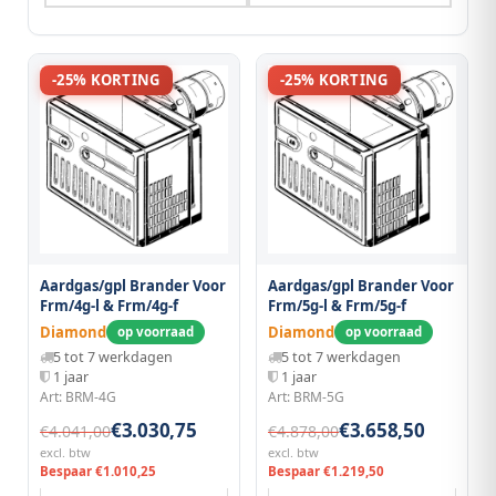
-25% KORTING
-25% KORTING
Aardgas/gpl Brander Voor
Aardgas/gpl Brander Voor
Frm/4g-l & Frm/4g-f
Frm/5g-l & Frm/5g-f
Diamond
Diamond
op voorraad
op voorraad
5 tot 7 werkdagen
5 tot 7 werkdagen
1 jaar
1 jaar
Art: BRM-4G
Art: BRM-5G
€3.030,75
€3.658,50
€4.041,00
€4.878,00
excl. btw
excl. btw
Bespaar €1.010,25
Bespaar €1.219,50