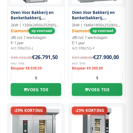
Oven Voor Bakkerij en
Oven Voor Bakkerij en
Banketbakkerij,
Banketbakkerij,
Ronddraaiend, 15 of 18
Ronddraaiend, 15 of 18
2kW | 1330x2450x2520(h)mm
2kW | 1840x1850x2520(h)mm
Niv.(600x800 Mm)
Niv.(600x800 Mm)
Diamond
Diamond
op voorraad
op voorraad
5 tot 7 werkdagen
5 tot 7 werkdagen
1 jaar
1 jaar
Art: FRM/5G-L
Art: FRM/5G-F
€26.791,50
€27.900,00
€35.722,00
€37.200,00
excl. btw
excl. btw
Bespaar €8.930,50
Bespaar €9.300,00
VOEG TOE
VOEG TOE
-25% KORTING
-25% KORTING