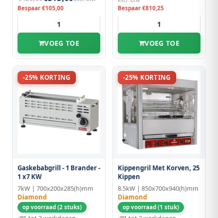
Bespaar €105,00
Bespaar €810,25
VOEG TOE
VOEG TOE
-25% KORTING
-25% KORTING
Gaskebabgrill - 1 Brander -
Kippengril Met Korven, 25
1 x7 KW
Kippen
7kW | 700x200x285(h)mm
8.5kW | 850x700x940(h)mm
Diamond
Diamond
op voorraad (2 stuks)
op voorraad (1 stuk)