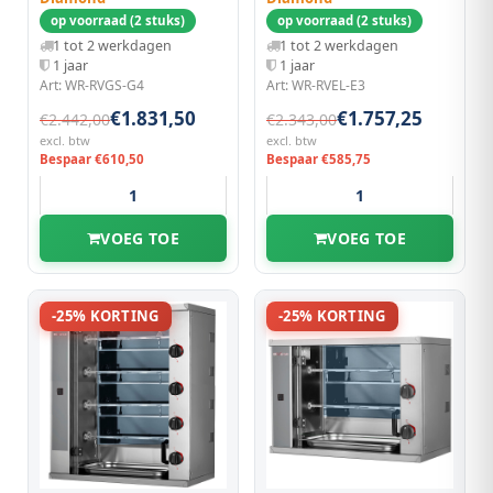
op voorraad (2 stuks)
op voorraad (2 stuks)
1 tot 2 werkdagen
1 tot 2 werkdagen
1 jaar
1 jaar
Art: WR-RVGS-G4
Art: WR-RVEL-E3
€1.831,50
€1.757,25
€2.442,00
€2.343,00
excl. btw
excl. btw
Bespaar €610,50
Bespaar €585,75
VOEG TOE
VOEG TOE
-25% KORTING
-25% KORTING