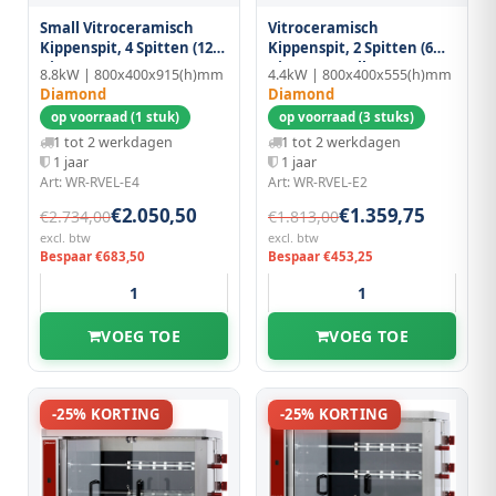
Small Vitroceramisch
Vitroceramisch
Kippenspit, 4 Spitten (12
Kippenspit, 2 Spitten (6
Kippen)
Kippen) Small
8.8kW | 800x400x915(h)mm
4.4kW | 800x400x555(h)mm
Diamond
Diamond
op voorraad (1 stuk)
op voorraad (3 stuks)
1 tot 2 werkdagen
1 tot 2 werkdagen
1 jaar
1 jaar
Art: WR-RVEL-E4
Art: WR-RVEL-E2
€2.050,50
€1.359,75
€2.734,00
€1.813,00
excl. btw
excl. btw
Bespaar €683,50
Bespaar €453,25
VOEG TOE
VOEG TOE
-25% KORTING
-25% KORTING