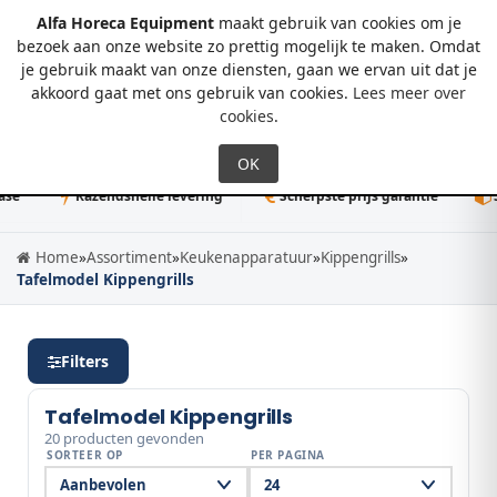
Alfa Horeca Equipment
maakt gebruik van cookies om je
bezoek aan onze website zo prettig mogelijk te maken. Omdat
je gebruik maakt van onze diensten, gaan we ervan uit dat je
0
akkoord gaat met ons gebruik van cookies.
Lees meer over
cookies
.
Razendsnelle levering
Scherpste prijs garantie
50K+ dir
Home
»
Assortiment
»
Keukenapparatuur
»
Kippengrills
»
Tafelmodel Kippengrills
Filters
Tafelmodel Kippengrills
20 producten gevonden
SORTEER OP
PER PAGINA