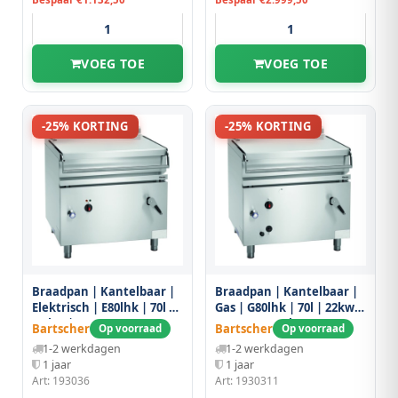
VOEG TOE
VOEG TOE
-25% KORTING
-25% KORTING
Braadpan | Kantelbaar |
Braadpan | Kantelbaar |
Elektrisch | E80lhk | 70l |
Gas | G80lhk | 70l | 22kw |
9.9kw |
900x900x900(h)mm
Bartscher
Bartscher
Op voorraad
Op voorraad
900x900x900(h)mm
1-2 werkdagen
1-2 werkdagen
1 jaar
1 jaar
Art: 193036
Art: 1930311