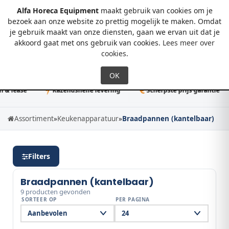
Alfa Horeca Equipment
maakt gebruik van cookies om je
bezoek aan onze website zo prettig mogelijk te maken. Omdat
je gebruik maakt van onze diensten, gaan we ervan uit dat je
0
akkoord gaat met ons gebruik van cookies.
Lees meer over
cookies
.
lease
Razendsnelle levering
Scherpste prijs garantie
Assortiment
»
Keukenapparatuur
»
Braadpannen (kantelbaar)
Filters
Braadpannen (kantelbaar)
9 producten gevonden
SORTEER OP
PER PAGINA