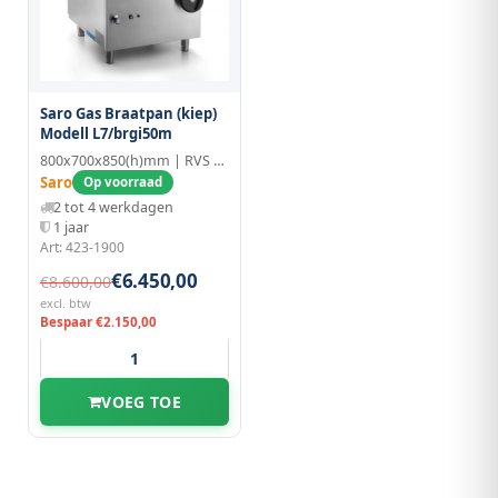
Saro Gas Braatpan (kiep)
Modell L7/brgi50m
800x700x850(h)mm | RVS | 50L
Saro
Op voorraad
2 tot 4 werkdagen
1 jaar
Art: 423-1900
€6.450,00
€8.600,00
excl. btw
Bespaar €2.150,00
VOEG TOE