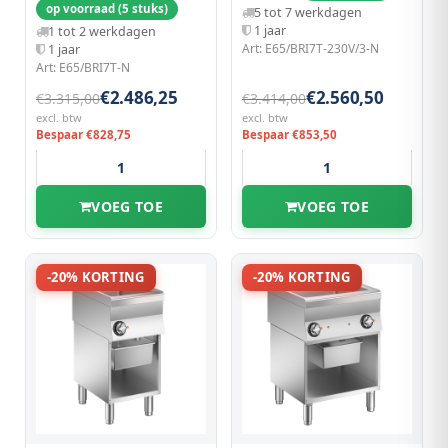
op voorraad (5 stuks)
5 tot 7 werkdagen
1 jaar
1 tot 2 werkdagen
Art: E65/BRI7T-230V/3-N
1 jaar
Art: E65/BRI7T-N
€2.486,25
€2.560,50
€3.315,00
€3.414,00
excl. btw
excl. btw
Bespaar €828,75
Bespaar €853,50
VOEG TOE
VOEG TOE
-20% KORTING
-20% KORTING