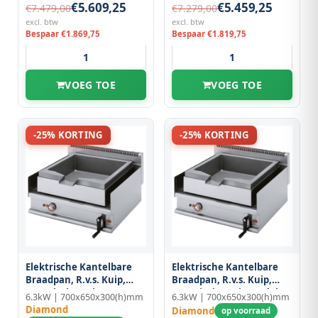
€5.609,25
€5.459,25
€7.479,00
€7.279,00
excl. btw
excl. btw
Bespaar €1.869,75
Bespaar €1.819,75
VOEG TOE
VOEG TOE
-25% KORTING
-25% KORTING
Elektrische Kantelbare
Elektrische Kantelbare
Braadpan, R.v.s. Kuip,
Braadpan, R.v.s. Kuip,
Capaciteit 30 Liter
Capaciteit 30 Liter "alpha
6.3kW | 700x650x300(h)mm
6.3kW | 700x650x300(h)mm
650"
Diamond
Diamond
op voorraad