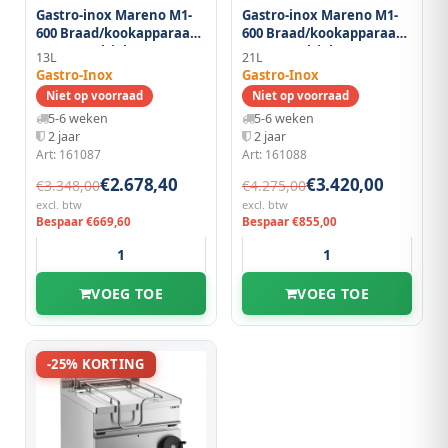
Gastro-inox Mareno M1-
Gastro-inox Mareno M1-
600 Braad/kookapparaat
600 Braad/kookapparaat
40cm "multipla"
60cm "multipla"
13L
21L
Gastro-Inox
Gastro-Inox
Niet op voorraad
Niet op voorraad
5-6 weken
5-6 weken
2 jaar
2 jaar
Art: 161087
Art: 161088
€2.678,40
€3.420,00
€3.348,00
€4.275,00
excl. btw
excl. btw
Bespaar €669,60
Bespaar €855,00
VOEG TOE
VOEG TOE
-25% KORTING