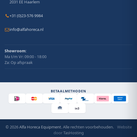
2031 EE Haarlem
+31 (0)23-576 9984
info@alfahoreca.nl
Showroom:
Ma t/m Vr: 09:00 - 18:00
Za: Op afspraak
BETAALMETHODEN
AMERICAN
Klarna.
EXPRESS
Bancontact
in3
© 2026
Alfa Horeca Equipment
. Alle rechten voorbehouden.
Website
door
TasHosting