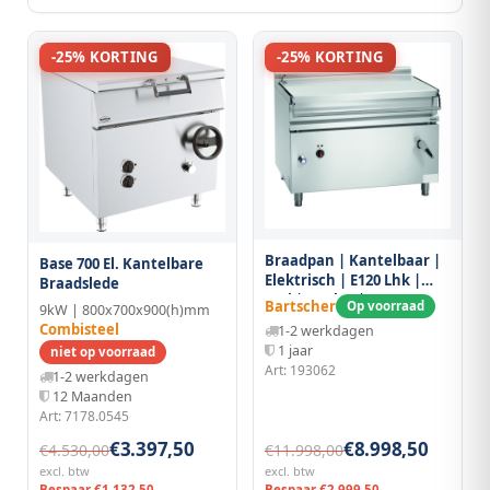
-25% KORTING
-25% KORTING
Braadpan | Kantelbaar |
Base 700 El. Kantelbare
Elektrisch | E120 Lhk |
Braadslede
100l | 14.8kw |
Bartscher
Op voorraad
9kW | 800x700x900(h)mm
1200x900x900(h)mm
Combisteel
1-2 werkdagen
1 jaar
niet op voorraad
Art: 193062
1-2 werkdagen
12 Maanden
Art: 7178.0545
€3.397,50
€8.998,50
€4.530,00
€11.998,00
excl. btw
excl. btw
Bespaar €1.132,50
Bespaar €2.999,50