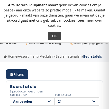
Alfa Horeca Equipment
maakt gebruik van cookies om je
bezoek aan onze website zo prettig mogelijk te maken. Omdat
je gebruik maakt van onze diensten, gaan we ervan uit dat je
0
akkoord gaat met ons gebruik van cookies.
Lees meer over
cookies
.
en & lease
Razendsnelle levering
Scherpste prijs garantie
Home
»
Assortiment
»
Meubilair
»
Beursmaterialen
»
Beurstafels
Filters
Beurstafels
3 producten gevonden
SORTEER OP
PER PAGINA