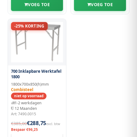
VOEG TOE
VOEG TOE
-25% KORTING
700 Inklapbare Werktafel
1800
1800x700x850(h)mm
Combisteel
niet op voorraad
1-2 werkdagen
12 Maanden
Art: 7490.0015
€288,75
€385,00
excl. btw
Bespaar €96,25