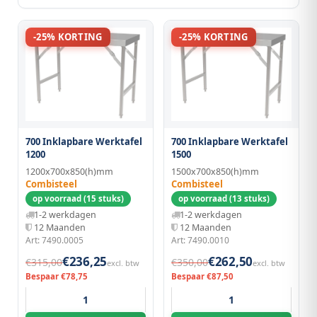
-25% KORTING
-25% KORTING
700 Inklapbare Werktafel
700 Inklapbare Werktafel
1200
1500
1200x700x850(h)mm
1500x700x850(h)mm
Combisteel
Combisteel
op voorraad (15 stuks)
op voorraad (13 stuks)
1-2 werkdagen
1-2 werkdagen
12 Maanden
12 Maanden
Art: 7490.0005
Art: 7490.0010
€236,25
€262,50
€315,00
€350,00
excl. btw
excl. btw
Bespaar €78,75
Bespaar €87,50