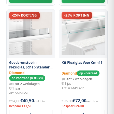
-25% KORTING
-25% KORTING
Goederenstop in
Kit Plexiglas Voor Cmn11
Plexiglas, Schab Standard
2000 mm
Diamond
Diamond
op voorraad
op voorraad (8 stuks)
5 tot 7 werkdagen
1 jaar
1 tot 2 werkdagen
Art: KCM/PLX-11
1 jaar
Art: SAP20/ST
€40,50
€72,00
€54,00
€96,00
excl. btw
excl. btw
Bespaar €13,50
Bespaar €24,00