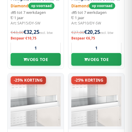
Modena 1500 mm
Modena 1000 mm
Diamond
Diamond
op voorraad
op voorraad
5 tot 7 werkdagen
5 tot 7 werkdagen
1 jaar
1 jaar
Art: SAP15/DY-SW
Art: SAP10/DY-SW
€32,25
€20,25
€43,00
€27,00
excl. btw
excl. btw
Bespaar €10,75
Bespaar €6,75
VOEG TOE
VOEG TOE
-25% KORTING
-25% KORTING