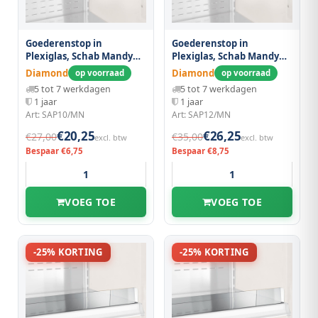
Goederenstop in
Goederenstop in
Plexiglas, Schab Mandy
Plexiglas, Schab Mandy
1000 mm
1200 mm
Diamond
Diamond
op voorraad
op voorraad
5 tot 7 werkdagen
5 tot 7 werkdagen
1 jaar
1 jaar
Art: SAP10/MN
Art: SAP12/MN
€20,25
€26,25
€27,00
€35,00
excl. btw
excl. btw
Bespaar €6,75
Bespaar €8,75
VOEG TOE
VOEG TOE
-25% KORTING
-25% KORTING