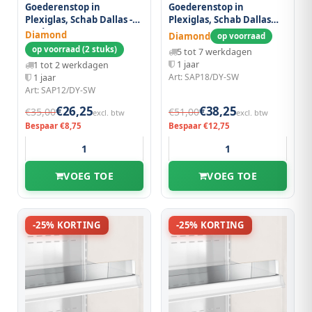
Goederenstop in
Goederenstop in
Plexiglas, Schab Dallas -
Plexiglas, Schab Dallas
Modena 1200 mm
1800 mm
Diamond
Diamond
op voorraad
op voorraad (2 stuks)
5 tot 7 werkdagen
1 jaar
1 tot 2 werkdagen
Art: SAP18/DY-SW
1 jaar
Art: SAP12/DY-SW
€26,25
€38,25
€35,00
€51,00
excl. btw
excl. btw
Bespaar €8,75
Bespaar €12,75
VOEG TOE
VOEG TOE
-25% KORTING
-25% KORTING