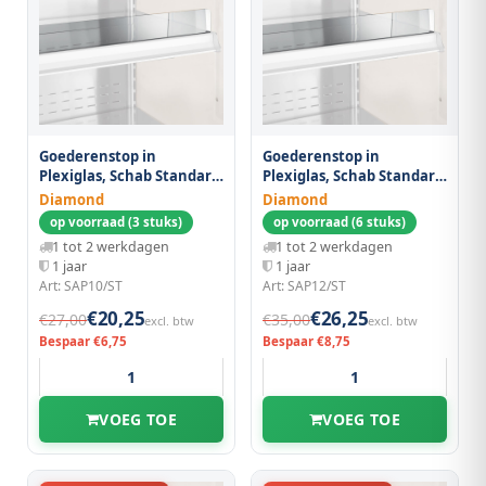
Goederenstop in
Goederenstop in
Plexiglas, Schab Standard
Plexiglas, Schab Standard
1000 mm
1200 mm
Diamond
Diamond
op voorraad (3 stuks)
op voorraad (6 stuks)
1 tot 2 werkdagen
1 tot 2 werkdagen
1 jaar
1 jaar
Art: SAP10/ST
Art: SAP12/ST
€20,25
€26,25
€27,00
€35,00
excl. btw
excl. btw
Bespaar €6,75
Bespaar €8,75
VOEG TOE
VOEG TOE