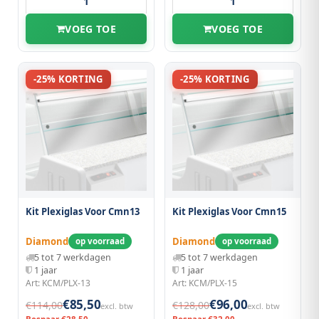
VOEG TOE
VOEG TOE
-25% KORTING
-25% KORTING
Kit Plexiglas Voor Cmn13
Kit Plexiglas Voor Cmn15
Diamond
Diamond
op voorraad
op voorraad
5 tot 7 werkdagen
5 tot 7 werkdagen
1 jaar
1 jaar
Art: KCM/PLX-13
Art: KCM/PLX-15
€85,50
€96,00
€114,00
€128,00
excl. btw
excl. btw