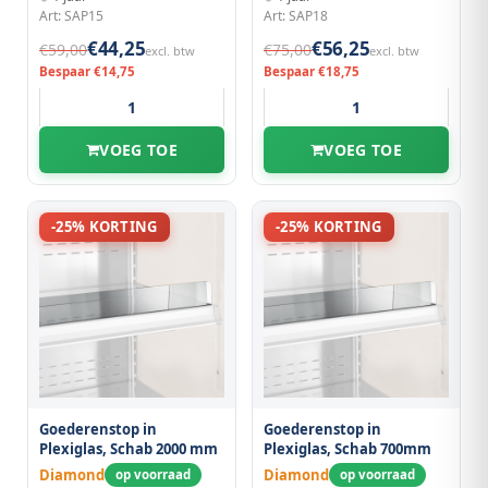
Art: SAP15
Art: SAP18
€44,25
€56,25
€59,00
€75,00
excl. btw
excl. btw
Bespaar €14,75
Bespaar €18,75
VOEG TOE
VOEG TOE
-25% KORTING
-25% KORTING
Goederenstop in
Goederenstop in
Plexiglas, Schab 2000 mm
Plexiglas, Schab 700mm
Diamond
Diamond
op voorraad
op voorraad