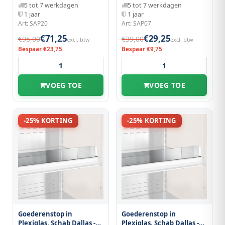
5 tot 7 werkdagen
5 tot 7 werkdagen
1 jaar
1 jaar
Art: SAP20
Art: SAP07
€71,25
€29,25
€95,00
€39,00
excl. btw
excl. btw
Bespaar €23,75
Bespaar €9,75
VOEG TOE
VOEG TOE
-25% KORTING
-25% KORTING
Goederenstop in
Goederenstop in
Plexiglas, Schab Dallas -
Plexiglas, Schab Dallas -