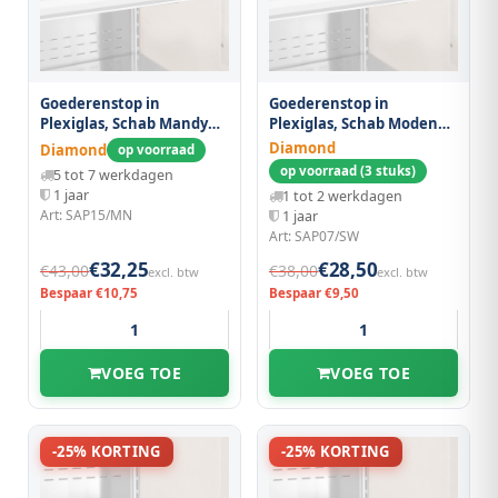
Goederenstop in
Goederenstop in
Plexiglas, Schab Mandy
Plexiglas, Schab Modena
1500 mm
700 mm
Diamond
Diamond
op voorraad
op voorraad (3 stuks)
5 tot 7 werkdagen
1 jaar
1 tot 2 werkdagen
Art: SAP15/MN
1 jaar
Art: SAP07/SW
€32,25
€28,50
€43,00
€38,00
excl. btw
excl. btw
Bespaar €10,75
Bespaar €9,50
VOEG TOE
VOEG TOE
-25% KORTING
-25% KORTING