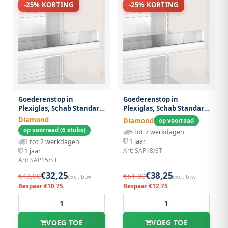
-25% KORTING
-25% KORTING
Goederenstop in
Goederenstop in
Plexiglas, Schab Standard
Plexiglas, Schab Standard
1500 mm
1800 mm
Diamond
Diamond
op voorraad
op voorraad (6 stuks)
5 tot 7 werkdagen
1 jaar
1 tot 2 werkdagen
Art: SAP18/ST
1 jaar
Art: SAP15/ST
€32,25
€38,25
€43,00
€51,00
excl. btw
excl. btw
Bespaar €10,75
Bespaar €12,75
VOEG TOE
VOEG TOE