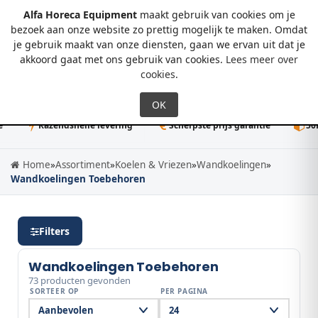
Alfa Horeca Equipment
maakt gebruik van cookies om je
bezoek aan onze website zo prettig mogelijk te maken. Omdat
je gebruik maakt van onze diensten, gaan we ervan uit dat je
0
akkoord gaat met ons gebruik van cookies.
Lees meer over
cookies
.
Razendsnelle levering
Scherpste prijs garantie
50K+ dire
Home
»
Assortiment
»
Koelen & Vriezen
»
Wandkoelingen
»
Wandkoelingen Toebehoren
Filters
Wandkoelingen Toebehoren
73 producten gevonden
SORTEER OP
PER PAGINA