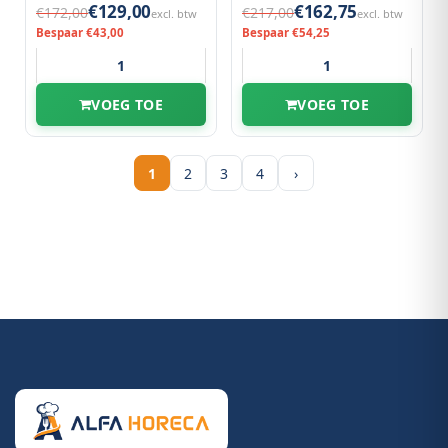
€129,00
€162,75
€172,00
€217,00
excl. btw
excl. btw
Bespaar €43,00
Bespaar €54,25
VOEG TOE
VOEG TOE
1
2
3
4
›