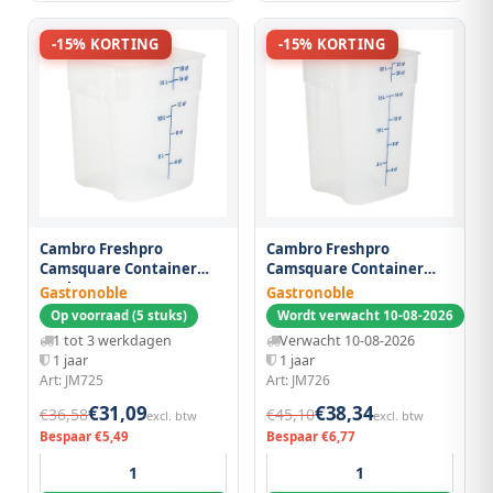
-15% KORTING
-15% KORTING
Cambro Freshpro
Cambro Freshpro
Camsquare Container
Camsquare Container
17,2l
20,8 L
Gastronoble
Gastronoble
Op voorraad (5 stuks)
Wordt verwacht 10-08-2026
1 tot 3 werkdagen
Verwacht 10-08-2026
1 jaar
1 jaar
Art: JM725
Art: JM726
€31,09
€38,34
€36,58
€45,10
excl. btw
excl. btw
Bespaar €5,49
Bespaar €6,77