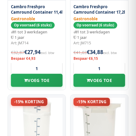
Cambro Freshpro
Cambro Freshpro
Camround Container 11,4l
Camround Container 17,2l
Gastronoble
Gastronoble
Op voorraad (6 stuks)
Op voorraad (6 stuks)
1 tot 3 werkdagen
1 tot 3 werkdagen
1 jaar
1 jaar
Art: JM714
Art: JM715
€27,94
€34,88
€32,87
€41,03
excl. btw
excl. btw
Bespaar €4,93
Bespaar €6,15
VOEG TOE
VOEG TOE
-15% KORTING
-15% KORTING