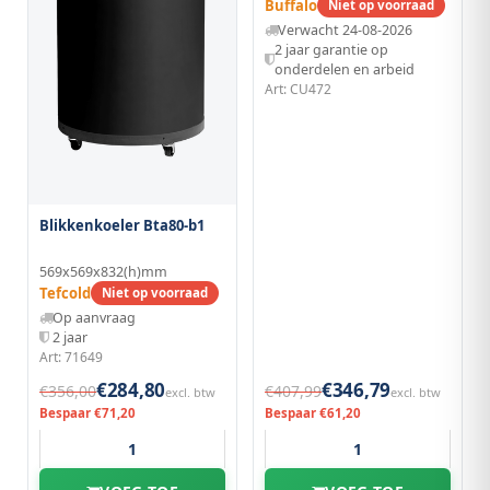
Buffalo
Niet op voorraad
Verwacht 24-08-2026
2 jaar garantie op
onderdelen en arbeid
Art: CU472
Blikkenkoeler Bta80-b1
569x569x832(h)mm
Tefcold
Niet op voorraad
Op aanvraag
2 jaar
Art: 71649
€284,80
€346,79
€356,00
€407,99
excl. btw
excl. btw
Bespaar €71,20
Bespaar €61,20