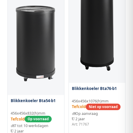
Blikkenkoeler Bta76-b1
Blikkenkoeler Bta54-b1
456x456x1076(h)mm
Tefcold
Niet op voorraad
456x456x832(h)mm
Op aanvraag
2 jaar
Tefcold
Op voorraad
Art: 71767
7 tot 10 werkdagen
2 jaar