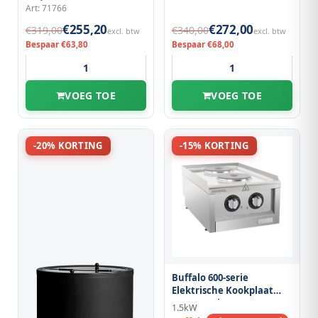
Art: 71766
€255,20
€272,00
€319,00
€340,00
excl. btw
excl. btw
Bespaar €63,80
Bespaar €68,00
VOEG TOE
VOEG TOE
-20% KORTING
-15% KORTING
Buffalo 600-serie
Elektrische Kookplaat
Met 2 Kookzones
1.5kW