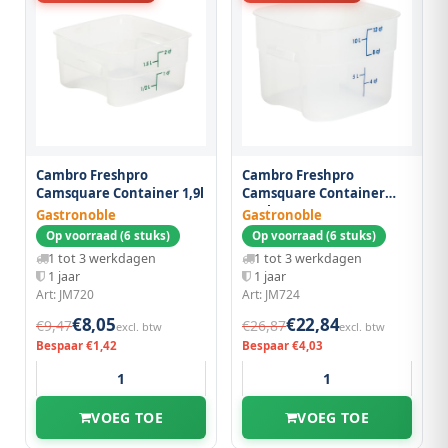
Cambro Freshpro
Cambro Freshpro
Camsquare Container 1,9l
Camsquare Container
11.4l
Gastronoble
Gastronoble
Op voorraad (6 stuks)
Op voorraad (6 stuks)
1 tot 3 werkdagen
1 tot 3 werkdagen
1 jaar
1 jaar
Art: JM720
Art: JM724
€8,05
€22,84
€9,47
€26,87
excl. btw
excl. btw
Bespaar €1,42
Bespaar €4,03
VOEG TOE
VOEG TOE