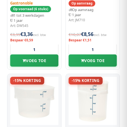
Gastronoble
Op aanvraag
Op voorraad (6 stuks)
Op aanvraag
1 jaar
1 tot 3 werkdagen
Art: JM710
1 jaar
Art: DW545
€3,36
€8,56
€3,95
€10,07
excl. btw
excl. btw
Bespaar €0,59
Bespaar €1,51
VOEG TOE
VOEG TOE
-15% KORTING
-15% KORTING