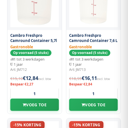
Cambro Freshpro
Cambro Freshpro
Camround Container 5,7l
Camround Container 7,6 L
Gastronoble
Gastronoble
Op voorraad (5 stuks)
Op voorraad (5 stuks)
1 tot 3 werkdagen
1 tot 3 werkdagen
1 jaar
1 jaar
Art: JM712
Art: JM713
€12,84
€16,11
€15,10
€18,95
excl. btw
excl. btw
Bespaar €2,27
Bespaar €2,84
VOEG TOE
VOEG TOE
-15% KORTING
-15% KORTING