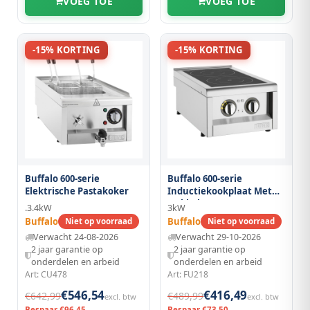
VOEG TOE
VOEG TOE
-15% KORTING
-15% KORTING
Buffalo 600-serie
Buffalo 600-serie
Elektrische Pastakoker
Inductiekookplaat Met
Dubbele Zone, 3 Kw. Let
.3.4kW
3kW
Op: Alleen
Buffalo
Buffalo
Niet op voorraad
Niet op voorraad
Aanrechtmodel.
Verwacht 24-08-2026
Verwacht 29-10-2026
Onderkast Wordt Apart
2 jaar garantie op
2 jaar garantie op
Verkocht
onderdelen en arbeid
onderdelen en arbeid
Art: CU478
Art: FU218
€546,54
€416,49
€642,99
€489,99
excl. btw
excl. btw
Bespaar €96,45
Bespaar €73,50