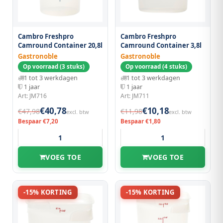
Cambro Freshpro
Cambro Freshpro
Camround Container 20,8l
Camround Container 3,8l
Gastronoble
Gastronoble
Op voorraad (3 stuks)
Op voorraad (4 stuks)
1 tot 3 werkdagen
1 tot 3 werkdagen
1 jaar
1 jaar
Art: JM716
Art: JM711
€40,78
€10,18
€47,98
€11,98
excl. btw
excl. btw
Bespaar €7,20
Bespaar €1,80
VOEG TOE
VOEG TOE
-15% KORTING
-15% KORTING