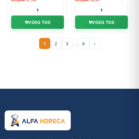
VOEG TOE
VOEG TOE
…
1
2
3
6
›