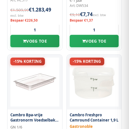
Art: HC517
1 jaar
Art: DW534
€1.283,49
€1.509,99
€7,74
€9,10
excl. btw
excl. btw
Bespaar €226,50
Bespaar €1,37
VOEG TOE
VOEG TOE
-15% KORTING
-15% KORTING
Cambro Bpa-vrije
Cambro Freshpro
Gastronorm Voedselbak
Camround Container 1,9 L
GN 1/6 65mm
Gastronoble
GN 1/6