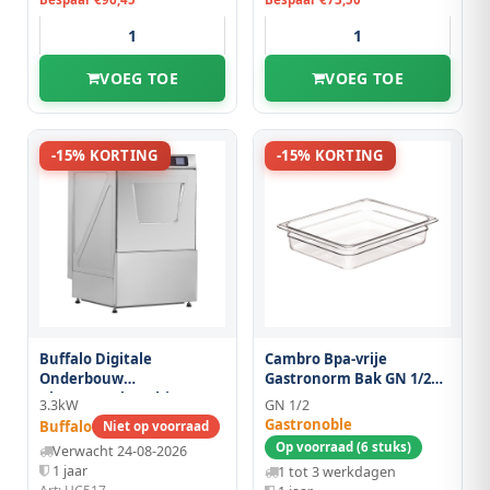
VOEG TOE
VOEG TOE
-15% KORTING
-15% KORTING
Buffalo Digitale
Cambro Bpa-vrije
Onderbouw
Gastronorm Bak GN 1/2
Glazenspoelmachine Met
65mm
3.3kW
GN 1/2
Afvoerpomp 400 mm
Gastronoble
Buffalo
Niet op voorraad
Mand 3,3 kW
Op voorraad (6 stuks)
Verwacht 24-08-2026
1 jaar
1 tot 3 werkdagen