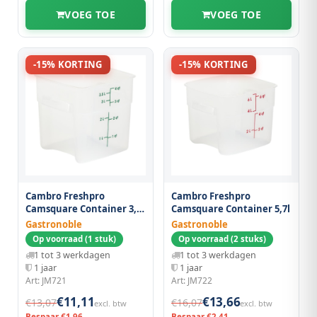
VOEG TOE
VOEG TOE
-15% KORTING
-15% KORTING
Cambro Freshpro
Cambro Freshpro
Camsquare Container 3,8
Camsquare Container 5,7l
L
Gastronoble
Gastronoble
Op voorraad (1 stuk)
Op voorraad (2 stuks)
1 tot 3 werkdagen
1 tot 3 werkdagen
1 jaar
1 jaar
Art: JM721
Art: JM722
€11,11
€13,66
€13,07
€16,07
excl. btw
excl. btw
Bespaar €1,96
Bespaar €2,41