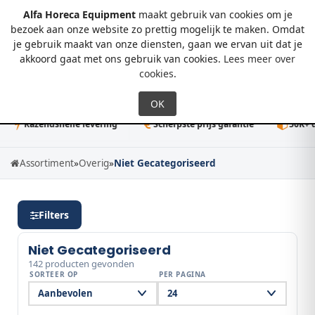
Alfa Horeca Equipment
maakt gebruik van cookies om je
bezoek aan onze website zo prettig mogelijk te maken. Omdat
je gebruik maakt van onze diensten, gaan we ervan uit dat je
0
akkoord gaat met ons gebruik van cookies.
Lees meer over
cookies
.
azendsnelle levering
Scherpste prijs garantie
50K+ direct l
Assortiment
»
Overig
»
Niet Gecategoriseerd
Filters
Niet Gecategoriseerd
142 producten gevonden
SORTEER OP
PER PAGINA