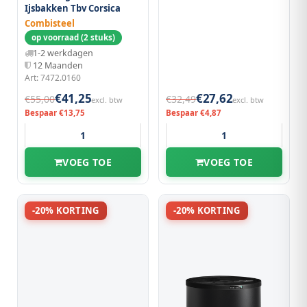
Ijsbakken Tbv Corsica
Combisteel
op voorraad (2 stuks)
1-2 werkdagen
12 Maanden
Art: 7472.0160
€41,25
€27,62
€55,00
€32,49
excl. btw
excl. btw
Bespaar €13,75
Bespaar €4,87
VOEG TOE
VOEG TOE
-20% KORTING
-20% KORTING