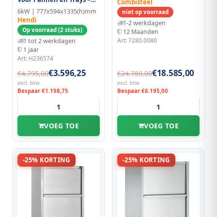
Combisteel
Met Doseersysteem Voor
6kW | 777x594x1335(h)mm
niet op voorraad
Reinigingsmiddelen en
Hendi
1-2 werkdagen
Afvoerpomp
Op voorraad (2 stuks)
12 Maanden
Art: 7280.0080
1 tot 2 werkdagen
1 jaar
Art: H236574
€3.596,25
€18.585,00
€4.795,00
€24.780,00
excl. btw
excl. btw
Bespaar €1.198,75
Bespaar €6.195,00
VOEG TOE
VOEG TOE
-25% KORTING
-25% KORTING