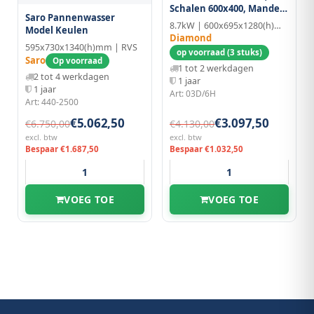
Schalen 600x400, Manden
Saro Pannenwasser
500x600 mm
8.7kW | 600x695x1280(h)mm
Model Keulen
Diamond
595x730x1340(h)mm | RVS
op voorraad (3 stuks)
Saro
Op voorraad
1 tot 2 werkdagen
2 tot 4 werkdagen
1 jaar
1 jaar
Art: 03D/6H
Art: 440-2500
€5.062,50
€3.097,50
€6.750,00
€4.130,00
excl. btw
excl. btw
Bespaar €1.687,50
Bespaar €1.032,50
VOEG TOE
VOEG TOE