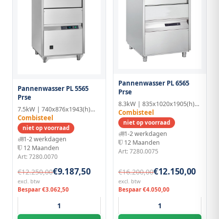
Pannenwasser PL 6565
Pannenwasser PL 5565
Prse
Prse
8.3kW | 835x1020x1905(h)mm | RVS
7.5kW | 740x876x1943(h)mm | RVS
Combisteel
Combisteel
niet op voorraad
niet op voorraad
1-2 werkdagen
1-2 werkdagen
12 Maanden
12 Maanden
Art: 7280.0075
Art: 7280.0070
€9.187,50
€12.150,00
€12.250,00
€16.200,00
excl. btw
excl. btw
Bespaar €3.062,50
Bespaar €4.050,00