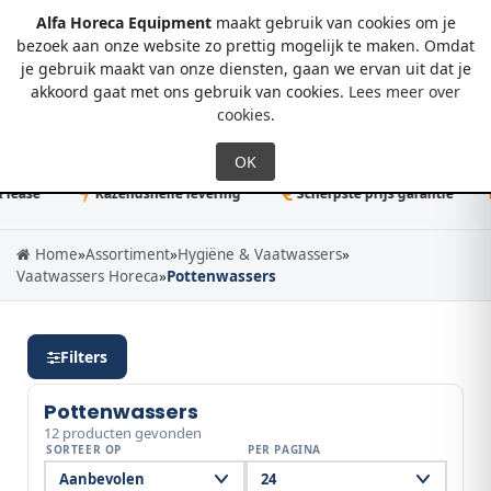
Alfa Horeca Equipment
maakt gebruik van cookies om je
bezoek aan onze website zo prettig mogelijk te maken. Omdat
je gebruik maakt van onze diensten, gaan we ervan uit dat je
0
akkoord gaat met ons gebruik van cookies.
Lees meer over
cookies
.
se
Razendsnelle levering
Scherpste prijs garantie
50
Home
»
Assortiment
»
Hygiëne & Vaatwassers
»
Vaatwassers Horeca
»
Pottenwassers
Filters
Pottenwassers
12 producten gevonden
SORTEER OP
PER PAGINA