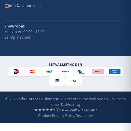
info@alfahoreca.nl
Showroom:
Ma t/m Vr: 09:00 - 18:00
Za: Op afspraak
BETAALMETHODEN
AMERICAN
Klarna.
EXPRESS
Bancontact
in3
© 2026
Alfa Horeca Equipment
. Alle rechten voorbehouden.
Website
door
TasHosting
9.7
/10 — WebwinkelKeur
★★★★★
Cookies
Privacy Policy
Disclaimer