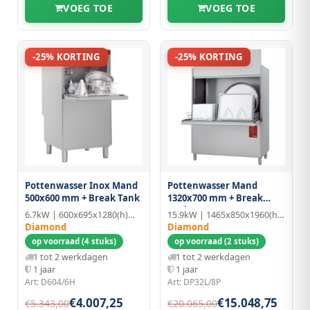
VOEG TOE
VOEG TOE
-25% KORTING
-25% KORTING
Pottenwasser Inox Mand
Pottenwasser Mand
500x600 mm + Break Tank
1320x700 mm + Break
Tank
6.7kW | 600x695x1280(h)mm
15.9kW | 1465x850x1960(h)mm
Diamond
Diamond
op voorraad (4 stuks)
op voorraad (2 stuks)
1 tot 2 werkdagen
1 tot 2 werkdagen
1 jaar
1 jaar
Art: D604/6H
Art: DP32L/8P
€4.007,25
€15.048,75
€5.343,00
€20.065,00