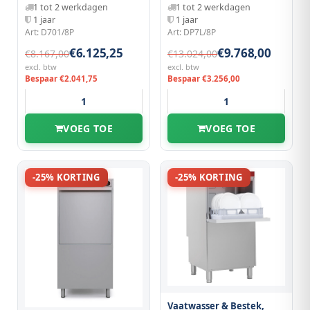
1 tot 2 werkdagen
1 tot 2 werkdagen
1 jaar
1 jaar
Art: D701/8P
Art: DP7L/8P
€6.125,25
€9.768,00
€8.167,00
€13.024,00
excl. btw
excl. btw
Bespaar €2.041,75
Bespaar €3.256,00
VOEG TOE
VOEG TOE
-25% KORTING
-25% KORTING
Vaatwasser & Bestek,