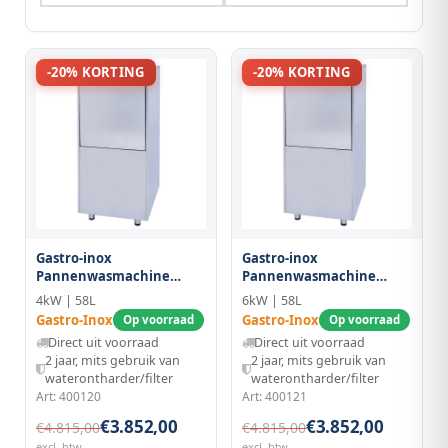
-20% KORTING
-20% KORTING
Gastro-inox
Gastro-inox
Pannenwasmachine
Pannenwasmachine
60x50, 230v
60x50, 400v
4kW | 58L
6kW | 58L
Gastro-Inox
Gastro-Inox
Op voorraad
Op voorraad
Direct uit voorraad
Direct uit voorraad
2 jaar, mits gebruik van
2 jaar, mits gebruik van
waterontharder/filter
waterontharder/filter
Art: 400120
Art: 400121
€3.852,00
€3.852,00
€4.815,00
€4.815,00
excl. btw
excl. btw