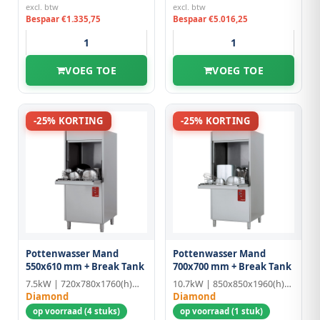
excl. btw
excl. btw
Bespaar €1.335,75
Bespaar €5.016,25
VOEG TOE
VOEG TOE
-25% KORTING
-25% KORTING
Pottenwasser Mand
Pottenwasser Mand
550x610 mm + Break Tank
700x700 mm + Break Tank
7.5kW | 720x780x1760(h)mm
10.7kW | 850x850x1960(h)mm
Diamond
Diamond
op voorraad (4 stuks)
op voorraad (1 stuk)