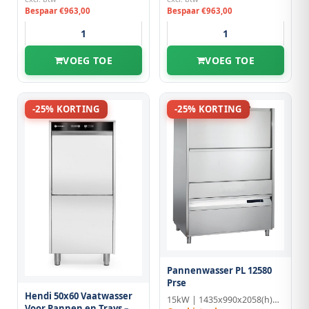
Bespaar €963,00
Bespaar €963,00
VOEG TOE
VOEG TOE
-25% KORTING
-25% KORTING
Pannenwasser PL 12580
Prse
Hendi 50x60 Vaatwasser
15kW | 1435x990x2058(h)mm | RVS
Voor Pannen en Trays –