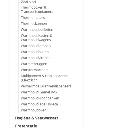
Sous-vide
Thermoboxen &
Transportcontainers
Thermometers
Thermoskannen
Warmhoudbuffetten
Warmhoudkasten &
Warmhoudwagens
Warmhoudlampen
Warmhoudplaten
Warmhoudvitrines
Warmtebruggen
Worstenwarmers
Multipannen & Hapjespannen
(Elektrisch)
Verwarmde Drankendispensers
Warmhoud Gamel RVS
Warmhoud-Toonbanken
Warmhoudlade Horeca
Warmhoudoven
Hygiëne & Vaatwassers
Presentatie