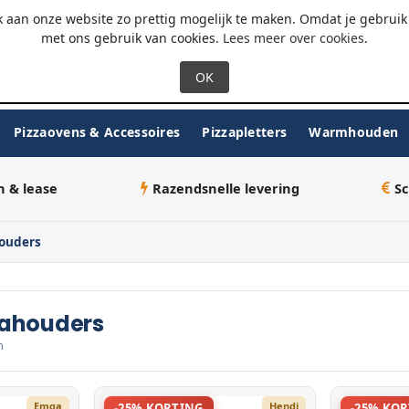
 - 18:00
WhatsApp
 aan onze website zo prettig mogelijk te maken. Omdat je gebruik 
met ons gebruik van cookies.
Lees meer over cookies
.
Pizzaovens & Accessoires
Pizzapletters
Warmhouden
n & lease
Razendsnelle levering
Sc
ouders
ahouders
n
Emga
Hendi
-25% KORTING
-25% KO