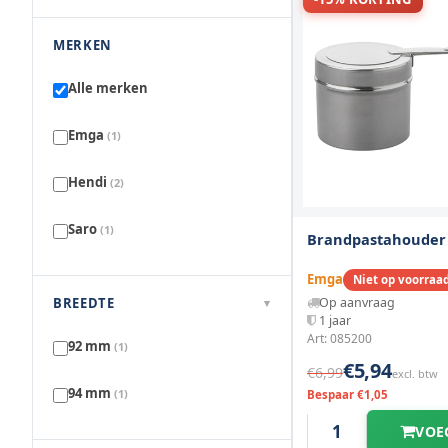
MERKEN
Alle merken
Emga
(1)
Hendi
(2)
Saro
(1)
Brandpastahouder
Emga
Niet op voorraa
BREEDTE
Op aanvraag
▾
1 jaar
Art: 085200
92 mm
(1)
€5,94
€6,99
excl. btw
94 mm
(1)
Bespaar €1,05
VOE