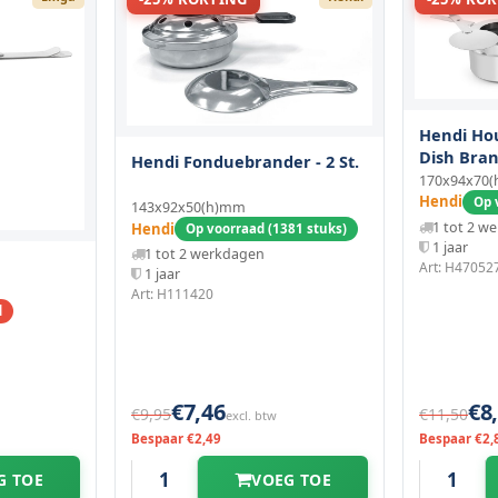
Hendi Ho
Dish Bran
Hendi Fonduebrander - 2 St.
Stuks.
170x94x70
Hendi
Op 
143x92x50(h)mm
1 tot 2 w
Hendi
Op voorraad (1381 stuks)
1 jaar
1 tot 2 werkdagen
Art: H47052
1 jaar
Art: H111420
d
€7,46
€8
€9,95
€11,50
excl. btw
Bespaar €2,49
Bespaar €2,
G TOE
VOEG TOE