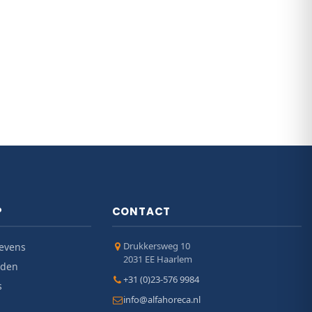
P
CONTACT
Drukkersweg 10
evens
2031 EE Haarlem
jden
+31 (0)23-576 9984
s
info@alfahoreca.nl