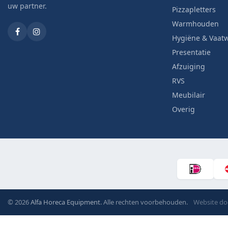
uw partner.
Pizzapletters
Warmhouden
Hygiëne & Vaat
Presentatie
Afzuiging
RVS
Meubilair
Overig
© 2026
Alfa Horeca Equipment
. Alle rechten voorbehouden.
Website d