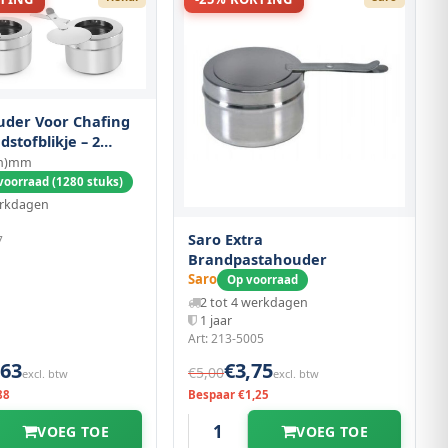
uder Voor Chafing
dstofblikje – 2
(h)mm
voorraad (1280 stuks)
erkdagen
Saro Extra
7
Brandpastahouder
Saro
Op voorraad
2 tot 4 werkdagen
1 jaar
Art: 213-5005
,63
€3,75
€5,00
excl. btw
excl. btw
88
Bespaar €1,25
VOEG TOE
VOEG TOE