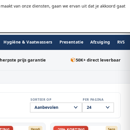
9.7/10
WebwinkelKeur
Gratis verzending v.a. €75
maakt van onze diensten, gaan we ervan uit dat je akkoord gaat
★★★★★
Inloggen
BESTELLEN
0
Hygiëne & Vaatwassers
Presentatie
Afzuiging
RVS
herpste prijs garantie
50K+ direct leverbaar
SORTEER OP
PER PAGINA
Hendi
Saro
RTING
-25% KORTING