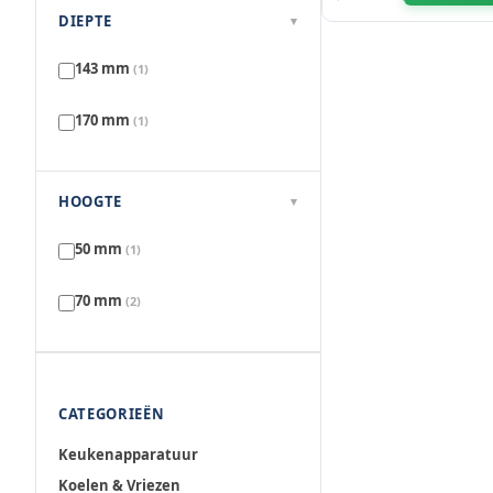
DIEPTE
▾
143 mm
(1)
170 mm
(1)
HOOGTE
▾
50 mm
(1)
70 mm
(2)
CATEGORIEËN
Keukenapparatuur
Koelen & Vriezen