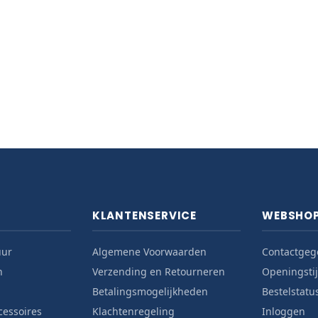
KLANTENSERVICE
WEBSHO
uur
Algemene Voorwaarden
Contactgeg
n
Verzending en Retourneren
Openingsti
Betalingsmogelijkheden
Bestelstatu
cessoires
Klachtenregeling
Inloggen