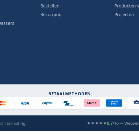
Bestellen
Producten v
Bezorging
Projecten
wassers
BETAALMETHODEN
AMERICAN
Klarna.
EXPRESS
Bancontact
oor
TasHosting
9.7
/10 — Webwin
★★★★★