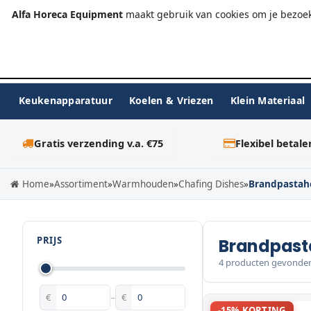
+31 (0)23-576 9984
info@alfahoreca.nl
Ma-Vr 09:00
Alfa Horeca Equipment
maakt gebruik van cookies om je bezoek
Keukenapparatuur
Koelen & Vriezen
Klein Materiaal
Gratis verzending v.a. €75
Flexibel betale
Home
»
Assortiment
»
Warmhouden
»
Chafing Dishes
»
Brandpastah
PRIJS
Brandpast
4 producten gevonde
€
–
€
-15% KORTING