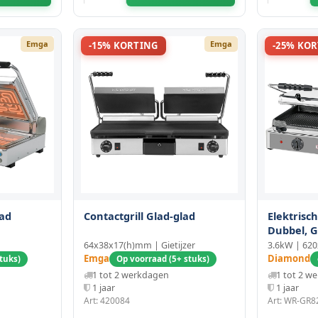
Emga
Emga
-15% KORTING
-25% KO
lad
Contactgrill Glad-glad
Elektrisch
Dubbel, G
64x38x17(h)mm | Gietijzer
3.6kW | 62
Emga
Diamond
tuks)
Op voorraad (5+ stuks)
1 tot 2 werkdagen
1 tot 2 w
1 jaar
1 jaar
Art: 420084
Art: WR-GR8