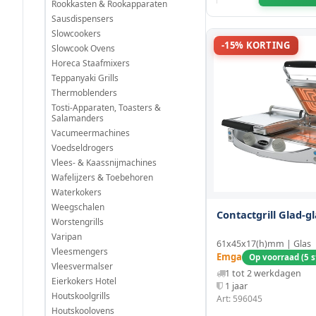
Rookkasten & Rookapparaten
Sausdispensers
Slowcookers
-15% KORTING
Slowcook Ovens
Horeca Staafmixers
Teppanyaki Grills
Thermoblenders
Tosti-Apparaten, Toasters &
Salamanders
Vacumeermachines
Voedseldrogers
Vlees- & Kaassnijmachines
Wafelijzers & Toebehoren
Waterkokers
Weegschalen
Contactgrill Glad-g
Worstengrills
Varipan
61x45x17(h)mm | Glas
Vleesmengers
Emga
Op voorraad (5 s
Vleesvermalser
1 tot 2 werkdagen
Eierkokers Hotel
1 jaar
Houtskoolgrills
Art: 596045
Houtskoolovens