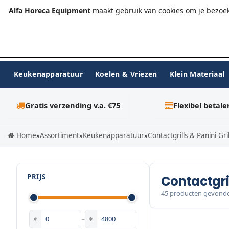
+31 (0)23-576 9984
info@alfahoreca.nl
Ma-Vr 09:00
Alfa Horeca Equipment
maakt gebruik van cookies om je bezoek
Keukenapparatuur
Koelen & Vriezen
Klein Materiaal
Gratis verzending v.a. €75
Flexibel betale
Home
»
Assortiment
»
Keukenapparatuur
»
Contactgrills & Panini Gril
PRIJS
Contactgril
45 producten gevond
€
–
€