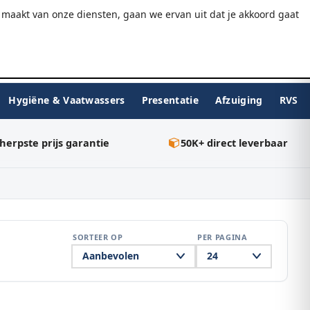
9.7/10
WebwinkelKeur
Gratis verzending v.a. €75
maakt van onze diensten, gaan we ervan uit dat je akkoord gaat
★★★★★
Inloggen
BESTELLEN
0
Hygiëne & Vaatwassers
Presentatie
Afzuiging
RVS
herpste prijs garantie
50K+ direct leverbaar
SORTEER OP
PER PAGINA