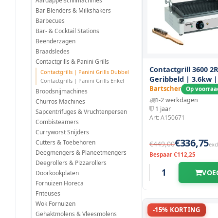
Aardappelschilmachines
Bar Blenders & Milkshakers
Barbecues
Bar- & Cocktail Stations
Beenderzagen
Braadsledes
Contactgrills & Panini Grills
Contactgrill 3600 2R
Contactgrills | Panini Grills Dubbel
Geribbeld | 3.6kw |
Contactgrills | Panini Grills Enkel
Grillplaten
Bartscher
Op voorraa
Broodsnijmachines
Gietijzer/geëmaille
1-2 werkdagen
Churros Machines
570x395x210(h)mm
1 jaar
Sapcentrifuges & Vruchtenpersen
Art: A150671
Combisteamers
Curryworst Snijders
€336,75
Cutters & Toebehoren
€449,00
exc
Deegmengers & Planeetmengers
Bespaar €112,25
Deegrollers & Pizzarollers
VOE
Doorkookplaten
Fornuizen Horeca
Friteuses
Wok Fornuizen
-15% KORTING
Gehaktmolens & Vleesmolens