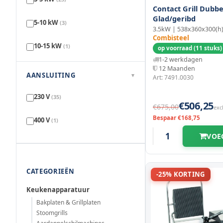
Contact Grill Dubbe
500 mm
(5)
Glad/geribd
220 mm
(4)
5-10 kW
(3)
3.5kW | 538x360x300(
540 mm
Combisteel
(2)
240 mm
(1)
10-15 kW
(1)
op voorraad (11 stuks)
1-2 werkdagen
762 mm
(2)
245 mm
(2)
12 Maanden
AANSLUITING
▾
Art: 7491.0030
300 mm
(12)
230 V
(35)
€506,25
€675,00
exc
470 mm
(2)
Bespaar €168,75
400 V
(1)
510 mm
VOE
(1)
CATEGORIEËN
-25% KORTING
Keukenapparatuur
Bakplaten & Grillplaten
Stoomgrills