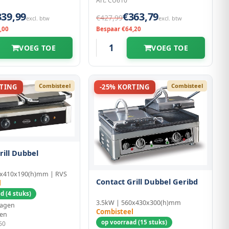
Art: CU610
339,99
€363,79
€427,99
excl. btw
excl. btw
,00
Bespaar €64,20
VOEG TOE
VOEG TOE
Combisteel
Combisteel
RTING
-25% KORTING
rill Dubbel
0x410x190(h)mm | RVS
Contact Grill Dubbel Geribd
l
d (4 stuks)
3.5kW | 560x430x300(h)mm
dagen
Combisteel
en
op voorraad (15 stuks)
60