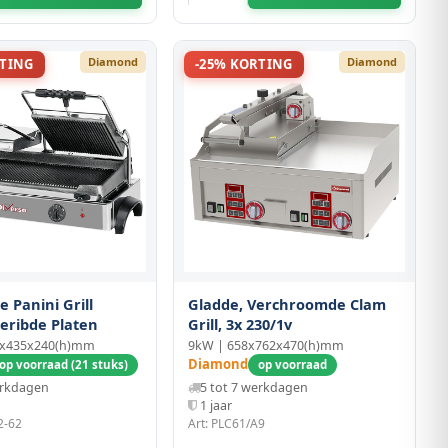
Diamond
Diamond
RTING
-25% KORTING
e Panini Grill
Gladde, Verchroomde Clam
eribde Platen
Grill, 3x 230/1v
0x435x240(h)mm
9kW | 658x762x470(h)mm
Diamond
op voorraad (21 stuks)
op voorraad
erkdagen
5 tot 7 werkdagen
1 jaar
2-62
Art: PLC61/A9