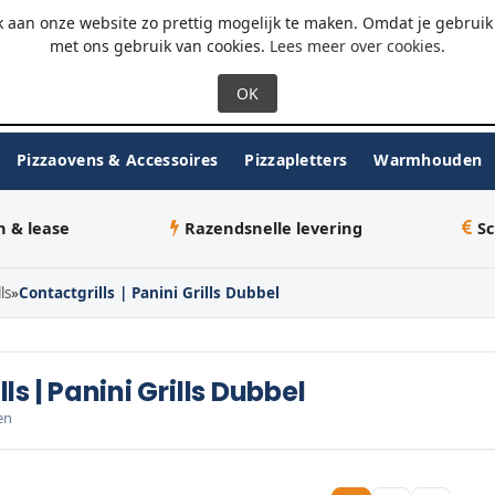
 - 18:00
WhatsApp
 aan onze website zo prettig mogelijk te maken. Omdat je gebruik 
met ons gebruik van cookies.
Lees meer over cookies
.
Pizzaovens & Accessoires
Pizzapletters
Warmhouden
n & lease
Razendsnelle levering
Sc
ls
»
Contactgrills | Panini Grills Dubbel
ls | Panini Grills Dubbel
en