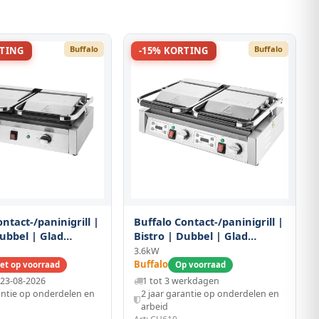
Buffalo
Buffalo
RTING
-15% KORTING
ntact-/paninigrill |
Buffalo Contact-/paninigrill |
Dubbel | Glad
Bistro | Dubbel | Glad
(gietijzer) |
Oppervlak (gietijzer) |
3.6kW
c | 2.9kw (230v) |
50°c/300°c | 3.6kw (2x 230v) |
Buffalo
et op voorraad
Op voorraad
200(h)mm
Timers | 570x310x200(h)mm
23-08-2026
1 tot 3 werkdagen
antie op onderdelen en
2 jaar garantie op onderdelen en
arbeid