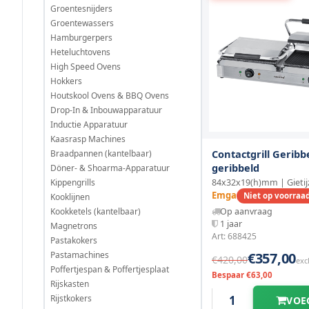
Groentesnijders
Groentewassers
Hamburgerpers
Heteluchtovens
High Speed Ovens
Hokkers
Houtskool Ovens & BBQ Ovens
Drop-In & Inbouwapparatuur
Inductie Apparatuur
Kaasrasp Machines
Contactgrill Geribb
Braadpannen (kantelbaar)
geribbeld
Döner- & Shoarma-Apparatuur
Kippengrills
84x32x19(h)mm | Gietij
Emga
Niet op voorraa
Kooklijnen
Kookketels (kantelbaar)
Op aanvraag
1 jaar
Magnetrons
Art: 688425
Pastakokers
Pastamachines
€357,00
€420,00
exc
Poffertjespan & Poffertjesplaat
Bespaar €63,00
Rijskasten
Rijstkokers
VOE