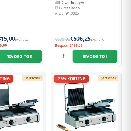
1-2 werkdagen
12 Maanden
Art: 7491.0025
315,00
€506,25
€675,00
excl. btw
excl. btw
5,00
Bespaar €168,75
VOEG TOE
VOEG TOE
Bartscher
Bartscher
RTING
-25% KORTING