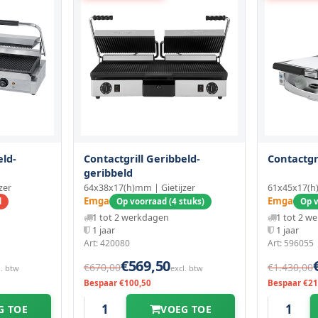
eld-
Contactgrill Geribbeld-
Contactgr
geribbeld
zer
64x38x17(h)mm | Gietijzer
61x45x17(h
Emga
Emga
d
Op voorraad (4 stuks)
Op v
1 tot 2 werkdagen
1 tot 2 w
1 jaar
1 jaar
Art: 420080
Art: 596055
€569,50
€670,00
€1.430,00
l. btw
excl. btw
Bespaar €100,50
Bespaar €21
G TOE
VOEG TOE