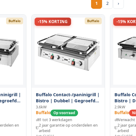
1
2
›
Buffalo
Buffalo
-15% KORTING
-15% KO
inigrill |
Buffalo Contact-/paninigrill |
Buffalo Co
Gegroefd
Bistro | Dubbel | Gegroefd
Bistro | 
) |
Oppervlak (gietijzer) |
Oppervlak 
3.6kW
2.9kW
(230v) |
50°c/300°c | 3.6kw (2x 230v) |
100°c/300°
Buffalo
Buffalo
Op voorraad
Ni
Timers | 570x310x200(h)mm
570x310x
1 tot 3 werkdagen
Verwacht 
derdelen en
2 jaar garantie op onderdelen en
2 jaar gar
arbeid
arbeid