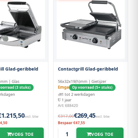
ill Glad-geribbeld
Contactgrill Glad-geribbeld
)mm | Glas
56x32x19(h)mm | Gietijzer
Emga
oorraad (3 stuks)
Op voorraad (5+ stuks)
erkdagen
1 tot 2 werkdagen
1 jaar
Art: 688420
€1.215,50
€269,45
€317,00
excl. btw
excl. btw
4,50
Bespaar €47,55
VOEG TOE
VOEG TOE