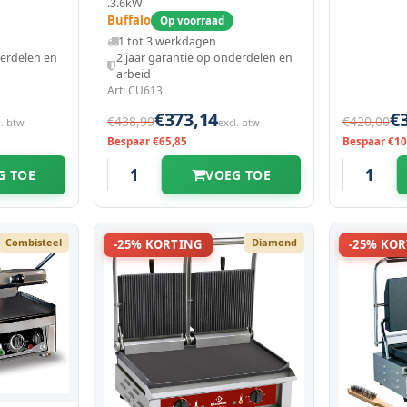
ervlak
Glad/gegroefd Oppervlak
.3.6kW
00°c |
(gietijzer) | 50°c/300°c |
Buffalo
Op voorraad
3.6kw (2x 230v) | Timers |
1 tot 3 werkdagen
570x310x200(h)mm
derdelen en
2 jaar garantie op onderdelen en
arbeid
Art: CU613
€373,14
€
€438,99
€420,00
l. btw
excl. btw
Bespaar €65,85
Bespaar €10
G TOE
VOEG TOE
Combisteel
Diamond
-25% KORTING
-25% KO