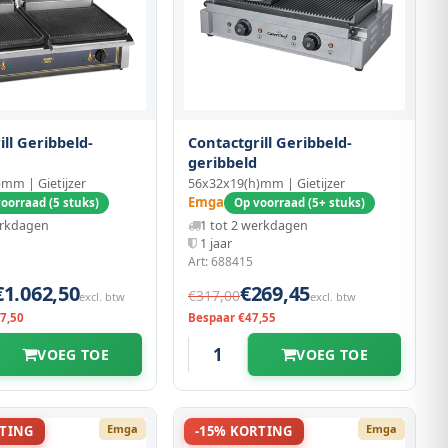
ill Geribbeld-
Contactgrill Geribbeld-
geribbeld
mm | Gietijzer
56x32x19(h)mm | Gietijzer
Emga
oorraad (5 stuks)
Op voorraad (5+ stuks)
erkdagen
1 tot 2 werkdagen
1 jaar
Art: 688415
€1.062,50
€269,45
€317,00
excl. btw
excl. btw
7,50
Bespaar €47,55
VOEG TOE
VOEG TOE
Emga
Emga
RTING
-15% KORTING