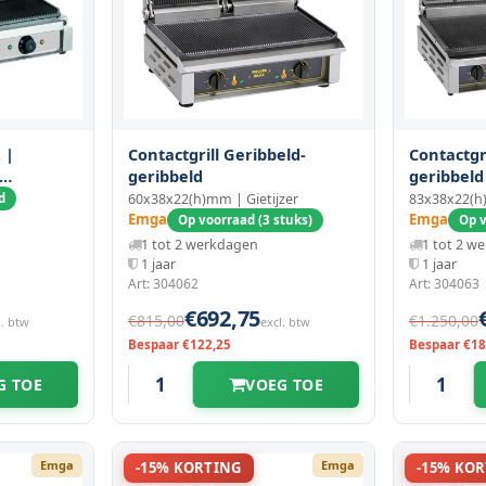
 |
Contactgrill Geribbeld-
Contactgr
geribbeld
geribbeld
d
60x38x22(h)mm | Gietijzer
83x38x22(h)
erd |
Emga
Emga
Op voorraad (3 stuks)
Op v
1 tot 2 werkdagen
1 tot 2 w
1 jaar
1 jaar
Art: 304062
Art: 304063
€692,75
€815,00
€1.250,00
l. btw
excl. btw
Bespaar €122,25
Bespaar €18
G TOE
VOEG TOE
Emga
Emga
-15% KORTING
-15% KO