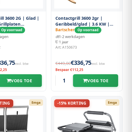
ll 3600 2G | Glad |
Contactgrill 3600 2gr |
rillplaten
Geribbeld/glad | 3.6 KW |
/geëmailleerd |
Grillplaten
Bartscher
Op voorraad
Op voorraad
210(h)mm
Gietijzer/geëmailleerd |
dagen
1-2 werkdagen
570x395x210(h)mm
1 jaar
2
Art: A150673
336,75
€336,75
€449,00
excl. btw
excl. btw
2,25
Bespaar €112,25
VOEG TOE
VOEG TOE
Emga
Emga
RTING
-15% KORTING