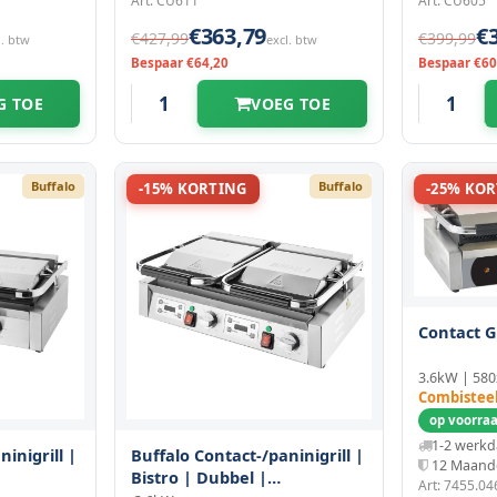
Art: CU611
Art: CU605
€363,79
€
€427,99
€399,99
l. btw
excl. btw
Bespaar €64,20
Bespaar €60
G TOE
VOEG TOE
Buffalo
Buffalo
-15% KORTING
-25% KO
Contact G
3.6kW | 58
Combistee
op voorraa
1-2 werk
inigrill |
Buffalo Contact-/paninigrill |
12 Maand
Bistro | Dubbel |
Art: 7455.04