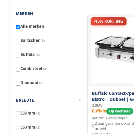
MERKEN
-15% KORTING
Alle merken
Bartscher
(3)
Buffalo
(6)
Combisteel
(3)
Diamond
(6)
Buffalo Contact-/pan
Emga
(9)
Bistro | Dubbel | 
BREEDTE
▾
Oppervlak (gietijzer
2.9kW
Gastronoble
100°c/300°c | 2.9kw 
Buffalo
(3)
Op voorraad
538 mm
(1)
570x310x200(h)mm
1 tot 3 werkdagen
2 jaar garantie op on
GMG
(10)
550 mm
(3)
arbeid