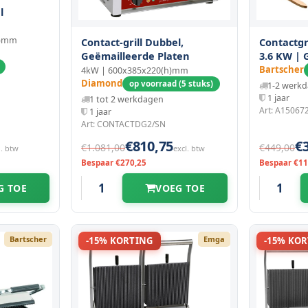
l
h)mm
Contact-grill Dubbel,
Contactgri
Geëmailleerde Platen
3.6 KW | G
Gietijzer
Bartscher
4kW | 600x385x220(h)mm
570x395x
Diamond
op voorraad (5 stuks)
1-2 werk
1 jaar
1 tot 2 werkdagen
Art: A15067
1 jaar
Art: CONTACTDG2/SN
€810,75
€
€1.081,00
€449,00
l. btw
excl. btw
Bespaar €270,25
Bespaar €11
G TOE
VOEG TOE
Bartscher
Emga
-15% KORTING
-15% KO