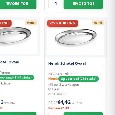
VOEG TOE
VOEG TOE
Hendi
Hendi
RTING
-25% KORTING
otel Ovaal
Hendi Schotel Ovaal
3(h)mm
243x347x25(h)mm
voorraad (1141 stuks)
Hendi
Op voorraad (285 stuks)
erkdagen
1 tot 2 werkdagen
1 jaar
1
Art: H404300
13
€4,46
€5,95
excl. btw
excl. btw
38
Bespaar €1,49