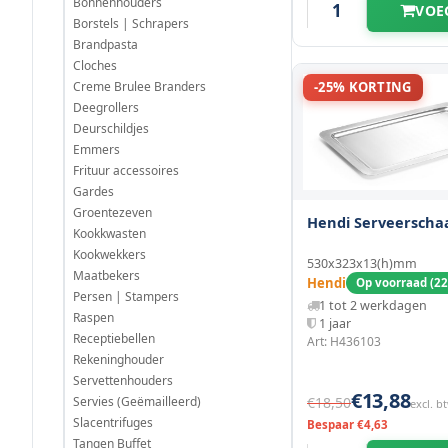
Bonnenhouders
VOE
Borstels | Schrapers
420 mm
(2)
Brandpasta
Cloches
Creme Brulee Branders
-25% KORTING
450 mm
(1)
Deegrollers
Deurschildjes
530 mm
(1)
Emmers
Frituur accessoires
532 mm
(1)
Gardes
Groentezeven
Hendi Serveerschaa
600 mm
(1)
Kookkwasten
Kookwekkers
530x323x13(h)mm
Maatbekers
Hendi
Op voorraad (22
Persen | Stampers
1 tot 2 werkdagen
Raspen
1 jaar
Receptiebellen
Art: H436103
Rekeninghouder
Servettenhouders
€13,88
Servies (Geëmailleerd)
€18,50
excl. b
Slacentrifuges
Bespaar €4,63
Tangen Buffet