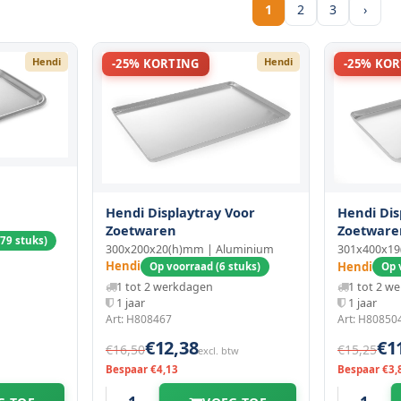
1
2
3
›
Hendi
Hendi
-25% KORTING
-25% KO
Hendi Displaytray Voor
Hendi Dis
Zoetwaren
Zoetware
79 stuks)
300x200x20(h)mm | Aluminium
301x400x19
Hendi
Hendi
Op voorraad (6 stuks)
Op 
1 tot 2 werkdagen
1 tot 2 w
1 jaar
1 jaar
Art: H808467
Art: H80850
€12,38
€1
€16,50
€15,25
excl. btw
Bespaar €4,13
Bespaar €3,