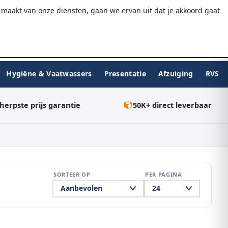
9.7/10
WebwinkelKeur
Gratis verzending v.a. €75
maakt van onze diensten, gaan we ervan uit dat je akkoord gaat
★★★★★
Inloggen
BESTELLEN
0
Hygiëne & Vaatwassers
Presentatie
Afzuiging
RVS
herpste prijs garantie
50K+ direct leverbaar
SORTEER OP
PER PAGINA