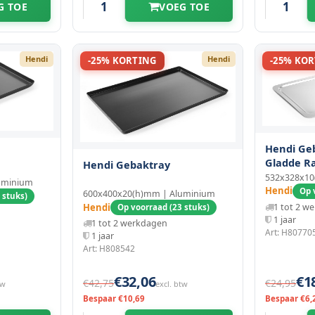
G TOE
VOEG TOE
Hendi
Hendi
-25% KORTING
-25% KO
Hendi Ge
Gladde R
Hendi Gebaktray
532x328x1
uminium
Hendi
Op 
600x400x20(h)mm | Aluminium
 stuks)
Hendi
1 tot 2 w
Op voorraad (23 stuks)
1 jaar
1 tot 2 werkdagen
Art: H80770
1 jaar
Art: H808542
€32,06
€1
€42,75
€24,95
tw
excl. btw
Bespaar €10,69
Bespaar €6,