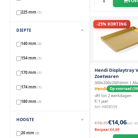
VOE
225 mm
(1)
-25% KORTING
238 mm
(1)
DIEPTE
▾
240 mm
(1)
140 mm
(2)
248 mm
(1)
154 mm
(1)
Hendi Displaytray 
250 mm
(1)
170 mm
(1)
Zoetwaren
300x200x20(h)mm | Al
260 mm
(1)
174 mm
(1)
Hendi
Op voorraad (39
1 tot 2 werkdagen
272 mm
(1)
180 mm
1 jaar
(3)
Art: H808559
290 mm
(1)
185 mm
(1)
HOOGTE
▾
€14,06
€18,75
excl. b
298 mm
(1)
Bespaar €4,69
192 mm
(1)
20 mm
(8)