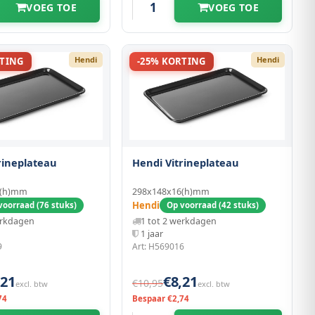
VOEG TOE
VOEG TOE
Hendi
Hendi
RTING
-25% KORTING
rineplateau
Hendi Vitrineplateau
6(h)mm
298x148x16(h)mm
Hendi
voorraad (76 stuks)
Op voorraad (42 stuks)
erkdagen
1 tot 2 werkdagen
1 jaar
9
Art: H569016
,21
€8,21
€10,95
excl. btw
excl. btw
74
Bespaar €2,74