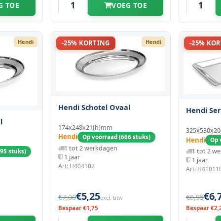
G TOE
VOEG TOE
Hendi
Hendi
-25% KORTING
-25% KO
Hendi Schotel Ovaal
Hendi Ser
l
174x248x21(h)mm
325x530x2
Hendi
Op voorraad (666 stuks)
Hendi
Op 
1 tot 2 werkdagen
1 tot 2 w
95 stuks)
1 jaar
1 jaar
Art: H404102
Art: H41011
€5,25
€6,
€7,00
€8,95
excl. btw
Bespaar €1,75
Bespaar €2,