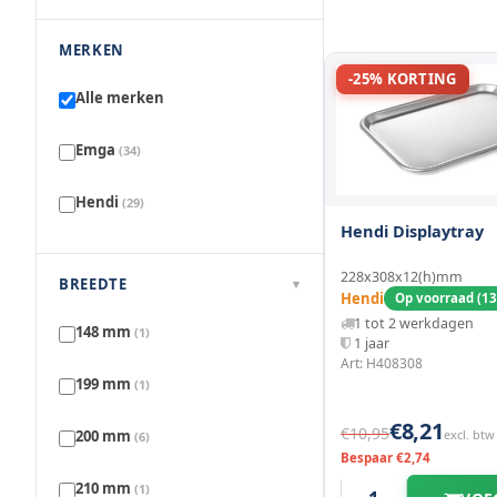
MERKEN
-25% KORTING
Alle merken
Emga
(34)
Hendi
(29)
Hendi Displaytray
228x308x12(h)mm
BREEDTE
▾
Hendi
Op voorraad (13
1 tot 2 werkdagen
148 mm
(1)
1 jaar
Art: H408308
199 mm
(1)
€8,21
€10,95
200 mm
excl. btw
(6)
Bespaar €2,74
210 mm
(1)