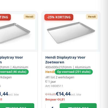
Hendi
Hendi
RTING
-25% KORTING
playtray Voor
Hendi Displaytray Voor
n
Zoetwaren
(h)mm | Aluminium
400x600x21(h)mm | Aluminium
Hendi
voorraad (46 stuks)
Op voorraad (251 stuks)
erkdagen
1 tot 2 werkdagen
1 jaar
4
Art: H808511
1,44
€14,44
€19,25
excl. btw
excl. btw
81
Bespaar €4,81