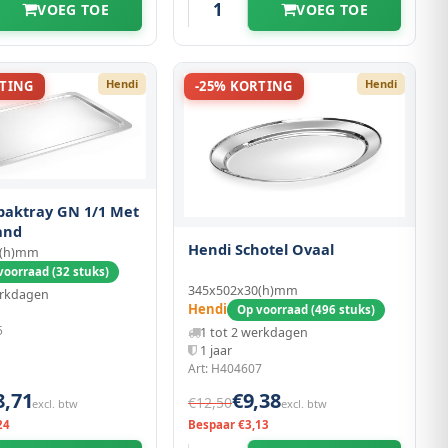
VOEG TOE
VOEG TOE
Hendi
Hendi
RTING
-25% KORTING
baktray GN 1/1 Met
and
Hendi Schotel Ovaal
0(h)mm
voorraad (32 stuks)
345x502x30(h)mm
erkdagen
Hendi
Op voorraad (496 stuks)
5
1 tot 2 werkdagen
1 jaar
Art: H404607
8,71
€9,38
€12,50
excl. btw
excl. btw
24
Bespaar €3,13