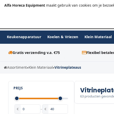
+31 (0)23-576 9984
info@alfahoreca.nl
Ma-Vr 09:00
Alfa Horeca Equipment
maakt gebruik van cookies om je bezoek
Keukenapparatuur
Koelen & Vriezen
Klein Materiaal
Gratis verzending v.a. €75
Flexibel betale
Assortiment
»
Klein Materiaal
»
Vitrineplateaus
PRIJS
Vitrinepla
63 producten gevond
€
–
€