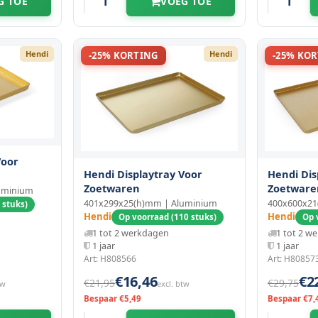
G TOE
VOEG TOE
Hendi
Hendi
-25% KORTING
-25% KO
Voor
Hendi Displaytray Voor
Hendi Dis
Zoetwaren
Zoetware
uminium
401x299x25(h)mm | Aluminium
400x600x21
 stuks)
Hendi
Hendi
Op voorraad (110 stuks)
Op 
1 tot 2 werkdagen
1 tot 2 w
1 jaar
1 jaar
Art: H808566
Art: H80857
€16,46
€2
€21,95
€29,75
tw
excl. btw
Bespaar €5,49
Bespaar €7,