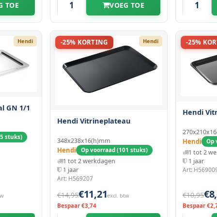
G TOE
VOEG TOE
Hendi
Hendi
-25% KORTING
-25% KO
l GN 1/1
Hendi Vit
Hendi Vitrineplateau
270x210x1
5 stuks)
348x238x16(h)mm
Hendi
Op 
Hendi
Op voorraad (101 stuks)
1 tot 2 w
1 tot 2 werkdagen
1 jaar
1 jaar
Art: H56900
Art: H569207
€11,21
€8
€14,95
€10,95
tw
excl. btw
Bespaar €3,74
Bespaar €2,