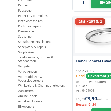
Ovenwanten
VOE
450 mm
(1)
324 mm
(1)
Pannen
Patisserie
500 mm
(1)
Peper en Zoutmolens
325 mm
(7)
Pizza Accessoires
-25% KORTING
502 mm
Portioneerlepels
(1)
335 mm
(1)
Presentatie
Sapkannen
505 mm
(1)
345 mm
(1)
Sausdispensers Flacons
Schepwerk & Lepels
530 mm
(7)
348 mm
(1)
Snijplanken
Tafelnummers, Bordjes &
Hendi Schotel Ovaa
560 mm
Standaarden
(2)
350 mm
(1)
Vergieten
154x199x20(h)mm
Verpakkingen
600 mm
(3)
360 mm
(1)
Hendi
Op voorraad (12
Voorraaddozen &
Voedselopbergers
1 tot 2 werkdagen
610 mm
(1)
Wijnkoelers & Champagnekoelers
380 mm
1 jaar
(1)
Art: H404003
Aanstekers
800 mm
Amuse Lepels
(1)
€3,90
400 mm
(2)
€5,20
excl. btw
Asbakken Horeca
Bespaar €1,30
Blikopeners
401 mm
(1)