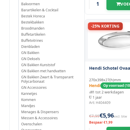
VOE
Bakvormen
Barartikelen & Cocktail
347 mm
(1)
265 mm
(1)
Bestek Horeca
Bestekbakken
350 mm
(1)
-25% KORTING
270 mm
(2)
Broodmanden
Buffetartikelen
354 mm
(1)
290 mm
Buffetvitrines
(1)
Dienbladen
360 mm
(1)
GN Bakken
295 mm
(1)
GN Deksels
375 mm
GN Bakken Kunststof
(1)
298 mm
Hendi Schotel Ovaa
(1)
GN Bakken met handvatten
GN Bakken Zwart & Transparant
398 mm
(1)
270x398x27(h)mm
300 mm
Polycarbonaat
(6)
Hendi
Op voorraad (10
GN Accessoires
400 mm
1 tot 2 werkdagen
(5)
Kannetjes
301 mm
(1)
1 jaar
Kommen
Art: H404409
410 mm
Mandjes
(1)
310 mm
(2)
Menages & Dispensers
€5,96
€7,95
excl. btw
Messen & Accessoires
445 mm
(2)
315 mm
(1)
Bespaar €1,99
Ovenschalen