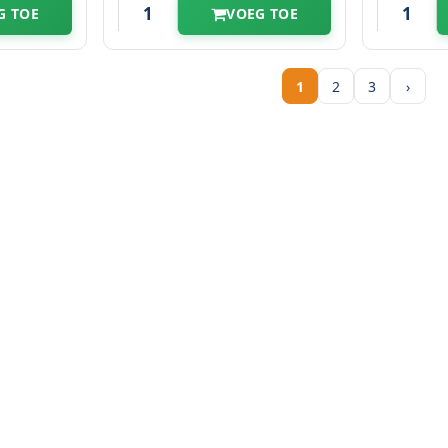
G TOE
VOEG TOE
1
2
3
›