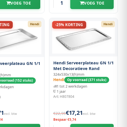
VOEG TOE
VOEG TOE
Hendi
Hendi
RTING
-25% KORTING
Hendi Serveerplateau GN 1/1
veerplateau GN 1/1
Met Decoratieve Rand
324x530x13(h)mm
0(h)mm
Hendi
Op voorraad (371 stuks)
voorraad (152 stuks)
1 tot 2 werkdagen
erkdagen
1 jaar
Art: H807804
0
71
€17,21
€22,95
excl. btw
excl. btw
24
Bespaar €5,74