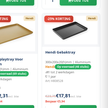
VOEG TOE
VOEG TOE
Hendi
Hendi
RTING
-25% KORTING
Hendi Gebaktray
playtray Voor
300x200x20(h)mm | Aluminium
n
Hendi
Op voorraad (46 stuks)
(h)mm | Aluminium
1 tot 2 werkdagen
voorraad (69 stuks)
1 jaar
erkdagen
Art: H808528
3
2,31
€17,81
€23,75
excl. btw
excl. btw
44
Bespaar €5,94