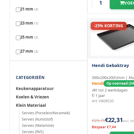
VOE
299 mm
(1)
202 mm
(1)
21 mm
(3)
300 mm
(2)
208 mm
(1)
23 mm
(1)
-25% KORTING
302 mm
(1)
210 mm
(1)
25 mm
(2)
306 mm
(1)
220 mm
(2)
27 mm
(2)
308 mm
(1)
228 mm
(1)
Hendi Gebaktray
30 mm
(1)
310 mm
(1)
230 mm
CATEGORIEËN
(1)
300x200x20(h)mm | Al
35 mm
(1)
Hendi
Op voorraad (34
Keukenapparatuur
322 mm
(1)
1 tot 2 werkdagen
242 mm
(1)
47 mm
(1)
1 jaar
Koelen & Vriezen
Art: H808535
323 mm
(1)
243 mm
Klein Materiaal
(1)
49 mm
(1)
Servies (Porselein/Keramiek)
328 mm
(1)
€22,31
245 mm
Servies (Kunststof)
(2)
€29,75
excl. b
Servies (Melamine)
Bespaar €7,44
346 mm
(1)
Servies (RVS)
260 mm
(1)