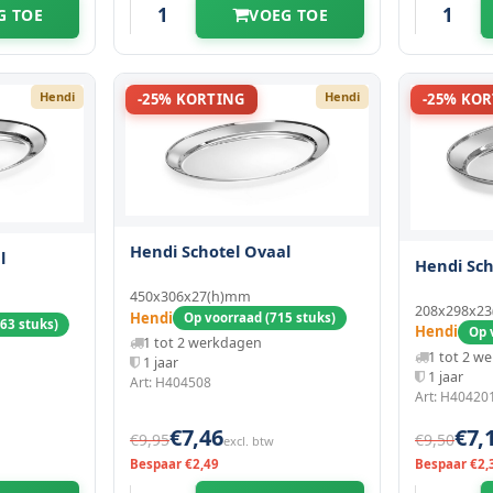
G TOE
VOEG TOE
Hendi
Hendi
-25% KORTING
-25% KO
Hendi Schotel Ovaal
l
Hendi Sch
450x306x27(h)mm
208x298x2
Hendi
Op voorraad (715 stuks)
63 stuks)
Hendi
Op 
1 tot 2 werkdagen
1 tot 2 w
1 jaar
1 jaar
Art: H404508
Art: H40420
€7,46
€7,
€9,95
€9,50
excl. btw
Bespaar €2,49
Bespaar €2,