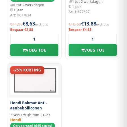
1 tot 2 werkdagen
1 tot 2 werkdagen
1 jaar
1 jaar
Art: H677827
Art: H677834
€8,63
€13,88
€11,50
€18,50
excl. btw
excl. btw
Bespaar €2,88
Bespaar €4,63
VOEG TOE
VOEG TOE
-25% KORTING
Hendi Bakmat Anti-
aanbak Siliconen
324x532x1(h)mm | Glas
Hendi
Op voorraad (645 stuks)