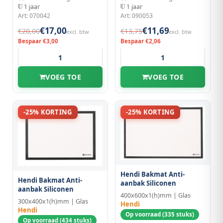
1 jaar
1 jaar
Art: 070042
Art: 090053
€17,00
€11,69
€20,00
€13,75
excl. btw
excl. btw
Bespaar €3,00
Bespaar €2,06
VOEG TOE
VOEG TOE
-25% KORTING
-25% KORTING
Hendi Bakmat Anti-
Hendi Bakmat Anti-
aanbak Siliconen
aanbak Siliconen
400x600x1(h)mm | Glas
300x400x1(h)mm | Glas
Hendi
Hendi
Op voorraad (335 stuks)
Op voorraad (434 stuks)