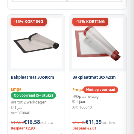
-15% KORTING
-15% KORTING
Bakplaatmat 30x40cm
Bakplaatmat 30x42cm
Emga
Emga
Niet op voorraad
Op voorraad (5+ stuks)
Op aanvraag
1 jaar
1 tot 2 werkdagen
Art: 160040
1 jaar
Art: 070040
€16,58
€11,39
€19,50
€13,40
excl. btw
excl. btw
Bespaar €2,93
Bespaar €2,01