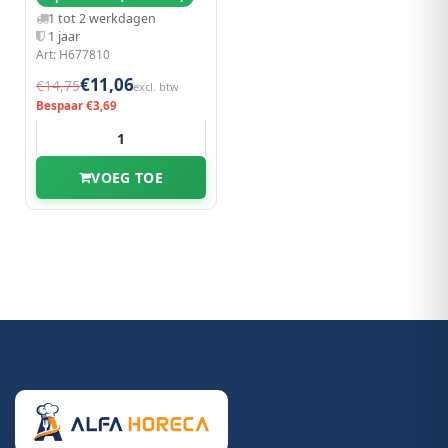
1 tot 2 werkdagen
1 jaar
Art: H677810
€11,06
€14,75
excl. btw
Bespaar €3,69
VOEG TOE