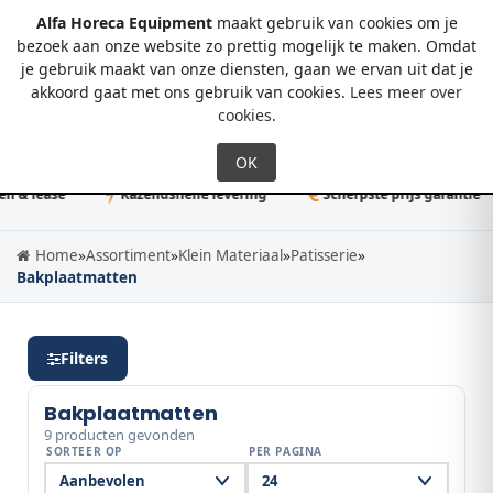
Alfa Horeca Equipment
maakt gebruik van cookies om je
bezoek aan onze website zo prettig mogelijk te maken. Omdat
je gebruik maakt van onze diensten, gaan we ervan uit dat je
0
akkoord gaat met ons gebruik van cookies.
Lees meer over
cookies
.
& lease
Razendsnelle levering
Scherpste prijs garantie
Home
»
Assortiment
»
Klein Materiaal
»
Patisserie
»
Bakplaatmatten
Filters
Bakplaatmatten
9 producten gevonden
SORTEER OP
PER PAGINA