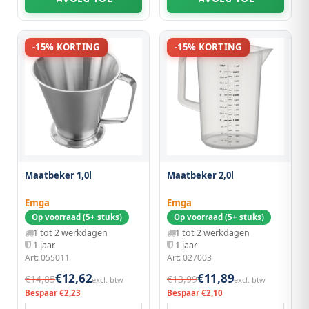
-15% KORTING
-15% KORTING
Maatbeker 1,0l
Maatbeker 2,0l
Emga
Emga
Op voorraad (5+ stuks)
Op voorraad (5+ stuks)
1 tot 2 werkdagen
1 tot 2 werkdagen
1 jaar
1 jaar
Art: 055011
Art: 027003
€12,62
€11,89
€14,85
€13,99
excl. btw
excl. btw
Bespaar €2,23
Bespaar €2,10