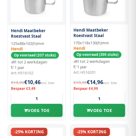
Hendi Maatbeker
Hendi Maatbeker
Roestvast Staal
Roestvast Staal
170x118x130(h)mm
125x88x102(h)mm
Hendi
Hendi
Op voorraad (300 stuks)
Op voorraad (337 stuks)
1 tot 2 werkdagen
1 tot 2 werkdagen
1 jaar
1 jaar
Art: H516201
Art: H516102
€10,46
€14,96
€13,95
€19,95
excl. btw
excl. btw
Bespaar €3,49
Bespaar €4,99
VOEG TOE
VOEG TOE
-25% KORTING
-25% KORTING