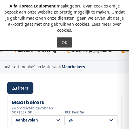
Alfa Horeca Equipment
maakt gebruik van cookies om je
bezoek aan onze website zo prettig mogelijk te maken. Omdat
je gebruik maakt van onze diensten, gaan we ervan uit dat je
0
akkoord gaat met ons gebruik van cookies.
Lees meer over
cookies
.
Razendsnelle levering
Scherpste prijs garantie
50K+ dire
Assortiment
»
Klein Materiaal
»
Maatbekers
Filters
Maatbekers
29 producten gevonden
SORTEER OP
PER PAGINA