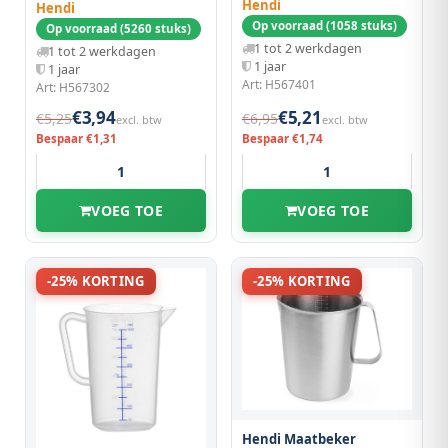
Hendi
Hendi
Op voorraad (1058 stuks)
Op voorraad (5260 stuks)
1 tot 2 werkdagen
1 tot 2 werkdagen
1 jaar
1 jaar
Art: H567401
Art: H567302
€3,94
€5,21
€5,25
€6,95
excl. btw
excl. btw
Bespaar €1,31
Bespaar €1,74
VOEG TOE
VOEG TOE
-25% KORTING
-25% KORTING
Hendi Maatbeker