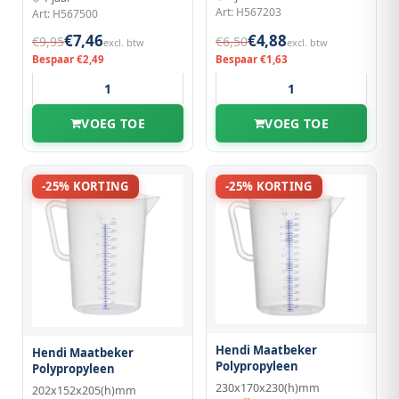
Art: H567203
Art: H567500
€7,46
€4,88
€9,95
€6,50
excl. btw
excl. btw
Bespaar €2,49
Bespaar €1,63
VOEG TOE
VOEG TOE
-25% KORTING
-25% KORTING
Hendi Maatbeker
Hendi Maatbeker
Polypropyleen
Polypropyleen
230x170x230(h)mm
202x152x205(h)mm