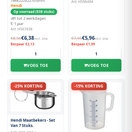
146x222x227(h)mm
Art: H596494
Hendi
Op voorraad (938 stuks)
1 tot 2 werkdagen
1 jaar
Art: H567838
€6,38
€5,96
€8,50
€7,95
excl. btw
excl. btw
Bespaar €2,13
Bespaar €1,99
VOEG TOE
VOEG TOE
-25% KORTING
-15% KORTING
Hendi Maatbekers - Set
Van 7 Stuks.