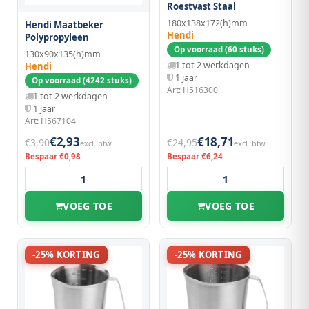
Roestvast Staal
180x138x172(h)mm
Hendi Maatbeker
Hendi
Polypropyleen
Op voorraad (60 stuks)
130x90x135(h)mm
1 tot 2 werkdagen
Hendi
1 jaar
Op voorraad (4242 stuks)
Art: H516300
1 tot 2 werkdagen
1 jaar
Art: H567104
€2,93
€18,71
€3,90
€24,95
excl. btw
excl. btw
Bespaar €0,98
Bespaar €6,24
VOEG TOE
VOEG TOE
-25% KORTING
-25% KORTING