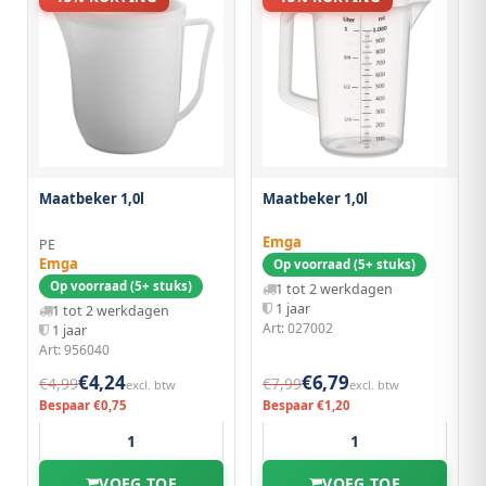
Maatbeker 1,0l
Maatbeker 1,0l
Emga
PE
Emga
Op voorraad (5+ stuks)
Op voorraad (5+ stuks)
1 tot 2 werkdagen
1 jaar
1 tot 2 werkdagen
Art: 027002
1 jaar
Art: 956040
€4,24
€6,79
€4,99
€7,99
excl. btw
excl. btw
Bespaar €0,75
Bespaar €1,20
VOEG TOE
VOEG TOE