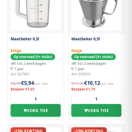
Maatbeker 0,5l
Maatbeker 0,5l
Emga
Emga
Op voorraad (5+ stuks)
Op voorraad (5+ stuks)
1 tot 2 werkdagen
1 tot 2 werkdagen
1 jaar
1 jaar
Art: 027001
Art: 055010
€5,94
€10,12
€6,99
€11,90
excl. btw
excl. btw
Bespaar €1,05
Bespaar €1,79
VOEG TOE
VOEG TOE
-15% KORTING
-15% KORTING