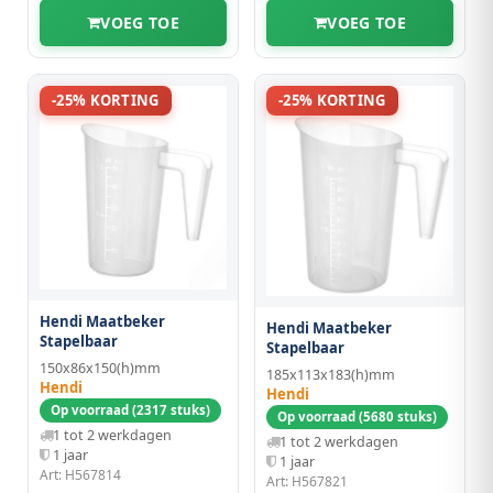
VOEG TOE
VOEG TOE
-25% KORTING
-25% KORTING
Hendi Maatbeker
Hendi Maatbeker
Stapelbaar
Stapelbaar
150x86x150(h)mm
185x113x183(h)mm
Hendi
Hendi
Op voorraad (2317 stuks)
Op voorraad (5680 stuks)
1 tot 2 werkdagen
1 tot 2 werkdagen
1 jaar
1 jaar
Art: H567814
Art: H567821