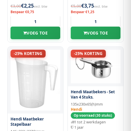
€2,25
€3,75
€3,00
€5,00
excl. btw
excl. btw
Bespaar €0,75
Bespaar €1,25
VOEG TOE
VOEG TOE
-25% KORTING
-25% KORTING
Hendi Maatbekers - Set
Van 4 Stuks.
135x230x65(h)mm
Hendi
Op voorraad (30 stuks)
Hendi Maatbeker
1 tot 2 werkdagen
Stapelbaar
1 jaar