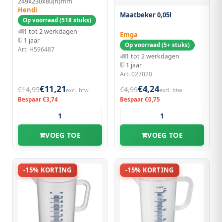
249x230x80(h)mm
Hendi
Maatbeker 0,05l
Op voorraad (518 stuks)
1 tot 2 werkdagen
Emga
1 jaar
Op voorraad (5+ stuks)
Art: H596487
1 tot 2 werkdagen
1 jaar
Art: 027020
€11,21
€4,24
€14,95
€4,99
excl. btw
excl. btw
Bespaar €3,74
Bespaar €0,75
VOEG TOE
VOEG TOE
-15% KORTING
-15% KORTING