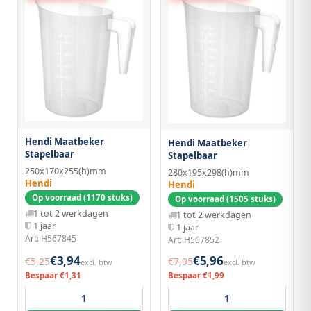
Hendi Maatbeker
Hendi Maatbeker
Stapelbaar
Stapelbaar
250x170x255(h)mm
280x195x298(h)mm
Hendi
Hendi
Op voorraad (1170 stuks)
Op voorraad (1505 stuks)
1 tot 2 werkdagen
1 tot 2 werkdagen
1 jaar
1 jaar
Art: H567845
Art: H567852
€3,94
€5,96
€5,25
€7,95
excl. btw
excl. btw
Bespaar €1,31
Bespaar €1,99