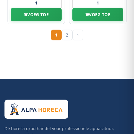
VOEG TOE
VOEG TOE
1
2
›
Dé horeca groothandel voor professionele apparatuur,