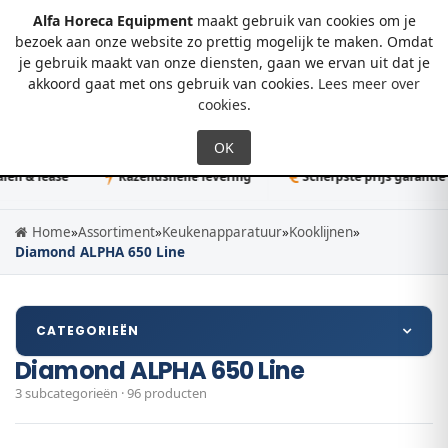
Alfa Horeca Equipment
maakt gebruik van cookies om je
bezoek aan onze website zo prettig mogelijk te maken. Omdat
je gebruik maakt van onze diensten, gaan we ervan uit dat je
0
akkoord gaat met ons gebruik van cookies.
Lees meer over
cookies
.
n & lease
Razendsnelle levering
Scherpste prijs garantie
Home
»
Assortiment
»
Keukenapparatuur
»
Kooklijnen
»
Diamond ALPHA 650 Line
CATEGORIEËN
Diamond ALPHA 650 Line
3 subcategorieën · 96 producten