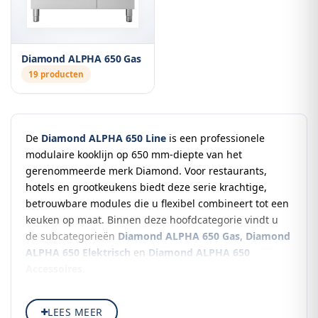
Diamond ALPHA 650 Gas
19 producten
De
Diamond ALPHA 650 Line
is een professionele
modulaire kooklijn op 650 mm-diepte van het
gerenommeerde merk Diamond. Voor restaurants,
hotels en grootkeukens biedt deze serie krachtige,
betrouwbare modules die u flexibel combineert tot een
keuken op maat. Binnen deze hoofdcategorie vindt u
de subcategorieën
Diamond ALPHA 650 Gas
,
Diamond
ALPHA 650 Elektrisch
en
Diamond ALPHA 650
Accessoires
.
Betrouwbare kwaliteit van Diamond
LEES MEER