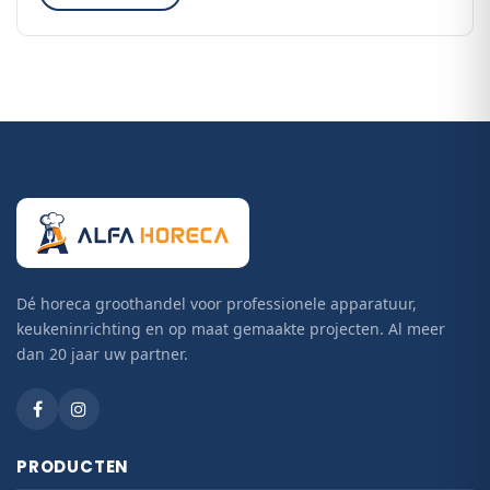
Krachtige gas- en elektrische modules op 650 mm-
diepte
Duurzame constructie van een gerenommeerd merk
Aan te vullen met accessoires voor een complete
werklijn
Modulaire opbouw voor een keuken afgestemd op
uw menu
Kies de bewezen kwaliteit van de Diamond ALPHA 650
Line. Verken de subcategorieën en stel uw ideale
kooklijn samen.
Dé horeca groothandel voor professionele apparatuur,
keukeninrichting en op maat gemaakte projecten. Al meer
dan 20 jaar uw partner.
PRODUCTEN