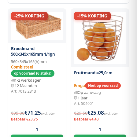
-25% KORTING
-15% KORTING
Broodmand
560x345x165mm 1/1gn
560x345x165(h)mm
Combisteel
Fruitmand ø25,0cm
op voorraad (6 stuks)
1-2 werkdagen
Emga
Niet op voorraad
12 Maanden
Art: 7013.2313
Op aanvraag
1 jaar
Art: 504001
€71,25
€25,08
€95,00
€29,50
excl. btw
excl. btw
Bespaar €23,75
Bespaar €4,43