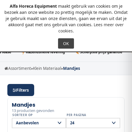
Alfa Horeca Equipment
maakt gebruik van cookies om je
bezoek aan onze website zo prettig mogelijk te maken. Omdat
je gebruik maakt van onze diensten, gaan we ervan uit dat je
0
akkoord gaat met ons gebruik van cookies.
Lees meer over
cookies
.
se
Razendsnelle levering
Scherpste prijs garantie
50
Assortiment
»
Klein Materiaal
»
Mandjes
Filters
Mandjes
13 producten gevonden
SORTEER OP
PER PAGINA