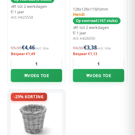
1 tot 2 werkdagen
128x128x115(h)mm
1 jaar
Hendi
Art: H425558
Op voorraad (167 stuks)
1 tot 2 werkdagen
1 jaar
Art: H426050
€4,46
€3,38
€5,95
€4,50
excl. btw
excl. btw
Bespaar €1,49
Bespaar €1,13
VOEG TOE
VOEG TOE
-25% KORTING