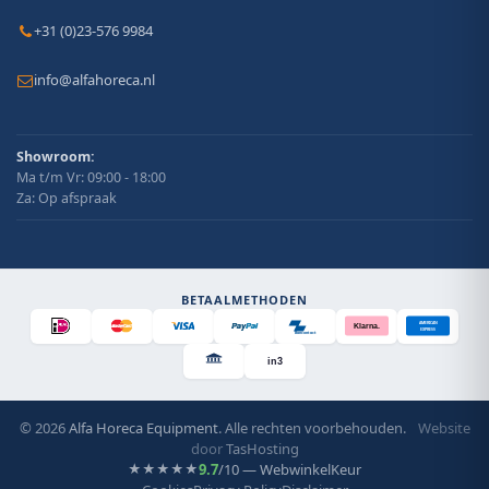
+31 (0)23-576 9984
info@alfahoreca.nl
Showroom:
Ma t/m Vr: 09:00 - 18:00
Za: Op afspraak
BETAALMETHODEN
AMERICAN
Klarna.
EXPRESS
Bancontact
in3
© 2026
Alfa Horeca Equipment
. Alle rechten voorbehouden.
Website
door
TasHosting
9.7
/10 — WebwinkelKeur
★★★★★