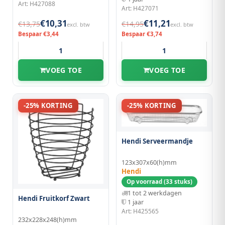
Art: H427088
Art: H427071
€10,31
€11,21
€13,75
€14,95
excl. btw
excl. btw
Bespaar €3,44
Bespaar €3,74
VOEG TOE
VOEG TOE
-25% KORTING
-25% KORTING
Hendi Serveermandje
123x307x60(h)mm
Hendi
Op voorraad (33 stuks)
1 tot 2 werkdagen
Hendi Fruitkorf Zwart
1 jaar
Art: H425565
232x228x248(h)mm