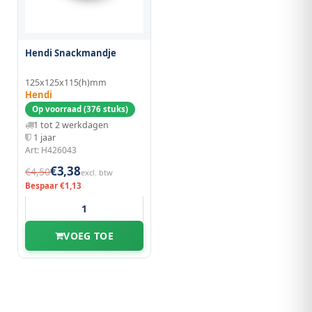
Hendi Snackmandje
125x125x115(h)mm
Hendi
Op voorraad (376 stuks)
1 tot 2 werkdagen
1 jaar
Art: H426043
€3,38
€4,50
excl. btw
Bespaar €1,13
VOEG TOE