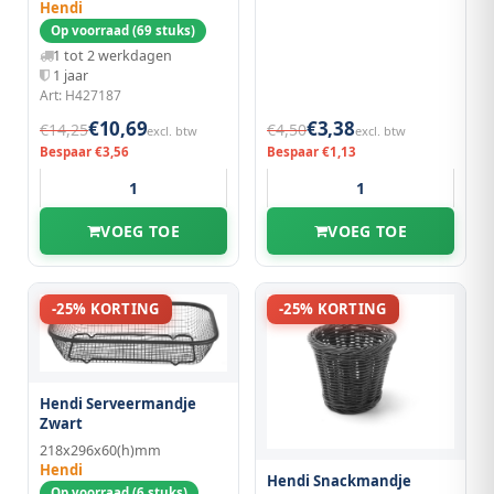
Hendi
Op voorraad (69 stuks)
1 tot 2 werkdagen
1 jaar
Art: H427187
€10,69
€3,38
€14,25
€4,50
excl. btw
excl. btw
Bespaar €3,56
Bespaar €1,13
VOEG TOE
VOEG TOE
-25% KORTING
-25% KORTING
Hendi Serveermandje
Zwart
218x296x60(h)mm
Hendi
Hendi Snackmandje
Op voorraad (6 stuks)