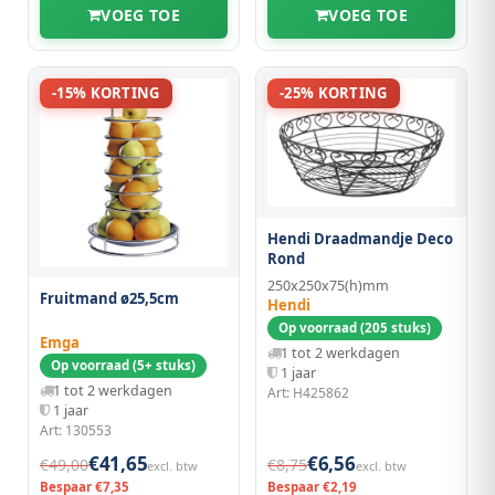
VOEG TOE
VOEG TOE
-15% KORTING
-25% KORTING
Hendi Draadmandje Deco
Rond
250x250x75(h)mm
Fruitmand ø25,5cm
Hendi
Op voorraad (205 stuks)
Emga
1 tot 2 werkdagen
Op voorraad (5+ stuks)
1 jaar
1 tot 2 werkdagen
Art: H425862
1 jaar
Art: 130553
€41,65
€6,56
€49,00
€8,75
excl. btw
excl. btw
Bespaar €7,35
Bespaar €2,19