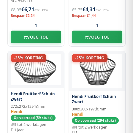
Art: H426418
€6,71
€4,31
€8,95
€5,75
excl. btw
excl. btw
Bespaar €2,24
Bespaar €1,44
VOEG TOE
VOEG TOE
-25% KORTING
-25% KORTING
Hendi Fruitkorf Schuin
Hendi Fruitkorf Schuin
Zwart
Zwart
272x272x129(h)mm
300x300x197(h)mm
Hendi
Hendi
Op voorraad (59 stuks)
Op voorraad (294 stuks)
1 tot 2 werkdagen
1 tot 2 werkdagen
1 jaar
1 jaar